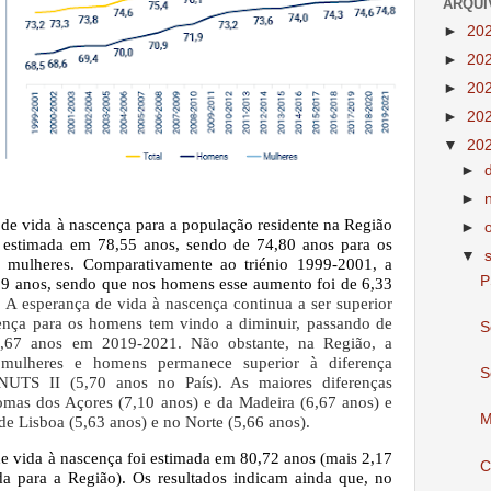
ARQUI
►
20
►
20
►
20
►
20
▼
20
►
►
 de vida à nascença para a população residente na Região
►
estimada em 78,55 anos, sendo de 74,80 anos para os
▼
 mulheres. Comparativamente ao triénio 1999-2001, a
P
39 anos, sendo que nos homens esse aumento foi de 6,33
.
A esperança de vida à nascença continua a ser superior
rença para os homens tem vindo a diminuir, passando de
S
,67 anos em 2019-2021. Não obstante, na Região, a
 mulheres e homens permanece superior à diferença
S
s NUTS II (5,70 anos no País). As maiores diferenças
mas dos Açores (7,10 anos) e da Madeira (6,67 anos) e
M
e Lisboa (5,63 anos) e no Norte (5,66 anos).
de vida à nascença foi estimada em 80,72 anos (mais 2,17
C
a para a Região). Os resultados indicam ainda que, no