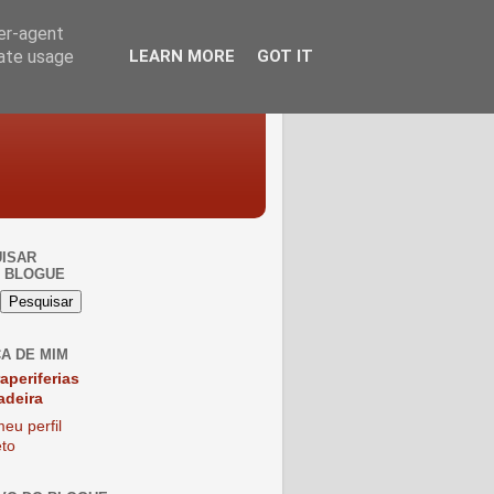
ser-agent
rate usage
LEARN MORE
GOT IT
ISAR
 BLOGUE
A DE MIM
raperiferias
adeira
eu perfil
to