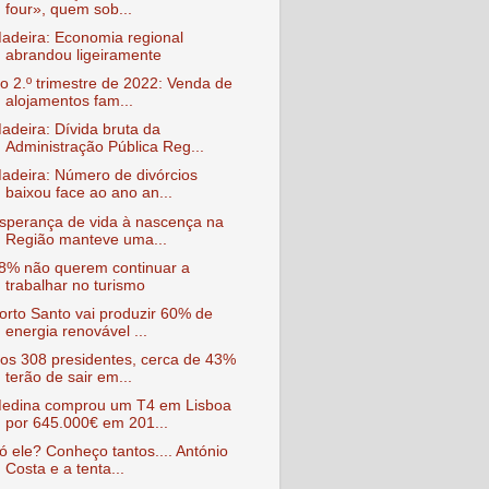
four», quem sob...
adeira: Economia regional
abrandou ligeiramente
o 2.º trimestre de 2022: Venda de
alojamentos fam...
adeira: Dívida bruta da
Administração Pública Reg...
adeira: Número de divórcios
baixou face ao ano an...
sperança de vida à nascença na
Região manteve uma...
8% não querem continuar a
trabalhar no turismo
orto Santo vai produzir 60% de
energia renovável ...
os 308 presidentes, cerca de 43%
terão de sair em...
edina comprou um T4 em Lisboa
por 645.000€ em 201...
ó ele? Conheço tantos.... António
Costa e a tenta...