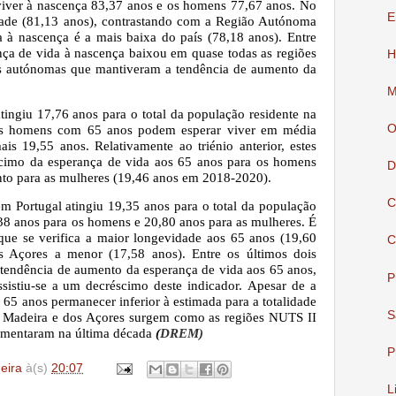
viver à nascença 83,37 anos e os homens 77,67 anos. No
E
idade (81,13 anos), contrastando com a Região Autónoma
 à nascença é a mais baixa do país (78,18 anos). Entre
ça de vida à nascença baixou em quase todas as regiões
H
s autónomas que mantiveram a tendência de aumento da
M
tingiu 17,76 anos para o total da população residente na
O
s homens com 65 anos podem esperar viver em média
s 19,55 anos. Relativamente ao triénio anterior, estes
scimo da esperança de vida aos 65 anos para os homens
D
o para as mulheres (19,46 anos em 2018-2020).
C
m Portugal atingiu 19,35 anos para o total da população
8 anos para os homens e 20,80 anos para as mulheres. É
que se verifica a maior longevidade aos 65 anos (19,60
C
 Açores a menor (17,58 anos). Entre os últimos dois
tendência de aumento da esperança de vida aos 65 anos,
P
ssistiu-se a um decréscimo deste indicador.
Apesar de a
 65 anos permanecer inferior à estimada para a totalidade
S
a Madeira e dos Açores surgem como as regiões NUTS II
aumentaram na última década
(
DREM)
P
deira
à(s)
20:07
L