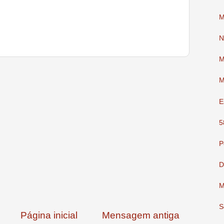
M
N
M
M
E
5
P
D
M
S
Página inicial
Mensagem antiga