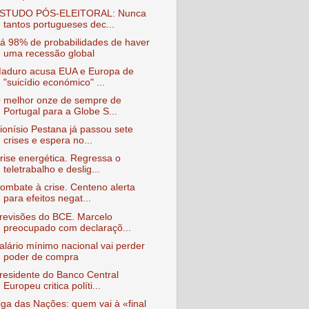
STUDO PÓS-ELEITORAL: Nunca
tantos portugueses dec...
á 98% de probabilidades de haver
uma recessão global
aduro acusa EUA e Europa de
"suicídio económico" ...
 melhor onze de sempre de
Portugal para a Globe S...
ionísio Pestana já passou sete
crises e espera no...
rise energética. Regressa o
teletrabalho e deslig...
ombate à crise. Centeno alerta
para efeitos negat...
revisões do BCE. Marcelo
preocupado com declaraçõ...
alário mínimo nacional vai perder
poder de compra
residente do Banco Central
Europeu critica políti...
iga das Nações: quem vai à «final