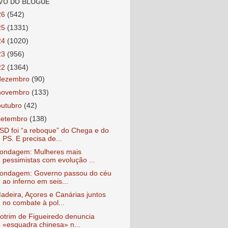
VO DO BLOGUE
26
(542)
25
(1331)
24
(1020)
23
(956)
22
(1364)
dezembro
(90)
novembro
(133)
outubro
(42)
setembro
(138)
SD foi “a reboque” do Chega e do
PS. E precisa de...
ondagem: Mulheres mais
pessimistas com evolução ...
ondagem: Governo passou do céu
ao inferno em seis...
adeira, Açores e Canárias juntos
no combate à pol...
otrim de Figueiredo denuncia
«esquadra chinesa» n...