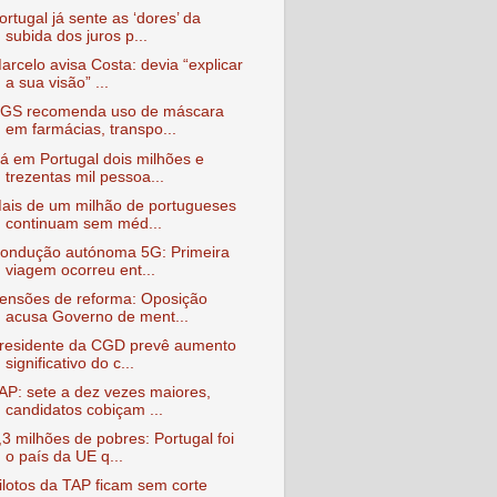
ortugal já sente as ‘dores’ da
subida dos juros p...
arcelo avisa Costa: devia “explicar
a sua visão” ...
GS recomenda uso de máscara
em farmácias, transpo...
á em Portugal dois milhões e
trezentas mil pessoa...
ais de um milhão de portugueses
continuam sem méd...
ondução autónoma 5G: Primeira
viagem ocorreu ent...
ensões de reforma: Oposição
acusa Governo de ment...
residente da CGD prevê aumento
significativo do c...
AP: sete a dez vezes maiores,
candidatos cobiçam ...
,3 milhões de pobres: Portugal foi
o país da UE q...
ilotos da TAP ficam sem corte