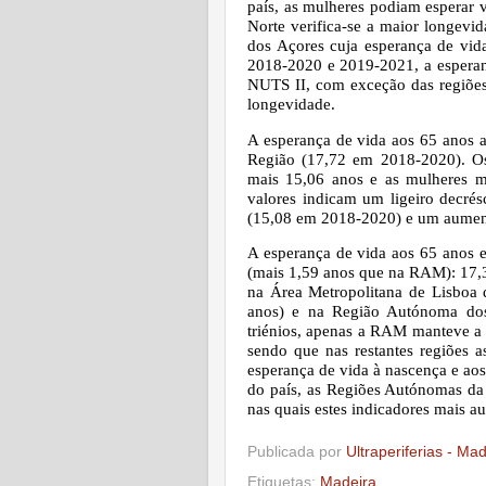
país, as mulheres podiam esperar 
Norte verifica-se a maior longev
dos Açores cuja esperança de vida
2018-2020 e 2019-2021, a esperan
NUTS II, com exceção das regiõe
longevidade.
A esperança de vida aos 65 anos a
Região (17,72 em 2018-2020). O
mais 15,06 anos e as mulheres mai
valores indicam um ligeiro decré
(15,08 em 2018-2020) e um aument
A esperança de vida aos 65 anos e
(mais 1,59 anos que na RAM): 17,3
na Área Metropolitana de Lisboa 
anos) e na Região Autónoma dos
triénios, apenas a RAM manteve a 
sendo que nas restantes regiões a
esperança de vida à nascença e aos
do país, as Regiões Autónomas d
nas quais estes indicadores mais 
Publicada por
Ultraperiferias - Ma
Etiquetas:
Madeira