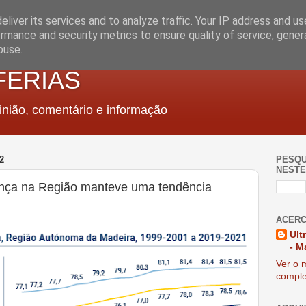
liver its services and to analyze traffic. Your IP address and u
rmance and security metrics to ensure quality of service, gene
buse.
FERIAS
nião, comentário e informação
2
PESQU
NESTE
ença na Região manteve uma tendência
ACERC
Ult
- M
Ver o m
comple