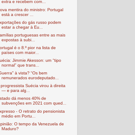
extra e recebem com...
ova mentira do ministro: Portugal
está a crescer ...
xportações do gás russo podem
estar a chegar à Eu...
amílias portuguesas entre as mais
expostas à subi...
ortugal é o 8.º pior na lista de
países com maior...
uécia: Jimmie Akesson: um “tipo
normal” que trans...
Guerra" à vista? “Os bem
remunerados eurodeputado...
 progressista Suécia virou à direita
— e para alg...
stado dá menos 40% de
subvenções em 2021 com qued...
xpresso - O retrato do pensionista
médio em Portu...
pinião: O tempo da Venezuela de
Maduro?