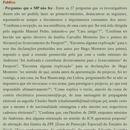
Publico
.
-
Perguntas que o MP não fez
- Entre as 27 perguntas que os investigadores
dizem não ter podido fazer ao primeiro-ministro, destacam-se as seguintes,
reportando-se sempre a documentos e depoimentos constantes dos autos:
"Confirma a recepção, na sua residência, de uma carta que lhe terá sido dirigida
pelo arguido Manuel Pedro, tratando-o por "Caro amigo"?"; "Confirma ter
havido um apoio efectivo da família Carvalho Monteiro [tio e primos de
Sócrates] ao licenciamento do Freeport?"; "Encontra alguma explicação" para o
teor das declarações produzidas nos autos por Hugo Monteiro (seu primo),
segundo o qual a reunião promovida pelo pai com o então ministro do
Ambiente "foi realizada e contribuiu decisivamente para o licenciamento" do
Freeport?; "Encontra alguma explicação" para as declarações de Hugo
Monteiro "no sentido de que, ainda antes da apresentação do projecto, foi ter
consigo, a sua casa, na Rua Braancamp, em Lisboa, perguntando-lhe se não se
importava que ele invocasse o seu nome, para prestigiar o projecto, ao que terá
respondido afirmativamente?"; "Como explica o envio, através da conta de
correio electrónico josesocrates@ps.pt, de uma mensagem de propaganda
eleitoral ao arguido Charles Smith (charlessmith@mail.telepac.pt), sendo certo
que o mesmo é de nacionalidade estrangeira e não inscrito nos respectivos
cadernos eleitorais?"; "Confirma que, em Outubro de 2000, enquanto ministro
do Ambiente, deu alguma orientação no sentido do ICN apresentar proposta"
de alteração dos limites da ZPE [Zona de Protecção Especial] do Estuário do
Tejo?; "Teve conhecimento da colaboração do arguido Eduardo Capinha