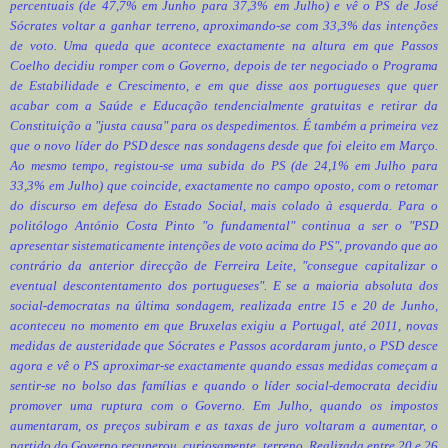
percentuais (de 47,7% em Junho para 37,3% em Julho) e vê o PS de José
Sócrates voltar a ganhar terreno, aproximando-se com 33,3% das intenções
de voto. Uma queda que acontece exactamente na altura em que Passos
Coelho decidiu romper com o Governo, depois de ter negociado o Programa
de Estabilidade e Crescimento, e em que disse aos portugueses que quer
acabar com a Saúde e Educação tendencialmente gratuitas e retirar da
Constituição a "justa causa" para os despedimentos. É também a primeira vez
que o novo líder do PSD desce nas sondagens desde que foi eleito em Março.
Ao mesmo tempo, registou-se uma subida do PS (de 24,1% em Julho para
33,3% em Julho) que coincide, exactamente no campo oposto, com o retomar
do discurso em defesa do Estado Social, mais colado à esquerda. Para o
politólogo António Costa Pinto "o fundamental" continua a ser o "PSD
apresentar sistematicamente intenções de voto acima do PS", provando que ao
contrário da anterior direcção de Ferreira Leite, "consegue capitalizar o
eventual descontentamento dos portugueses". E se a maioria absoluta dos
social-democratas na última sondagem, realizada entre 15 e 20 de Junho,
aconteceu no momento em que Bruxelas exigiu a Portugal, até 2011, novas
medidas de austeridade que Sócrates e Passos acordaram junto, o PSD desce
agora e vê o PS aproximar-se exactamente quando essas medidas começam a
sentir-se no bolso das famílias e quando o líder social-democrata decidiu
promover uma ruptura com o Governo. Em Julho, quando os impostos
aumentaram, os preços subiram e as taxas de juro voltaram a aumentar, o
partido do Governo recuperou, curiosamente, terreno. Realizada entre 20 e 26