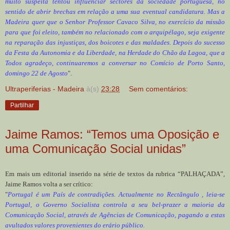
muito suspeita tentou influenciar sectores da sociedade portuguesa, no
sentido de abrir brechas em relação a uma sua eventual candidatura. Mas a
Madeira quer que o Senhor Professor Cavaco Silva, no exercício da missão
para que foi eleito, também no relacionado com o arquipélago, seja exigente
na reparação das injustiças, dos boicotes e das maldades. Depois do sucesso
da Festa da Autonomia e da Liberdade, na Herdade do Chão da Lagoa, que a
Todos agradeço, continuaremos a conversar no Comício de Porto Santo,
domingo 22 de Agosto
".
Ultraperiferias - Madeira
à(s)
23:28
Sem comentários:
Partilhar
Jaime Ramos: “Temos uma Oposição e
uma Comunicação Social unidas”
Em mais um editorial inserido na série de textos da rubrica “PALHAÇADA”,
Jaime Ramos volta a ser crítico:
"
Portugal é um País de contradições. Actualmente no Rectângulo , leia-se
Portugal, o Governo Socialista controla a seu bel-prazer a maioria da
Comunicação Social, através de Agências de Comunicação, pagando a estas
avultados valores provenientes do erário público.