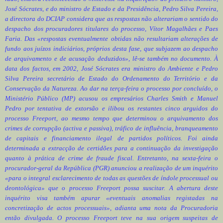
José Sócrates, e do ministro de Estado e da Presidência, Pedro Silva Pereira,
a directora do DCIAP considera que as respostas não alterariam o sentido do
despacho dos procuradores titulares do processo, Vítor Magalhães e Paes
Faria. Das «respostas eventualmente obtidas não resultariam alterações de
fundo aos juízos indiciários, próprios desta fase, que subjazem ao despacho
de arquivamento e de acusação deduzidos», lê-se também no documento. À
data dos factos, em 2002, José Sócrates era ministro do Ambiente e Pedro
Silva Pereira secretário de Estado do Ordenamento do Território e da
Conservação da Natureza. Ao dar na terça-feira o processo por concluído, o
Ministério Público (MP) acusou os empresários Charles Smith e Manuel
Pedro por tentativa de extorsão e ilibou os restantes cinco arguidos do
processo Freeport, ao mesmo tempo que determinou o arquivamento dos
crimes de corrupção (activa e passiva), tráfico de influência, branqueamento
de capitais e financiamento ilegal de partidos políticos. Foi ainda
determinada a extracção de certidões para a continuação da investigação
quanto à prática de crime de fraude fiscal. Entretanto, na sexta-feira o
procurador-geral da República (PGR) anunciou a realização de um inquérito
«para o integral esclarecimento de todas as questões de índole processual ou
deontológica» que o processo Freeport possa suscitar. A abertura deste
inquérito visa também apurar «eventuais anomalias registadas na
concretização de actos processuais», adianta uma nota da Procuradoria
então divulgada. O processo Freeport teve na sua origem suspeitas de