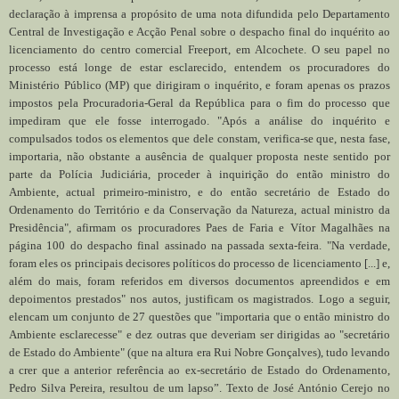
declaração à imprensa a propósito de uma nota difundida pelo Departamento
Central de Investigação e Acção Penal sobre o despacho final do inquérito ao
licenciamento do centro comercial Freeport, em Alcochete. O seu papel no
processo está longe de estar esclarecido, entendem os procuradores do
Ministério Público (MP) que dirigiram o inquérito, e foram apenas os prazos
impostos pela Procuradoria-Geral da República para o fim do processo que
impediram que ele fosse interrogado. "Após a análise do inquérito e
compulsados todos os elementos que dele constam, verifica-se que, nesta fase,
importaria, não obstante a ausência de qualquer proposta neste sentido por
parte da Polícia Judiciária, proceder à inquirição do então ministro do
Ambiente, actual primeiro-ministro, e do então secretário de Estado do
Ordenamento do Território e da Conservação da Natureza, actual ministro da
Presidência", afirmam os procuradores Paes de Faria e Vítor Magalhães na
página 100 do despacho final assinado na passada sexta-feira. "Na verdade,
foram eles os principais decisores políticos do processo de licenciamento [...] e,
além do mais, foram referidos em diversos documentos apreendidos e em
depoimentos prestados" nos autos, justificam os magistrados. Logo a seguir,
elencam um conjunto de 27 questões que "importaria que o então ministro do
Ambiente esclarecesse" e dez outras que deveriam ser dirigidas ao "secretário
de Estado do Ambiente" (que na altura era Rui Nobre Gonçalves), tudo levando
a crer que a anterior referência ao ex-secretário de Estado do Ordenamento,
Pedro Silva Pereira, resultou de um lapso”. Texto de José António Cerejo no