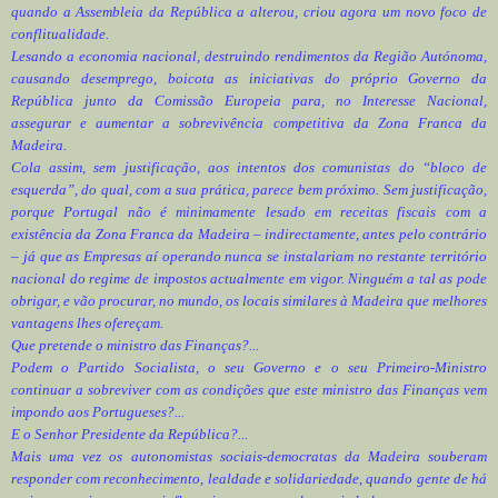
quando a Assembleia da República a alterou, criou agora um novo foco de
conflitualidade.
Lesando a economia nacional, destruindo rendimentos da Região Autónoma,
causando desemprego, boicota as iniciativas do próprio Governo da
República junto da Comissão Europeia para, no Interesse Nacional,
assegurar e aumentar a sobrevivência competitiva da Zona Franca da
Madeira.
Cola assim, sem justificação, aos intentos dos comunistas do “bloco de
esquerda”, do qual, com a sua prática, parece bem próximo. Sem justificação,
porque Portugal não é minimamente lesado em receitas fiscais com a
existência da Zona Franca da Madeira – indirectamente, antes pelo contrário
– já que as Empresas aí operando nunca se instalariam no restante território
nacional do regime de impostos actualmente em vigor. Ninguém a tal as pode
obrigar, e vão procurar, no mundo, os locais similares à Madeira que melhores
vantagens lhes ofereçam.
Que pretende o ministro das Finanças?...
Podem o Partido Socialista, o seu Governo e o seu Primeiro-Ministro
continuar a sobreviver com as condições que este ministro das Finanças vem
impondo aos Portugueses?...
E o Senhor Presidente da República?...
Mais uma vez os autonomistas sociais-democratas da Madeira souberam
responder com reconhecimento, lealdade e solidariedade, quando gente de há