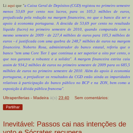
Li
aqui
que "
a Caixa Geral de Depósitos (CGD) registou no primeiro semestre
menos 53,69 por cento nos lucros, para os 105,3 milhões de euros,
prejudicada pela redução na margem financeira, no que o banco diz ser o
apoio à economia portuguesa. A descida de 53,69 por cento no resultado
líquido (lucro) no primeiro semestre de 2010, quando comparada com o
mesmo semestre de 2009 - de 227,4 milhões de euros para 105,3 milhões de
euros - é justificada com uma quebra de 248,7 milhões de euros na margem
financeira. Noberto Rosa, administrador do banco estatal, referiu que o
banco "tem uma Core Tier 1 que continua a ser superior a oito por cento, o
que nos garante a robustez e a solidez". A margem financeira estrita caiu
assim de 934,2 milhões de euros no primeiro semestre de 2009 para os 685,5
milhões de euros no primeiro semestre de 2010. Além do apoio à economia
portuguesa, a prejudicar os resultados da CGD estão ainda as imparidades
relativas à participação do banco público no BCP e na ZON, bem como a
exposição à dívida pública francesa".
Ultraperiferias - Madeira
à(s)
23:40
Sem comentários:
Partilhar
Inevitável: Passos cai nas intenções de
voto e Sócrates recupera