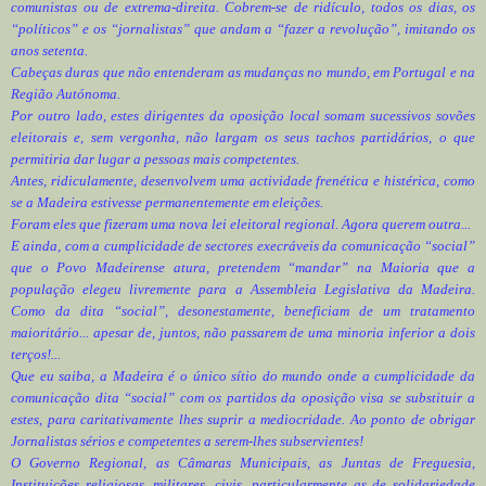
comunistas ou de extrema-direita. Cobrem-se de ridículo, todos os dias, os
“políticos” e os “jornalistas” que andam a “fazer a revolução”, imitando os
anos setenta.
Cabeças duras que não entenderam as mudanças no mundo, em Portugal e na
Região Autónoma.
Por outro lado, estes dirigentes da oposição local somam sucessivos sovões
eleitorais e, sem vergonha, não largam os seus tachos partidários, o que
permitiria dar lugar a pessoas mais competentes.
Antes, ridiculamente, desenvolvem uma actividade frenética e histérica, como
se a Madeira estivesse permanentemente em eleições.
Foram eles que fizeram uma nova lei eleitoral regional. Agora querem outra...
E ainda, com a cumplicidade de sectores execráveis da comunicação “social”
que o Povo Madeirense atura, pretendem “mandar” na Maioria que a
população elegeu livremente para a Assembleia Legislativa da Madeira.
Como da dita “social”, desonestamente, beneficiam de um tratamento
maioritário... apesar de, juntos, não passarem de uma minoria inferior a dois
terços!...
Que eu saiba, a Madeira é o único sítio do mundo onde a cumplicidade da
comunicação dita “social” com os partidos da oposição visa se substituir a
estes, para caritativamente lhes suprir a mediocridade. Ao ponto de obrigar
Jornalistas sérios e competentes a serem-lhes subservientes!
O Governo Regional, as Câmaras Municipais, as Juntas de Freguesia,
Instituições religiosas, militares, civis, particularmente as de solidariedade