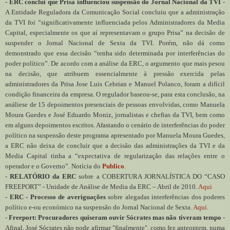
-
ERC conclui que Prisa influenciou suspensão do Jornal Nacional da TVI
-
A Entidade Reguladora da Comunicação Social concluiu que a administração
da TVI foi “significativamente influenciada pelos Administradores da Media
Capital, especialmente os que aí representavam o grupo Prisa” na decisão de
suspender o Jornal Nacional de Sexta da TVI. Porém, não dá como
demonstrado que essa decisão “tenha sido determinada por interferências do
poder político”. De acordo com a análise da ERC, o argumento que mais pesou
na decisão, que atribuem essencialmente à pressão exercida pelas
administradores da Prisa Jose Luis Cebrian e Manuel Polanco, foram a difícil
condição financeira da empresa. O regulador baseou-se, para esta conclusão, na
análiese de 15 depoimentos presenciais de pessoas envolvidas, como Manuela
Moura Guedes e José Eduardo Moniz, jornalistas e chefias da TVI, bem como
em alguns depoimentos escritos. Afastando o cenário de interferências do poder
político na suspensão deste programa apresentado por Manuela Moura Guedes,
a ERC não deixa de concluir que a decisão das administrações da TVI e da
Media Capital tinha a “expectativa de regularização das relações entre o
operador e o Governo”. Notícia do
Publico
.
-
RELATÓRIO da ERC
sobre a COBERTURA JORNALÍSTICA DO “CASO
FREEPORT” - Unidade de Análise de Media da ERC – Abril de 2010.
Aqui
-
ERC - Processo de averiguações
sobre alegadas interferências dos poderes
político e-ou económico na suspensão do Jornal Nacional de Sexta.
Aqui
.
-
Freeport: Procuradores quiseram ouvir Sócrates mas não tiveram tempo
-
Afinal, José Sócrates não pode afirmar "finalmente", como fez anteontem, numa