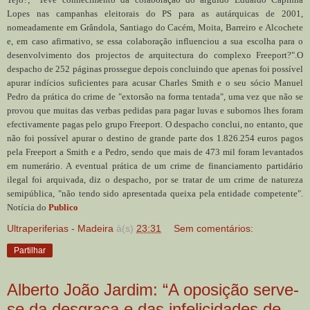
Lopes nas campanhas eleitorais do PS para as autárquicas de 2001,
nomeadamente em Grândola, Santiago do Cacém, Moita, Barreiro e Alcochete
e, em caso afirmativo, se essa colaboração influenciou a sua escolha para o
desenvolvimento dos projectos de arquitectura do complexo Freeport?".O
despacho de 252 páginas prossegue depois concluindo que apenas foi possível
apurar indícios suficientes para acusar Charles Smith e o seu sócio Manuel
Pedro da prática do crime de "extorsão na forma tentada", uma vez que não se
provou que muitas das verbas pedidas para pagar luvas e subornos lhes foram
efectivamente pagas pelo grupo Freeport. O despacho conclui, no entanto, que
não foi possível apurar o destino de grande parte dos 1.826.254 euros pagos
pela Freeport a Smith e a Pedro, sendo que mais de 473 mil foram levantados
em numerário. A eventual prática de um crime de financiamento partidário
ilegal foi arquivada, diz o despacho, por se tratar de um crime de natureza
semipública, "não tendo sido apresentada queixa pela entidade competente".
Notícia do
Publico
Ultraperiferias - Madeira
à(s)
23:31
Sem comentários:
Partilhar
Alberto João Jardim: “A oposição serve-
se da desgraça e das infelicidades de