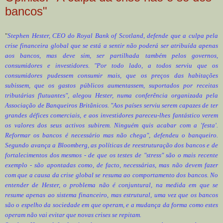
bancos"
"
Stephen Hester, CEO do Royal Bank of Scotland, defende que a culpa pela
crise financeira global que se está a sentir não poderá ser atribuída apenas
aos bancos, mas deve sim, ser partilhada também pelos governos,
consumidores e investidores. "Por todo lado, a todos serviu que os
consumidores pudessem consumir mais, que os preços das habitações
subissem, que os gastos públicos aumentassem, suportados por receitas
tributárias flutuantes", alegou Hester, numa conferência organizada pela
Associação de Banqueiros Britânicos. "Aos países serviu serem capazes de ter
grandes défices comerciais, e aos investidores pareceu-lhes fantástico verem
os valores dos seus activos subirem. Ninguém quis acabar com a 'festa'.
Reformar os bancos é necessário mas não chega", defendeu o banqueiro.
Segundo avança a Bloomberg, as políticas de reestruturação dos bancos e de
fortalecimentos dos mesmos - de que os testes de "stress" são o mais recente
exemplo - são apontadas como, de facto, necessárias, mas não devem fazer
com que a causa da crise global se resuma ao comportamento dos bancos. No
entender de Hester, o problema não é conjuntural, na medida em que se
resume apenas ao sistema financeiro, mas estrutural, uma vez que os bancos
são o espelho da sociedade em que operam, e a mudança da forma como estes
operam não vai evitar que novas crises se repitam.