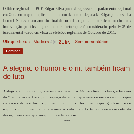
O líder regional do PCP, Edgar Silva poderá regressar ao parlamento regional
em Outubro, o que implica o abandono da actual deputada. Edgar juntar-se-á a
Leonel Nunes a um ano do final do mandato, podendo ter deste modo mais
intervenção política e parlamentar, factor que é considerado pelo PCP de
fundamental tendo em vista as eleições regionais de Outubro de 2011.
Ultraperiferias - Madeira
à(s)
22:55
Sem comentários:
Partilhar
A alegria, o humor e o rir, também ficam
de luto
A alegria, o humor, o rir, também ficam de luto. Morreu António Feio, o homem
da "Conversa da Treta", um espaço de humor que sempre me cativou, porque
era capaz de nos fazer rir, com banalidades. Um homem que ganhou o meu
respeito pela forma como encarou a vida quando tomou conhecimento da
doença cancerosa que aos poucos o foi destruindo
***