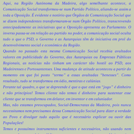
Aqui, na Região Autónoma da Madeira, algo semelhante acontece, a
Comunicação Social transformou-se num Partido Político, aliando-se assim a
toda a Oposição. É evidente e notório que Órgãos de Comunicação Social que
se dizem independentes transformaram-se num Órgão Político, transcrevendo
antecipadamente as iniciativas que a Oposição apresenta ao Parlamento. O
inverso passa-se em relação ao partido no poder, a comunicação social oculta
tudo o que o PSD, o Governo e as Autarquias têm de iniciativa em prol do
desenvolvimento social e económico da Região.
Quando no passado esta mesma Comunicação Social recebia avultados
valores em publicidade do Governo, das Autarquias ou Empresas Públicas
Regionais, as notícias não tinham um carácter tão hostil ao PSD, aos
Madeirenses e Portosantenses. Uma mudança de atitude aconteceu a partir do
momento em que foi posto “termo” a essas avultadas “benesses”. Como
resultado, tudo se transformou em ódio, mentiras e calúnias.
Perante tal quadro, o que se depreende é que o que está em “jogo” é dinheiro
e não princípios! Temos cliente não temos é dinheiro para sustentar esse
cliente que se transformou em delator, em inventor e em caluniador.
Mas, não estamos preocupados, Social-Democratas da Madeira, pois nunca
necessitamos nem precisamos dessa Comunicação Social para dizer a verdade
ao Povo e divulgar tudo aquilo que é necessário explicar ou ouvir das
Populações!
Temos e possuímos instrumentos suficientes e necessários, não usando nem