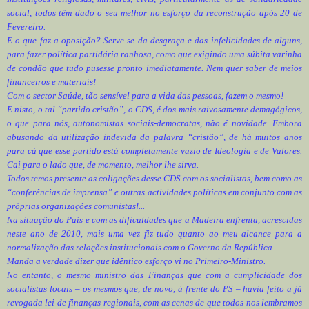
social, todos têm dado o seu melhor no esforço da reconstrução após 20 de
Fevereiro.
E o que faz a oposição? Serve-se da desgraça e das infelicidades de alguns,
para fazer política partidária ranhosa, como que exigindo uma súbita varinha
de condão que tudo pusesse pronto imediatamente. Nem quer saber de meios
financeiros e materiais!
Com o sector Saúde, tão sensível para a vida das pessoas, fazem o mesmo!
E nisto, o tal “partido cristão”, o CDS, é dos mais raivosamente demagógicos,
o que para nós, autonomistas sociais-democratas, não é novidade. Embora
abusando da utilização indevida da palavra “cristão”, de há muitos anos
para cá que esse partido está completamente vazio de Ideologia e de Valores.
Cai para o lado que, de momento, melhor lhe sirva.
Todos temos presente as coligações desse CDS com os socialistas, bem como as
“conferências de imprensa” e outras actividades políticas em conjunto com as
próprias organizações comunistas!...
Na situação do País e com as dificuldades que a Madeira enfrenta, acrescidas
neste ano de 2010, mais uma vez fiz tudo quanto ao meu alcance para a
normalização das relações institucionais com o Governo da República.
Manda a verdade dizer que idêntico esforço vi no Primeiro-Ministro.
No entanto, o mesmo ministro das Finanças que com a cumplicidade dos
socialistas locais – os mesmos que, de novo, à frente do PS – havia feito a já
revogada lei de finanças regionais, com as cenas de que todos nos lembramos