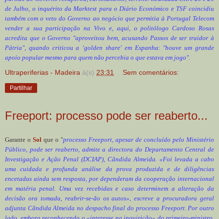
de Julho, o inquérito da Marktest para o Diário Económico e TSF coincidiu
também com o veto do Governo ao negócio que permitia à Portugal Telecom
vender a sua participação na Vivo e, aqui, o politólogo Cardoso Rosas
acredita que o Governo "aproveitou bem, acusando Passos de ser traidor à
Pátria", quando criticou a ‘golden share' em Espanha: "houve um grande
apoio popular mesmo para quem não percebia o que estava em jogo".
Ultraperiferias - Madeira
à(s)
23:31
Sem comentários:
Partilhar
Freeport: processo pode ser reaberto...
Garante o
Sol
que o "
processo Freeport, apesar de concluído pelo Ministério
Público, pode ser reaberto, admite a directora do Departamento Central de
Investigação e Ação Penal (DCIAP), Cândida Almeida. «Foi levada a cabo
uma cuidada e profunda análise da prova produzida e de diligências
encetadas ainda sem resposta, por dependeram da cooperação internacional
em matéria penal. Uma vez recebidas e caso determinem a alteração da
decisão ora tomada, reabrir-se-ão os autos», escreve a procuradora geral
adjunta Cândida Almeida no despacho final do processo Freeport. Por outro
lado, embora reconhecendo o «interesse na inquirição» do primeiro-ministro,