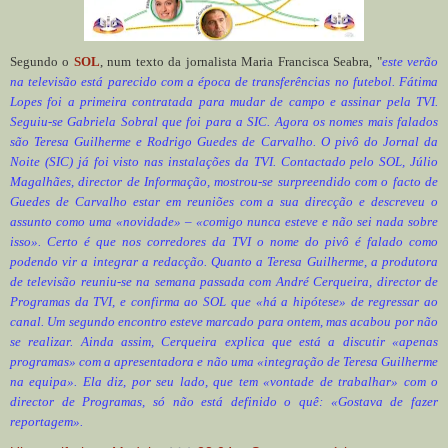
Segundo o
SOL
, num texto da jornalista Maria Francisca Seabra, "
este verão
na televisão está parecido com a época de transferências no futebol. Fátima
Lopes foi a primeira contratada para mudar de campo e assinar pela TVI.
Seguiu-se Gabriela Sobral que foi para a SIC. Agora os nomes mais falados
são Teresa Guilherme e Rodrigo Guedes de Carvalho. O pivô do Jornal da
Noite (SIC) já foi visto nas instalações da TVI. Contactado pelo SOL, Júlio
Magalhães, director de Informação, mostrou-se surpreendido com o facto de
Guedes de Carvalho estar em reuniões com a sua direcção e descreveu o
assunto como uma «novidade» – «comigo nunca esteve e não sei nada sobre
isso». Certo é que nos corredores da TVI o nome do pivô é falado como
podendo vir a integrar a redacção. Quanto a Teresa Guilherme, a produtora
de televisão reuniu-se na semana passada com André Cerqueira, director de
Programas da TVI, e confirma ao SOL que «há a hipótese» de regressar ao
canal. Um segundo encontro esteve marcado para ontem, mas acabou por não
se realizar. Ainda assim, Cerqueira explica que está a discutir «apenas
programas» com a apresentadora e não uma «integração de Teresa Guilherme
na equipa». Ela diz, por seu lado, que tem «vontade de trabalhar» com o
director de Programas, só não está definido o quê: «Gostava de fazer
reportagem».