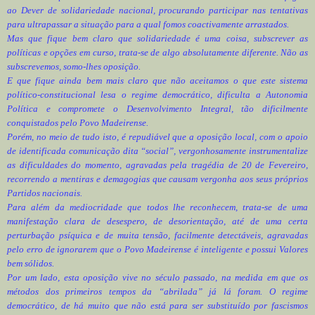
ao Dever de solidariedade nacional, procurando participar nas tentativas
para ultrapassar a situação para a qual fomos coactivamente arrastados.
Mas que fique bem claro que solidariedade é uma coisa, subscrever as
políticas e opções em curso, trata-se de algo absolutamente diferente. Não as
subscrevemos, somo-lhes oposição.
E que fique ainda bem mais claro que não aceitamos o que este sistema
político-constitucional lesa o regime democrático, dificulta a Autonomia
Política e compromete o Desenvolvimento Integral, tão dificilmente
conquistados pelo Povo Madeirense.
Porém, no meio de tudo isto, é repudiável que a oposição local, com o apoio
de identificada comunicação dita “social”, vergonhosamente instrumentalize
as dificuldades do momento, agravadas pela tragédia de 20 de Fevereiro,
recorrendo a mentiras e demagogias que causam vergonha aos seus próprios
Partidos nacionais.
Para além da mediocridade que todos lhe reconhecem, trata-se de uma
manifestação clara de desespero, de desorientação, até de uma certa
perturbação psíquica e de muita tensão, facilmente detectáveis, agravadas
pelo erro de ignorarem que o Povo Madeirense é inteligente e possui Valores
bem sólidos.
Por um lado, esta oposição vive no século passado, na medida em que os
métodos dos primeiros tempos da “abrilada” já lá foram. O regime
democrático, de há muito que não está para ser substituído por fascismos