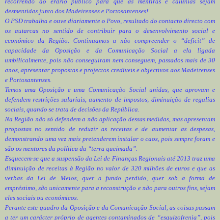
recorrendo ao erário público para que as mentiras e calúnias sejam
desmentidas junto dos Madeirenses e Portosantenses!
O PSD trabalha e ouve diariamente o Povo, resultado do contacto directo com
os autarcas no sentido de contribuir para o desenvolvimento social e
económico da Região. Continuamos a não compreender o “deficit” de
capacidade da Oposição e da Comunicação Social a ela ligada
umbilicalmente, pois não conseguiram nem conseguem, passados mais de 30
anos, apresentar propostas e projectos credíveis e objectivos aos Madeirenses
e Portosantenses.
Temos uma Oposição e uma Comunicação Social unidas, que aprovam e
defendem restrições salariais, aumento de impostos, diminuição de regalias
sociais, quando se trata de decisões da República.
Na Região não só defendem a não aplicação dessas medidas, mas apresentam
propostas no sentido de reduzir as receitas e de aumentar as despesas,
demonstrando uma vez mais pretenderem instalar o caos, pois sempre foram e
são os mentores da política da “terra queimada”.
Esquecem-se que a suspensão da Lei de Finanças Regionais até 2013 traz uma
diminuição de receitas à Região no valor de 320 milhões de euros e que as
verbas da Lei de Meios, quer a fundo perdido, quer sob a forma de
empréstimo, são unicamente para a reconstrução e não para outros fins, sejam
eles sociais ou económicos.
Perante este quadro da Oposição e da Comunicação Social, as coisas passam
a ter um carácter próprio de agentes contaminados de “esquizofrenia”, pois