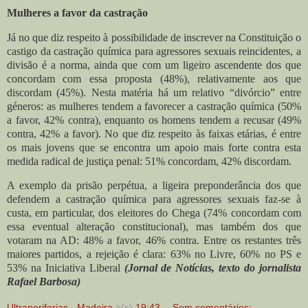
Mulheres a favor da castração
Já no que diz respeito à possibilidade de inscrever na Constituição o
castigo da castração química para agressores sexuais reincidentes, a
divisão é a norma, ainda que com um ligeiro ascendente dos que
concordam com essa proposta (48%), relativamente aos que
discordam (45%).
Nesta matéria há um relativo “divórcio” entre
géneros: as mulheres tendem a favorecer a castração química (50%
a favor, 42% contra), enquanto os homens tendem a recusar (49%
contra, 42% a favor). No que diz respeito às faixas etárias, é entre
os mais jovens que se encontra um apoio mais forte contra esta
medida radical de justiça penal: 51% concordam, 42% discordam.
A exemplo da prisão perpétua, a ligeira preponderância dos que
defendem a castração química para agressores sexuais faz-se à
custa, em particular, dos eleitores do Chega (74% concordam com
essa eventual alteração constitucional), mas também dos que
votaram na AD: 48% a favor, 46% contra. Entre os restantes três
maiores partidos, a rejeição é clara: 63% no Livre, 60% no PS e
53% na Iniciativa Liberal
(Jornal de Notícias, texto do jornalista
Rafael Barbosa)
Ultraperiferias - Madeira
à(s)
19:43
Sem comentários: