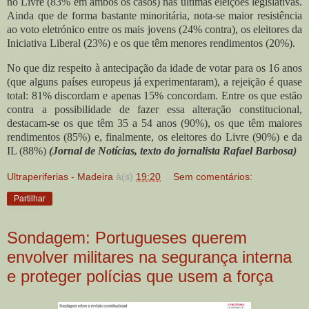
no Livre (83% em ambos os casos) nas últimas eleições legislativas.
Ainda que de forma bastante minoritária, nota-se maior resistência
ao voto eletrónico entre os mais jovens (24% contra), os eleitores da
Iniciativa Liberal (23%) e os que têm menores rendimentos (20%).
No que diz respeito à antecipação da idade de votar para os 16 anos
(que alguns países europeus já experimentaram), a rejeição é quase
total: 81% discordam e apenas 15% concordam. Entre os que estão
contra a possibilidade de fazer essa alteração constitucional,
destacam-se os que têm 35 a 54 anos (90%), os que têm maiores
rendimentos (85%) e, finalmente, os eleitores do Livre (90%) e da
IL (88%)
(Jornal de Notícias, texto do jornalista Rafael Barbosa)
Ultraperiferias - Madeira
à(s)
19:20
Sem comentários:
Partilhar
Sondagem: Portugueses querem
envolver militares na segurança interna
e proteger polícias que usem a força