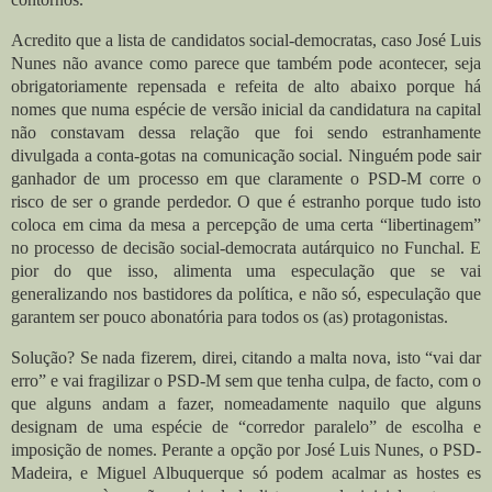
Acredito que a lista de candidatos social-democratas, caso José Luis
Nunes não avance como parece que também pode acontecer, seja
obrigatoriamente repensada e refeita de alto abaixo porque há
nomes que numa espécie de versão inicial da candidatura na capital
não constavam dessa relação que foi sendo estranhamente
divulgada a conta-gotas na comunicação social. Ninguém pode sair
ganhador de um processo em que claramente o PSD-M corre o
risco de ser o grande perdedor. O que é estranho porque tudo isto
coloca em cima da mesa a percepção de uma certa “libertinagem”
no processo de decisão social-democrata autárquico no Funchal. E
pior do que isso, alimenta uma especulação que se vai
generalizando nos bastidores da política, e não só, especulação que
garantem ser pouco abonatória para todos os (as) protagonistas.
Solução? Se nada fizerem, direi, citando a malta nova, isto “vai dar
erro” e vai fragilizar o PSD-M sem que tenha culpa, de facto, com o
que alguns andam a fazer, nomeadamente naquilo que alguns
designam de uma espécie de “corredor paralelo” de escolha e
imposição de nomes. Perante a opção por José Luis Nunes, o PSD-
Madeira, e Miguel Albuquerque só podem acalmar as hostes es