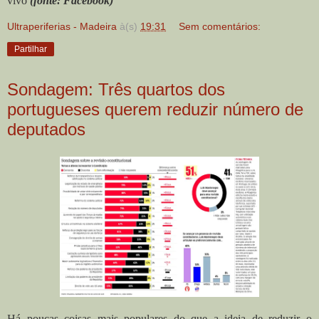
vivo
(fonte: Facebook)
Ultraperiferias - Madeira
à(s)
19:31
Sem comentários:
Partilhar
Sondagem: Três quartos dos
portugueses querem reduzir número de
deputados
Há poucas coisas mais populares do que a ideia de reduzir o