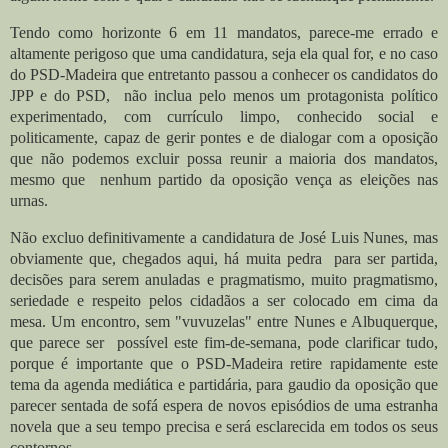
Tendo como horizonte 6 em 11 mandatos, parece-me errado e
altamente perigoso que uma candidatura, seja ela qual for, e no caso
do PSD-Madeira que entretanto passou a conhecer os candidatos do
JPP e do PSD, não inclua pelo menos um protagonista político
experimentado, com currículo limpo, conhecido social e
politicamente, capaz de gerir pontes e de dialogar com a oposiçã
o
que não podemos excluir possa reunir a maioria dos mandatos,
mesmo que nenhum partido da oposição vença as eleições nas
urnas.
Não excluo definitivamente a candidatura de José Luis Nunes, mas
obviamente que, chegados aqui, há muita pedra para ser partida,
decisões para serem anuladas e pragmatismo, muito pragmatismo,
seriedade e respeito pelos cidadãos a ser colocado em cima da
mesa. Um encontro, sem "vuvuzelas" entre Nunes e Albuquerque,
que parece ser possível este fim-de-semana, pode clarificar tudo,
porque é importante que o PSD-Madeira retire rapidamente este
tema da agenda mediática e partidária, para gaudio da oposição que
parecer sentada de sofá espera de novos episódios de uma estranha
novela que a seu tempo precisa e será esclarecida em todos os seus
contornos.