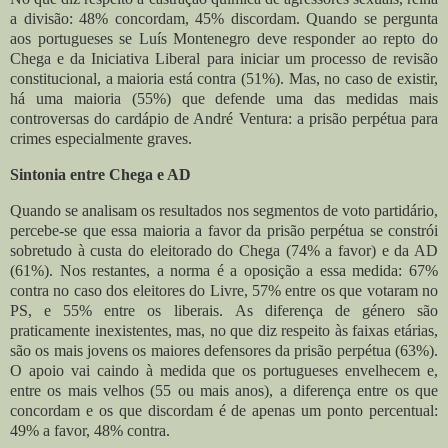
a divisão: 48% concordam, 45% discordam. Quando se pergunta
aos portugueses se Luís Montenegro deve responder ao repto do
Chega e da Iniciativa Liberal para iniciar um processo de revisão
constitucional, a maioria está contra (51%). Mas, no caso de existir,
há uma maioria (55%) que defende uma das medidas mais
controversas do cardápio de André Ventura: a prisão perpétua para
crimes especialmente graves.
Sintonia entre Chega e AD
Quando se analisam os resultados nos segmentos de voto partidário,
percebe-se que essa maioria a favor da prisão perpétua se constrói
sobretudo à custa do eleitorado do Chega (74% a favor) e da AD
(61%). Nos restantes, a norma é a oposição a essa medida: 67%
contra no caso dos eleitores do Livre, 57% entre os que votaram no
PS, e 55% entre os liberais.
As diferença de género são
praticamente inexistentes, mas, no que diz respeito às faixas etárias,
são os mais jovens os maiores defensores da prisão perpétua (63%).
O apoio vai caindo à medida que os portugueses envelhecem e,
entre os mais velhos (55 ou mais anos), a diferença entre os que
concordam e os que discordam é de apenas um ponto percentual:
49% a favor, 48% contra.