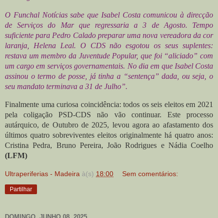
O Funchal Notícias sabe que Isabel Costa comunicou à direcção
de Serviços do Mar que regressaria a 3 de Agosto. Tempo
suficiente para Pedro Calado preparar uma nova vereadora da cor
laranja, Helena Leal. O CDS não esgotou os seus suplentes:
restava um membro da Juventude Popular, que foi “aliciado” com
um cargo em serviços governamentais. No dia em que Isabel Costa
assinou o termo de posse, já tinha a “sentença” dada, ou seja, o
seu mandato terminava a 31 de Julho”.
Finalmente uma curiosa coincidência: todos os seis eleitos em 2021
pela coligação PSD-CDS não vão continuar. Este processo
autárquico, de Outubro de 2025, levou agora ao afastamento dos
últimos quatro sobreviventes eleitos originalmente há quatro anos:
Cristina Pedra, Bruno Pereira, João Rodrigues e Nádia Coelho
(LFM)
Ultraperiferias - Madeira
à(s)
18:00
Sem comentários:
Partilhar
DOMINGO, JUNHO 08, 2025