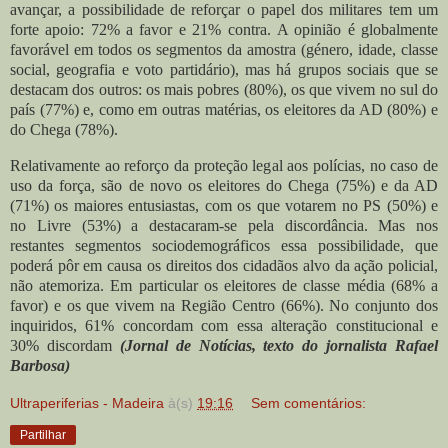
avançar, a possibilidade de reforçar o papel dos militares tem um
forte apoio: 72% a favor e 21% contra.
A opinião é globalmente
favorável em todos os segmentos da amostra (género, idade, classe
social, geografia e voto partidário), mas há grupos sociais que se
destacam dos outros: os mais pobres (80%), os que vivem no sul do
país (77%) e, como em outras matérias, os eleitores da AD (80%) e
do Chega (78%).
Relativamente ao reforço da proteção legal aos polícias, no caso de
uso da força, são de novo os eleitores do Chega (75%) e da AD
(71%) os maiores entusiastas, com os que votarem no PS (50%) e
no Livre (53%) a destacaram-se pela discordância. Mas nos
restantes segmentos sociodemográficos essa possibilidade, que
poderá pôr em causa os direitos dos cidadãos alvo da ação policial,
não atemoriza. Em particular os eleitores de classe média (68% a
favor) e os que vivem na Região Centro (66%). No conjunto dos
inquiridos, 61% concordam com essa alteração constitucional e
30% discordam
(Jornal de Notícias, texto do jornalista Rafael
Barbosa)
Ultraperiferias - Madeira
à(s)
19:16
Sem comentários:
Partilhar