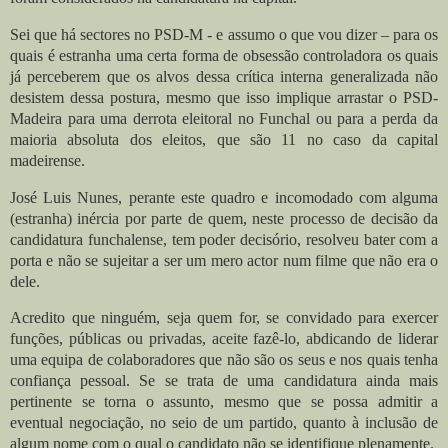
Sei que há sectores no PSD-M - e assumo o que vou dizer – para os
quais é estranha uma certa forma de obsessão controladora os quais
já perceberem que os alvos dessa crítica interna generalizada não
desistem dessa postura, mesmo que isso implique arrastar o PSD-
Madeira para uma derrota eleitoral no Funchal ou para a perda da
maioria absoluta dos eleitos, que são 11 no caso da capital
madeirense.
José Luis Nunes, perante este quadro e incomodado com alguma
(estranha) inércia por parte de quem, neste processo de decisão da
candidatura funchalense, tem poder decisório, resolveu bater com a
porta e não se sujeitar a ser um mero actor num filme que não era o
dele.
Acredito que ninguém, seja quem for, se convidado para exercer
funções, públicas ou privadas, aceite fazê-lo, abdicando de liderar
uma equipa de colaboradores que não são os seus e nos quais tenha
confiança pessoal. Se se trata de uma candidatura ainda mais
pertinente se torna o assunto, mesmo que se possa admitir a
eventual negociação, no seio de um partido, quanto à inclusão de
algum nome com o qual o candidato não se identifique plenamente.