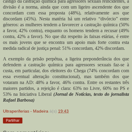
castigo da castração química para agressores sexuais reincidentes, a
divisão é a norma, ainda que com um ligeiro ascendente dos que
concordam com essa proposta (48%), relativamente aos que
discordam (45%).
Nesta matéria há um relativo “divórcio” entre
géneros: as mulheres tendem a favorecer a castração química (50%
a favor, 42% contra), enquanto os homens tendem a recusar (49%
contra, 42% a favor). No que diz respeito às faixas etárias, é entre
os mais jovens que se encontra um apoio mais forte contra esta
medida radical de justiça penal: 51% concordam, 42% discordam.
A exemplo da prisão perpétua, a ligeira preponderância dos que
defendem a castração química para agressores sexuais faz-se à
custa, em particular, dos eleitores do Chega (74% concordam com
essa eventual alteração constitucional), mas também dos que
votaram na AD: 48% a favor, 46% contra. Entre os restantes três
maiores partidos, a rejeição é clara: 63% no Livre, 60% no PS e
53% na Iniciativa Liberal
(Jornal de Notícias, texto do jornalista
Rafael Barbosa)
Ultraperiferias - Madeira
à(s)
19:43
Partilhar