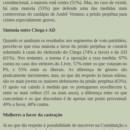
constitucional, a maioria está contra (51%). Mas, no caso de existir,
há uma maioria (55%) que defende uma das medidas mais
controversas do cardápio de André Ventura: a prisão perpétua para
crimes especialmente graves.
Sintonia entre Chega e AD
Quando se analisam os resultados nos segmentos de voto partidário,
percebe-se que essa maioria a favor da prisão perpétua se constrói
sobretudo à custa do eleitorado do Chega (74% a favor) e da AD
(61%). Nos restantes, a norma é a oposição a essa medida: 67%
contra no caso dos eleitores do Livre, 57% entre os que votaram no
PS, e 55% entre os liberais.
As diferença de género são
praticamente inexistentes, mas, no que diz respeito às faixas etárias,
são os mais jovens os maiores defensores da prisão perpétua (63%).
O apoio vai caindo à medida que os portugueses envelhecem e,
entre os mais velhos (55 ou mais anos), a diferença entre os que
concordam e os que discordam é de apenas um ponto percentual:
49% a favor, 48% contra.
Mulheres a favor da castração
Já no que diz respeito à possibilidade de inscrever na Constituição o