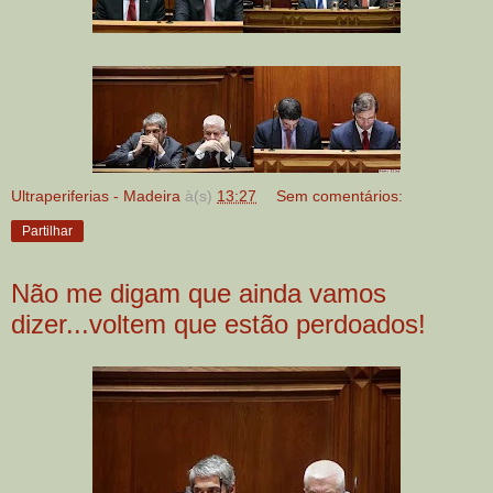
Ultraperiferias - Madeira
à(s)
13:27
Sem comentários:
Partilhar
Não me digam que ainda vamos
dizer...voltem que estão perdoados!