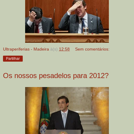
Ultraperiferias - Madeira
à(s)
12:58
Sem comentários:
Partilhar
Os nossos pesadelos para 2012?