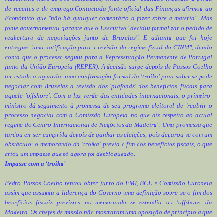
de receitas e de emprego.
Contactada fonte oficial das Finanças afirmou ao
Económico que "não há qualquer comentário a fazer sobre a matéria". Mas
fonte governamental garante que o Executivo "decidiu formalizar o pedido de
reabertura de negociações junto de Bruxelas". E adianta que foi hoje
entregue "uma notificação para a revisão do regime fiscal do CINM", dando
conta que o processo seguiu para a Representação Permanente de Portugal
junto da União Europeia (REPER). A decisão surge depois de Passos Coelho
ter estado a aguardar uma confirmação formal da 'troika' para saber se pode
negociar com Bruxelas a revisão dos 'plafonds' dos benefícios fiscais para
aquele 'offshore'. Com a luz verde das entidades internacionais, o primeiro-
ministro dá seguimento à promessa do seu programa eleitoral de "reabrir o
processo negocial com a Comissão Europeia no que diz respeito ao actual
regime do Centro Internacional de Negócios da Madeira". Uma promessa que
tardou em ser cumprida depois de ganhar as eleições, pois deparou-se com um
obstáculo: o memorando da 'troika' previa o fim dos benefícios fiscais, o que
criou um impasse que só agora foi desbloqueado.
Impasse com a ‘troika'
Pedro Passos Coelho tentou obter junto do FMI, BCE e Comissão Europeia
assim que assumiu a liderança do Governo uma definição sobre se o fim dos
benefícios fiscais previstos no memorando se estendia ao 'offshore' da
Madeira. Os chefes de missão não mostraram uma oposição de princípio a que