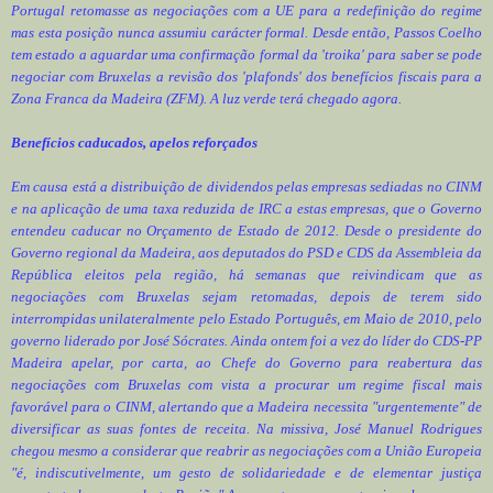
Portugal retomasse as negociações com a UE para a redefinição do regime
mas esta posição nunca assumiu carácter formal. Desde então, Passos Coelho
tem estado a aguardar uma confirmação formal da 'troika' para saber se pode
negociar com Bruxelas a revisão dos 'plafonds' dos benefícios fiscais para a
Zona Franca da Madeira (ZFM). A luz verde terá chegado agora.
Benefícios caducados, apelos reforçados
Em causa está a distribuição de dividendos pelas empresas sediadas no CINM
e na aplicação de uma taxa reduzida de IRC a estas empresas, que o Governo
entendeu caducar no Orçamento de Estado de 2012. Desde o presidente do
Governo regional da Madeira, aos deputados do PSD e CDS da Assembleia da
República eleitos pela região, há semanas que reivindicam que as
negociações com Bruxelas sejam retomadas, depois de terem sido
interrompidas unilateralmente pelo Estado Português, em Maio de 2010, pelo
governo liderado por José Sócrates. Ainda ontem foi a vez do líder do CDS-PP
Madeira apelar, por carta, ao Chefe do Governo para reabertura das
negociações com Bruxelas com vista a procurar um regime fiscal mais
favorável para o CINM, alertando que a Madeira necessita "urgentemente" de
diversificar as suas fontes de receita. Na missiva, José Manuel Rodrigues
chegou mesmo a considerar que reabrir as negociações com a União Europeia
"é, indiscutivelmente, um gesto de solidariedade e de elementar justiça