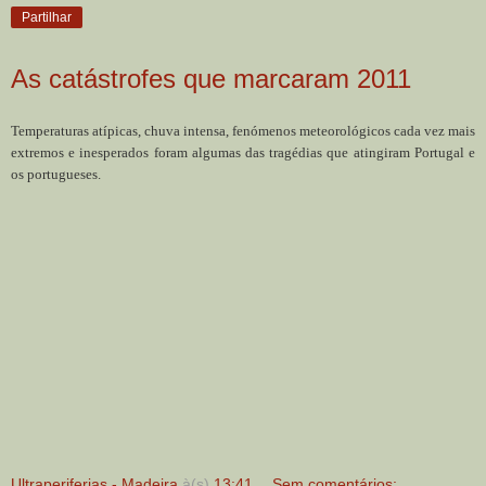
Partilhar
As catástrofes que marcaram 2011
Temperaturas atípicas, chuva intensa, fenómenos meteorológicos cada vez mais
extremos e inesperados foram algumas das tragédias que atingiram Portugal e
os portugueses.
Ultraperiferias - Madeira
à(s)
13:41
Sem comentários: