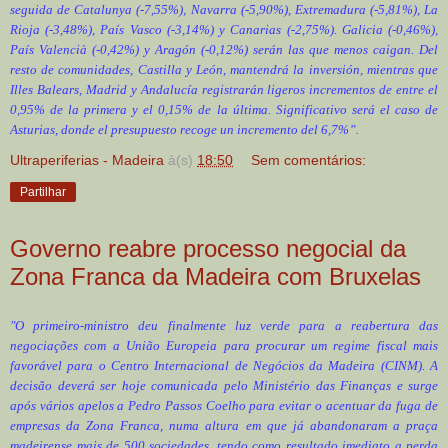
seguida de Catalunya (-7,55%), Navarra (-5,90%), Extremadura (-5,81%), La
Rioja (-3,48%), País Vasco (-3,14%) y Canarias (-2,75%). Galicia (-0,46%),
País Valencià (-0,42%) y Aragón (-0,12%) serán las que menos caigan. Del
resto de comunidades, Castilla y León, mantendrá la inversión, mientras que
Illes Balears, Madrid y Andalucía registrarán ligeros incrementos de entre el
0,95% de la primera y el 0,15% de la última. Significativo será el caso de
Asturias, donde el presupuesto recoge un incremento del 6,7%”.
Ultraperiferias - Madeira
à(s)
18:50
Sem comentários:
Partilhar
Governo reabre processo negocial da
Zona Franca da Madeira com Bruxelas
"O primeiro-ministro deu finalmente luz verde para a reabertura das
negociações com a União Europeia para procurar um regime fiscal mais
favorável para o Centro Internacional de Negócios da Madeira (CINM). A
decisão deverá ser hoje comunicada pelo Ministério das Finanças e surge
após vários apelos a Pedro Passos Coelho para evitar o acentuar da fuga de
empresas da Zona Franca, numa altura em que já abandonaram a praça
madeirense mais de 500 sociedades, tendo como resultado imediato a perda