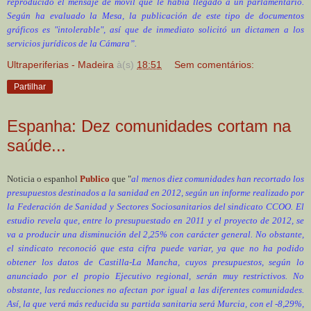
reproducido el mensaje de móvil que le había llegado a un parlamentario.
Según ha evaluado la Mesa, la publicación de este tipo de documentos
gráficos es "intolerable", así que de inmediato solicitó un dictamen a los
servicios jurídicos de la Cámara”.
Ultraperiferias - Madeira
à(s)
18:51
Sem comentários:
Partilhar
Espanha: Dez comunidades cortam na
saúde...
Noticia o espanhol
Publico
que "
al menos diez comunidades han recortado los
presupuestos destinados a la sanidad en 2012, según un informe realizado por
la Federación de Sanidad y Sectores Sociosanitarios del sindicato CCOO. El
estudio revela que, entre lo presupuestado en 2011 y el proyecto de 2012, se
va a producir una disminución del 2,25% con carácter general. No obstante,
el sindicato reconoció que esta cifra puede variar, ya que no ha podido
obtener los datos de Castilla-La Mancha, cuyos presupuestos, según lo
anunciado por el propio Ejecutivo regional, serán muy restrictivos. No
obstante, las reducciones no afectan por igual a las diferentes comunidades.
Así, la que verá más reducida su partida sanitaria será Murcia, con el -8,29%,