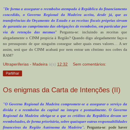
"De forma a assegurar o reembolso atempado à República do financiamento
concedido, o Governo Regional da Madeira aceita, desde já, que as
transferências do Orçamento do Estado e as receitas fiscais próprias sirvam
de garantia ao cumprimento das obrigações de reembolso, em particular por
via de retenção das mesmas
” Pergunta-se: incluindo as receitas que
alegadamente o CINM propicia à Região? Quando digo alegadamente faço-o
no pressuposto de que ninguém consegue saber quais esses valores… A ser
assim, será que do CINM acabará por nem entrar um cêntimo nos cofres da
RAM?
Ultraperiferias - Madeira
à(s)
12:32
Sem comentários:
Partilhar
Os enigmas da Carta de Intenções (II)
"O Governo Regional da Madeira compromete-se a assegurar o serviço da
dívida e o reembolso do capital na íntegra e pontualmente. O Governo
Regional da Madeira obriga-se a que os créditos da República devam ser
reembolsados, de forma prioritária, sobre quaisquer outras responsabilidades
financeiras da Região Autónoma da Madeira".
Pergunta-se: pode haver