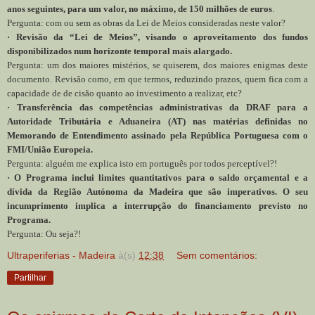
anos seguintes, para um valor, no máximo, de 150 milhões de euros
.
Pergunta: com ou sem as obras da Lei de Meios consideradas neste valor?
· Revisão da “Lei de Meios”, visando o aproveitamento dos fundos
disponibilizados num horizonte temporal mais alargado.
Pergunta: um dos maiores mistérios, se quiserem, dos maiores enigmas deste
documento. Revisão como, em que termos, reduzindo prazos, quem fica com a
capacidade de de cisão quanto ao investimento a realizar, etc?
· Transferência das competências administrativas da DRAF para a
Autoridade Tributária e Aduaneira (AT) nas matérias definidas no
Memorando de Entendimento assinado pela República Portuguesa com o
FMI/União Europeia.
Pergunta: alguém me explica isto em português por todos perceptível?!
· O Programa inclui limites quantitativos para o saldo orçamental e a
dívida da Região Autónoma da Madeira que são imperativos. O seu
incumprimento implica a interrupção do financiamento previsto no
Programa.
Pergunta: Ou seja?!
Ultraperiferias - Madeira
à(s)
12:38
Sem comentários:
Partilhar