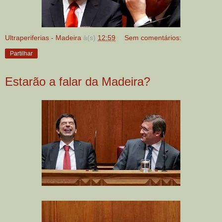
Ultraperiferias - Madeira
à(s)
12:59
Sem comentários:
Partilhar
Estarão a falar da Madeira?