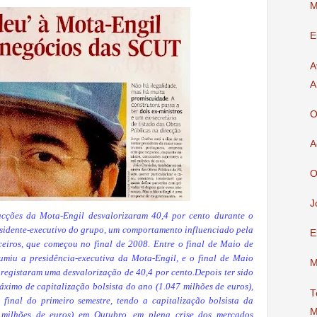
M
E
A
A
O
A
O
J
acções da Mota-Engil desvalorizaram 40,4 por cento durante o
sidente-executivo do grupo, um comportamento influenciado pela
E
ceiros, que começou no final de 2008. Entre o final de Maio de
umiu a presidência-executiva da Mota-Engil, e o final de Maio
M
 registaram uma desvalorização de 40,4 por cento.Depois ter sido
ximo de capitalização bolsista do ano (1.047 milhões de euros),
T
final do primeiro semestre, tendo a capitalização bolsista da
M
milhões de euros) em Outubro, em plena crise dos mercados