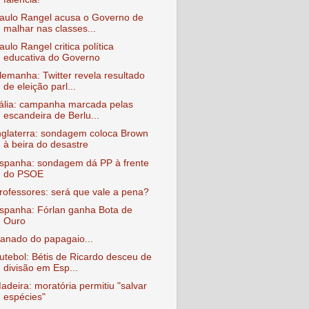
aulo Rangel acusa o Governo de
malhar nas classes...
aulo Rangel critica política
educativa do Governo
lemanha: Twitter revela resultado
de eleição parl...
tália: campanha marcada pelas
escandeira de Berlu...
nglaterra: sondagem coloca Brown
à beira do desastre
spanha: sondagem dá PP à frente
do PSOE
rofessores: será que vale a pena?
spanha: Fórlan ganha Bota de
Ouro
anado do papagaio...
utebol: Bétis de Ricardo desceu de
divisão em Esp...
adeira: moratória permitiu "salvar
espécies"