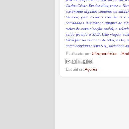
será fácil apurar quanto vai de facto 
Carlos César. Em dez dias, entre a No
certamente algumas centenas de milhare
Seasons, para César e comitiva e o I
convidados. A somar ao aluguer de sala
meios de comunicação social, a telev
avião fretado à SATA.Uma viagem come
SATA fez um desconto de 50%, €318, s
aérea açoriana é uma S.A., sociedade an
Publicada por
Ultraperiferias - Ma
Etiquetas:
Açores