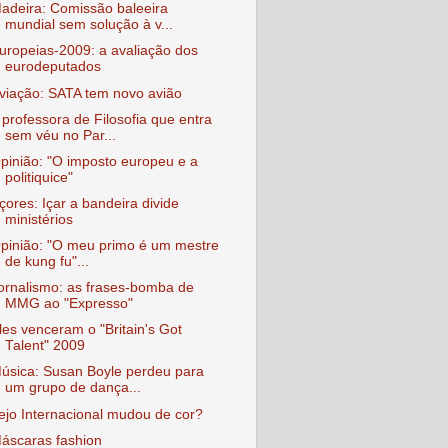
adeira: Comissão baleeira
mundial sem solução à v...
uropeias-2009: a avaliação dos
eurodeputados
viação: SATA tem novo avião
 professora de Filosofia que entra
sem véu no Par...
pinião: "O imposto europeu e a
politiquice"
çores: Içar a bandeira divide
ministérios
pinião: "O meu primo é um mestre
de kung fu"...
ornalismo: as frases-bomba de
MMG ao "Expresso"
les venceram o "Britain's Got
Talent" 2009
úsica: Susan Boyle perdeu para
um grupo de dança...
ejo Internacional mudou de cor?
áscaras fashion