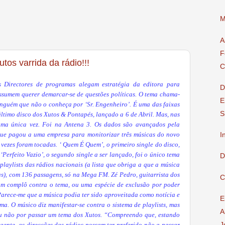
M
A
F
tos varrida da rádio!!!
C
s Directores de programas alegam estratégia da editora para
D
ssumem querer demarcar-se de questões políticas. O tema chama-
E
inguém que não o conheça por ‘Sr. Engenheiro’. É uma das faixas
S
ltimo disco dos Xutos & Pontapés, lançado a 6 de Abril. Mas, nas
uma única vez. Foi na Antena 3. Os dados são avançados pela
que pagou a uma empresa para monitorizar três músicas do novo
I
vezes foram tocadas. ‘ Quem É Quem’, o primeiro single do disco,
‘Perfeito Vazio’, o segundo single a ser lançado, foi o único tema
D
laylists das rádios nacionais (a lista que obriga a que a música
s), com 136 passagens, só na Mega FM. Zé Pedro, guitarrista dos
C
um complô contra o tema, ou uma espécie de exclusão por poder
 Parece-me que a música podia ter sido aproveitada como notícia e
E
ma. O músico diz manifestar-se contra o sistema de playlists, mas
A
ou não por passar um tema dos Xutos. “Compreendo que, estando
J
 gente, as direcções das rádios possam ter preferido não a passar