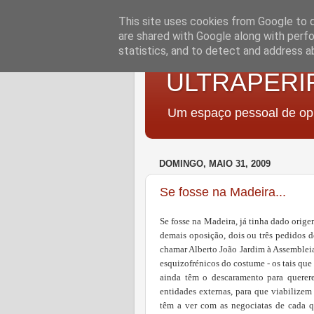
This site uses cookies from Google to de
are shared with Google along with perfo
statistics, and to detect and address a
ULTRAPERI
Um espaço pessoal de opi
DOMINGO, MAIO 31, 2009
Se fosse na Madeira...
Se fosse na Madeira, já tinha dado orig
demais oposição, dois ou três pedidos d
chamar Alberto João Jardim à Assembleia 
esquizofrénicos do costume - os tais que 
ainda têm o descaramento para quererem
entidades externas, para que viabilizem
têm a ver com as negociatas de cada qu