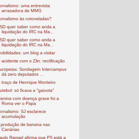
ornalismo: uma entrevista
arrasadora de MMG
ornalismo às cotoveladas?
SD quer saber como anda a
liquidação do IRC na Ma...
SD quer saber como anda a
liquidação do IRC na Ma...
obilidades: um blog a visitar
 acidente com o Zlin: rectificação
uropeias: Sondagem Intercampus
dá zero deputados ...
 traço de Henrique Monteiro
utebol: só ficava a "gaivota"
enina com doença grave foi a
Roma ver o Papa
ornalismo: SJ esclarece
acumulação
 produção de banana nas
Canárias
aulo Rangel afirma que PS está a