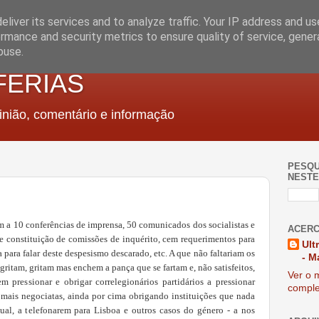
liver its services and to analyze traffic. Your IP address and u
rmance and security metrics to ensure quality of service, gene
buse.
FERIAS
nião, comentário e informação
PESQU
NESTE
em a 10 conferências de imprensa, 50 comunicados dos socialistas e
ACERC
e constituição de comissões de inquérito, cem requerimentos para
Ult
para falar deste despesismo descarado, etc. A que não faltariam os
- M
gritam, gritam mas enchem a pança que se fartam e, não satisfeitos,
Ver o m
 pressionar e obrigar correlegionários partidários a pressionar
comple
 mais negociatas, ainda por cima obrigando instituições que nada
al, a telefonarem para Lisboa e outros casos do género - a nos