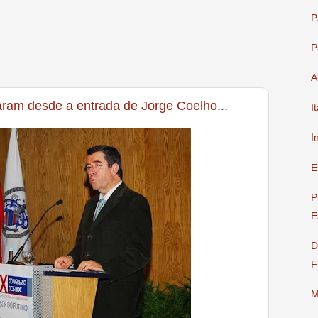
P
P
A
ram desde a entrada de Jorge Coelho...
I
I
E
P
E
D
F
M