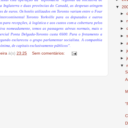
custar esta operação da "diplomacia" regional da iniciativa de
va Inglaterra e duas províncias do Canadá, as despesas atingem
▼
20
s de euros. Os hotéis utilizados em Toronto variam entre o Four
►
ntercontinental Toronto Yorkville para os deputados e outros
►
s para recepções, à logística e aos custos com a cobertura pelos
►
isiva nomeadamente, temos as passagens aéreas normais, mais o
rcial Ponta Delgada-Toronto custa €600. Para o fretamento a
►
egundo esclareceu o grupo parlamentar socialista. A companhia
►
ónima, de capitais exclusivamente públicos”.
►
deira
à(s)
23:25
Sem comentários:
►
▼
S
A
M
"
C
D