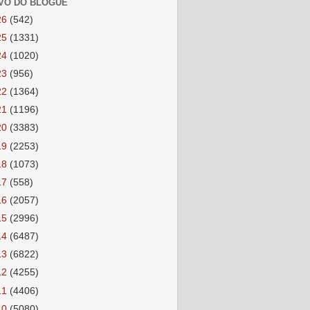
VO DO BLOGUE
26
(542)
25
(1331)
24
(1020)
23
(956)
22
(1364)
21
(1196)
20
(3383)
19
(2253)
18
(1073)
17
(558)
16
(2057)
15
(2996)
14
(6487)
13
(6822)
12
(4255)
11
(4406)
10
(5080)