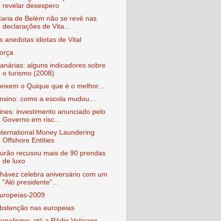
revelar desespero
aria de Belém não se revê nas
declarações de Vita...
s anedotas idiotas de Vital
orça
anárias: alguns indicadores sobre
o turismo (2008)
eixem o Quique que é o melhor...
nsino: como a escola mudou...
ines: investimento anunciado pelo
Governo em risc...
nternational Money Laundering
Offshore Entities
urão recusou mais de 90 prendas
de luxo
hávez celebra aniversário com um
"Aló presidente"...
uropeias-2009
bstenção nas europeias
ornalismo: até a Rádio Vaticano