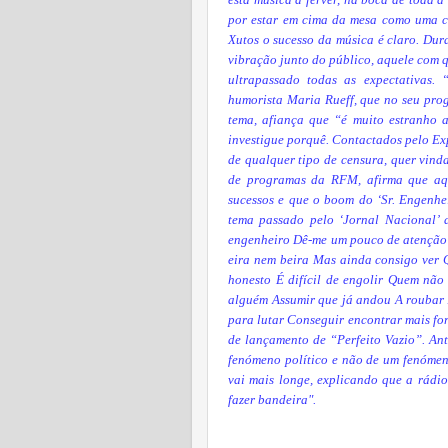
por estar em cima da mesa como uma c
Xutos o sucesso da música é claro. Dur
vibração junto do público, aquele com q
ultrapassado todas as expectativas. 
humorista Maria Rueff, que no seu pr
tema, afiança que “é muito estranho a
investigue porquê. Contactados pelo Exp
de qualquer tipo de censura, quer vind
de programas da RFM, afirma que aqu
sucessos e que o boom do ‘Sr. Engenhei
tema passado pelo ‘Jornal Nacional’ 
engenheiro Dê-me um pouco de atenção 
eira nem beira Mas ainda consigo ver 
honesto É difícil de engolir Quem não
alguém Assumir que já andou A roubar 
para lutar Conseguir encontrar mais forç
de lançamento de “Perfeito Vazio”. An
fenómeno político e não de um fenóme
vai mais longe, explicando que a rádio
fazer bandeira".