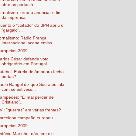
abre as portas à ...
ornalismo: errado anunciar o fim
da imprensa
uanto o "coitado" do BPN abriu o
"gargalo"...
ornalismo: Rádio França
Internacional acaba emiss...
uropeias-2009
arlos César defende voto
obrigatório em Portugal...
utebol: Estrela de Amadora fecha
portas?
aulo Rangel diz que Sócrates fala
com se estivess...
ampeões: "El mal perder de
Cristiano"...
VI: "guerras" em várias frentes?
arcelona campeão europeu
uropeias-2009
ntónio Marinho: não tem ele