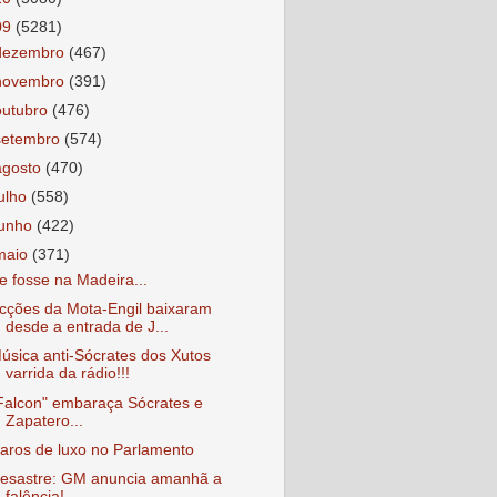
09
(5281)
dezembro
(467)
novembro
(391)
outubro
(476)
setembro
(574)
agosto
(470)
julho
(558)
junho
(422)
maio
(371)
e fosse na Madeira...
cções da Mota-Engil baixaram
desde a entrada de J...
úsica anti-Sócrates dos Xutos
varrida da rádio!!!
Falcon" embaraça Sócrates e
Zapatero...
aros de luxo no Parlamento
esastre: GM anuncia amanhã a
falência!