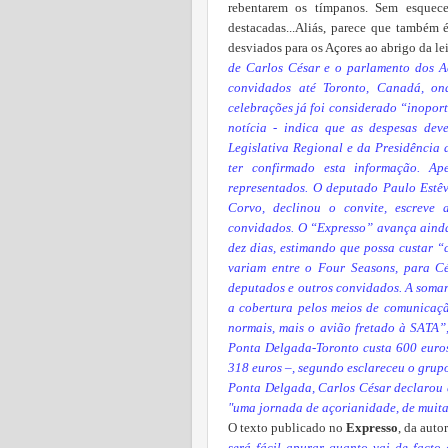
rebentarem os tímpanos. Sem esquec
destacadas...
Aliás, parece que também
desviados para os Açores ao abrigo da l
de Carlos César e o parlamento dos A
convidados até Toronto, Canadá, o
celebrações já foi considerado “inopor
notícia - indica que as despesas dev
Legislativa Regional e da Presidência
ter confirmado esta informação. Ape
representados. O deputado Paulo Estê
Corvo, declinou o convite, escreve
convidados. O “Expresso” avança ainda
dez dias, estimando que possa custar “
variam entre o Four Seasons, para Cés
deputados e outros convidados. A somar 
a cobertura pelos meios de comunicaçã
normais, mais o avião fretado à SATA”
Ponta Delgada-Toronto custa 600 euros
318 euros –, segundo esclareceu o grupo
Ponta Delgada, Carlos César declarou q
"uma jornada de açorianidade, de muita
O texto publicado no
Expresso
, da auto