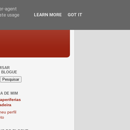
ser-agent
rate usage
LEARN MORE
GOT IT
ISAR
 BLOGUE
A DE MIM
raperiferias
adeira
eu perfil
to