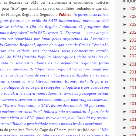
ARQUI
er as dezenas de SMS ou telefonemas a encomendar notícias
►
20
é para "isto" que também servem os milhões roubados e que são
ei de Finanças Regionais. Segundo o
Publico
, "
o g
overno socialista
►
20
çores fretaram um avião da SATA Internacional para levar 200
►
20
nde se celebra o Dia da Região Autónoma. O programa das
►
20
tuno e despesista" pelo PSD-Açores. O “Expresso” – que avança a
erão ser repartidas por igual pelos orçamentos da Assembleia
►
20
 do Governo Regional, apesar de o gabinete de Carlos César não
►
20
sar das críticas, três deputados sociais-democratas estarão
►
20
vão, do PPM (Partido Popular Monárquico), eleito pela ilha do
 ainda o semanário. Todos os 57 deputados regionais foram
►
20
 que a operação de “diplomacia regional” se vai prolongar por
►
20
centenas de milhares de euros”. “Os hotéis utilizados em Toronto
►
20
ar e comitiva, e o Intercontinental Toronto Yorkville para os
ao aluguer de salas para recepções, à logística e aos custos com
►
20
o social, a televisiva nomeadamente, temos as passagens aéreas
►
20
, escreve o semanário, acrescentando que uma viagem comercial
►
20
. “Para o fretamento, a SATA fez um desconto de 50 por cento –
►
20
 parlamentar socialista”, indica ainda o semanário. À partida de
ue a visita aos EUA (onde esteve antes) e ao Canadá representa
►
20
 sensibilidade e proximidade com os nossos irmãos açorianos
".
►
20
ria do jornalista Estevão Gago da Câmara, pode ser lido
aqui
: “
Não
►
20