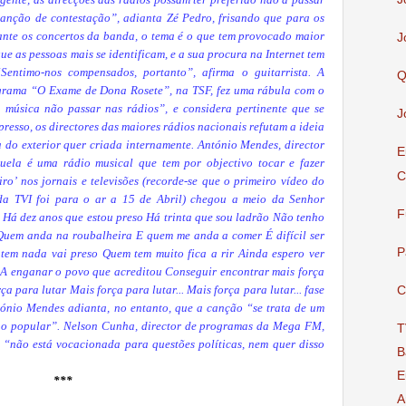
anção de contestação”, adianta Zé Pedro, frisando que para os
ante os concertos da banda, o tema é o que tem provocado maior
J
ue as pessoas mais se identificam, e a sua procura na Internet tem
“Sentimo-nos compensados, portanto”, afirma o guitarrista. A
Q
ograma “O Exame de Dona Rosete”, na TSF, fez uma rábula com o
 música não passar nas rádios”, e considera pertinente que se
J
resso, os directores das maiores rádios nacionais refutam a ideia
a do exterior quer criada internamente. António Mendes, director
E
ela é uma rádio musical que tem por objectivo tocar e fazer
C
ro’ nos jornais e televisões (recorde-se que o primeiro vídeo do
da TVI foi para o ar a 15 de Abril) chegou a meio da Senhor
F
Há dez anos que estou preso Há trinta que sou ladrão Não tenho
Quem anda na roubalheira E quem me anda a comer É difícil ser
P
 tem nada vai preso Quem tem muito fica a rir Ainda espero ver
A enganar o povo que acreditou Conseguir encontrar mais força
a para lutar Mais força para lutar... Mais força para lutar... fase
C
tónio Mendes adianta, no entanto, que a canção “se trata de um
no popular”. Nelson Cunha, director de programas da Mega FM,
T
 “não está vocacionada para questões políticas, nem quer disso
B
E
***
A