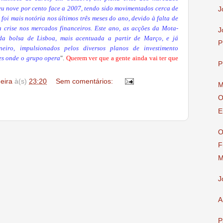
ceu nove por cento face a 2007, tendo sido movimentados cerca de
J
oi mais notória nos últimos três meses do ano, devido à falta de
a crise nos mercados financeiros. Este ano, as acções da Mota-
J
a bolsa de Lisboa, mais acentuada a partir de Março, e já
P
eiro, impulsionados pelos diversos planos de investimento
es onde o grupo opera
".
Querem ver que a gente ainda vai ter que
P
deira
à(s)
23:20
Sem comentários:
M
O
E
O
F
M
J
A
P