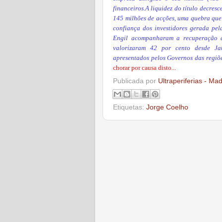
financeiros.A liquidez do título decres
145 milhões de acções, uma quebra que f
confiança dos investidores gerada pel
Engil acompanharam a recuperação d
valorizaram 42 por cento desde Jan
apresentados pelos Governos das regiõ
chorar por causa disto...
Publicada por
Ultraperiferias - Ma
Etiquetas:
Jorge Coelho