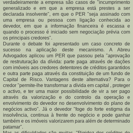
verdadeiramente a empresa são casos de "incumprimento
generalizado e em que a empresa está prestes a ser
declarada insolvente", em que o PER "seja assinado com
uma empresa ou pessoa com ligação conhecida ao
devedor, em que a informação financeira é escassa e
quando o processo é iniciado sem negociação prévia com
os principais credores".
Durante o debate foi apresentado um caso concreto de
sucesso na aplicação deste mecanismo. A Abreu
Advogados aplicou um PER que passou pela "aprovação
de restruturação da dívida: parte paga através de dações
com imóveis aos credores detentores de créditos garantidos
e outra parte paga através da constituição de um fundo de
Capital de Risco. Vantagens deste alternativa? Para o
credor "permite-lhe transformar a dívida em capital , proteger
o activo, e ter uma maior possibilidade de vir a ser pago
através da valorização e do controlo da operação e
envolvimento do devedor no desenvolvimento do plano de
negócios activo". Já o devedor "foge do forte estigma da
insolvência, continua à frente do negócio e pode ganhar
também e os imóveis valorizarem para além de determinado
patamar".
Mas as dificuldades são muitas. "Rigidez dos créditos do