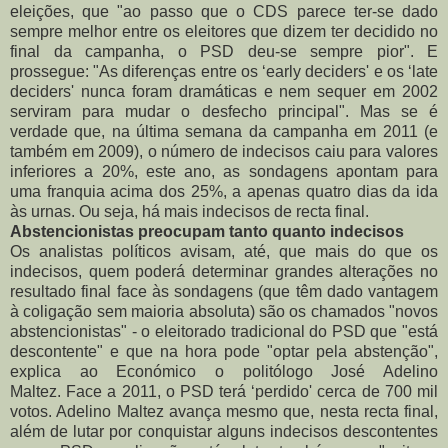
eleições, que "ao passo que o CDS parece ter-se dado
sempre melhor entre os eleitores que dizem ter decidido no
final da campanha, o PSD deu-se sempre pior". E
prossegue: "As diferenças entre os ‘early deciders' e os ‘late
deciders' nunca foram dramáticas e nem sequer em 2002
serviram para mudar o desfecho principal". Mas se é
verdade que, na última semana da campanha em 2011 (e
também em 2009), o número de indecisos caiu para valores
inferiores a 20%, este ano, as sondagens apontam para
uma franquia acima dos 25%, a apenas quatro dias da ida
às urnas. Ou seja, há mais indecisos de recta final.
Abstencionistas preocupam tanto quanto indecisos
Os analistas políticos avisam, até, que mais do que os
indecisos, quem poderá determinar grandes alterações no
resultado final face às sondagens (que têm dado vantagem
à coligação sem maioria absoluta) são os chamados "novos
abstencionistas" - o eleitorado tradicional do PSD que "está
descontente" e que na hora pode "optar pela abstenção",
explica ao Económico o politólogo José Adelino
Maltez.
Face a 2011, o PSD terá ‘perdido' cerca de 700 mil
votos. Adelino Maltez avança mesmo que, nesta recta final,
além de lutar por conquistar alguns indecisos descontentes