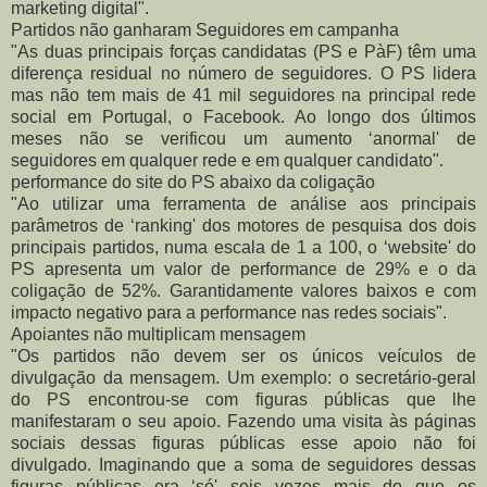
marketing digital".
Partidos não ganharam Seguidores em campanha
"As duas principais forças candidatas (PS e PàF) têm uma
diferença residual no número de seguidores. O PS lidera
mas não tem mais de 41 mil seguidores na principal rede
social em Portugal, o Facebook. Ao longo dos últimos
meses não se verificou um aumento ‘anormal' de
seguidores em qualquer rede e em qualquer candidato".
performance do site do PS abaixo da coligação
"Ao utilizar uma ferramenta de análise aos principais
parâmetros de ‘ranking' dos motores de pesquisa dos dois
principais partidos, numa escala de 1 a 100, o ‘website' do
PS apresenta um valor de performance de 29% e o da
coligação de 52%. Garantidamente valores baixos e com
impacto negativo para a performance nas redes sociais".
Apoiantes não multiplicam mensagem
"Os partidos não devem ser os únicos veículos de
divulgação da mensagem. Um exemplo: o secretário-geral
do PS encontrou-se com figuras públicas que lhe
manifestaram o seu apoio. Fazendo uma visita às páginas
sociais dessas figuras públicas esse apoio não foi
divulgado. Imaginando que a soma de seguidores dessas
figuras públicas era ‘só' seis vezes mais do que os