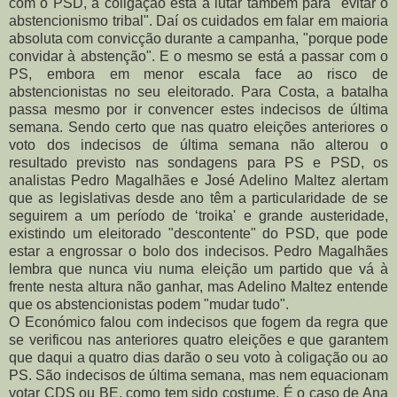
com o PSD, a coligação está a lutar também para "evitar o
abstencionismo tribal". Daí os cuidados em falar em maioria
absoluta com convicção durante a campanha, "porque pode
convidar à abstenção". E o mesmo se está a passar com o
PS, embora em menor escala face ao risco de
abstencionistas no seu eleitorado. Para Costa, a batalha
passa mesmo por ir convencer estes indecisos de última
semana. S
endo certo que nas quatro eleições anteriores o
voto dos indecisos de última semana não alterou o
resultado previsto nas sondagens para PS e PSD, os
analistas Pedro Magalhães e José Adelino Maltez alertam
que as legislativas desde ano têm a particularidade de se
seguirem a um período de ‘troika' e grande austeridade,
existindo um eleitorado "descontente" do PSD, que pode
estar a engrossar o bolo dos indecisos. Pedro Magalhães
lembra que nunca viu numa eleição um partido que vá à
frente nesta altura não ganhar, mas Adelino Maltez entende
que os abstencionistas podem "mudar tudo".
O Económico falou com indecisos que fogem da regra que
se verificou nas anteriores quatro eleições e que garantem
que daqui a quatro dias darão o seu voto à coligação ou ao
PS. São indecisos de última semana, mas nem equacionam
votar CDS ou BE, como tem sido costume. É o caso de Ana