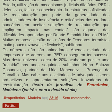
Estado, utilização de mecanismos judiciais dilatórios, PER's
defensivos, falta de cohecimento da estruturas sofisticadas
de reestruturação por parte da generalidade dos
administradores de insolvência e reticências dos credores
bancários em aceitar soluções de restruturação que
impliquem impacto nas contas" são algumas das
dificuldades apontadas por Duarte Schmidt Lino da PLMJ.
Muitas empresas estão nas mãos de "credores terroristas
muito pouco razoáveis e flexíveis", sublinhou.
Os números não são animadores. Apenas metade das
empresas que aderem ao PER conseguem ter sucesso.
Mas deste universo, cerca de 20% acabaram por ter uma
"recaída" nos anos seguintes, sublinhou Nuno Salazar
Casanova, partner da Uría Menendez , Proença da
Carvalho. Mas cabe aos escritórios de advogados serem
pró-activos e apresentarem soluções inovadoras de
reestruturação (
texto da jornalista do
Económico
,
Madalena Queirós, com a devida vénia)
Ultraperiferias - Madeira
à(s)
23:16
Sem comentários:
Partilhar