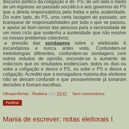
discurso político da coligação e do PS: de um lado o medo
de um regresso ao passado socrático e aos governos do PS
que a direita responsabiliza pela troika e pela austeridade.
Do outro lado, do PS, uma certa lavagem do passado, um
branquear de responsabilidades por tudo o que se passou,
e apelar ao bom senso das pessoas para a necessidade de
um novo ciclo que sustenha a austeridade que não resolve
os nossos problemas colectivos;
-a pressão das
sondagens
sobre o eleitorado é
escandalosa e nunca antes vista. Confundem-se
metodologias diferentes, confundem-se sondagens com
outros estudos de opinião, esconde-se o aumento de
indecisos que os resultados evidenciam, todos os dias ou
sobe a coligação e desce o PS, ou sobe o PS e desce a
coligação. Acredito que a esmagadora maioria dos eleitores
não se deixam confundir e que provavelmente já tomaram
decisões e fizeram escolhas.
Ultraperiferias - Madeira
à(s)
23:47
Sem comentários:
Partilhar
Mania de escrever: notas eleitorais I