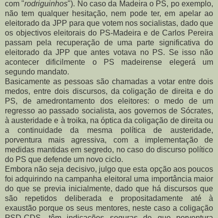
com "
rodriguinhos
"). No caso da Madeira o PS, po exemplo,
não tem qualquer hesitação, nem pode ter, em apelar ao
eleitorado da JPP para que votem nos socialistas, dado que
os objectivos eleitorais do PS-Madeira e de Carlos Pereira
passam pela recuperação de uma parte significativa do
eleitorado da JPP que antes votava no PS. Se isso não
acontecer dificilmente o PS madeirense elegerá um
segundo mandato.
Basicamente as pessoas são chamadas a votar entre dois
medos, entre dois discursos, da coligação de direita e do
PS, de amedrontamento dos eleitores: o medo de um
regresso ao passado socialista, aos governos de Sócrates,
à austeridade e à troika, na óptica da coligação de direita ou
a continuidade da mesma política de austeridade,
porventura mais agressiva, com a implementação de
medidas mantidas em segredo, no caso do discurso político
do PS que defende um novo ciclo.
Embora não seja decisivo, julgo que esta opção aos poucos
foi adquirindo na campanha eleitoral uma importância maior
do que se previa inicialmente, dado que há discursos que
são repetidos deliberada e propositadamente até à
exaustão porque os seus mentores, neste caso a coligação
PSD-CDS, têm indicações seguras de que porventura