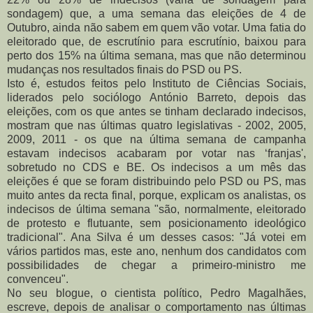
sondagem) que, a uma semana das eleições de 4 de
Outubro, ainda não sabem em quem vão votar. Uma fatia do
eleitorado que, de escrutínio para escrutínio, baixou para
perto dos 15% na última semana, mas que não determinou
mudanças nos resultados finais do PSD ou PS.
Isto é, estudos feitos pelo Instituto de Ciências Sociais,
liderados pelo sociólogo António Barreto, depois das
eleições, com os que antes se tinham declarado indecisos,
mostram que nas últimas quatro legislativas - 2002, 2005,
2009, 2011 - os que na última semana de campanha
estavam indecisos acabaram por votar nas ‘franjas',
sobretudo no CDS e BE. Os indecisos a um mês das
eleições é que se foram distribuindo pelo PSD ou PS, mas
muito antes da recta final, porque, explicam os analistas, os
indecisos de última semana "são, normalmente, eleitorado
de protesto e flutuante, sem posicionamento ideológico
tradicional". Ana Silva é um desses casos: "Já votei em
vários partidos mas, este ano, nenhum dos candidatos com
possibilidades de chegar a primeiro-ministro me
convenceu".
No seu blogue, o cientista político, Pedro Magalhães,
escreve, depois de analisar o comportamento nas últimas