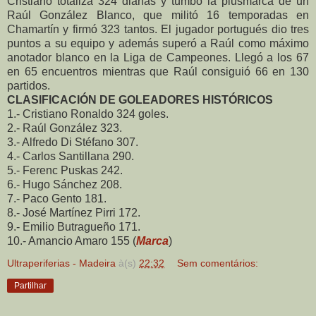
Cristiano totaliza 324 dianas y tumbó la plusmarca de un
Raúl González Blanco, que militó 16 temporadas en
Chamartín y firmó 323 tantos. El jugador portugués dio tres
puntos a su equipo y además superó a Raúl como máximo
anotador blanco en la Liga de Campeones. Llegó a los 67
en 65 encuentros mientras que Raúl consiguió 66 en 130
partidos.
CLASIFICACIÓN DE GOLEADORES HISTÓRICOS
1.- Cristiano Ronaldo 324 goles.
2.- Raúl González 323.
3.- Alfredo Di Stéfano 307.
4.- Carlos Santillana 290.
5.- Ferenc Puskas 242.
6.- Hugo Sánchez 208.
7.- Paco Gento 181.
8.- José Martínez Pirri 172.
9.- Emilio Butragueño 171.
10.- Amancio Amaro 155 (
Marca
)
Ultraperiferias - Madeira
à(s)
22:32
Sem comentários:
Partilhar