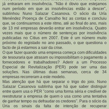
já entraram em insolvência. "Não é óbvio que estejamos
num período em que as insolvências estão a descer",
sublinhou Nuno Salazar Casanova. O sócio da Uría
Menéndez Proença de Carvalho fez as contas e concluiu
que, se continuarmos a este ritmo, até ao final do ano, mais
de 13 mil empresas deverão entrar em insolvência. Quatro
vezes mais que o número de sentenças por insolvência
publicadas no Citius em 2007. Este é um número muito
próximo do registado no ano passado, o que questiona o
facto de já estarmos a sair da crise.
O que fazer quando uma empresa começa com dificuldades
de tesouraria que atrasam ou impossibilitam o pagamento a
fornecedores e trabalhadores? Aderir a um Processo
Especial de Revitalização (PER) pode ser uma das
soluções. Nas últimas duas semanas, cerca de 34
empresas recorreram a este modelo.
Mas atenção que há que separar o trigo do joio. Nuno
Salazar Casanova sublinha que há que saber distinguir
entre quem usa o PER "como uma forma séria e credível de
reestruturar a empresa de quem o usa como uma tentativa
de ganhar tempo ou defraudar os credores". Para o sócio da
Úria os sinais da falta de intenção de recuperar