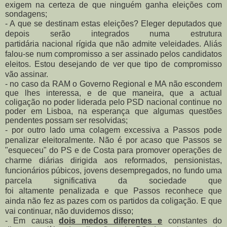
exigem na certeza de que ninguém ganha eleições com
sondagens;
- A que se destinam estas eleições? Eleger deputados que
depois serão integrados numa estrutura
partidária
nacional
rígida que não admite veleidades. Aliás
falou-se num compromisso a ser assinado pelos candidatos
eleitos. Estou desejando de ver que tipo de compromisso
vão assinar.
- no caso da RAM o Governo Regional e MA não escondem
que lhes interessa, e de que maneira, que a actual
coligação no poder liderada pelo PSD nacional continue no
poder em Lisboa, na esperança que algumas questões
pendentes possam ser resolvidas;
- por outro lado uma colagem excessiva a Passos pode
penalizar eleitoralmente. Não é por acaso que Passos se
"esqueceu" do PS e de Costa para promover operações de
charme diárias dirigida aos reformados, pensionistas,
funcionários púbicos, jovens desempregados, no fundo uma
parcela significativa da sociedade que
foi
altamente
penalizada e que Passos reconhece que
ainda não fez as pazes com os partidos da coligação. E que
vai continuar, não duvidemos disso;
- Em causa
dois medos diferentes e
constantes do