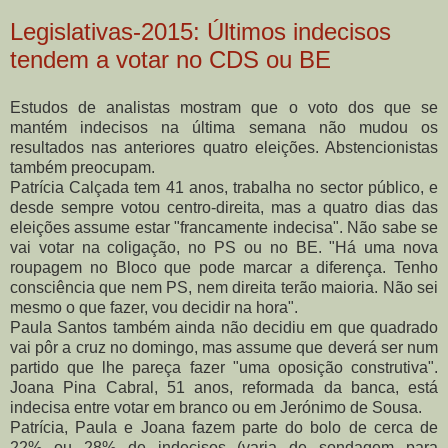
Legislativas-2015: Últimos indecisos
tendem a votar no CDS ou BE
Estudos de analistas mostram que o voto dos que se
mantém indecisos na última semana não mudou os
resultados nas anteriores quatro eleições. Abstencionistas
também preocupam.
Patrícia Calçada tem 41 anos, trabalha no sector público, e
desde sempre votou centro-direita, mas a quatro dias das
eleições assume estar "francamente indecisa". Não sabe se
vai votar na coligação, no PS ou no BE. "Há uma nova
roupagem no Bloco que pode marcar a diferença. Tenho
consciência que nem PS, nem direita terão maioria. Não sei
mesmo o que fazer, vou decidir na hora".
Paula Santos também ainda não decidiu em que quadrado
vai pôr a cruz no domingo, mas assume que deverá ser num
partido que lhe pareça fazer "uma oposição construtiva".
Joana Pina Cabral, 51 anos, reformada da banca, está
indecisa entre votar em branco ou em Jerónimo de Sousa.
Patrícia, Paula e Joana fazem parte do bolo de cerca de
22% ou 28% de indecisos (varia de sondagem para