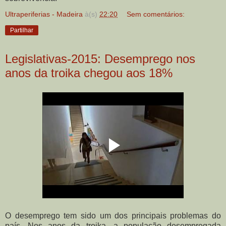
Ultraperiferias - Madeira
à(s)
22:20
Sem comentários:
Partilhar
Legislativas-2015: Desemprego nos
anos da troika chegou aos 18%
O desemprego tem sido um dos principais problemas do
país. Nos anos da troika, a população desempregada