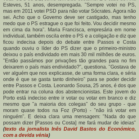
Esteves, 51 anos, desempregada. "Sempre votei no PS,
mas em 2011 votei PSD para não votar Sócrates. Agora não
sei. Acho que o Governo deve ser castigado, mas tenho
medo que o PS estrague o que foi feito. Vou decidir mesmo
em cima da hora".
Maria Francisca, empresária em nome
individual, também oscila entre o PS e a coligação e diz que
ficou indecisa depois do debate entre Passos e Costa
quando ouviu o líder do PS dizer que o primeiro-ministro
deixou o país endividado em mais 30 mil milhões de euros.
"Então passámos por privações tão grandes para no fim
deixarem o país mais endividado?", questiona. "Gostava de
ver alguém que nos explicasse, de uma forma clara, e séria
onde é que se gasta tanto dinheiro" para se poder decidir
entre Passos e Costa.
Leonardo Sousa, 25 anos, é dos que
pode entrar na coluna dos abstencionistas. Este jovem do
Porto está indeciso entre ir votar ou votar em branco e diz
mesmo que "a maioria dos colegas" do seu grupo - que
moram quase todos na Foz (Porto) - "não irá votar em
ninguém". E deixa clara uma mensagem: "Nada do que
possam dizer [Passos ou Costa] me fará mudar de ideias"
(
texto da jornalista Inês David Bastos do Económico,
com a devida vénia
)