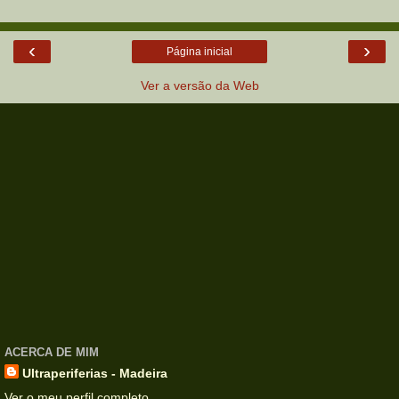
‹
›
Página inicial
Ver a versão da Web
ACERCA DE MIM
Ultraperiferias - Madeira
Ver o meu perfil completo