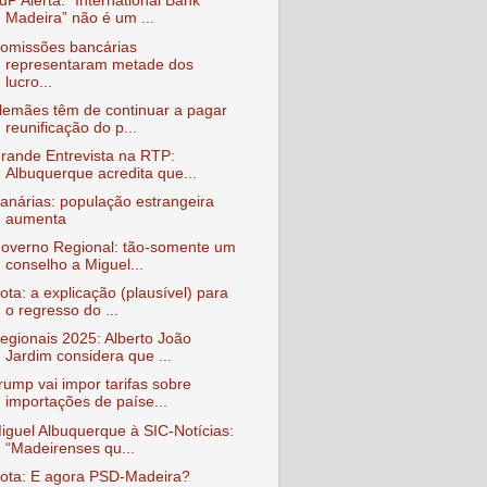
dP Alerta: “International Bank
Madeira” não é um ...
omissões bancárias
representaram metade dos
lucro...
lemães têm de continuar a pagar
reunificação do p...
rande Entrevista na RTP:
Albuquerque acredita que...
anárias: população estrangeira
aumenta
overno Regional: tão-somente um
conselho a Miguel...
ota: a explicação (plausível) para
o regresso do ...
egionais 2025: Alberto João
Jardim considera que ...
rump vai impor tarifas sobre
importações de paíse...
iguel Albuquerque à SIC-Notícias:
“Madeirenses qu...
ota: E agora PSD-Madeira?