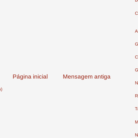
B
C
A
G
C
G
Página inicial
Mensagem antiga
N
m)
R
T
M
N