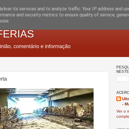
liver its services and to analyze traffic. Your IP address and u
rmance and security metrics to ensure quality of service, gene
buse.
FERIAS
nião, comentário e informação
PESQU
NESTE
rta
ACERC
Ult
- M
Ver o m
comple