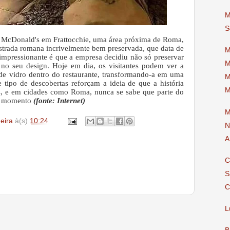
M
S
 McDonald's em Frattocchie, uma área próxima de Roma,
trada romana incrivelmente bem preservada, que data de
M
 impressionante é que a empresa decidiu não só preservar
M
no seu design. Hoje em dia, os visitantes podem ver a
 de vidro dentro do restaurante, transformando-a em uma
M
 tipo de descobertas reforçam a ideia de que a história
M
és, e em cidades como Roma, nunca se sabe que parte do
er momento
(fonte: Internet)
M
deira
à(s)
10:24
N
A
C
S
C
L