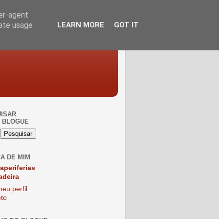
ser-agent
rate usage
LEARN MORE
GOT IT
ISAR
 BLOGUE
A DE MIM
raperiferias
adeira
eu perfil
to