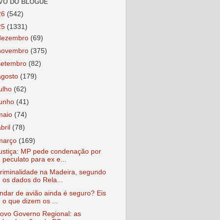
VO DO BLOGUE
26
(542)
25
(1331)
dezembro
(69)
novembro
(375)
setembro
(82)
agosto
(179)
julho
(62)
junho
(41)
maio
(74)
abril
(78)
março
(169)
ustiça: MP pede condenação por
peculato para ex e...
riminalidade na Madeira, segundo
os dados do Rela...
ndar de avião ainda é seguro? Eis
o que dizem os ...
ovo Governo Regional: as