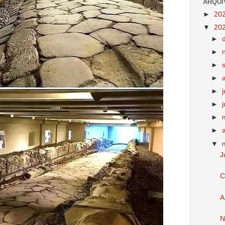
ARQUI
►
20
▼
20
►
►
►
►
►
►
►
►
▼
J
C
A
N