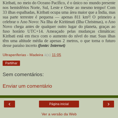
Kiribati, no meio do Oceano Pacífico, é o único no mundo presente
nos hemisférios Norte, Sul, Leste e Oeste ao mesmo tempo! Com
33 ilhas espalhadas, Kiribati ocupa uma área maior que a Índia, mas
sua parte terrestre é pequena — apenas 811 km²! O primeiro a
celebrar o Ano Novo: Na Ilha de Kiritimati (Ilha Christmas), o Ano
Novo chega antes de qualquer outro lugar do planeta, graças ao
fuso horário UTC+14. Ameaçado pelas mudanças climáticas:
Kiribati está em risco com o aumento do nível do mar. Suas ilhas
têm uma altitude média de apenas 2 metros, o que torna o futuro
desse paraíso incerto
(fonte: Internet)
Ultraperiferias - Madeira
à(s)
11:05
Partilhar
Sem comentários:
Enviar um comentário
‹
›
Página inicial
Ver a versão da Web