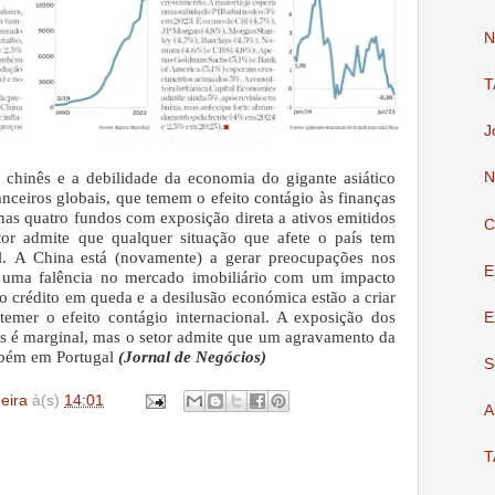
N
T
J
o chinês e a debilidade da economia do gigante asiático
N
nceiros globais, que temem o efeito contágio às finanças
nas quatro fundos com exposição direta a ativos emitidos
C
tor admite que qualquer situação que afete o país tem
l.
A China está (novamente) a gerar preocupações nos
E
e uma falência no mercado imobiliário com um impacto
o crédito em queda e a desilusão económica estão a criar
temer o efeito contágio internacional. A exposição dos
E
s é marginal, mas o setor admite que um agravamento da
ambém em Portugal
(Jornal de Negócios)
S
deira
à(s)
14:01
A
T