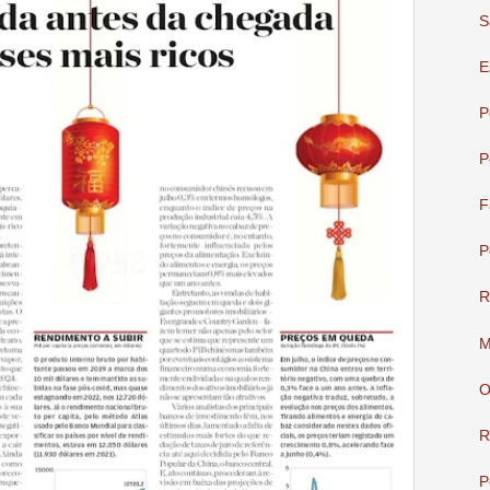
S
E
P
P
F
P
R
M
O
R
P