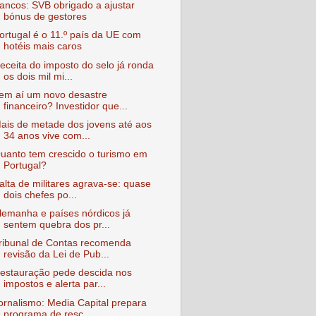
ancos: SVB obrigado a ajustar
bónus de gestores
ortugal é o 11.º país da UE com
hotéis mais caros
eceita do imposto do selo já ronda
os dois mil mi...
em aí um novo desastre
financeiro? Investidor que...
ais de metade dos jovens até aos
34 anos vive com...
uanto tem crescido o turismo em
Portugal?
alta de militares agrava-se: quase
dois chefes po...
lemanha e países nórdicos já
sentem quebra dos pr...
ribunal de Contas recomenda
revisão da Lei de Pub...
estauração pede descida nos
impostos e alerta par...
ornalismo: Media Capital prepara
programa de resc...