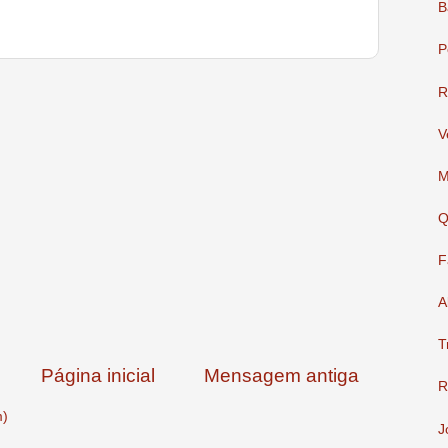
B
P
R
V
M
Q
F
A
T
Página inicial
Mensagem antiga
R
m)
J