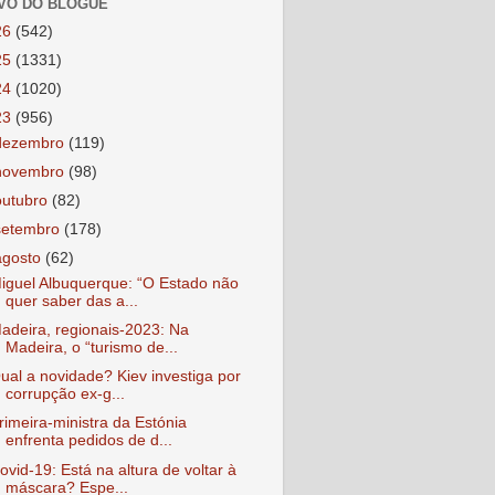
VO DO BLOGUE
26
(542)
25
(1331)
24
(1020)
23
(956)
dezembro
(119)
novembro
(98)
outubro
(82)
setembro
(178)
agosto
(62)
iguel Albuquerque: “O Estado não
quer saber das a...
adeira, regionais-2023: Na
Madeira, o “turismo de...
ual a novidade? Kiev investiga por
corrupção ex-g...
rimeira-ministra da Estónia
enfrenta pedidos de d...
ovid-19: Está na altura de voltar à
máscara? Espe...