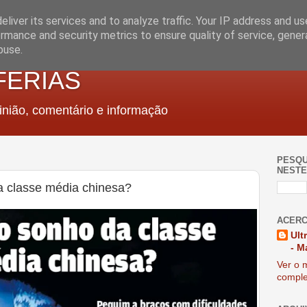
liver its services and to analyze traffic. Your IP address and u
rmance and security metrics to ensure quality of service, gene
buse.
FERIAS
nião, comentário e informação
PESQU
NESTE
a classe média chinesa?
ACERC
Ult
- M
Ver o m
comple