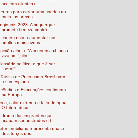
aceitam clientes q...
 euros para cortar uma sandes ao
meio: os preços ...
egionais-2023: Albuquerque
promete firmeza contra...
 cancro está a aumentar nos
adultos mais jovens. ...
pinião alheia: "A economia chinesa
vive um “julho...
lossário político: o que é ser
liberal?
 Rússia de Putin usa o Brasil para
a sua espiona...
ncêndios e Evacuações continuam
na Europa
eca, calor extremo e falta de água:
O futuro deso...
 drama dos imigrantes que
acabam sequestrados e t...
etor imobiliário representa quase
dois terços dos...