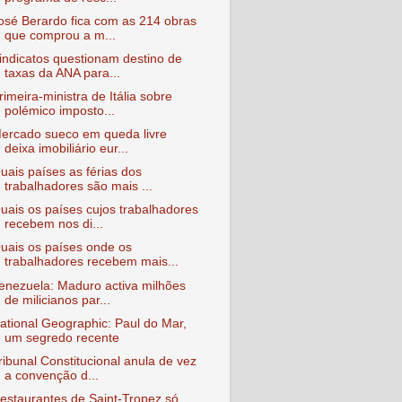
osé Berardo fica com as 214 obras
que comprou a m...
indicatos questionam destino de
taxas da ANA para...
rimeira-ministra de Itália sobre
polémico imposto...
ercado sueco em queda livre
deixa imobiliário eur...
uais países as férias dos
trabalhadores são mais ...
uais os países cujos trabalhadores
recebem nos di...
uais os países onde os
trabalhadores recebem mais...
enezuela: Maduro activa milhões
de milicianos par...
ational Geographic: Paul do Mar,
um segredo recente
ribunal Constitucional anula de vez
a convenção d...
estaurantes de Saint-Tropez só