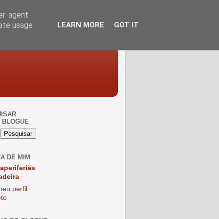
ser-agent
rate usage
LEARN MORE
GOT IT
ISAR
 BLOGUE
A DE MIM
raperiferias
adeira
eu perfil
to