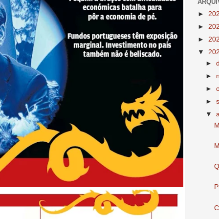
ARQUI
►
20
►
20
►
20
▼
20
►
►
►
►
▼
M
M
Q
P
C