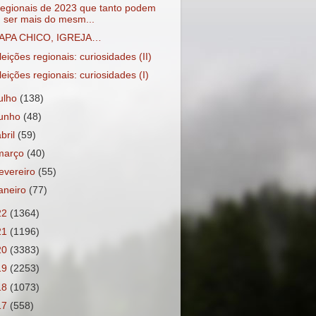
egionais de 2023 que tanto podem
ser mais do mesm...
APA CHICO, IGREJA…
leições regionais: curiosidades (II)
leições regionais: curiosidades (I)
julho
(138)
junho
(48)
abril
(59)
março
(40)
fevereiro
(55)
janeiro
(77)
22
(1364)
21
(1196)
20
(3383)
19
(2253)
18
(1073)
17
(558)