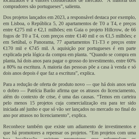
localizados e a valores considerados de mercado. “A maioria dos
compradores são portugueses”, salienta.
Dos projetos lançados em 2023, a responsável destaca por exemplo,
em Lisboa, o República 5, 20 apartamentos de T0 a T4, e preços
entre €275 mil e €2,1 milhões; em Gaia o projeto Hillcrow, de 66
fogos de T0 a T4, com preços entre €140 mil e os €1,5 milhões; e
em Setúbal, o Panorama, 77 apartamentos T1-T3 e preços entre
€170 mil e €745 mil. A aquisição por portugueses é em parte
explicada pela lógica da compra em planta. “Quando se compra em
planta, há dois anos para pagar o grosso do investimento, entre 60%
a 80% na escritura. A maioria das pessoas põe a casa à venda e só
dois anos depois é que faz a escritura”, explica.
Para a redução de oferta de produto novo — que há dois anos seria
o dobro — Patrícia Barão afirma que os atrasos do licenciamento,
além do contexto de crise, é uma das causas. “Temos em carteira
pelo menos 15 projetos cuja comercialização era para ter sido
iniciada até junho e que só vão ser lançados no mercado no final do
ano por atrasos no licenciamento”, explica.
Reconhece também que existe um adiamento de investimentos e
que há promotores a repensar os projetos. “Em projetos com uma
boa localização, existem promotores que reformulam os