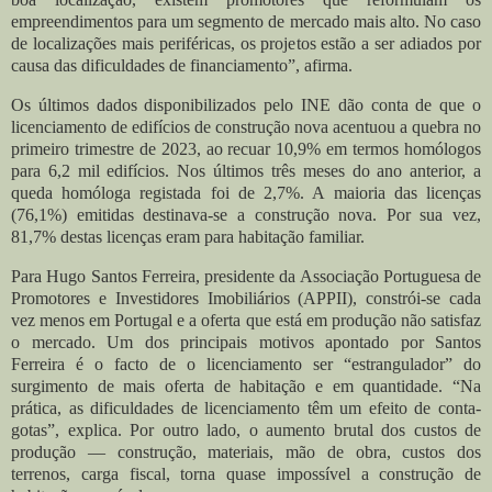
empreendimentos para um segmento de mercado mais alto. No caso
de localizações mais periféricas, os projetos estão a ser adiados por
causa das dificuldades de financiamento”, afirma.
Os últimos dados disponibilizados pelo INE dão conta de que o
licenciamento de edifícios de construção nova acentuou a quebra no
primeiro trimestre de 2023, ao recuar 10,9% em termos homólogos
para 6,2 mil edifícios. Nos últimos três meses do ano anterior, a
queda homóloga registada foi de 2,7%. A maioria das licenças
(76,1%) emitidas destinava-se a construção nova. Por sua vez,
81,7% destas licenças eram para habitação familiar.
Para Hugo Santos Ferreira, presidente da Associação Portuguesa de
Promotores e Investidores Imobiliários (APPII), constrói-se cada
vez menos em Portugal e a oferta que está em produção não satisfaz
o mercado. Um dos principais motivos apontado por Santos
Ferreira é o facto de o licenciamento ser “estrangulador” do
surgimento de mais oferta de habitação e em quantidade. “Na
prática, as dificuldades de licenciamento têm um efeito de conta-
gotas”, explica. Por outro lado, o aumento brutal dos custos de
produção — construção, materiais, mão de obra, custos dos
terrenos, carga fiscal, torna quase impossível a construção de