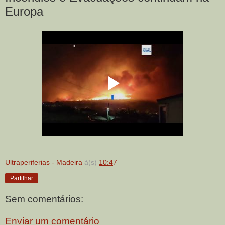
Europa
Ultraperiferias - Madeira
à(s)
10:47
Partilhar
Sem comentários:
Enviar um comentário