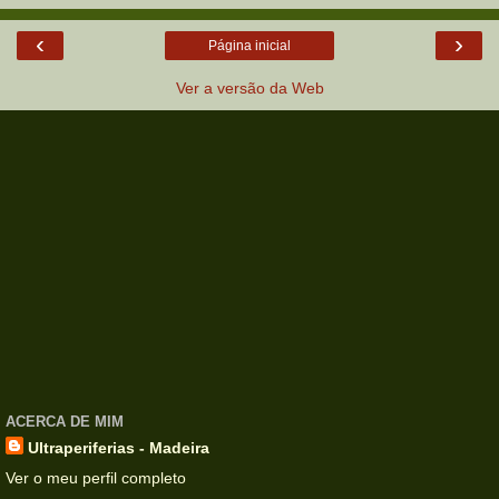
‹
›
Página inicial
Ver a versão da Web
ACERCA DE MIM
Ultraperiferias - Madeira
Ver o meu perfil completo