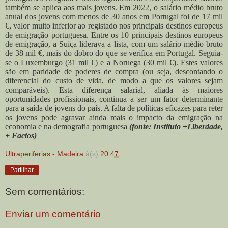
também se aplica aos mais jovens. Em 2022, o salário médio bruto
anual dos jovens com menos de 30 anos em Portugal foi de 17 mil
€, valor muito inferior ao registado nos principais destinos europeus
de emigrac
a
o portuguesa.
Entre os 10 principais destinos europeus
de emigrac
a
o, a Suíc
a liderava a lista, com um salário médio bruto
de 38 mil €, mais do dobro do que se verifica em Portugal. Seguia-
se o Luxemburgo (31 mil €) e a Noruega (30 mil €). Estes valores
sa
o em paridade de poderes de compra (ou seja, descontando o
diferencial do custo de vida, de modo a que os valores sejam
comparáveis). Esta diferenc
a salarial, aliada às maiores
oportunidades profissionais, continua a ser um fator determinante
para a saída de jovens do país. A falta de políticas eficazes para reter
os jovens pode agravar ainda mais o impacto da emigrac
a
o na
economia e na demografia portuguesa
(fonte: Instituto +Liberdade,
+ Factos)
Ultraperiferias - Madeira
à(s)
20:47
Partilhar
Sem comentários:
Enviar um comentário