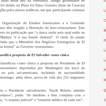
de julho desse ano na Venezuela.
Antigo governador de
E
foi detido na Plaza los Palos Grandes (leste de Caracas)
lia pelos presos políticos, em que participaram centenas
L
C
a Organização de Estados Americanos e a Comissão
nos têm exigido a libertação do luso-venezuelano.
Esta
B
veu na publicação que “a única razão pela qual estão na
 Maduro "e à sua fraude eleitoral”.
O chefe de estado
D
rindo que o Ministério dos Negócios Estrangeiros de El
cia formal” ao Governo venezuelano.
L
assifica proposta de El Salvador como cínica
L
classificou como cínica a proposta do Presidente de El
enezuelanos deportados por Washington em troca da
P
" no país sul-americano, incluindo de nacionalidade
 domingo, além disso, prova de vida dos 252 migrantes
R
Q
 o Presidente salvadorenho, Nayib Bukele, admitiu
uelanos”, pediu “de imediato a lista completa com a
as, “o estatuto judicial” e “relatório médico de cada um”.
T