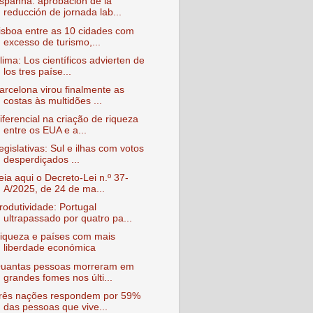
spanha: aprobación de la
reducción de jornada lab...
isboa entre as 10 cidades com
excesso de turismo,...
lima: Los científicos advierten de
los tres paíse...
arcelona virou finalmente as
costas às multidões ...
iferencial na criação de riqueza
entre os EUA e a...
egislativas: Sul e ilhas com votos
desperdiçados ...
eia aqui o Decreto-Lei n.º 37-
A/2025, de 24 de ma...
rodutividade: Portugal
ultrapassado por quatro pa...
iqueza e países com mais
liberdade económica
uantas pessoas morreram em
grandes fomes nos últi...
rês nações respondem por 59%
das pessoas que vive...