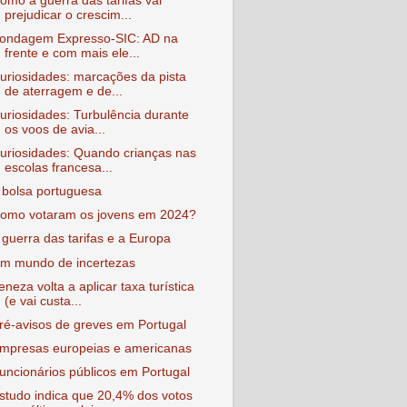
omo a guerra das tarifas vai
prejudicar o crescim...
ondagem Expresso-SIC: AD na
frente e com mais ele...
uriosidades: marcações da pista
de aterragem e de...
uriosidades: Turbulência durante
os voos de avia...
uriosidades: Quando crianças nas
escolas francesa...
 bolsa portuguesa
omo votaram os jovens em 2024?
 guerra das tarifas e a Europa
m mundo de incertezas
eneza volta a aplicar taxa turística
(e vai custa...
ré-avisos de greves em Portugal
mpresas europeias e americanas
uncionários públicos em Portugal
studo indica que 20,4% dos votos