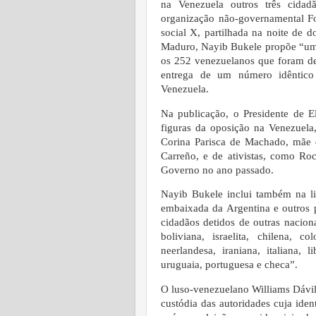
na Venezuela outros três cidad
organização não-governamental F
social X, partilhada na noite de 
Maduro, Nayib Bukele propõe “um 
os 252 venezuelanos que foram dep
entrega de um número idêntico 
Venezuela.
Na publicação, o Presidente de E
figuras da oposição na Venezuel
Corina Parisca de Machado, mãe 
Carreño, e de ativistas, como Roc
Governo no ano passado.
Nayib Bukele inclui também na lis
embaixada da Argentina e outros 
cidadãos detidos de outras nacion
boliviana, israelita, chilena, c
neerlandesa, iraniana, italiana, 
uruguaia, portuguesa e checa”.
O luso-venezuelano Williams Dávil
custódia das autoridades cuja ide