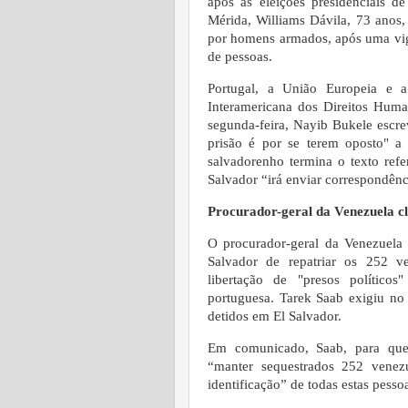
após as eleições presidenciais 
Mérida, Williams Dávila, 73 anos, 
por homens armados, após uma vigí
de pessoas.
Portugal, a União Europeia e 
Interamericana dos Direitos Huma
segunda-feira, Nayib Bukele escre
prisão é por se terem oposto" a
salvadorenho termina o texto refe
Salvador “irá enviar correspondên
Procurador-geral da Venezuela cl
O procurador-geral da Venezuela 
Salvador de repatriar os 252 v
libertação de "presos políticos
portuguesa. Tarek Saab exigiu no
detidos em El Salvador.
Em comunicado, Saab, para quem
“manter sequestrados 252 venez
identificação” de todas estas pesso