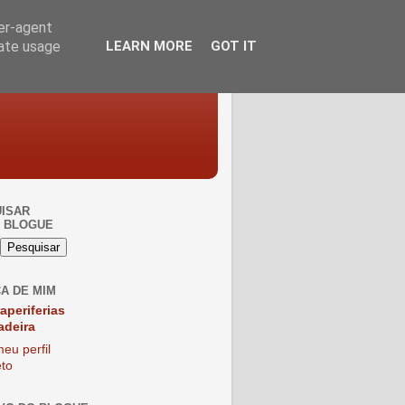
ser-agent
rate usage
LEARN MORE
GOT IT
ISAR
 BLOGUE
A DE MIM
raperiferias
adeira
eu perfil
to