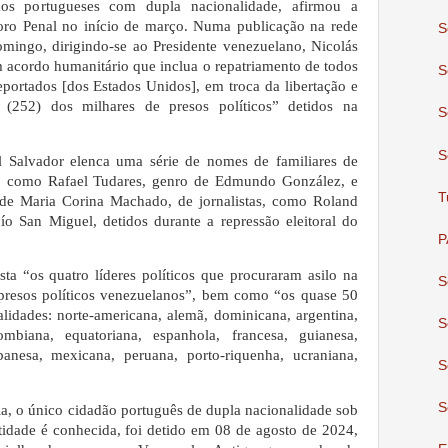
ãos portugueses com dupla nacionalidade, afirmou a
oro Penal no início de março.
Numa publicação na rede
S
domingo, dirigindo-se ao Presidente venezuelano, Nicolás
acordo humanitário que inclua o repatriamento de todos
S
ortados [dos Estados Unidos], em troca da libertação e
(252) dos milhares de presos políticos” detidos na
S
S
l Salvador elenca uma série de nomes de familiares de
a, como Rafael Tudares, genro de Edmundo González, e
T
de Maria Corina Machado, de jornalistas, como Roland
ío San Miguel, detidos durante a repressão eleitoral do
P
ta “os quatro líderes políticos que procuraram asilo na
S
presos políticos venezuelanos”, bem como “os quase 50
alidades: norte-americana, alemã, dominicana, argentina,
S
olombiana, equatoriana, espanhola, francesa, guianesa,
libanesa, mexicana, peruana, porto-riquenha, ucraniana,
S
S
a, o único cidadão português de dupla nacionalidade sob
ntidade é conhecida, foi detido em 08 de agosto de 2024,