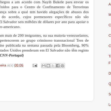
hegou a um acordo com Nayib Bukele para enviar os
A
Unidos para o Centro de Confinamento de Terroristas
rança sobre a qual tem havido alegações de abusos dos
M
 do acordo, cujos pormenores específicos não são
l Salvador seis milhões de dólares por ano para apoiar o
C
tro-americano.
ram mais de 200 imigrantes, na sua maioria venezuelanos,
C
 pertencerem ao grupo criminoso transnacional Tren de
ise publicada na semana passada pela Bloomberg, 90%
C
tados Unidos prenderam em El Salvador não têm registo
(CNN-Portugal)
T
F
deira
à(s)
00:06
D
Q
S
L