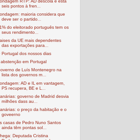
ondagem RTP: AD descola e está
seis pontos à fren...
ondagem: maioria considera que
deve ser o partido...
1% do eleitorado português tem os
seus rendimento...
aises da UE mais dependentes
das exportações para...
 Portugal dos nossos dias
 abstenção em Portugal
overno de Luís Montenegro na
lista dos governos m...
ondagem: AD e IL em vantagem,
PS recupera, BE e L...
anárias: governo de Madrid desvia
milhões dass au...
anárias: o preço da habitação e o
goveerno
s casas de Pedro Nuno Santos
ainda têm pontas sol...
hega: Deputada Cristina