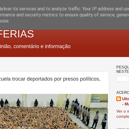
liver its services and to analyze traffic. Your IP address and u
rmance and security metrics to ensure quality of service, gene
buse.
FERIAS
nião, comentário e informação
PESQU
NESTE
ela trocar deportados por presos políticos,
ACERC
Ult
- M
Ver o m
comple