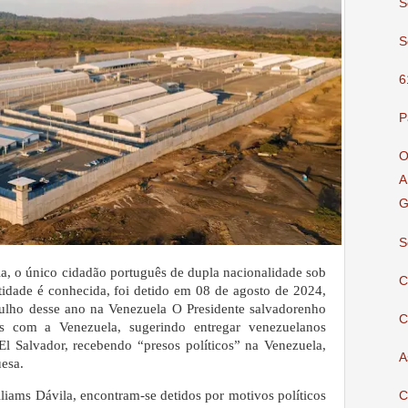
S
S
6
P
O
A
G
S
a, o único cidadão português de dupla nacionalidade sob
C
ntidade é conhecida, foi detido em 08 de agosto de 2024,
 julho desse ano na Venezuela
O Presidente salvadorenho
C
os com a Venezuela, sugerindo entregar venezuelanos
l Salvador, recebendo “presos políticos” na Venezuela,
A
uesa.
liams Dávila, encontram-se detidos por motivos políticos
C