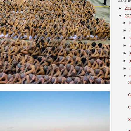
ARQUI
►
20
▼
20
►
►
►
►
►
►
►
▼
S
G
C
S