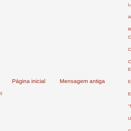
L
A
R
C
C
C
E
Página inicial
Mensagem antiga
E
m)
E
"
U