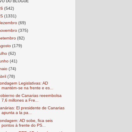
VO DO BLOGUE
26
(542)
25
(1331)
dezembro
(69)
novembro
(375)
setembro
(82)
agosto
(179)
julho
(62)
junho
(41)
maio
(74)
abril
(78)
ondagem Legislativas: AD
mantém-se na frente e es...
obierno de Canarias reeembolsa
7,6 millones a Fre...
anárias: El presidente de Canarias
apunta a la pa...
ondagem: AD sobe, fica seis
pontos à frente do PS...