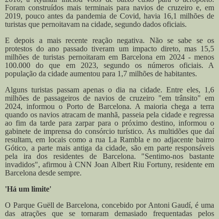
Foram construídos mais terminais para navios de cruzeiro e, em
2019, pouco antes da pandemia de Covid, havia 16,1 milhões de
turistas que pernoitavam na cidade, segundo dados oficiais.
E depois a mais recente reação negativa. Não se sabe se os
protestos do ano passado tiveram um impacto direto, mas 15,5
milhões de turistas pernoitaram em Barcelona em 2024 - menos
100.000 do que em 2023, segundo os números oficiais. A
população da cidade aumentou para 1,7 milhões de habitantes.
Alguns turistas passam apenas o dia na cidade. Entre eles, 1,6
milhões de passageiros de navios de cruzeiro "em trânsito" em
2024, informou o Porto de Barcelona. A maioria chega a terra
quando os navios atracam de manhã, passeia pela cidade e regressa
ao fim da tarde para zarpar para o próximo destino, informou o
gabinete de imprensa do consórcio turístico.
As multidões que daí
resultam, em locais como a rua La Rambla e no adjacente bairro
Gótico, a parte mais antiga da cidade, são em parte responsáveis
pela ira dos residentes de Barcelona.
"Sentimo-nos bastante
invadidos", afirmou à CNN Joan Albert Riu Fortuny, residente em
Barcelona desde sempre.
'Há um limite'
O Parque Guëll de Barcelona, concebido por Antoni Gaudí, é uma
das atrações que se tornaram demasiado frequentadas pelos