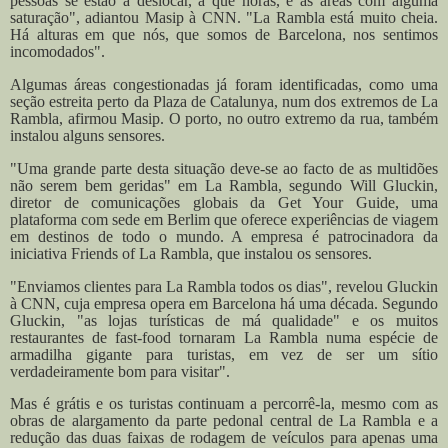
pessoas se estão a deslocar, a que horas, e as áreas com alguma
saturação", adiantou Masip à CNN. "La Rambla está muito cheia.
Há alturas em que nós, que somos de Barcelona, nos sentimos
incomodados".
Algumas áreas congestionadas já foram identificadas, como uma
seção estreita perto da Plaza de Catalunya, num dos extremos de La
Rambla, afirmou Masip. O porto, no outro extremo da rua, também
instalou alguns sensores.
"Uma grande parte desta situação deve-se ao facto de as multidões
não serem bem geridas" em La Rambla, segundo Will Gluckin,
diretor de comunicações globais da Get Your Guide, uma
plataforma com sede em Berlim que oferece experiências de viagem
em destinos de todo o mundo. A empresa é patrocinadora da
iniciativa Friends of La Rambla, que instalou os sensores.
"Enviamos clientes para La Rambla todos os dias", revelou Gluckin
à CNN, cuja empresa opera em Barcelona há uma década. Segundo
Gluckin, "as lojas turísticas de má qualidade" e os muitos
restaurantes de fast-food tornaram La Rambla numa espécie de
armadilha gigante para turistas, em vez de ser um sítio
verdadeiramente bom para visitar".
Mas é grátis e os turistas continuam a percorrê-la, mesmo com as
obras de alargamento da parte pedonal central de La Rambla e a
redução das duas faixas de rodagem de veículos para apenas uma