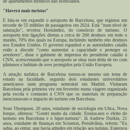
de apartamentos turísticos não licenciados.
"Haverá mais turistas"
E fala-se em expandir o aeroporto de Barcelona, que registou um
recorde de 55 milhões de passageiros em 2024. Está "num nível de
saturação", revelou Hernández, do consórcio de turismo. O
aeroporto tem ligações diretas a cerca de 200 destinos em todo o
mundo, 70% dos quais na Europa, incluindo também oito destinos
nos Estados Unidos.
O governo espanhol e as autoridades catalãs
estão a discutir "como aumentar a capacidade e proteger os
arredores", disse o gabinete de imprensa do presidente catalão à
CNN, acrescentando que o aeroporto se situa num delta de rio com
pântanos e habitats de aves protegidos pela União Europeia.
A atração turística de Barcelona tornou-se mesmo um tema de
estudo na faculdade, segundo dois estudantes universitários
americanos num programa semestral em Madrid. Visitaram
Barcelona pela primeira vez em fevereiro numa viagem organizada
pela escola e contaram à CNN que os materiais de preparação
mencionavam o impacto do turismo em Barcelona.
Sean Thompson, 20 anos, estudante de sociologia em Utica, Nova
Iorque, afirmou: "Gostei muito da cidade. Ensina-nos o efeito do
turismo em Barcelona e o hiper-turismo".
Já Andrew Durkin, 21
anos, estudante de finanças em Scranton, Pensilvânia, referiu: "Eu
sabia, ao entrar, que havia atitudes em relação aos turistas. Esperava