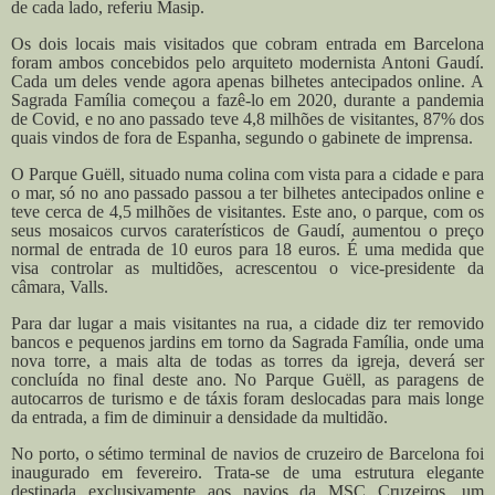
de cada lado, referiu Masip.
Os dois locais mais visitados que cobram entrada em Barcelona
foram ambos concebidos pelo arquiteto modernista Antoni Gaudí.
Cada um deles vende agora apenas bilhetes antecipados online. A
Sagrada Família começou a fazê-lo em 2020, durante a pandemia
de Covid, e no ano passado teve 4,8 milhões de visitantes, 87% dos
quais vindos de fora de Espanha, segundo o gabinete de imprensa.
O Parque Guëll, situado numa colina com vista para a cidade e para
o mar, só no ano passado passou a ter bilhetes antecipados online e
teve cerca de 4,5 milhões de visitantes. Este ano, o parque, com os
seus mosaicos curvos caraterísticos de Gaudí, aumentou o preço
normal de entrada de 10 euros para 18 euros. É uma medida que
visa controlar as multidões, acrescentou o vice-presidente da
câmara, Valls.
Para dar lugar a mais visitantes na rua, a cidade diz ter removido
bancos e pequenos jardins em torno da Sagrada Família, onde uma
nova torre, a mais alta de todas as torres da igreja, deverá ser
concluída no final deste ano. No Parque Guëll, as paragens de
autocarros de turismo e de táxis foram deslocadas para mais longe
da entrada, a fim de diminuir a densidade da multidão.
No porto, o sétimo terminal de navios de cruzeiro de Barcelona foi
inaugurado em fevereiro. Trata-se de uma estrutura elegante
destinada exclusivamente aos navios da MSC Cruzeiros, um