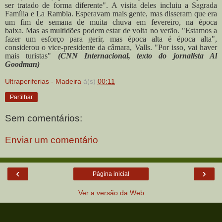
ser tratado de forma diferente".
A visita deles incluiu a Sagrada
Família e La Rambla. Esperavam mais gente, mas disseram que era
um fim de semana de muita chuva em fevereiro, na época
baixa.
Mas as multidões podem estar de volta no verão.
"Estamos a
fazer um esforço para gerir, mas época alta é época alta",
considerou o vice-presidente da câmara, Valls. "Por isso, vai haver
mais turistas"
(CNN Internacional, texto do jornalista Al
Goodman)
Ultraperiferias - Madeira
à(s)
00:11
Partilhar
Sem comentários:
Enviar um comentário
‹
›
Página inicial
Ver a versão da Web