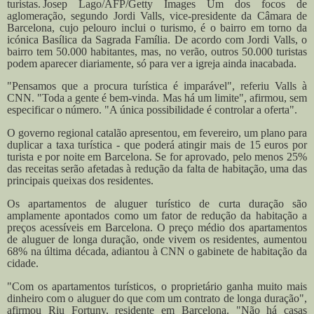
turistas.
Josep Lago/AFP/Getty Images
Um dos focos de
aglomeração, segundo Jordi Valls, vice-presidente da Câmara de
Barcelona, cujo pelouro inclui o turismo, é o bairro em torno da
icónica Basílica da Sagrada Família. De acordo com Jordi Valls, o
bairro tem 50.000 habitantes, mas, no verão, outros 50.000 turistas
podem aparecer diariamente, só para ver a igreja ainda inacabada.
"Pensamos que a procura turística é imparável", referiu Valls à
CNN. "Toda a gente é bem-vinda. Mas há um limite", afirmou, sem
especificar o número. "A única possibilidade é controlar a oferta".
O governo regional catalão apresentou, em fevereiro, um plano para
duplicar a taxa turística - que poderá atingir mais de 15 euros por
turista e por noite em Barcelona. Se for aprovado, pelo menos 25%
das receitas serão afetadas à redução da falta de habitação, uma das
principais queixas dos residentes.
Os apartamentos de aluguer turístico de curta duração são
amplamente apontados como um fator de redução da habitação a
preços acessíveis em Barcelona. O preço médio dos apartamentos
de aluguer de longa duração, onde vivem os residentes, aumentou
68% na última década, adiantou à CNN o gabinete de habitação da
cidade.
"Com os apartamentos turísticos, o proprietário ganha muito mais
dinheiro com o aluguer do que com um contrato de longa duração",
afirmou Riu Fortuny, residente em Barcelona. "Não há casas