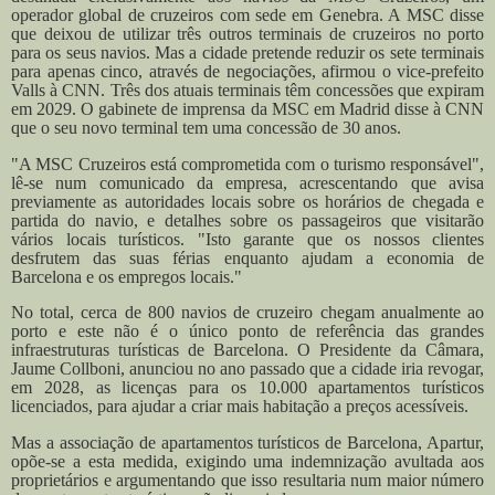
operador global de cruzeiros com sede em Genebra. A MSC disse
que deixou de utilizar três outros terminais de cruzeiros no porto
para os seus navios.
Mas a cidade pretende reduzir os sete terminais
para apenas cinco, através de negociações, afirmou o vice-prefeito
Valls à CNN. Três dos atuais terminais têm concessões que expiram
em 2029.
O gabinete de imprensa da MSC em Madrid disse à CNN
que o seu novo terminal tem uma concessão de 30 anos.
"A MSC Cruzeiros está comprometida com o turismo responsável",
lê-se num comunicado da empresa, acrescentando que avisa
previamente as autoridades locais sobre os horários de chegada e
partida do navio, e detalhes sobre os passageiros que visitarão
vários locais turísticos. "Isto garante que os nossos clientes
desfrutem das suas férias enquanto ajudam a economia de
Barcelona e os empregos locais."
No total, cerca de 800 navios de cruzeiro chegam anualmente ao
porto e este não é o único ponto de referência das grandes
infraestruturas turísticas de Barcelona. O Presidente da Câmara,
Jaume Collboni, anunciou no ano passado que a cidade iria revogar,
em 2028, as licenças para os 10.000 apartamentos turísticos
licenciados, para ajudar a criar mais habitação a preços acessíveis.
Mas a associação de apartamentos turísticos de Barcelona, Apartur,
opõe-se a esta medida, exigindo uma indemnização avultada aos
proprietários e argumentando que isso resultaria num maior número