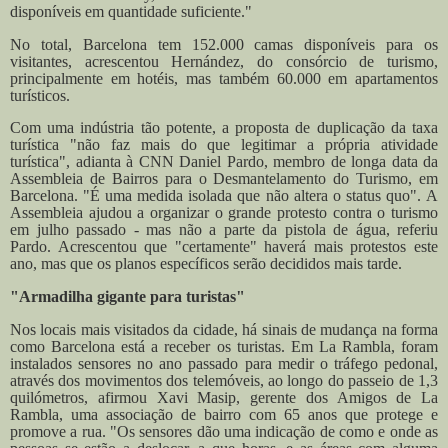
disponíveis em quantidade suficiente."
No total, Barcelona tem 152.000 camas disponíveis para os
visitantes, acrescentou Hernández, do consórcio de turismo,
principalmente em hotéis, mas também 60.000 em apartamentos
turísticos.
Com uma indústria tão potente, a proposta de duplicação da taxa
turística "não faz mais do que legitimar a própria atividade
turística", adianta à CNN Daniel Pardo, membro de longa data da
Assembleia de Bairros para o Desmantelamento do Turismo, em
Barcelona. "É uma medida isolada que não altera o status quo".
A
Assembleia ajudou a organizar o grande protesto contra o turismo
em julho passado - mas não a parte da pistola de água, referiu
Pardo. Acrescentou que "certamente" haverá mais protestos este
ano, mas que os planos específicos serão decididos mais tarde.
"Armadilha gigante para turistas"
Nos locais mais visitados da cidade, há sinais de mudança na forma
como Barcelona está a receber os turistas.
Em La Rambla, foram
instalados sensores no ano passado para medir o tráfego pedonal,
através dos movimentos dos telemóveis, ao longo do passeio de 1,3
quilómetros, afirmou Xavi Masip, gerente dos Amigos de La
Rambla, uma associação de bairro com 65 anos que protege e
promove a rua.
"Os sensores dão uma indicação de como e onde as