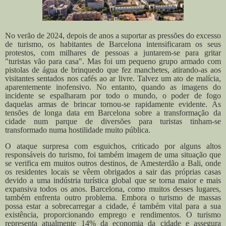
No verão de 2024, depois de anos a suportar as pressões do excesso
de turismo, os habitantes de Barcelona intensificaram os seus
protestos, com milhares de pessoas a juntarem-se para gritar
"turistas vão para casa". Mas foi um pequeno grupo armado com
pistolas de água de brinquedo que fez manchetes, atirando-as aos
visitantes sentados nos cafés ao ar livre.
Talvez um ato de malícia,
aparentemente inofensivo. No entanto, quando as imagens do
incidente se espalharam por todo o mundo, o poder de fogo
daquelas armas de brincar tornou-se rapidamente evidente. As
tensões de longa data em Barcelona sobre a transformação da
cidade num parque de diversões para turistas tinham-se
transformado numa hostilidade muito pública.
O ataque surpresa com esguichos, criticado por alguns altos
responsáveis do turismo, foi também imagem de uma situação que
se verifica em muitos outros destinos, de Amesterdão a Bali, onde
os residentes locais se vêem obrigados a sair das próprias casas
devido a uma indústria turística global que se torna maior e mais
expansiva todos os anos.
Barcelona, como muitos desses lugares,
também enfrenta outro problema. Embora o turismo de massas
possa estar a sobrecarregar a cidade, é também vital para a sua
existência, proporcionando emprego e rendimentos. O turismo
representa atualmente 14% da economia da cidade e assegura