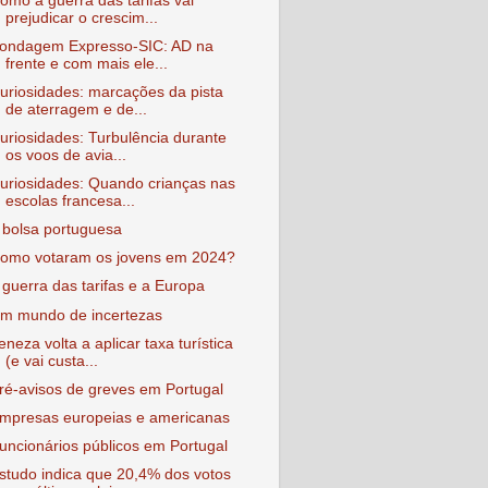
omo a guerra das tarifas vai
prejudicar o crescim...
ondagem Expresso-SIC: AD na
frente e com mais ele...
uriosidades: marcações da pista
de aterragem e de...
uriosidades: Turbulência durante
os voos de avia...
uriosidades: Quando crianças nas
escolas francesa...
 bolsa portuguesa
omo votaram os jovens em 2024?
 guerra das tarifas e a Europa
m mundo de incertezas
eneza volta a aplicar taxa turística
(e vai custa...
ré-avisos de greves em Portugal
mpresas europeias e americanas
uncionários públicos em Portugal
studo indica que 20,4% dos votos