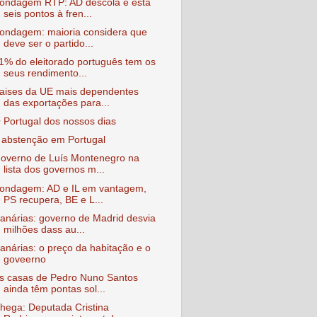
ondagem RTP: AD descola e está
seis pontos à fren...
ondagem: maioria considera que
deve ser o partido...
1% do eleitorado português tem os
seus rendimento...
aises da UE mais dependentes
das exportações para...
 Portugal dos nossos dias
 abstenção em Portugal
overno de Luís Montenegro na
lista dos governos m...
ondagem: AD e IL em vantagem,
PS recupera, BE e L...
anárias: governo de Madrid desvia
milhões dass au...
anárias: o preço da habitação e o
goveerno
s casas de Pedro Nuno Santos
ainda têm pontas sol...
hega: Deputada Cristina