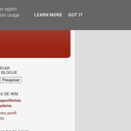
ser-agent
rate usage
LEARN MORE
GOT IT
ISAR
 BLOGUE
A DE MIM
raperiferias
adeira
eu perfil
to