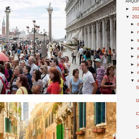
ARQUI
►
20
▼
20
►
►
►
►
►
►
►
▼
S
G
C
S