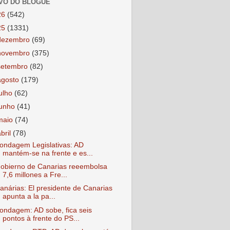
VO DO BLOGUE
26
(542)
25
(1331)
dezembro
(69)
novembro
(375)
setembro
(82)
agosto
(179)
julho
(62)
junho
(41)
maio
(74)
abril
(78)
ondagem Legislativas: AD
mantém-se na frente e es...
obierno de Canarias reeembolsa
7,6 millones a Fre...
anárias: El presidente de Canarias
apunta a la pa...
ondagem: AD sobe, fica seis
pontos à frente do PS...