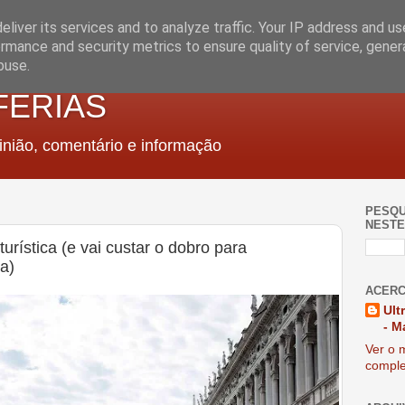
liver its services and to analyze traffic. Your IP address and u
rmance and security metrics to ensure quality of service, gene
buse.
FERIAS
nião, comentário e informação
PESQU
NESTE
turística (e vai custar o dobro para
a)
ACERC
Ult
- M
Ver o m
comple