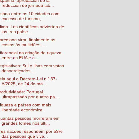
spanha: aprobación de la
reducción de jornada lab...
isboa entre as 10 cidades com
excesso de turismo,...
lima: Los científicos advierten de
los tres paíse...
arcelona virou finalmente as
costas às multidões ...
iferencial na criação de riqueza
entre os EUA e a...
egislativas: Sul e ilhas com votos
desperdiçados ...
eia aqui o Decreto-Lei n.º 37-
A/2025, de 24 de ma...
rodutividade: Portugal
ultrapassado por quatro pa...
iqueza e países com mais
liberdade económica
uantas pessoas morreram em
grandes fomes nos últi...
rês nações respondem por 59%
das pessoas que vive...