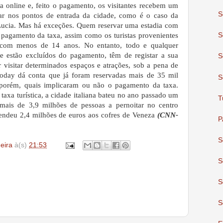
da online e, feito o pagamento, os visitantes recebem um
S
ar nos pontos de entrada da cidade, como é o caso da
 Lucia. Mas há exceções. Quem reservar uma estadia com
 pagamento da taxa, assim como os turistas provenientes
S
 com menos de 14 anos. No entanto, todo e qualquer
e estão excluídos do pagamento, têm de registar a sua
S
 visitar determinados espaços e atrações, sob a pena de
Today dá conta que já foram reservadas mais de 35 mil
S
, porém, quais implicaram ou não o pagamento da taxa.
axa turística, a cidade italiana bateu no ano passado um
T
 mais de 3,9 milhões de pessoas a pernoitar no centro
rendeu 2,4 milhões de euros aos cofres de Veneza
(CNN-
P
S
deira
à(s)
21:53
S
S
S