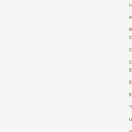
L
A
R
C
C
C
E
E
E
"
U