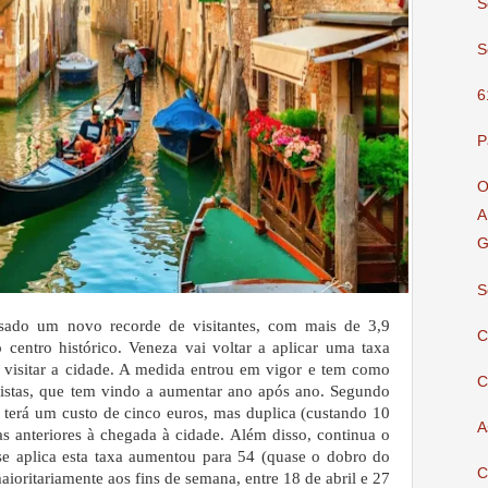
S
S
6
P
O
A
G
S
ssado um novo recorde de visitantes, com mais de 3,9
C
 centro histórico. Veneza vai voltar a aplicar uma taxa
m visitar a cidade. A medida entrou em vigor e tem como
C
ristas, que tem vindo a aumentar ano após ano.
Segundo
a terá um custo de cinco euros, mas duplica (custando 10
A
ias anteriores à chegada à cidade. Além disso, continua o
se aplica esta taxa aumentou para 54 (quase o dobro do
C
ioritariamente aos fins de semana, entre 18 de abril e 27