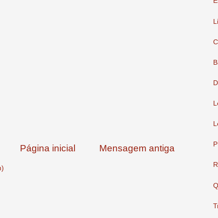
E
L
C
B
D
L
L
P
Página inicial
Mensagem antiga
R
m)
Q
T