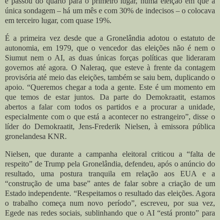
e passou do quarto para o primeiro lugar, numa eleição em que a
única sondagem – há um mês e com 30% de indecisos – o colocava
em terceiro lugar, com quase 19%.
É a primeira vez desde que a Gronelândia adotou o estatuto de
autonomia, em 1979, que o vencedor das eleições não é nem o
Siumut nem o AI, as duas únicas forças políticas que lideraram
governos até agora.
O Naleraq, que esteve à frente da contagem
provisória até meio das eleições, também se saiu bem, duplicando o
apoio.
“Queremos chegar a toda a gente. Este é um momento em
que temos de estar juntos. Da parte do Demokraatit, estamos
abertos a falar com todos os partidos e a procurar a unidade,
especialmente com o que está a acontecer no estrangeiro”, disse o
líder do Demokraatit, Jens-Frederik Nielsen, à emissora pública
gronelandesa KNR.
Nielsen, que durante a campanha eleitoral criticou a “falta de
respeito” de Trump pela Gronelândia, defendeu, após o anúncio do
resultado, uma postura tranquila em relação aos EUA e a
“construção de uma base” antes de falar sobre a criação de um
Estado independente. “Respeitamos o resultado das eleições. Agora
o trabalho começa num novo período”, escreveu, por sua vez,
Egede nas redes sociais, sublinhando que o AI “está pronto” para