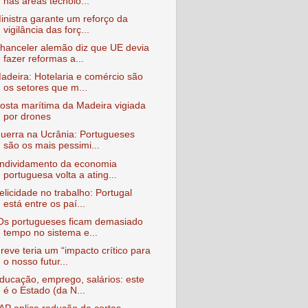
nas áreas tecnoló...
inistra garante um reforço da
vigilância das forç...
hanceler alemão diz que UE devia
fazer reformas a...
adeira: Hotelaria e comércio são
os setores que m...
osta marítima da Madeira vigiada
por drones
uerra na Ucrânia: Portugueses
são os mais pessimi...
ndividamento da economia
portuguesa volta a ating...
elicidade no trabalho: Portugal
está entre os paí...
Os portugueses ficam demasiado
tempo no sistema e...
reve teria um “impacto crítico para
o nosso futur...
ducação, emprego, salários: este
é o Estado (da N...