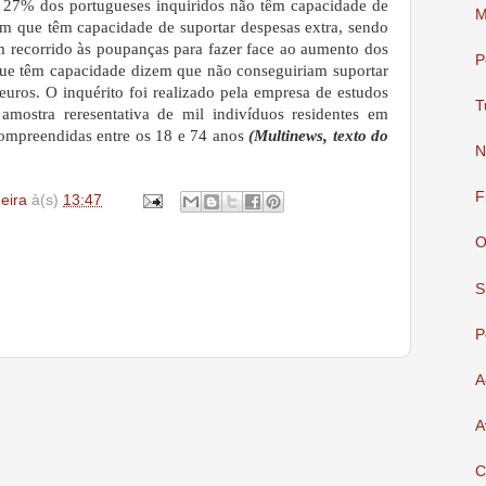
, 27% dos portugueses inquiridos não têm capacidade de
M
m que têm capacidade de suportar despesas extra, sendo
 recorrido às poupanças para fazer face ao aumento dos
P
que têm capacidade dizem que não conseguiriam suportar
euros. O inquérito foi realizado pela empresa de estudos
T
mostra reresentativa de mil indivíduos residentes em
compreendidas entre os 18 e 74 anos
(Multinews, texto do
N
F
deira
à(s)
13:47
O
S
P
A
A
C