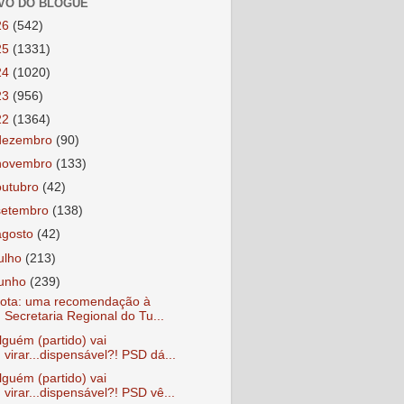
VO DO BLOGUE
26
(542)
25
(1331)
24
(1020)
23
(956)
22
(1364)
dezembro
(90)
novembro
(133)
outubro
(42)
setembro
(138)
agosto
(42)
julho
(213)
junho
(239)
ota: uma recomendação à
Secretaria Regional do Tu...
lguém (partido) vai
virar...dispensável?! PSD dá...
lguém (partido) vai
virar...dispensável?! PSD vê...