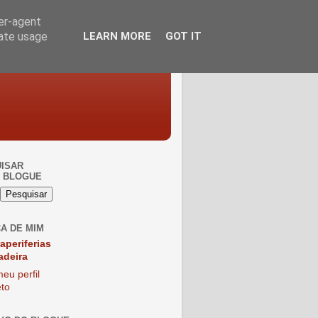
ser-agent
rate usage
LEARN MORE
GOT IT
ISAR
 BLOGUE
A DE MIM
raperiferias
adeira
eu perfil
to