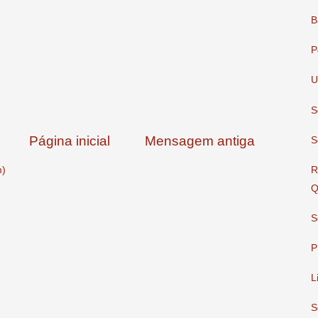
B
P
U
S
Página inicial
Mensagem antiga
S
R
m)
Q
S
P
L
S