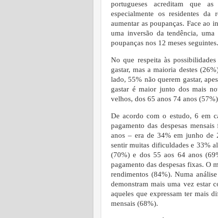
portugueses acreditam que as
especialmente os residentes da
aumentar as poupanças. Face ao in
uma inversão da tendência, uma
poupanças nos 12 meses seguintes
No que respeita às possibilidad
gastar, mas a maioria destes (26%)
lado, 55% não querem gastar, apes
gastar é maior junto dos mais n
velhos, dos 65 anos 74 anos (57%)
De acordo com o estudo, 6 em ca
pagamento das despesas mensais f
anos – era de 34% em junho de 
sentir muitas dificuldades e 33% a
(70%) e dos 55 aos 64 anos (69%
pagamento das despesas fixas. O 
rendimentos (84%). Numa análise 
demonstram mais uma vez estar co
aqueles que expressam ter mais d
mensais (68%).