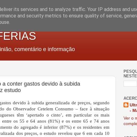
liver its services and to analyze traffic. Your IP address and u
rmance and security metrics to ensure quality of service, gene
buse.
FERIAS
nião, comentário e informação
PESQU
NESTE
a conter gastos devido à subida
iz estudo
ACERC
gastos devido à subida generalizada de preços, segundo
Ult
tudo do Observador Cetelem Consumo – face à situação
- M
gueses têm ‘apertado o cinto’, em particular os mais
Ver o m
 entre os 55 e 64 anos (81%) e os entre 65 e 74 anos
comple
imento do agregado é inferior (87%) e os residentes em
ralizada dos preços, o estudo revelou que 6 em cada 10