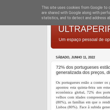
This site uses cookies from Google to de
are shared with Google along with perfo
statistics, and to detect and address a
ULTRAPERI
Um espaço pessoal de opi
SÁBADO, JUNHO 11, 2022
72% dos portugueses estão 
generalizada dos preços, d
Os portugueses estão a conter os 
apontou esta quinta-feira um es
económica global, 72% dos portu
velhos com idades compreendidas
(80%), as famílias em que o rend
Lisboa (80%). Face à subida gene