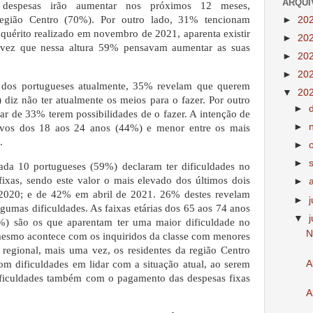
ARQUI
 despesas irão aumentar nos próximos 12 meses,
 região Centro (70%). Por outro lado, 31% tencionam
►
20
quérito realizado em novembro de 2021, aparenta existir
►
20
 vez que nessa altura 59% pensavam aumentar as suas
►
20
.
►
20
es dos portugueses atualmente, 35% revelam que querem
▼
20
 diz não ter atualmente os meios para o fazer. Por outro
►
ar de 33% terem possibilidades de o fazer. A intenção de
►
ovos dos 18 aos 24 anos (44%) e menor entre os mais
.
►
►
da 10 portugueses (59%) declaram ter dificuldades no
ixas, sendo este valor o mais elevado dos últimos dois
►
2020; e de 42% em abril de 2021. 26% destes revelam
►
lgumas dificuldades. As faixas etárias dos 65 aos 74 anos
▼
) são os que aparentam ter uma maior dificuldade no
N
mesmo acontece com os inquiridos da classe com menores
regional, mais uma vez, os residentes da região Centro
A
m dificuldades em lidar com a situação atual, ao serem
ificuldades também com o pagamento das despesas fixas
A