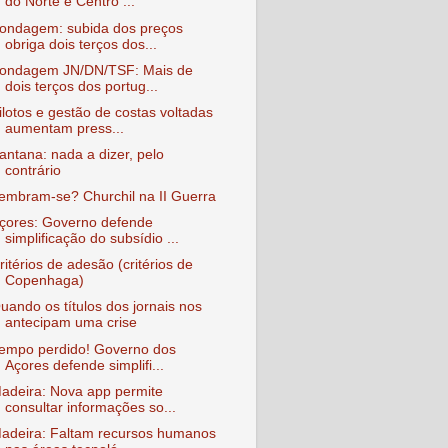
do Norte e Centro ...
ondagem: subida dos preços
obriga dois terços dos...
ondagem JN/DN/TSF: Mais de
dois terços dos portug...
ilotos e gestão de costas voltadas
aumentam press...
antana: nada a dizer, pelo
contrário
embram-se? Churchil na II Guerra
çores: Governo defende
simplificação do subsídio ...
ritérios de adesão (critérios de
Copenhaga)
uando os títulos dos jornais nos
antecipam uma crise
empo perdido! Governo dos
Açores defende simplifi...
adeira: Nova app permite
consultar informações so...
adeira: Faltam recursos humanos