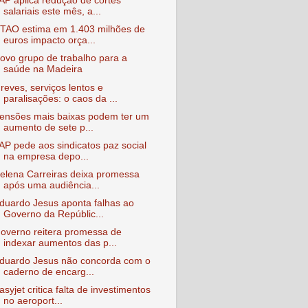
AP aplica redução de cortes
salariais este mês, a...
TAO estima em 1.403 milhões de
euros impacto orça...
ovo grupo de trabalho para a
saúde na Madeira
reves, serviços lentos e
paralisações: o caos da ...
ensões mais baixas podem ter um
aumento de sete p...
AP pede aos sindicatos paz social
na empresa depo...
elena Carreiras deixa promessa
após uma audiência...
duardo Jesus aponta falhas ao
Governo da Repúblic...
overno reitera promessa de
indexar aumentos das p...
duardo Jesus não concorda com o
caderno de encarg...
asyjet critica falta de investimentos
no aeroport...