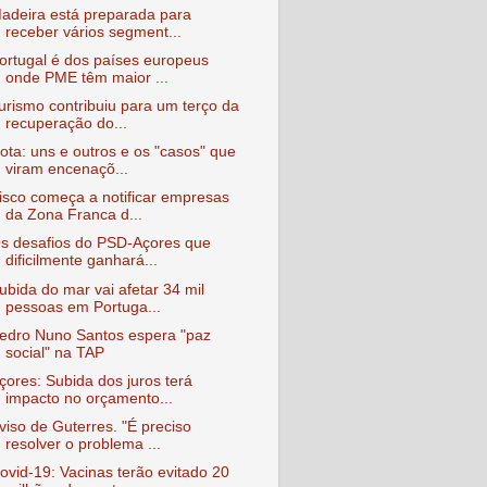
adeira está preparada para
receber vários segment...
ortugal é dos países europeus
onde PME têm maior ...
urismo contribuiu para um terço da
recuperação do...
ota: uns e outros e os "casos" que
viram encenaçõ...
isco começa a notificar empresas
da Zona Franca d...
s desafios do PSD-Açores que
dificilmente ganhará...
ubida do mar vai afetar 34 mil
pessoas em Portuga...
edro Nuno Santos espera "paz
social" na TAP
çores: Subida dos juros terá
impacto no orçamento...
viso de Guterres. "É preciso
resolver o problema ...
ovid-19: Vacinas terão evitado 20