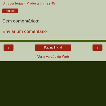
Ultraperiferias - Madeira
à(s)
22:45
Partilhar
Sem comentários:
Enviar um comentário
‹
›
Página inicial
Ver a versão da Web