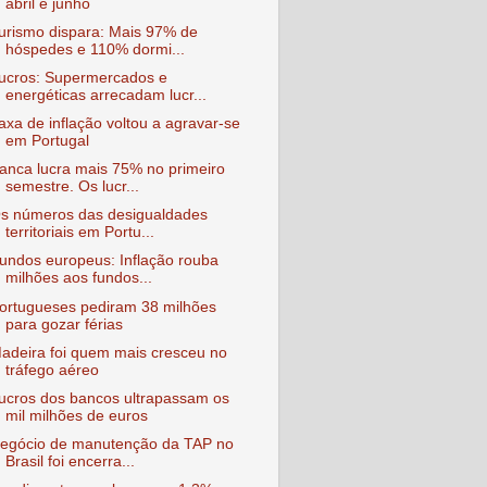
abril e junho
urismo dispara: Mais 97% de
hóspedes e 110% dormi...
ucros: Supermercados e
energéticas arrecadam lucr...
axa de inflação voltou a agravar-se
em Portugal
anca lucra mais 75% no primeiro
semestre. Os lucr...
s números das desigualdades
territoriais em Portu...
undos europeus: Inflação rouba
milhões aos fundos...
ortugueses pediram 38 milhões
para gozar férias
adeira foi quem mais cresceu no
tráfego aéreo
ucros dos bancos ultrapassam os
mil milhões de euros
egócio de manutenção da TAP no
Brasil foi encerra...