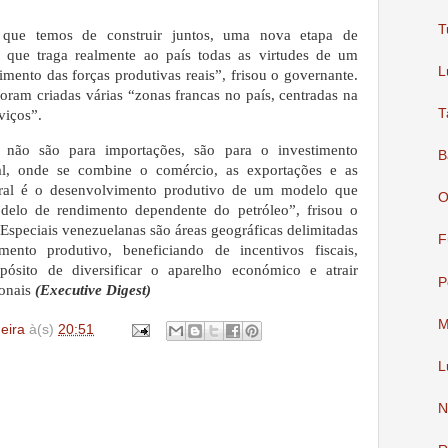
T
que temos de construir juntos, uma nova etapa de
, que traga realmente ao país todas as virtudes de um
L
mento das forças produtivas reais”, frisou o governante.
ram criadas várias “zonas francas no país, centradas na
T
viços”.
 não são para importações, são para o investimento
B
nal, onde se combine o comércio, as exportações e as
tral é o desenvolvimento produtivo de um modelo que
O
elo de rendimento dependente do petróleo”, frisou o
speciais venezuelanas são áreas geográficas delimitadas
F
ento produtivo, beneficiando de incentivos fiscais,
ósito de diversificar o aparelho económico e atrair
P
onais
(Executive Digest)
M
deira
à(s)
20:51
L
N