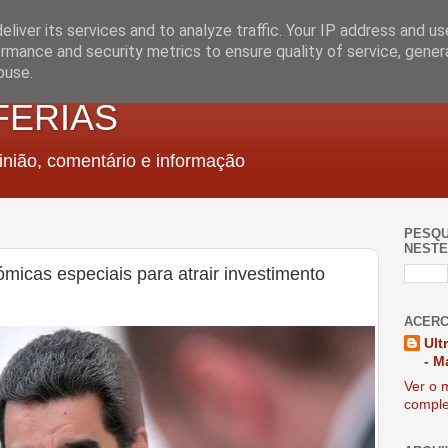
liver its services and to analyze traffic. Your IP address and u
rmance and security metrics to ensure quality of service, gene
buse.
FERIAS
nião, comentário e informação
PESQU
NESTE
micas especiais para atrair investimento
ACERC
Ult
- M
Ver o m
comple