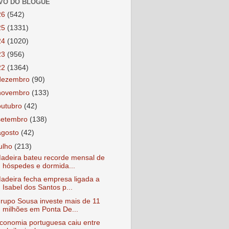
VO DO BLOGUE
26
(542)
25
(1331)
24
(1020)
23
(956)
22
(1364)
dezembro
(90)
novembro
(133)
outubro
(42)
setembro
(138)
agosto
(42)
julho
(213)
adeira bateu recorde mensal de
hóspedes e dormida...
adeira fecha empresa ligada a
Isabel dos Santos p...
rupo Sousa investe mais de 11
milhões em Ponta De...
conomia portuguesa caiu entre