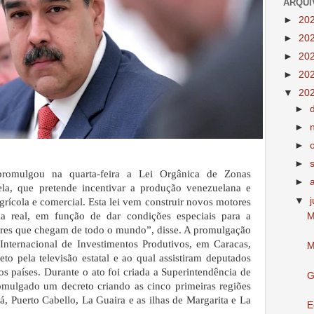
ARQUI
►
20
►
20
►
20
►
20
▼
20
►
►
►
►
promulgou na quarta-feira a Lei Orgânica de Zonas
►
la, que pretende incentivar a produção venezuelana e
▼
agrícola e comercial. Esta lei vem construir novos motores
a real, em função de dar condições especiais para a
M
ores que chegam de todo o mundo”, disse. A promulgação
Internacional de Investimentos Produtivos, em Caracas,
M
to pela televisão estatal e ao qual assistiram deputados
s países. Durante o ato foi criada a Superintendência de
G
mulgado um decreto criando as cinco primeiras regiões
á, Puerto Cabello, La Guaira e as ilhas de Margarita e La
E