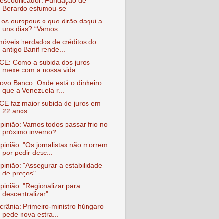
escodificador: Fundação de
Berardo esfumou-se
 os europeus o que dirão daqui a
uns dias? “Vamos...
móveis herdados de créditos do
antigo Banif rende...
CE: Como a subida dos juros
mexe com a nossa vida
ovo Banco: Onde está o dinheiro
que a Venezuela r...
CE faz maior subida de juros em
22 anos
pinião: Vamos todos passar frio no
próximo inverno?
pinião: "Os jornalistas não morrem
por pedir desc...
pinião: "Assegurar a estabilidade
de preços"
pinião: "Regionalizar para
descentralizar"
crânia: Primeiro-ministro húngaro
pede nova estra...