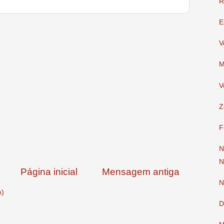
R
E
V
M
V
Z
F
N
N
Página inicial
Mensagem antiga
N
m)
D