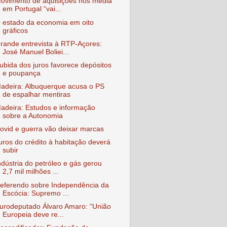
ovimento de aquisições nos media
em Portugal “vai...
 estado da economia em oito
gráficos
rande entrevista à RTP-Açores:
José Manuel Boliei...
ubida dos juros favorece depósitos
e poupança
adeira: Albuquerque acusa o PS
de espalhar mentiras
adeira: Estudos e informação
sobre a Autonomia
ovid e guerra vão deixar marcas
uros do crédito à habitação deverá
subir
ndústria do petróleo e gás gerou
2,7 mil milhões ...
eferendo sobre Independência da
Escócia: Supremo ...
urodeputado Álvaro Amaro: “União
Europeia deve re...