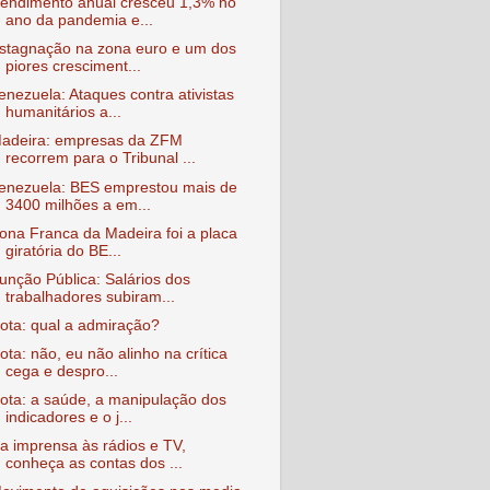
endimento anual cresceu 1,3% no
ano da pandemia e...
stagnação na zona euro e um dos
piores cresciment...
enezuela: Ataques contra ativistas
humanitários a...
adeira: empresas da ZFM
recorrem para o Tribunal ...
enezuela: BES emprestou mais de
3400 milhões a em...
ona Franca da Madeira foi a placa
giratória do BE...
unção Pública: Salários dos
trabalhadores subiram...
ota: qual a admiração?
ota: não, eu não alinho na crítica
cega e despro...
ota: a saúde, a manipulação dos
indicadores e o j...
a imprensa às rádios e TV,
conheça as contas dos ...