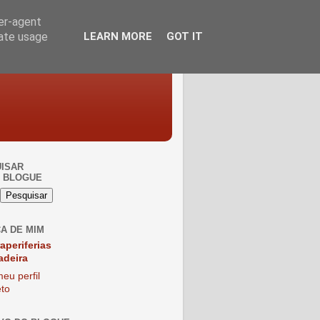
ser-agent
rate usage
LEARN MORE
GOT IT
ISAR
 BLOGUE
A DE MIM
raperiferias
adeira
eu perfil
to