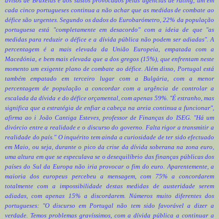
avisos de Bruxelas e dos sustos provocados pelas agências de rating, um em
cada cinco portugueses continua a não achar que as medidas de combate ao
défice são urgentes. Segundo os dados do Eurobarómetro, 22% da população
portuguesa está "completamente em desacordo" com a ideia de que "as
medidas para reduzir o défice e a dívida pública não podem ser adiadas". A
percentagem é a mais elevada da União Europeia, empatada com a
Macedónia, e bem mais elevada que a dos gregos (15%), que enfrentam neste
momento um exigente plano de combate ao défice. Além disso, Portugal está
também empatado em terceiro lugar com a Bulgária, com a menor
percentagem de população a concordar com a urgência de controlar a
escalada da dívida e do défice orçamental, com apenas 59%. "É estranho, mas
significa que a estratégia de enfiar a cabeça na areia continua a funcionar",
afirma ao i João Cantiga Esteves, professor de Finanças do ISEG. "Há um
divórcio entre a realidade e o discurso do governo. Falta rigor a transmitir a
realidade do país." O inquérito tem ainda a curiosidade de ter sido efectuado
em Maio, ou seja, durante o pico da crise da dívida soberana na zona euro,
uma altura em que se especulava se o desequilíbrio das finanças públicas dos
países do Sul da Europa não iria provocar o fim do euro. Aparentemente, a
maioria dos europeus percebeu a mensagem, com 75% a concordarem
totalmente com a impossibilidade destas medidas de austeridade serem
adiadas, com apenas 15% a discordarem. Números muito diferentes dos
portugueses: "O discurso em Portugal não tem sido favorável a dizer a
verdade. Temos problemas gravíssimos, com a dívida pública a continuar a