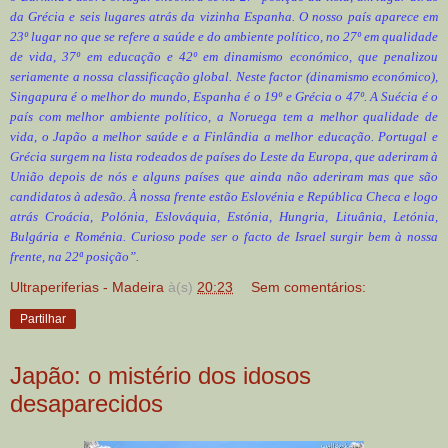
da Grécia e seis lugares atrás da vizinha Espanha. O nosso país aparece em
23º lugar no que se refere a saúde e do ambiente político, no 27º em qualidade
de vida, 37º em educação e 42º em dinamismo económico, que penalizou
seriamente a nossa classificação global. Neste factor (dinamismo económico),
Singapura é o melhor do mundo, Espanha é o 19º e Grécia o 47º. A Suécia é o
país com melhor ambiente político, a Noruega tem a melhor qualidade de
vida, o Japão a melhor saúde e a Finlândia a melhor educação. Portugal e
Grécia surgem na lista rodeados de países do Leste da Europa, que aderiram à
União depois de nós e alguns países que ainda não aderiram mas que são
candidatos à adesão. À nossa frente estão Eslovénia e República Checa e logo
atrás Croácia, Polónia, Eslováquia, Estónia, Hungria, Lituânia, Letónia,
Bulgária e Roménia. Curioso pode ser o facto de Israel surgir bem à nossa
frente, na 22ª posição”.
Ultraperiferias - Madeira
à(s)
20:23
Sem comentários:
Partilhar
Japão: o mistério dos idosos
desaparecidos