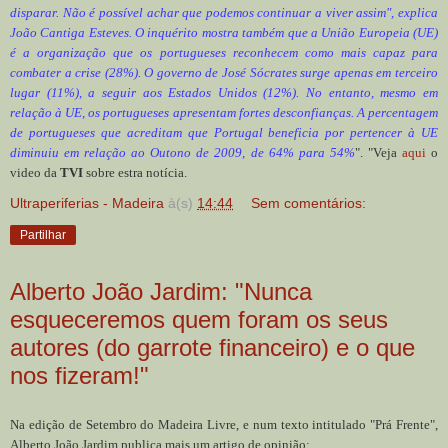
disparar. Não é possível achar que podemos continuar a viver assim", explica
João Cantiga Esteves. O inquérito mostra também que a União Europeia (UE)
é a organização que os portugueses reconhecem como mais capaz para
combater a crise (28%). O governo de José Sócrates surge apenas em terceiro
lugar (11%), a seguir aos Estados Unidos (12%). No entanto, mesmo em
relação à UE, os portugueses apresentam fortes desconfianças. A percentagem
de portugueses que acreditam que Portugal beneficia por pertencer à UE
diminuiu em relação ao Outono de 2009, de 64% para 54%
". "Veja
aqui
o
video da
TVI
sobre estra notícia.
Ultraperiferias - Madeira
à(s)
14:44
Sem comentários:
Partilhar
Alberto João Jardim: "Nunca
esqueceremos quem foram os seus
autores (do garrote financeiro) e o que
nos fizeram!"
Na edição de Setembro do Madeira Livre, e num texto intitulado "Prá Frente",
Alberto João Jardim publica mais um artigo de opinião: