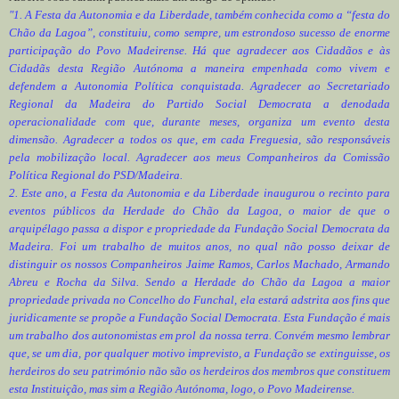
"1. A Festa da Autonomia e da Liberdade, também conhecida como a “festa do
Chão da Lagoa”, constituiu, como sempre, um estrondoso sucesso de enorme
participação do Povo Madeirense. Há que agradecer aos Cidadãos e às
Cidadãs desta Região Autónoma a maneira empenhada como vivem e
defendem a Autonomia Política conquistada. Agradecer ao Secretariado
Regional da Madeira do Partido Social Democrata a denodada
operacionalidade com que, durante meses, organiza um evento desta
dimensão. Agradecer a todos os que, em cada Freguesia, são responsáveis
pela mobilização local. Agradecer aos meus Companheiros da Comissão
Política Regional do PSD/Madeira.
2. Este ano, a Festa da Autonomia e da Liberdade inaugurou o recinto para
eventos públicos da Herdade do Chão da Lagoa, o maior de que o
arquipélago passa a dispor e propriedade da Fundação Social Democrata da
Madeira. Foi um trabalho de muitos anos, no qual não posso deixar de
distinguir os nossos Companheiros Jaime Ramos, Carlos Machado, Armando
Abreu e Rocha da Silva. Sendo a Herdade do Chão da Lagoa a maior
propriedade privada no Concelho do Funchal, ela estará adstrita aos fins que
juridicamente se propõe a Fundação Social Democrata. Esta Fundação é mais
um trabalho dos autonomistas em prol da nossa terra. Convém mesmo lembrar
que, se um dia, por qualquer motivo imprevisto, a Fundação se extinguisse, os
herdeiros do seu património não são os herdeiros dos membros que constituem
esta Instituição, mas sim a Região Autónoma, logo, o Povo Madeirense.