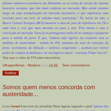
últimos números económicos da Alemanha ou os testes de stresse do sistema
bancário europeu, que têm dado conforto ao mercado. Mas ainda estamos
longe de uma normalização do mercado monetário, o que implicaria uma
inversão para um ciclo de subidas mais sustentado." No início do mês, o
Banco Central Europeu (BCE) manteve a taxa de juro de referência em 1% e
tudo leva a crer que mais mexidas só para o ano. Pelo menos é esta a
convicção do mercado. Para já os portugueses terão de se começar a preparar
para a subida de juros. É que, "embora seja ligeira, em conjunto com as
medidas de austeridade - subida do IVA, aumento da taxa de retenção da
fonte, incremento da inflação e salários congelados -, acabam por retirar
poder de compra às famílias e ter um impacto maior", concluiu Filipe Garcia
”.
Veja
aqui
o video da TVI sobre esta notícia.
Ultraperiferias - Madeira
à(s)
14:46
Sem comentários:
Partilhar
Somos quem menos concorda com
austeridade...
Li no
Jornal I
um texto do jornalista Nuno Aguiar, segundo o qual
"apesar dos