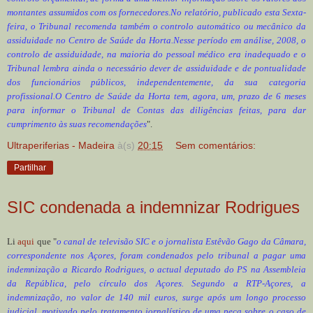
montantes assumidos com os fornecedores.No relatório, publicado esta Sexta-
feira, o Tribunal recomenda também o controlo automático ou mecânico da
assiduidade no Centro de Saúde da Horta.Nesse período em análise, 2008, o
controlo de assiduidade, na maioria do pessoal médico era inadequado e o
Tribunal lembra ainda o necessário dever de assiduidade e de pontualidade
dos funcionários públicos, independentemente, da sua categoria
profissional.O Centro de Saúde da Horta tem, agora, um, prazo de 6 meses
para informar o Tribunal de Contas das diligências feitas, para dar
cumprimento às suas recomendações
".
Ultraperiferias - Madeira
à(s)
20:15
Sem comentários:
Partilhar
SIC condenada a indemnizar Rodrigues
Li
aqui
que "
o canal de televisão SIC e o jornalista Estêvão Gago da Câmara,
correspondente nos Açores, foram condenados pelo tribunal a pagar uma
indemnização a Ricardo Rodrigues, o actual deputado do PS na Assembleia
da República, pelo círculo dos Açores. Segundo a RTP-Açores, a
indemnização, no valor de 140 mil euros, surge após um longo processo
judicial, motivado pelo tratamento jornalístico de uma peça sobre o caso de