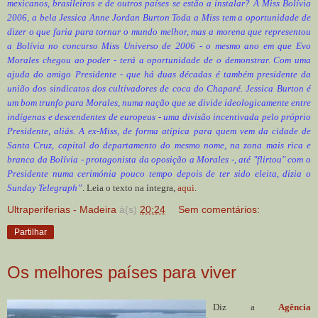
mexicanos, brasileiros e de outros países se estão a instalar? A Miss Bolívia
2006, a bela Jessica Anne Jordan Burton Toda a Miss tem a oportunidade de
dizer o que faria para tornar o mundo melhor, mas a morena que representou
a Bolívia no concurso Miss Universo de 2006 - o mesmo ano em que Evo
Morales chegou ao poder - terá a oportunidade de o demonstrar. Com uma
ajuda do amigo Presidente - que há duas décadas é também presidente da
união dos sindicatos dos cultivadores de coca do Chaparé. Jessica Burton é
um bom trunfo para Morales, numa nação que se divide ideologicamente entre
indígenas e descendentes de europeus - uma divisão incentivada pelo próprio
Presidente, aliás. A ex-Miss, de forma atípica para quem vem da cidade de
Santa Cruz, capital do departamento do mesmo nome, na zona mais rica e
branca da Bolívia - protagonista da oposição a Morales -, até "flirtou" com o
Presidente numa cerimónia pouco tempo depois de ter sido eleita, dizia o
Sunday Telegraph”
. Leia o texto na íntegra,
aqui
.
Ultraperiferias - Madeira
à(s)
20:24
Sem comentários:
Partilhar
Os melhores países para viver
Diz a
Agência