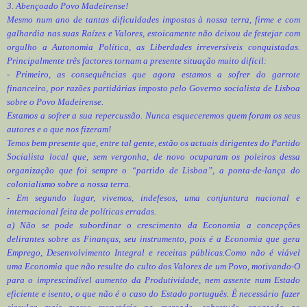
3. Abençoado Povo Madeirense!
Mesmo num ano de tantas dificuldades impostas à nossa terra, firme e com
galhardia nas suas Raízes e Valores, estoicamente não deixou de festejar com
orgulho a Autonomia Política, as Liberdades irreversíveis conquistadas.
Principalmente três factores tornam a presente situação muito difícil:
- Primeiro, as consequências que agora estamos a sofrer do garrote
financeiro, por razões partidárias imposto pelo Governo socialista de Lisboa
sobre o Povo Madeirense.
Estamos a sofrer a sua repercussão. Nunca esqueceremos quem foram os seus
autores e o que nos fizeram!
Temos bem presente que, entre tal gente, estão os actuais dirigentes do Partido
Socialista local que, sem vergonha, de novo ocuparam os poleiros dessa
organização que foi sempre o “partido de Lisboa”, a ponta-de-lança do
colonialismo sobre a nossa terra.
- Em segundo lugar, vivemos, indefesos, uma conjuntura nacional e
internacional feita de políticas erradas.
a) Não se pode subordinar o crescimento da Economia a concepções
delirantes sobre as Finanças, seu instrumento, pois é a Economia que gera
Emprego, Desenvolvimento Integral e receitas públicas.Como não é viável
uma Economia que não resulte do culto dos Valores de um Povo, motivando-O
para o imprescindível aumento da Produtividade, nem assente num Estado
eficiente e isento, o que não é o caso do Estado português. É necessário fazer