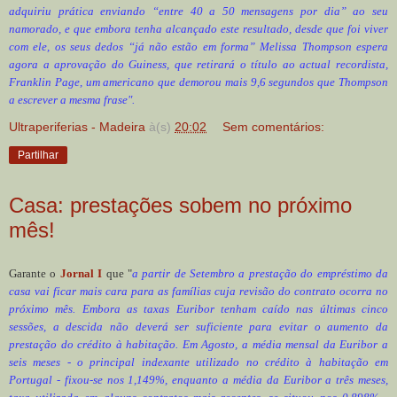
adquiriu prática enviando “entre 40 a 50 mensagens por dia” ao seu
namorado, e que embora tenha alcançado este resultado, desde que foi viver
com ele, os seus dedos “já não estão em forma” Melissa Thompson espera
agora a aprovação do Guiness, que retirará o título ao actual recordista,
Franklin Page, um americano que demorou mais 9,6 segundos que Thompson
a escrever a mesma frase".
Ultraperiferias - Madeira
à(s)
20:02
Sem comentários:
Partilhar
Casa: prestações sobem no próximo
mês!
Garante o
Jornal I
que "
a
partir de Setembro a prestação do empréstimo da
casa vai ficar mais cara para as famílias cuja revisão do contrato ocorra no
próximo mês. Embora as taxas Euribor tenham caído nas últimas cinco
sessões, a descida não deverá ser suficiente para evitar o aumento da
prestação do crédito à habitação. Em Agosto, a média mensal da Euribor a
seis meses - o principal indexante utilizado no crédito à habitação em
Portugal - fixou-se nos 1,149%, enquanto a média da Euribor a três meses,