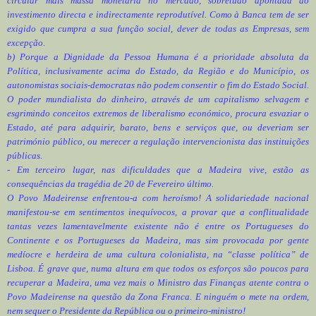
circular mais massa monetária no mercado, sobretudo apontada ao
investimento directa e indirectamente reprodutível. Como à Banca tem de ser
exigido que cumpra a sua função social, dever de todas as Empresas, sem
excepção.
b) Porque a Dignidade da Pessoa Humana é a prioridade absoluta da
Política, inclusivamente acima do Estado, da Região e do Município, os
autonomistas sociais-democratas não podem consentir o fim do Estado Social.
O poder mundialista do dinheiro, através de um capitalismo selvagem e
esgrimindo conceitos extremos de liberalismo económico, procura esvaziar o
Estado, até para adquirir, barato, bens e serviços que, ou deveriam ser
património público, ou merecer a regulação intervencionista das instituições
públicas.
- Em terceiro lugar, nas dificuldades que a Madeira vive, estão as
consequências da tragédia de 20 de Fevereiro último.
O Povo Madeirense enfrentou-a com heroísmo! A solidariedade nacional
manifestou-se em sentimentos inequívocos, a provar que a conflitualidade
tantas vezes lamentavelmente existente não é entre os Portugueses do
Continente e os Portugueses da Madeira, mas sim provocada por gente
medíocre e herdeira de uma cultura colonialista, na “classe política” de
Lisboa. É grave que, numa altura em que todos os esforços são poucos para
recuperar a Madeira, uma vez mais o Ministro das Finanças atente contra o
Povo Madeirense na questão da Zona Franca. E ninguém o mete na ordem,
nem sequer o Presidente da República ou o primeiro-ministro!