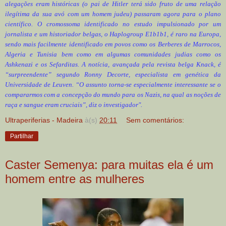
alegações eram históricas (o pai de Hitler terá sido fruto de uma relação
ilegítima da sua avó com um homem judeu) passaram agora para o plano
científico. O cromossoma identificado no estudo impulsionado por um
jornalista e um historiador belgas, o Haplogroup E1b1b1, é raro na Europa,
sendo mais facilmente identificado em povos como os Berberes de Marrocos,
Algeria e Tunisia bem como em algumas comunidades judias como os
Ashkenazi e os Sefarditas. A notícia, avançada pela revista belga Knack, é
“surpreendente” segundo Ronny Decorte, especialista em genética da
Universidade de Leuven. “O assunto torna-se especialmente interessante se o
compararmos com a concepção do mundo para os Nazis, na qual as noções de
raça e sangue eram cruciais”, diz o investigador".
Ultraperiferias - Madeira
à(s)
20:11
Sem comentários:
Partilhar
Caster Semenya: para muitas ela é um
homem entre as mulheres