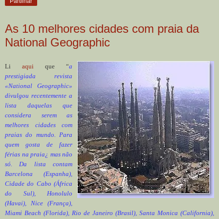
Partilhar
As 10 melhores cidades com praia da
National Geographic
Li
aqui
que “
a
prestigiada revista
«National Geographic»
divulgou recentemente a
lista daquelas que
considera serem as
melhores cidades com
praias do mundo. Para
quem gosta de fazer
férias na praia¿ mas não
só. Da lista contam
Barcelona (Espanha),
Cidade do Cabo (África
do Sul), Honolulo
(Havai), Nice (França),
Miami Beach (Florida), Rio de Janeiro (Brasil), Santa Monica (California),