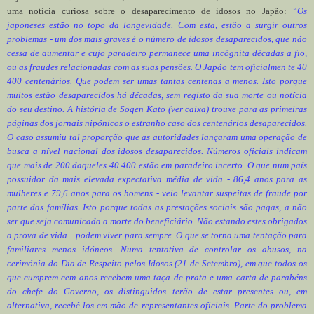
uma notícia curiosa sobre o desaparecimento de idosos no Japão:
“Os
japoneses estão no topo da longevidade. Com esta, estão a surgir outros
problemas - um dos mais graves é o número de idosos desaparecidos, que não
cessa de aumentar e cujo paradeiro permanece uma incógnita décadas a fio,
ou as fraudes relacionadas com as suas pensões. O Japão tem oficialmen te 40
400 centenários. Que podem ser umas tantas centenas a menos. Isto porque
muitos estão desaparecidos há décadas, sem registo da sua morte ou notícia
do seu destino. A história de Sogen Kato (ver caixa) trouxe para as primeiras
páginas dos jornais nipónicos o estranho caso dos centenários desaparecidos.
O caso assumiu tal proporção que as autoridades lançaram uma operação de
busca a nível nacional dos idosos desaparecidos. Números oficiais indicam
que mais de 200 daqueles 40 400 estão em paradeiro incerto. O que num país
possuidor da mais elevada expectativa média de vida - 86,4 anos para as
mulheres e 79,6 anos para os homens - veio levantar suspeitas de fraude por
parte das famílias. Isto porque todas as prestações sociais são pagas, a não
ser que seja comunicada a morte do beneficiário. Não estando estes obrigados
a prova de vida... podem viver para sempre. O que se torna uma tentação para
familiares menos idóneos. Numa tentativa de controlar os abusos, na
cerimónia do Dia de Respeito pelos Idosos (21 de Setembro), em que todos os
que cumprem cem anos recebem uma taça de prata e uma carta de parabéns
do chefe do Governo, os distinguidos terão de estar presentes ou, em
alternativa, recebê-los em mão de representantes oficiais. Parte do problema