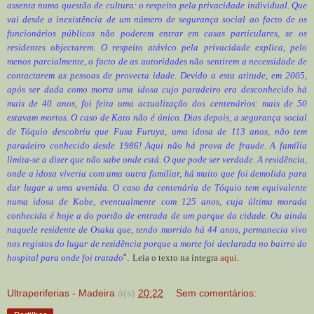
assenta numa questão de cultura: o respeito pela privacidade individual. Que
vai desde a inexistência de um número de segurança social ao facto de os
funcionários públicos não poderem entrar em casas particulares, se os
residentes objectarem. O respeito atávico pela privacidade explica, pelo
menos parcialmente, o facto de as autoridades não sentirem a necessidade de
contactarem as pessoas de provecta idade. Devido a esta atitude, em 2005,
após ser dada como morta uma idosa cujo paradeiro era desconhecido há
mais de 40 anos, foi feita uma actualização dos centenários: mais de 50
estavam mortos. O caso de Kato não é único. Dias depois, a segurança social
de Tóquio descobriu que Fusa Furuya, uma idosa de 113 anos, não tem
paradeiro conhecido desde 1986! Aqui não há prova de fraude. A família
limita-se a dizer que não sabe onde está. O que pode ser verdade. A residência,
onde a idosa viveria com uma outra familiar, há muito que foi demolida para
dar lugar a uma avenida. O caso da centenária de Tóquio tem equivalente
numa idosa de Kobe, eventualmente com 125 anos, cuja última morada
conhecida é hoje a do portão de entrada de um parque da cidade. Ou ainda
naquele residente de Osaka que, tendo morrido há 44 anos, permanecia vivo
nos registos do lugar de residência porque a morte foi declarada no bairro do
hospital para onde foi tratado
".
Leia o texto na íntegra
aqui
.
Ultraperiferias - Madeira
à(s)
20:22
Sem comentários: