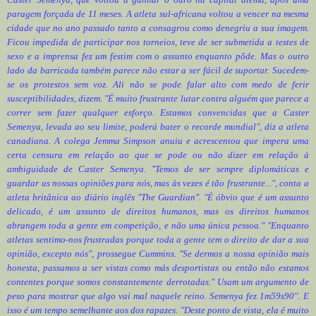
paragem forçada de 11 meses. A atleta sul-africana voltou a vencer na mesma
cidade que no ano passado tanto a consagrou como denegriu a sua imagem.
Ficou impedida de participar nos torneios, teve de ser submetida a testes de
sexo e a imprensa fez um festim com o assunto enquanto pôde. Mas o outro
lado da barricada também parece não estar a ser fácil de suportar. Sucedem-
se os protestos sem voz. Ali não se pode falar alto com medo de ferir
susceptibilidades, dizem. "É muito frustrante lutar contra alguém que parece a
correr sem fazer qualquer esforço. Estamos convencidas que a Caster
Semenya, levada ao seu limite, poderá bater o recorde mundial", diz a atleta
canadiana. A colega Jemma Simpson anuiu e acrescentou que impera uma
certa censura em relação ao que se pode ou não dizer em relação à
ambiguidade de Caster Semenya. "Temos de ser sempre diplomáticas e
guardar as nossas opiniões para nós, mas às vezes é tão frustrante...", conta a
atleta britânica ao diário inglês "The Guardian". "É óbvio que é um assunto
delicado, é um assunto de direitos humanos, mas os direitos humanos
abrangem toda a gente em competição, e não uma única pessoa." "Enquanto
atletas sentimo-nos frustradas porque toda a gente tem o direito de dar a sua
opinião, excepto nós", prossegue Cummins. "Se dermos a nossa opinião mais
honesta, passamos a ser vistas como más desportistas ou então não estamos
contentes porque somos constantemente derrotadas." Usam um argumento de
peso para mostrar que algo vai mal naquele reino. Semenya fez 1m59s90''. E
isso é um tempo semelhante aos dos rapazes. "Deste ponto de vista, ela é muito