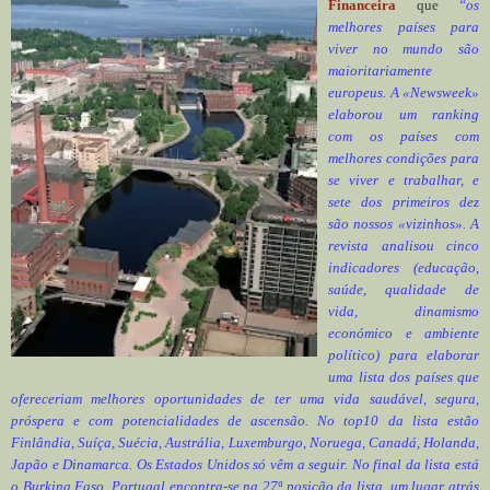
Financeira
que
“os
melhores países para
viver no mundo são
maioritariamente
europeus. A «Newsweek»
elaborou um ranking
com os países com
melhores condições para
se viver e trabalhar, e
sete dos primeiros dez
são nossos «vizinhos». A
revista analisou cinco
indicadores (educação,
saúde, qualidade de
vida, dinamismo
económico e ambiente
político) para elaborar
uma lista dos países que
ofereceriam melhores oportunidades de ter uma vida saudável, segura,
próspera e com potencialidades de ascensão. No top10 da lista estão
Finlândia, Suíça, Suécia, Austrália, Luxemburgo, Noruega, Canadá, Holanda,
Japão e Dinamarca. Os Estados Unidos só vêm a seguir. No final da lista está
o Burkina Faso. Portugal encontra-se na 27ª posição da lista, um lugar atrás