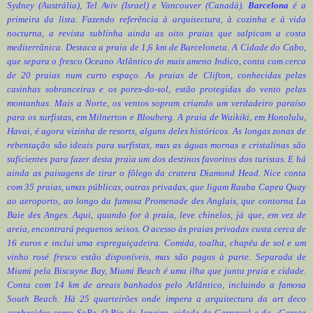
Sydney (Austrália), Tel Aviv (Israel) e Vancouver (Canadá).
Barcelona
é a
primeira da lista. Fazendo referência à arquitectura, à cozinha e à vida
nocturna, a revista sublinha ainda as oito praias que salpicam a costa
mediterrânica. Destaca a praia de 1,6 km de Barceloneta. A Cidade do Cabo,
que separa o fresco Oceano Atlântico do mais ameno Indico, conta com cerca
de 20 praias num curto espaço. As praias de Clifton, conhecidas pelas
casinhas sobranceiras e os pores-do-sol, estão protegidas do vento pelas
montanhas. Mais a Norte, os ventos sopram criando um verdadeiro paraíso
para os surfistas, em Milnerton e Blouberg. A praia de Waikiki, em Honolulu,
Havai, é agora vizinha de resorts, alguns deles históricos. As longas zonas de
rebentação são ideais para surfistas, mas as águas mornas e cristalinas são
suficientes para fazer desta praia um dos destinos favoritos dos turistas. E há
ainda as paisagens de tirar o fôlego da cratera Diamond Head. Nice conta
com 35 praias, umas públicas, outras privadas, que ligam Rauba Capeu Quay
ao aeroporto, ao longo da famosa Promenade des Anglais, que contorna La
Baie des Anges. Aqui, quando for à praia, leve chinelos, já que, em vez de
areia, encontrará pequenos seixos. O acesso às praias privadas custa cerca de
16 euros e inclui uma espreguiçadeira. Comida, toalha, chapéu de sol e um
vinho rosé fresco estão disponíveis, mas são pagos à parte. Separada de
Miami pela Biscayne Bay, Miami Beach é uma ilha que junta praia e cidade.
Conta com 14 km de areais banhados pelo Atlântico, incluindo a famosa
South Beach. Há 25 quarteirões onde impera a arquitectura da art deco
conhecidos como SoBe. O Rio de Janeiro, cidade do Carnaval e da «Garota