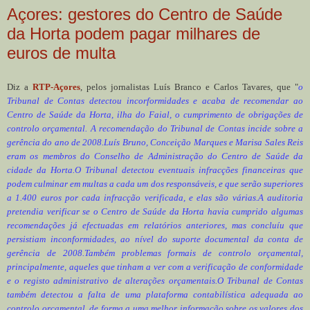
Açores: gestores do Centro de Saúde
da Horta podem pagar milhares de
euros de multa
Diz a
RTP-Açores
, pelos jornalistas Luís Branco e Carlos Tavares, que "
o
Tribunal de Contas detectou incorformidades e acaba de recomendar ao
Centro de Saúde da Horta, ilha do Faial, o cumprimento de obrigações de
controlo orçamental. A recomendação do Tribunal de Contas incide sobre a
gerência do ano de 2008.Luís Bruno, Conceição Marques e Marisa Sales Reis
eram os membros do Conselho de Administração do Centro de Saúde da
cidade da Horta.O Tribunal detectou eventuais infracções financeiras que
podem culminar em multas a cada um dos responsáveis, e que serão superiores
a 1.400 euros por cada infracção verificada, e elas são várias.A auditoria
pretendia verificar se o Centro de Saúde da Horta havia cumprido algumas
recomendações já efectuadas em relatórios anteriores, mas concluíu que
persistiam inconformidades, ao nível do suporte documental da conta de
gerência de 2008.Também problemas formais de controlo orçamental,
principalmente, aqueles que tinham a ver com a verificação de conformidade
e o registo administrativo de alterações orçamentais.O Tribunal de Contas
também detectou a falta de uma plataforma contabilística adequada ao
controlo orçamental, de forma a uma melhor informação sobre os valores dos