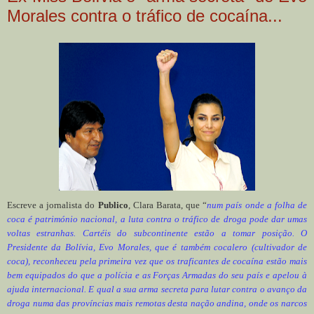
Morales contra o tráfico de cocaína...
Escreve a jornalista do
Publico
, Clara Barata, que “
num país onde a folha de
coca é património nacional, a luta contra o tráfico de droga pode dar umas
voltas estranhas. Cartéis do subcontinente estão a tomar posição. O
Presidente da Bolívia, Evo Morales, que é também cocalero (cultivador de
coca), reconheceu pela primeira vez que os traficantes de cocaína estão mais
bem equipados do que a polícia e as Forças Armadas do seu país e apelou à
ajuda internacional. E qual a sua arma secreta para lutar contra o avanço da
droga numa das províncias mais remotas desta nação andina, onde os narcos