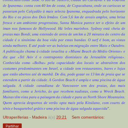
de Ipanema» conta com 40 km de costa, de Copacabana, onde os cariocas se
passeiam pelo Calçadão à mais selecta Ipanema, enquadrada pelo horizonte
do Rio e os picos dos Dois Irmãos. Com 5,6 km de areais amplos, uma brisa
fresca e um ambiente progressista, Santa Monica parece ter o efeito de um
íman nos famosos de Hollywood. Há leões marinhos. Sydney está cheia de
praias mas Bondi, uma extensão de areia de um km a 20 minutos do centro da
cidade é o sinónimo da boa vida por estas bandas. O surf é bom, as vistas
ainda melhores. E até pode ver as baleias em migração entre Maio e Outubro.
A publicação chama à cidade israelita a «Miami Beach do Médio Oriente» e
diz que «Tel Aviv é o contraponto dionisíaco da Jerusalém religiosa».
Conhecida como «Bolha» pela capacidade dos locais se abstraírem dos
costumes predominantes em Israel, a cidade tem restaurantes, bares e lojas
que estão abertos até de manhã. De dia, pode gozar os 13 km de praia que se
estendem a partir da cidade. A Gordon Beach é ampla e uma piscina de água
salgada. A cidade canadiana de Vancouver tem dez praias, das mais
familiares, como a Jericho, às que recebem nudistas, como a Wreck Beach.
Muitas têm vista para a paisagem da cidade e para as North Shore Mountains.
Quem aprecia desportos de verão opta mais pela Kitsilano, com courts de
ténis e basquetebol grátis e uma piscina de água salgada aquecida
”.
Ultraperiferias - Madeira
à(s)
20:21
Sem comentários:
Partilhar