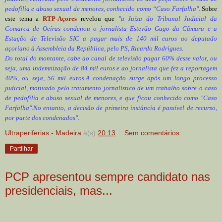
pedofilia e abuso sexual de menores, conhecido como “Caso Farfalha".
Sobre
este tema a
RTP-Açores
revelou que
"a Juíza do Tribunal Judicial da
Comarca de Oeiras condenou o jornalista Estevão Gago da Câmara e a
Estação de Televisão SIC a pagar mais de 140 mil euros ao deputado
açoriano à Assembleia da República, pelo PS, Ricardo Rodrigues.
Do total do montante, cabe ao canal de televisão pagar 60% desse valor, ou
seja, uma indemnização de 84 mil euros e ao jornalista que fez a reportagem
40%, ou seja, 56 mil euros.A condenação surge após um longo processo
judicial, motivado pelo tratamento jornalístico de um trabalho sobre o caso
de pedofilia e abuso sexual de menores, e que ficou conhecido como "Caso
Farfalha".No entanto, a decisão de primeira instância é passível de recurso,
por parte dos condenados".
Ultraperiferias - Madeira
à(s)
20:13
Sem comentários:
Partilhar
PCP apresentou sempre candidato nas
presidenciais, mas...