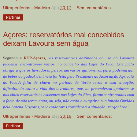
Ultraperiferias - Madeira
à(s)
20:17
Sem comentários:
Partilhar
Açores: reservatórios mal concebidos
deixam Lavoura sem água
Segundo a
RTP-Açores
, "
os reservatórios destinados ao uso da Lavoura
picoense encontram-se vazios, no concelho das Lajes do Pico. Este facto
obriga a que os lavradores percorram vários quilómetros para poderem dar
de beber ao gado.A denúncia foi feita pelo Presidente da Associação Agrícola
do Pico.A falta de chuva no período de Verão levou a esta situação,
dificultando muito a vida dos lavradores, que, ao pretenderem apoiarem-se
nos cinco reservatórios existentes nas Lajes do Pico, foram confrontados com
o facto de não terem água, ou seja, não estão a cumprir a sua função.Ouvidos
pela Antena 1/Açores, os lavradorores consideram a situação "vergonhosa".
Ultraperiferias - Madeira
à(s)
20:16
Sem comentários:
Partilhar