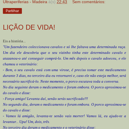
Ultraperiferias - Madeira
à(s)
22:43
Sem comentários:
Partilhar
LIÇÃO DE VIDA!
Eis a história...
"Um fazendeiro coleccionava cavalos e só lhe faltava uma determinada raça.
Um dia ele descobriu que o seu vizinho tinha este determinado cavalo e
atazanou-o até conseguir comprá-lo. Um mês depois o cavalo adoeceu, e ele
chamou o veterinário:
- Bem, o seu cavalo está com uma virose, é preciso tomar este medicamento
durante 3 dias, no terceiro dia eu retornarei e, caso ele não esteja melhor, será
necessário sacrificá-lo. Neste momento, o porco escutava toda a conversa.
No dia seguinte deram o medicamento e foram embora. O porco aproximou-se
do cavalo e disse:
- Força amigo! Levanta daí, senão serás sacrificado!!!
No segundo dia, deram o medicamento e foram embora. O porco aproximou-se
do cavalo e disse:
- Vamos lá amigão, levanta-te senão vais morrer! Vamos lá, eu ajudo-te a
levantar... Upa! Um, dois, três.
No terceiro dia deram o medicamento e o veterinário disse: