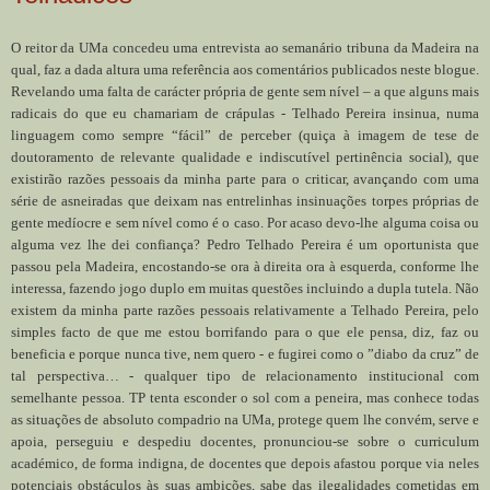
O reitor da UMa concedeu uma entrevista ao semanário tribuna da Madeira na
qual, faz a dada altura uma referência aos comentários publicados neste blogue.
Revelando uma falta de carácter própria de gente sem nível – a que alguns mais
radicais do que eu chamariam de crápulas - Telhado Pereira insinua, numa
linguagem como sempre “fácil” de perceber (quiça à imagem de tese de
doutoramento de relevante qualidade e indiscutível pertinência social), que
existirão razões pessoais da minha parte para o criticar, avançando com uma
série de asneiradas que deixam nas entrelinhas insinuações torpes próprias de
gente medíocre e sem nível como é o caso. Por acaso devo-lhe alguma coisa ou
alguma vez lhe dei confiança? Pedro Telhado Pereira é um oportunista que
passou pela Madeira, encostando-se ora à direita ora à esquerda, conforme lhe
interessa, fazendo jogo duplo em muitas questões incluindo a dupla tutela. Não
existem da minha parte razões pessoais relativamente a Telhado Pereira, pelo
simples facto de que me estou borrifando para o que ele pensa, diz, faz ou
beneficia e porque nunca tive, nem quero - e fugirei como o ”diabo da cruz” de
tal perspectiva… - qualquer tipo de relacionamento institucional com
semelhante pessoa. TP tenta esconder o sol com a peneira, mas conhece todas
as situações de absoluto compadrio na UMa, protege quem lhe convém, serve e
apoia, perseguiu e despediu docentes, pronunciou-se sobre o curriculum
académico, de forma indigna, de docentes que depois afastou porque via neles
potenciais obstáculos às suas ambições, sabe das ilegalidades cometidas em