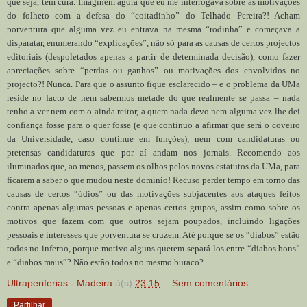
que seja, tem cura. Imaginem agora que eu me interrogava sobre as motivações
do folheto com a defesa do “coitadinho” do Telhado Pereira?! Acham
porventura que alguma vez eu entrava na mesma “rodinha” e começava a
disparatar, enumerando “explicações”, não só para as causas de certos projectos
editoriais (despoletados apenas a partir de determinada decisão), como fazer
apreciações sobre “perdas ou ganhos” ou motivações dos envolvidos no
projecto?! Nunca. Para que o assunto fique esclarecido – e o problema da UMa
reside no facto de nem sabermos metade do que realmente se passa – nada
tenho a ver nem com o ainda reitor, a quem nada devo nem alguma vez lhe dei
confiança fosse para o quer fosse (e que continuo a afirmar que será o coveiro
da Universidade, caso continue em funções), nem com candidaturas ou
pretensas candidaturas que por aí andam nos jornais. Recomendo aos
iluminados que, ao menos, passem os olhos pelos novos estatutos da UMa, para
ficarem a saber o que mudou neste domínio! Recuso perder tempo em torno das
causas de certos “ódios” ou das motivações subjacentes aos ataques feitos
contra apenas algumas pessoas e apenas certos grupos, assim como sobre os
motivos que fazem com que outros sejam poupados, incluindo ligações
pessoais e interesses que porventura se cruzem. Até porque se os “diabos” estão
todos no inferno, porque motivo alguns querem separá-los entre “diabos bons”
e “diabos maus”? Não estão todos no mesmo buraco?
Ultraperiferias - Madeira
à(s)
23:15
Sem comentários:
Partilhar