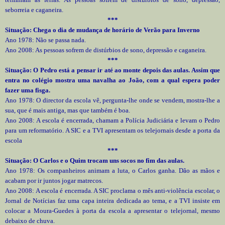
seborreia e caganeira.
***
Situação: Chega o dia de mudança de horário de Verão para Inverno
Ano 1978: Não se passa nada.
Ano 2008: As pessoas sofrem de distúrbios de sono, depressão e caganeira.
***
Situação: O Pedro está a pensar ir até ao monte depois das aulas. Assim que
entra no colégio mostra uma navalha ao João, com a qual espera poder
fazer uma fisga.
Ano 1978: O director da escola vê, pergunta-lhe onde se vendem, mostra-lhe a
sua, que é mais antiga, mas que também é boa.
Ano 2008: A escola é encerrada, chamam a Polícia Judiciária e levam o Pedro
para um reformatório. A SIC e a TVI apresentam os telejornais desde a porta da
escola
***
Situação: O Carlos e o Quim trocam uns socos no fim das aulas.
Ano 1978: Os companheiros animam a luta, o Carlos ganha. Dão as mãos e
acabam por ir juntos jogar matrecos.
Ano 2008: A escola é encerrada. A SIC proclama o mês anti-violência escolar, o
Jornal de Notícias faz uma capa inteira dedicada ao tema, e a TVI insiste em
colocar a Moura-Guedes à porta da escola a apresentar o telejornal, mesmo
debaixo de chuva.