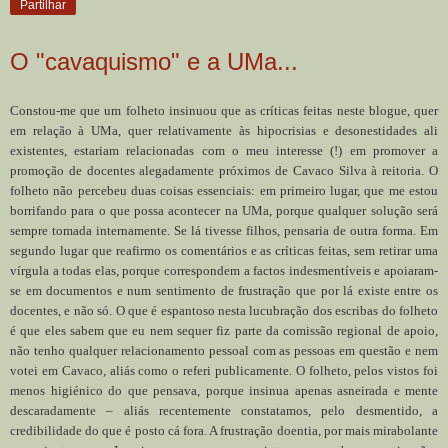
Partilhar
O "cavaquismo" e a UMa...
Constou-me que um folheto insinuou que as críticas feitas neste blogue, quer
em relação à UMa, quer relativamente às hipocrisias e desonestidades ali
existentes, estariam relacionadas com o meu interesse (!) em promover a
promoção de docentes alegadamente próximos de Cavaco Silva à reitoria. O
folheto não percebeu duas coisas essenciais: em primeiro lugar, que me estou
borrifando para o que possa acontecer na UMa, porque qualquer solução será
sempre tomada internamente. Se lá tivesse filhos, pensaria de outra forma. Em
segundo lugar que reafirmo os comentários e as críticas feitas, sem retirar uma
vírgula a todas elas, porque correspondem a factos indesmentíveis e apoiaram-
se em documentos e num sentimento de frustração que por lá existe entre os
docentes, e não só. O que é espantoso nesta lucubração dos escribas do folheto
é que eles sabem que eu nem sequer fiz parte da comissão regional de apoio,
não tenho qualquer relacionamento pessoal com as pessoas em questão e nem
votei em Cavaco, aliás como o referi publicamente. O folheto, pelos vistos foi
menos higiénico do que pensava, porque insinua apenas asneirada e mente
descaradamente – aliás recentemente constatamos, pelo desmentido, a
credibilidade do que é posto cá fora. A frustração doentia, por mais mirabolante