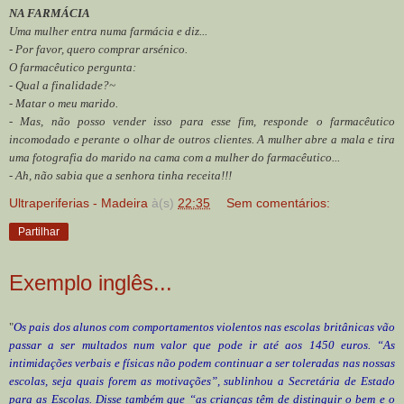
NA FARMÁCIA
Uma mulher entra numa farmácia e diz...
- Por favor, quero comprar arsénico.
O farmacêutico pergunta:
- Qual a finalidade?~
- Matar o meu marido.
- Mas, não posso vender isso para esse fim, responde o farmacêutico
incomodado e perante o olhar de outros clientes. A mulher abre a mala e tira
uma fotografia do marido na cama com a mulher do farmacêutico...
- Ah, não sabia que a senhora tinha receita!!!
Ultraperiferias - Madeira
à(s)
22:35
Sem comentários:
Partilhar
Exemplo inglês...
"
Os pais dos alunos com comportamentos violentos nas escolas britânicas vão
passar a ser multados num valor que pode ir até aos 1450 euros. “As
intimidações verbais e físicas não podem continuar a ser toleradas nas nossas
escolas, seja quais forem as motivações”, sublinhou a Secretária de Estado
para as Escolas. Disse também que “as crianças têm de distinguir o bem e o