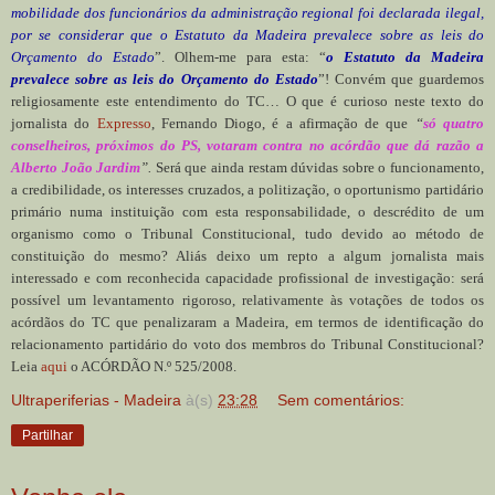
mobilidade dos funcionários da administração regional foi declarada ilegal,
por se considerar que o Estatuto da Madeira prevalece sobre as leis do
Orçamento do Estado
”. Olhem-me para esta: “
o Estatuto da Madeira
prevalece sobre as leis do Orçamento do Estado
”! Convém que guardemos
religiosamente este entendimento do TC… O que é curioso neste texto do
jornalista do
Expresso
, Fernando Diogo, é a afirmação de que
“
só quatro
conselheiros, próximos do PS, votaram contra no acórdão que dá razão a
Alberto João Jardim
”.
Será que ainda restam dúvidas sobre o funcionamento,
a credibilidade, os interesses cruzados, a politização, o oportunismo partidário
primário numa instituição com esta responsabilidade, o descrédito de um
organismo como o Tribunal Constitucional, tudo devido ao método de
constituição do mesmo? Aliás deixo um repto a algum jornalista mais
interessado e com reconhecida capacidade profissional de investigação: será
possível um levantamento rigoroso, relativamente às votações de todos os
acórdãos do TC que penalizaram a Madeira, em termos de identificação do
relacionamento partidário do voto dos membros do Tribunal Constitucional?
Leia
aqui
o ACÓRDÃO N.º 525/2008.
Ultraperiferias - Madeira
à(s)
23:28
Sem comentários:
Partilhar