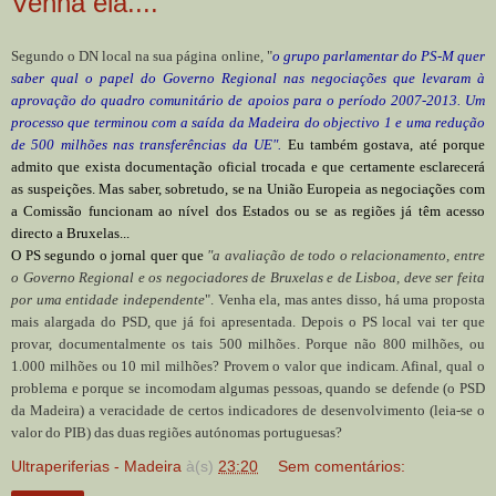
Venha ela....
Segundo o DN local na sua página online, "
o
grupo parlamentar do PS-M quer
saber qual o papel do Governo Regional nas negociações que levaram à
aprovação do quadro comunitário de apoios para o período 2007-2013. Um
processo que terminou com a saída da Madeira do objectivo 1 e uma redução
de 500 milhões nas transferências da UE".
Eu também gostava, até porque
admito que exista
documentaçã
o oficial troc
ada e que certamente esclarecerá
as suspeições. Mas saber, sobretudo, se na Uniã
o Europeia as negociações com
a Comissã
o funcionam ao nível dos Estados ou se as regiõe
s já tê
m acesso
dire
cto a Bruxelas...
O PS segundo o jornal quer que
"a avaliação de todo o relacionamento, entre
o Governo Regional e os negociadores de Bruxelas e de Lisboa, deve ser feita
por uma entidade independente
". Venha ela, mas antes disso, há uma proposta
mais alargada do PSD, que já foi apresentada. Depois o PS local vai ter que
provar, documentalmente os tais 500 milhões. Porque não 800 milhões, ou
1.000 milhões ou 10 mil milhões? Provem o valor que indicam. Afinal, qual o
problema e porque se incomodam algumas pessoas, quando se defende (o PSD
da Madeira) a veracidade de certos indicadores de desenvolvimento (leia-se o
valor do PIB) das duas regiões autónomas portuguesas?
Ultraperiferias - Madeira
à(s)
23:20
Sem comentários: