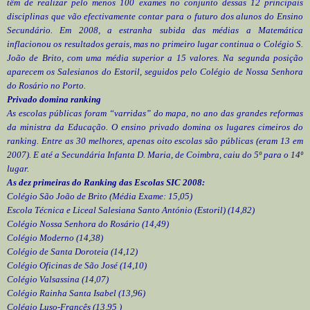
têm de realizar pelo menos 100 exames no conjunto dessas 12 principais
disciplinas que vão efectivamente contar para o futuro dos alunos do Ensino
Secundário. Em 2008, a estranha subida das médias a Matemática
inflacionou os resultados gerais, mas no primeiro lugar continua o Colégio S.
João de Brito, com uma média superior a 15 valores. Na segunda posição
aparecem os Salesianos do Estoril, seguidos pelo Colégio de Nossa Senhora
do Rosário no Porto.
Privado domina ranking
As escolas públicas foram “varridas” do mapa, no ano das grandes reformas
da ministra da Educação. O ensino privado domina os lugares cimeiros do
ranking. Entre as 30 melhores, apenas oito escolas são públicas (eram 13 em
2007). E até a Secundária Infanta D. Maria, de Coimbra, caiu do 5º para o 14º
lugar.
As dez primeiras do Ranking das Escolas SIC 2008:
Colégio São João de Brito (Média Exame: 15,05)
Escola Técnica e Liceal Salesiana Santo António (Estoril) (14,82)
Colégio Nossa Senhora do Rosário (14,49)
Colégio Moderno (14,38)
Colégio de Santa Doroteia (14,12)
Colégio Oficinas de São José (14,10)
Colégio Valsassina (14,07)
Colégio Rainha Santa Isabel (13,96)
Colégio Luso-Francês (13,95 )