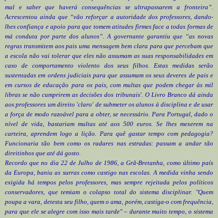
mal e saber que haverá consequências se ultrapassarem a fronteira”.
Acrescentou ainda que “vão reforçar a autoridade dos professores, dando-
lhes confiança e apoio para que tomem atitudes firmes face a todas formas de
má conduta por parte dos alunos”. A governante garantiu que “as novas
regras transmitem aos pais uma mensagem bem clara para que percebam que
a escola não vai tolerar que eles não assumam as suas responsabilidades em
caso de comportamento violento dos seus filhos. Estas medidas serão
sustentadas em ordens judiciais para que assumam os seus deveres de pais e
em cursos de educação para os pais, com multas que podem chegar às mil
libras se não cumprirem as decisões dos tribunais'. O Livro Branco dá ainda
aos professores um direito 'claro' de submeter os alunos à disciplina e de usar
a força de modo razoável para a obter, se necessário. Para Portugal, dado o
nível de vida, bastariam multas até aos 500 euros. Se lhes mexerem na
carteira, aprendem logo a lição. Para quê gastar tempo com pedagogia?
Funcionaria tão bem como os radares nas estradas: passam a andar tão
direitinhos que até dá gosto.
Recordo que no dia 22 de Julho de 1986, a Grã-Bretanha, como último país
da Europa, baniu as surras como castigo nas escolas. A medida vinha sendo
exigida há tempos pelos professores, mas sempre rejeitada pelos políticos
conservadores, que temiam o colapso total do sistema disciplinar. "Quem
poupa a vara, detesta seu filho, quem o ama, porém, castiga-o com frequência,
para que ele se alegre com isso mais tarde" – durante muito tempo, o sistema