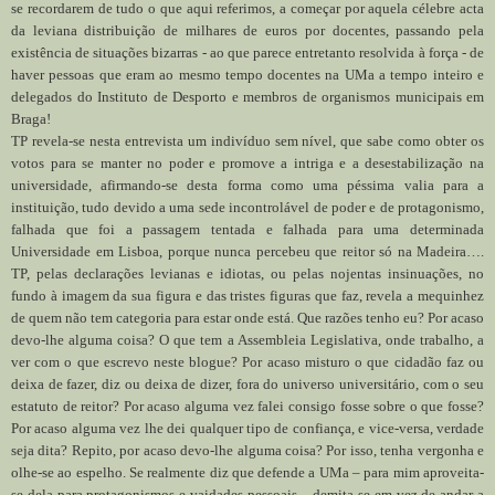
se recordarem de tudo o que aqui referimos, a começar por aquela célebre acta
da leviana distribuição de milhares de euros por docentes, passando pela
existência de situações bizarras - ao que parece entretanto resolvida à força - de
haver pessoas que eram ao mesmo tempo docentes na UMa a tempo inteiro e
delegados do Instituto de Desporto e membros de organismos municipais em
Braga!
TP revela-se nesta entrevista um indivíduo sem nível, que sabe como obter os
votos para se manter no poder e promove a intriga e a desestabilização na
universidade, afirmando-se desta forma como uma péssima valia para a
instituição, tudo devido a uma sede incontrolável de poder e de protagonismo,
falhada que foi a passagem tentada e falhada para uma determinada
Universidade em Lisboa, porque nunca percebeu que reitor só na Madeira….
TP, pelas declarações levianas e idiotas, ou pelas nojentas insinuações, no
fundo à imagem da sua figura e das tristes figuras que faz, revela a mequinhez
de quem não tem categoria para estar onde está. Que razões tenho eu? Por acaso
devo-lhe alguma coisa? O que tem a Assembleia Legislativa, onde trabalho, a
ver com o que escrevo neste blogue? Por acaso misturo o que cidadão faz ou
deixa de fazer, diz ou deixa de dizer, fora do universo universitário, com o seu
estatuto de reitor? Por acaso alguma vez falei consigo fosse sobre o que fosse?
Por acaso alguma vez lhe dei qualquer tipo de confiança, e vice-versa, verdade
seja dita? Repito, por acaso devo-lhe alguma coisa? Por isso, tenha vergonha e
olhe-se ao espelho. Se realmente diz que defende a UMa – para mim aproveita-
se dela para protagonismos e vaidades pessoais – demita-se em vez de andar a