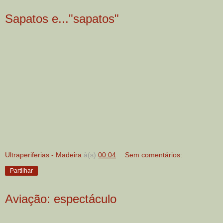
Sapatos e..."sapatos"
Ultraperiferias - Madeira
à(s)
00:04
Sem comentários:
Partilhar
Aviação: espectáculo