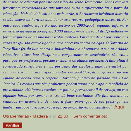
de ensino se orientou por este conselho do Velho Testamento. Todos estavam
firmemente convencidos de que uma boa surra simplesmente fazia parte da
educação. Mais de dois mil anos mais tarde, o Parlamento britânico discutia
se não estava na hora de abandonar este recurso pedagógico ancestral. Por
outro lado lembro wque No ano lectivo de 2003/2004, segundo informa o
ministério da educação inglês, 9.880 alunos — de um total de 7,5 milhões —
foram expulsos do ensino nas escolas inglesas. Em cerca de 20 por cento dos
casos a expulsão esteve ligada a uma agressão contra colegas. O Governo de
Tony Blair fez da luta contra a indisciplina e o absentismo a sua prioridade
educativa. «Uma boa disciplina e comportamentos satisfatórios são vitais
para que os professores possam ensinar e os alunos aprender. A disciplina é
considerada satisfatória em 99 por cento das escolas primárias e em 94 por
cento das secundárias inspeccionadas em 2004/05», diz o governo no seu
«plano de acção para o respeito», tornado público no passado dia 10 de
Janeiro. As escolas que têm problemas podem agora pedir apoio à policia de
proximidade. «Nalgumas escolas, um policia permanece ali de serviço, ou vem
algumas horas por semana, e isso dá bons resultados. Ele fala aos alunos
reunidos em assembleia de modo a fazer prevenção. A sua presença tem
".
Aqui
também um papel dissuasor», assegurou um porta-voz do ministério
Ultraperiferias - Madeira
à(s)
22:30
Sem comentários:
Partilhar