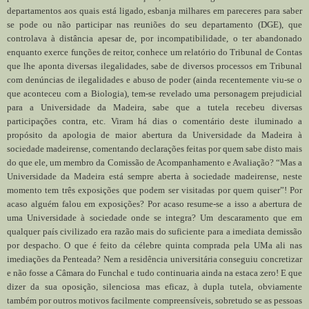
departamentos aos quais está ligado, esbanja milhares em pareceres para saber
se pode ou não participar nas reuniões do seu departamento (DGE), que
controlava à distância apesar de, por incompatibilidade, o ter abandonado
enquanto exerce funções de reitor, conhece um relatório do Tribunal de Contas
que lhe aponta diversas ilegalidades, sabe de diversos processos em Tribunal
com denúncias de ilegalidades e abuso de poder (ainda recentemente viu-se o
que aconteceu com a Biologia), tem-se revelado uma personagem prejudicial
para a Universidade da Madeira, sabe que a tutela recebeu diversas
participações contra, etc. Viram há dias o comentário deste iluminado a
propósito da apologia de maior abertura da Universidade da Madeira à
sociedade madeirense, comentando declarações feitas por quem sabe disto mais
do que ele, um membro da Comissão de Acompanhamento e Avaliação? “Mas a
Universidade da Madeira está sempre aberta à sociedade madeirense, neste
momento tem três exposições que podem ser visitadas por quem quiser”! Por
acaso alguém falou em exposições? Por acaso resume-se a isso a abertura de
uma Universidade à sociedade onde se integra? Um descaramento que em
qualquer país civilizado era razão mais do suficiente para a imediata demissão
por despacho. O que é feito da célebre quinta comprada pela UMa ali nas
imediações da Penteada? Nem a residência universitária conseguiu concretizar
e não fosse a Câmara do Funchal e tudo continuaria ainda na estaca zero! E que
dizer da sua oposição, silenciosa mas eficaz, à dupla tutela, obviamente
também por outros motivos facilmente compreensíveis, sobretudo se as pessoas