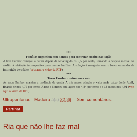
***
Famílias negoceiam com bancos para controlar crédito habitação
A taxa Euribor começou a baixar depois de ter atingido os 5,5 por cento, tornando a despesa mensal do
crédito à habitação incomportável para muitas famílias. A solução é renegociar com o banco ou mudar de
instituição de crédito (
veja aqui o video da RTP
)
***
Taxas Euribor continuam a cair
As taxas Euribor mantêm a tendência de queda. A três meses atingiu o valor mais baixo desde Abril,
fixando-se nos 4,79 por cento. A taxa a 6 meses está agora nos 4,84 por cento e a 12 meses nos 4,91 (
veja
aqui o video da RTP
)
Ultraperiferias - Madeira
à(s)
22:38
Sem comentários:
Partilhar
Ria que não lhe faz mal