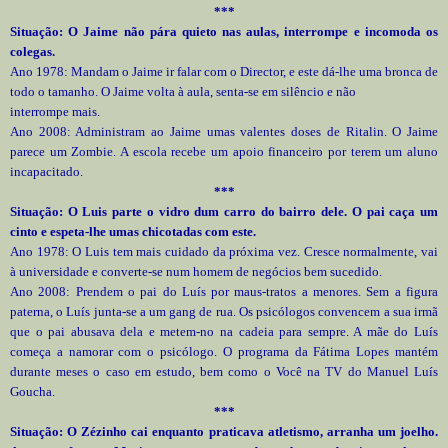
***
Situação: O Jaime não pára quieto nas aulas, interrompe e incomoda os
colegas.
Ano 1978: Mandam o Jaime ir falar com o Director, e este dá-lhe uma bronca de
todo o tamanho. O Jaime volta à aula, senta-se em silêncio e não
interrompe mais.
Ano 2008: Administram ao Jaime umas valentes doses de Ritalin. O Jaime
parece um Zombie. A escola recebe um apoio financeiro por terem um aluno
incapacitado.
***
Situação: O Luis parte o vidro dum carro do bairro dele. O pai caça um
cinto e espeta-lhe umas chicotadas com este.
Ano 1978: O Luis tem mais cuidado da próxima vez. Cresce normalmente, vai
à universidade e converte-se num homem de negócios bem sucedido.
Ano 2008: Prendem o pai do Luís por maus-tratos a menores. Sem a figura
paterna, o Luís junta-se a um gang de rua. Os psicólogos convencem a sua irmã
que o pai abusava dela e metem-no na cadeia para sempre. A mãe do Luís
começa a namorar com o psicólogo. O programa da Fátima Lopes mantém
durante meses o caso em estudo, bem como o Você na TV do Manuel Luís
Goucha.
***
Situação: O Zézinho cai enquanto praticava atletismo, arranha um joelho.