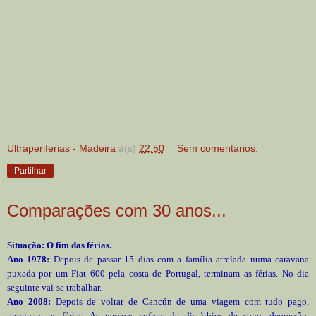
Ultraperiferias - Madeira
à(s)
22:50
Sem comentários:
Partilhar
Comparações com 30 anos...
Situação: O fim das férias.
Ano 1978:
Depois de passar 15 dias com a família atrelada numa caravana
puxada por um Fiat 600 pela costa de Portugal, terminam as férias. No dia
seguinte vai-se trabalhar.
Ano 2008:
Depois de voltar de Cancún de uma viagem com tudo pago,
terminam as férias. As pessoas sofrem de distúrbios de sono, depressão,