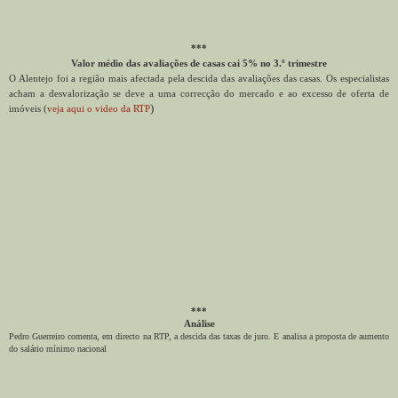
***
Valor médio das avaliações de casas cai 5% no 3.º trimestre
O Alentejo foi a região mais afectada pela descida das avaliações das casas. Os especialistas
acham a desvalorização se deve a uma correcção do mercado e ao excesso de oferta de
)
imóveis (
veja aqui o video da RTP
***
Análise
Pedro Guerreiro comenta, em directo na RTP, a descida das taxas de juro. E analisa a proposta de aumento
do salário mínimo nacional