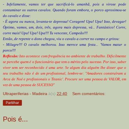
- Infelizmente, vamos ter que sacrificá-lo amanhã, pois a virose pode
contaminar os outros cavalos. Quando foram embora, o porco aproximou-se
do cavalo e disse:
- É agora ou nunca, levanta-te depressa! Coragem! Upa! Upa! Isso, devagar!
Óptimo, vamos, um, dois, três, agora mais depressa, vá... Fantástico! Corre,
corre mais! Upa! Upa! Upa!!! Tu venceste, Campeão!!!
Então, de repente o dono chegou, viu o cavalo a correr no campo e gritou:
- Milagre!!! O cavalo melhorou. Isso merece uma festa... 'Vamos matar o
porco!!!
Reflexão:
Isto acontece com frequência no ambiente de trabalho. Dificilmente
se percebe quem é o funcionário que tem o mérito pelo sucesso. Por isso, saber
viver sem ser reconhecido é uma arte. Se algum dia alguém lhe disser que o
seu trabalho não é de um profissional, lembre-se: "Amadores construíram a
Arca de Noé e profissionais o Titanic'. Procure ser uma pessoa de VALOR, em
vez de uma pessoa de SUCESSO"
Ultraperiferias - Madeira
à(s)
22:40
Sem comentários:
Partilhar
Pois é...