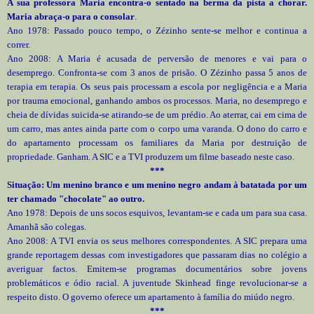
A sua professora Maria encontra-o sentado na berma da pista a chorar.
Maria abraça-o para o consolar
.
Ano 1978: Passado pouco tempo, o Zézinho sente-se melhor e continua a
correr.
Ano 2008: A Maria é acusada de perversão de menores e vai para o
desemprego. Confronta-se com 3 anos de prisão. O Zézinho passa 5 anos de
terapia em terapia. Os seus pais processam a escola por negligência e a Maria
por trauma emocional, ganhando ambos os processos. Maria, no desemprego e
cheia de dívidas suicida-se atirando-se de um prédio. Ao aterrar, cai em cima de
um carro, mas antes ainda parte com o corpo uma varanda. O dono do carro e
do apartamento processam os familiares da Maria por destruição de
propriedade. Ganham. A SIC e a TVI produzem um filme baseado neste caso.
***
Situação: Um menino branco e um menino negro andam à batatada por um
ter chamado "chocolate" ao outro.
Ano 1978: Depois de uns socos esquivos, levantam-se e cada um para sua casa.
Amanhã são colegas.
Ano 2008: A TVI envia os seus melhores correspondentes. A SIC prepara uma
grande reportagem dessas com investigadores que passaram dias no colégio a
averiguar factos. Emitem-se programas documentários sobre jovens
problemáticos e ódio racial. A juventude Skinhead finge revolucionar-se a
respeito disto. O governo oferece um apartamento à família do miúdo negro.
***