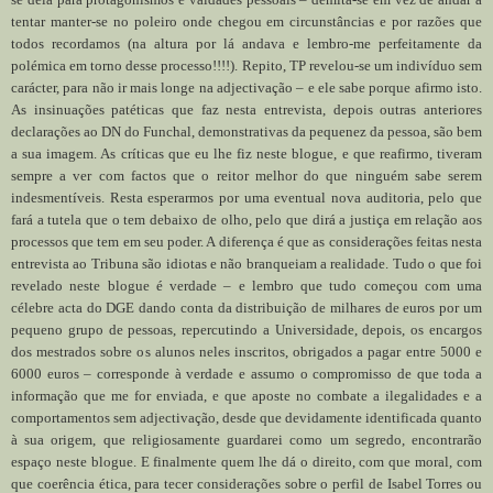
tentar manter-se no poleiro onde chegou em circunstâncias e por razões que
todos recordamos (na altura por lá andava e lembro-me perfeitamente da
polémica em torno desse processo!!!!). Repito, TP revelou-se um indivíduo sem
carácter, para não ir mais longe na adjectivação – e ele sabe porque afirmo isto.
As insinuações patéticas que faz nesta entrevista, depois outras anteriores
declarações ao DN do Funchal, demonstrativas da pequenez da pessoa, são bem
a sua imagem. As críticas que eu lhe fiz neste blogue, e que reafirmo, tiveram
sempre a ver com factos que o reitor melhor do que ninguém sabe serem
indesmentíveis. Resta esperarmos por uma eventual nova auditoria, pelo que
fará a tutela que o tem debaixo de olho, pelo que dirá a justiça em relação aos
processos que tem em seu poder. A diferença é que as considerações feitas nesta
entrevista ao Tribuna são idiotas e não branqueiam a realidade. Tudo o que foi
revelado neste blogue é verdade – e lembro que tudo começou com uma
célebre acta do DGE dando conta da distribuição de milhares de euros por um
pequeno grupo de pessoas, repercutindo a Universidade, depois, os encargos
dos mestrados sobre os alunos neles inscritos, obrigados a pagar entre 5000 e
6000 euros – corresponde à verdade e assumo o compromisso de que toda a
informação que me for enviada, e que aposte no combate a ilegalidades e a
comportamentos sem adjectivação, desde que devidamente identificada quanto
à sua origem, que religiosamente guardarei como um segredo, encontrarão
espaço neste blogue. E finalmente quem lhe dá o direito, com que moral, com
que coerência ética, para tecer considerações sobre o perfil de Isabel Torres ou