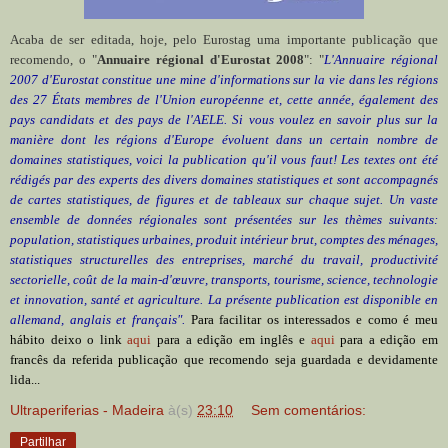
Acaba de ser editada, hoje, pelo Eurostag uma importante publicação que
recomendo, o "
Annuaire régional d'Eurostat 2008
": "
L'Annuaire régional
2007 d'Eurostat constitue une mine d'informations sur la vie dans les régions
des 27 États membres de l'Union européenne et, cette année, également des
pays candidats et des pays de l'AELE. Si vous voulez en savoir plus sur la
manière dont les régions d'Europe évoluent dans un certain nombre de
domaines statistiques, voici la publication qu'il vous faut! Les textes ont été
rédigés par des experts des divers domaines statistiques et sont accompagnés
de cartes statistiques, de figures et de tableaux sur chaque sujet. Un vaste
ensemble de données régionales sont présentées sur les thèmes suivants:
population, statistiques urbaines, produit intérieur brut, comptes des ménages,
statistiques structurelles des entreprises, marché du travail, productivité
sectorielle, coût de la main-d'œuvre, transports, tourisme, science, technologie
et innovation, santé et agriculture. La présente publication est disponible en
allemand, anglais et français".
Para facilitar os interessados e como é meu
hábito deixo o link
aqui
para a edição em inglês e
aqui
para a edição em
francês da referida publicação que recomendo seja guardada e devidamente
lida...
Ultraperiferias - Madeira
à(s)
23:10
Sem comentários:
Partilhar