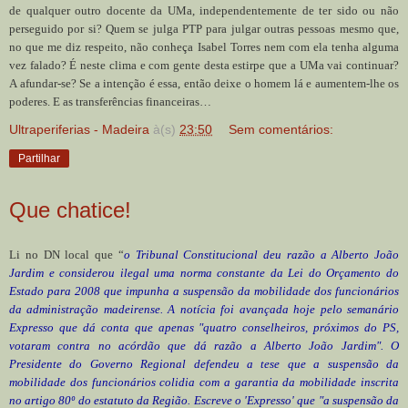
de qualquer outro docente da UMa, independentemente de ter sido ou não
perseguido por si? Quem se julga PTP para julgar outras pessoas mesmo que,
no que me diz respeito, não conheça Isabel Torres nem com ela tenha alguma
vez falado? É neste clima e com gente desta estirpe que a UMa vai continuar?
A afundar-se? Se a intenção é essa, então deixe o homem lá e aumentem-lhe os
poderes. E as transferências financeiras…
Ultraperiferias - Madeira
à(s)
23:50
Sem comentários:
Partilhar
Que chatice!
Li no DN local que “
o Tribunal Constitucional deu razão a Alberto João
Jardim e considerou ilegal uma norma constante da Lei do Orçamento do
Estado para 2008 que impunha a suspensão da mobilidade dos funcionários
da administração madeirense. A notícia foi avançada hoje pelo semanário
Expresso que dá conta que apenas "quatro conselheiros, próximos do PS,
votaram contra no acórdão que dá razão a Alberto João Jardim". O
Presidente do Governo Regional defendeu a tese que a suspensão da
mobilidade dos funcionários colidia com a garantia da mobilidade inscrita
no artigo 80º do estatuto da Região. Escreve o 'Expresso' que "a suspensão da