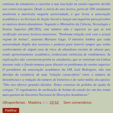
centenas de estudantes a cancelar a sua inscrição no ensino superior devido
aos cortes nos apoios. Desde o início do ano lectivo, perto de 500 estudantes
anularam a matrícula naquela universidade, o que levou a associação
académica e os Serviços de Acção Social a lançar um inquérito para perceber
os motivos destes abandonos. Segundo o Ministério da Ciência, Tecnologia e
Ensino Superior (MCTES), este número não é superior ao que se tem
verificado em anos lectivos anteriores. "Nenhuma relação terá com o actual
regime de bolsas", sustenta Mariano Gago. O ministro lembra que cada
universidade dispõe dos recursos e poderes para intervir sempre que tenha
conhecimento de algum caso de risco de abandono escolar de alunos que,
tendo aproveitamento académico, evidenciam carências de rendimentos. As
explicações não convencem porém os estudantes, que se reuniram em Lisboa
durante todo o fim-de-semana para discutir os problemas do ensino superior.
O presidente da associação académica da UM, Luís Rodrigues, não tem
dúvidas da existência de uma "relação causa-efeito" entre o número de
desistências e a redução do número de bolseiros e do valor médio dos apoios.
"Não nos oferece grandes dúvidas. Temos centenas de pedidos de ajuda de
colegas." O regulamento de atribuição de bolsas de estudo foi um dos temas
mais quentes do Encontro Nacional de Direcções Académicas”.
Ultraperiferias - Madeira
à(s)
23:52
Sem comentários:
Partilhar