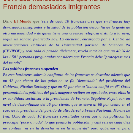
Francia demasiados imigrantes
Diz o
El Mundo
que "
seis de cada 10 franceses cree que en Francia hay
demasiados inmigrantes y la mitad de la población desconfía de la gente de
otra nacionalidad y de quien tiene una creencia religiosa distinta a la suya,
según un sondeo publicado hoy. La encuesta, encargada por el Centro de
Investigaciones Políticas de la Universidad parisina de Sciences Po
(CEVIPOF) y realizada el pasado diciembre, revela también que un 40 % de
las 1.501 personas preguntadas considera que Francia debe "protegerse más
del mundo".
Los políticos franceses suspenden
En este barómetro sobre la confianza de los franceses se descubre además que
un 42 por ciento de los galos no se fía "demasiado" del presidente del
Gobierno, Nicolas Sarkozy, y que un 47 por ciento "nunca confió en él". Otras
personalidades políticas del país tampoco reciben un aprobado, entre ellas la
ex candidata socialista a la presidencia de Francia, Ségolène Royal, con un
nivel de desconfianza del 56 por ciento, que se eleva al 68 por ciento en el
caso de la presidenta del partido de ultraderecha Frente Nacional, Marine Le
Pen. Ocho de cada 10 franceses consultados creen que a los políticos les
preocupa "poco o nada" lo que piensa la población, y casi seis de cada diez
no confían "ni en la derecha ni en la izquierda" para gobernar el país.