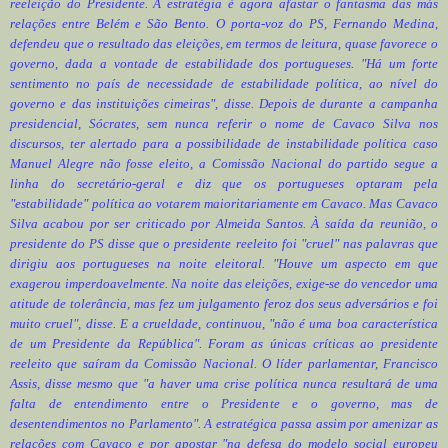
reeleição do Presidente. A estratégia é agora afastar o fantasma das más
relações entre Belém e São Bento. O porta-voz do PS, Fernando Medina,
defendeu que o resultado das eleições, em termos de leitura, quase favorece o
governo, dada a vontade de estabilidade dos portugueses. "Há um forte
sentimento no país de necessidade de estabilidade política, ao nível do
governo e das instituições cimeiras", disse. Depois de durante a campanha
presidencial, Sócrates, sem nunca referir o nome de Cavaco Silva nos
discursos, ter alertado para a possibilidade de instabilidade política caso
Manuel Alegre não fosse eleito, a Comissão Nacional do partido segue a
linha do secretário-geral e diz que os portugueses optaram pela
"estabilidade" política ao votarem maioritariamente em Cavaco. Mas Cavaco
Silva acabou por ser criticado por Almeida Santos. À saída da reunião, o
presidente do PS disse que o presidente reeleito foi "cruel" nas palavras que
dirigiu aos portugueses na noite eleitoral. "Houve um aspecto em que
exagerou imperdoavelmente. Na noite das eleições, exige-se do vencedor uma
atitude de tolerância, mas fez um julgamento feroz dos seus adversários e foi
muito cruel", disse. E a crueldade, continuou, "não é uma boa característica
de um Presidente da República". Foram as únicas críticas ao presidente
reeleito que saíram da Comissão Nacional. O líder parlamentar, Francisco
Assis, disse mesmo que "a haver uma crise política nunca resultará de uma
falta de entendimento entre o Presidente e o governo, mas de
desentendimentos no Parlamento". A estratégica passa assim por amenizar as
relações com Cavaco e por apostar "na defesa do modelo social europeu