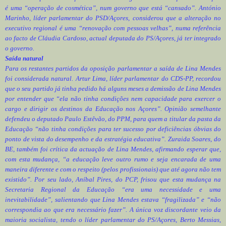
é uma “operação de cosmética”, num governo que está “cansado”. António
Marinho, líder parlamentar do PSD/Açores, considerou que a alteração no
executivo regional é uma “renovação com pessoas velhas”, numa referência
ao facto de Cláudia Cardoso, actual deputada do PS/Açores, já ter integrado
o governo.
Saída natural
Para os restantes partidos da oposição parlamentar a saída de Lina Mendes
foi considerada natural. Artur Lima, líder parlamentar do CDS-PP, recordou
que o seu partido já tinha pedido há alguns meses a demissão de Lina Mendes
por entender que “ela não tinha condições nem capacidade para exercer o
cargo e dirigir os destinos da Educação nos Açores”. Opinião semelhante
defendeu o deputado Paulo Estêvão, do PPM, para quem a titular da pasta da
Educação “não tinha condições para ter sucesso por deficiências óbvias do
ponto de vista do desempenho e da estratégia educativa”. Zuraida Soares, do
BE, também foi crítica da actuação de Lina Mendes, afirmando esperar que,
com esta mudança, “a educação leve outro rumo e seja encarada de uma
maneira diferente e com o respeito (pelos profissionais) que até agora não tem
existido”. Por seu lado, Aníbal Pires, do PCP, frisou que esta mudança na
Secretaria Regional da Educação “era uma necessidade e uma
inevitabilidade”, salientando que Lina Mendes estava “fragilizada” e “não
correspondia ao que era necessário fazer”. A única voz discordante veio da
maioria socialista, tendo o líder parlamentar do PS/Açores, Berto Messias,