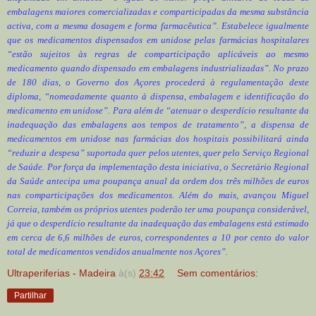
embalagens maiores comercializadas e comparticipadas da mesma substância
activa, com a mesma dosagem e forma farmacêutica”. Estabelece igualmente
que os medicamentos dispensados em unidose pelas farmácias hospitalares
“estão sujeitos às regras de comparticipação aplicáveis ao mesmo
medicamento quando dispensado em embalagens industrializadas”. No prazo
de 180 dias, o Governo dos Açores procederá à regulamentação deste
diploma, “nomeadamente quanto à dispensa, embalagem e identificação do
medicamento em unidose”. Para além de “atenuar o desperdício resultante da
inadequação das embalagens aos tempos de tratamento”, a dispensa de
medicamentos em unidose nas farmácias dos hospitais possibilitará ainda
“reduzir a despesa” suportada quer pelos utentes, quer pelo Serviço Regional
de Saúde. Por força da implementação desta iniciativa, o Secretário Regional
da Saúde antecipa uma poupança anual da ordem dos três milhões de euros
nas comparticipações dos medicamentos. Além do mais, avançou Miguel
Correia, também os próprios utentes poderão ter uma poupança considerável,
já que o desperdício resultante da inadequação das embalagens está estimado
em cerca de 6,6 milhões de euros, correspondentes a 10 por cento do valor
total de medicamentos vendidos anualmente nos Açores”.
Ultraperiferias - Madeira
à(s)
23:42
Sem comentários:
Partilhar