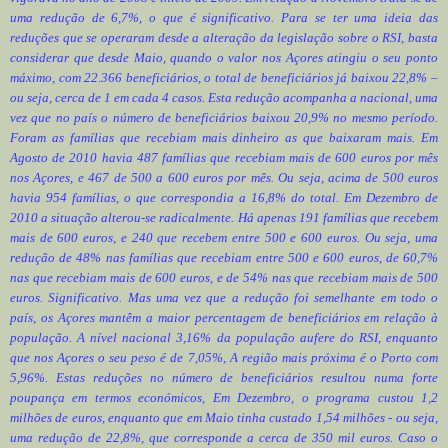
uma redução de 6,7%, o que é significativo. Para se ter uma ideia das
reduções que se operaram desde a alteração da legislação sobre o RSI, basta
considerar que desde Maio, quando o valor nos Açores atingiu o seu ponto
máximo, com 22.366 beneficiários, o total de beneficiários já baixou 22,8% –
ou seja, cerca de 1 em cada 4 casos. Esta redução acompanha a nacional, uma
vez que no país o número de beneficiários baixou 20,9% no mesmo período.
Foram as famílias que recebiam mais dinheiro as que baixaram mais. Em
Agosto de 2010 havia 487 famílias que recebiam mais de 600 euros por mês
nos Açores, e 467 de 500 a 600 euros por mês. Ou seja, acima de 500 euros
havia 954 famílias, o que correspondia a 16,8% do total. Em Dezembro de
2010 a situação alterou-se radicalmente. Há apenas 191 famílias que recebem
mais de 600 euros, e 240 que recebem entre 500 e 600 euros. Ou seja, uma
redução de 48% nas famílias que recebiam entre 500 e 600 euros, de 60,7%
nas que recebiam mais de 600 euros, e de 54% nas que recebiam mais de 500
euros. Significativo. Mas uma vez que a redução foi semelhante em todo o
país, os Açores mantêm a maior percentagem de beneficiários em relação à
população. A nível nacional 3,16% da população aufere do RSI, enquanto
que nos Açores o seu peso é de 7,05%, A região mais próxima é o Porto com
5,96%. Estas reduções no número de beneficiários resultou numa forte
poupança em termos económicos, Em Dezembro, o programa custou 1,2
milhões de euros, enquanto que em Maio tinha custado 1,54 milhões - ou seja,
uma redução de 22,8%, que corresponde a cerca de 350 mil euros. Caso o