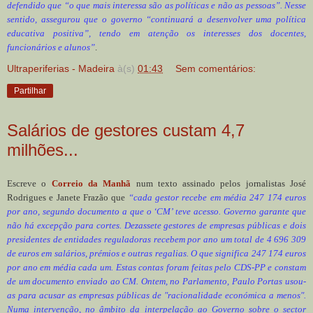
defendido que “o que mais interessa são as políticas e não as pessoas”. Nesse
sentido, assegurou que o governo “continuará a desenvolver uma política
educativa positiva”, tendo em atenção os interesses dos docentes,
funcionários e alunos”
.
Ultraperiferias - Madeira
à(s)
01:43
Sem comentários:
Partilhar
Salários de gestores custam 4,7
milhões...
Escreve o
Correio da Manhã
num texto assinado pelos jornalistas José
Rodrigues e Janete Frazão que
“cada gestor recebe em média 247 174 euros
por ano, segundo documento a que o ‘CM’ teve acesso. Governo garante que
não há excepção para cortes. Dezassete gestores de empresas públicas e dois
presidentes de entidades reguladoras recebem por ano um total de 4 696 309
de euros em salários, prémios e outras regalias. O que significa 247 174 euros
por ano em média cada um. Estas contas foram feitas pelo CDS-PP e constam
de um documento enviado ao CM. Ontem, no Parlamento, Paulo Portas usou-
as para acusar as empresas públicas de "racionalidade económica a menos".
Numa intervenção, no âmbito da interpelação ao Governo sobre o sector