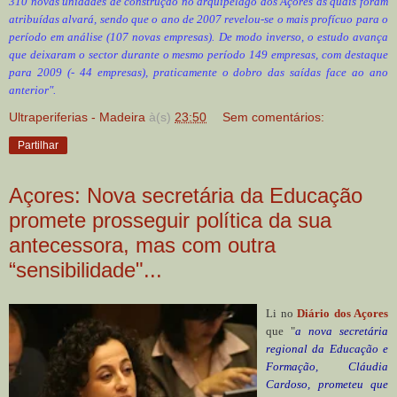
310 novas unidades de construção no arquipélago dos Açores às quais foram
atribuídas alvará, sendo que o ano de 2007 revelou-se o mais profícuo para o
período em análise (107 novas empresas). De modo inverso, o estudo avança
que deixaram o sector durante o mesmo período 149 empresas, com destaque
para 2009 (- 44 empresas), praticamente o dobro das saídas face ao ano
anterior".
Ultraperiferias - Madeira
à(s)
23:50
Sem comentários:
Partilhar
Açores: Nova secretária da Educação
promete prosseguir política da sua
antecessora, mas com outra
“sensibilidade"...
Li no
Diário dos Açores
que "
a nova secretária
regional da Educação e
Formação, Cláudia
Cardoso, prometeu que