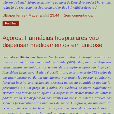
número de beneficiários se mantenha ao nível de Dezembro, poderá haver uma
redução do seu custo nos Açores na ordem dos 3,1 milhões de euros
”.
Ultraperiferias - Madeira
à(s)
23:44
Sem comentários:
Partilhar
Açores: Farmácias hospitalares vão
dispensar medicamentos em unidose
Segundo o
Diário dos Açores
, "
as farmácias dos três hospitais açorianos
integrados no Sistema Regional de Saúde (SRS) vão passar a dispensar
medicamentos em unidose nos termos de um diploma aprovado hoje pela
Assembleia Legislativa. A ideia é possibilitar que os utentes do SRS saídos de
um internamento ou de um atendimento nas urgências possam adquirir na
farmácia hospitalar a medicação prescrita na exacta quantidade que lhe foi
preceituada e a um preço mais baixo. Na ausência de oferta suficiente no
mercado das farmácias de oficina, a dispensa de medicamentos em unidose
poderá ainda ser dispensada aos utentes da consulta externa através dos
serviços farmacêuticos das unidades de saúde. O diploma, da iniciativa do
Governo, determina também que o preço máximo de cada medicamento
dispensado em unidose “é igual ao menor preço unitário de todas as