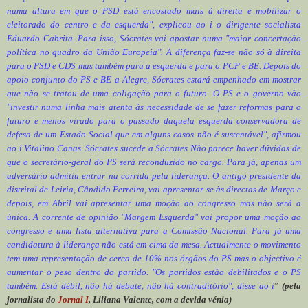
numa altura em que o PSD está encostado mais à direita e mobilizar o
eleitorado do centro e da esquerda", explicou ao i o dirigente socialista
Eduardo Cabrita. Para isso, Sócrates vai apostar numa "maior concertação
política no quadro da União Europeia". A diferença faz-se não só à direita
para o PSD e CDS mas também para a esquerda e para o PCP e BE. Depois do
apoio conjunto do PS e BE a Alegre, Sócrates estará empenhado em mostrar
que não se tratou de uma coligação para o futuro. O PS e o governo vão
"investir numa linha mais atenta às necessidade de se fazer reformas para o
futuro e menos virado para o passado daquela esquerda conservadora de
defesa de um Estado Social que em alguns casos não é sustentável", afirmou
ao i Vitalino Canas. Sócrates sucede a Sócrates Não parece haver dúvidas de
que o secretário-geral do PS será reconduzido no cargo. Para já, apenas um
adversário admitiu entrar na corrida pela liderança. O antigo presidente da
distrital de Leiria, Cândido Ferreira, vai apresentar-se às directas de Março e
depois, em Abril vai apresentar uma moção ao congresso mas não será a
única. A corrente de opinião "Margem Esquerda" vai propor uma moção ao
congresso e uma lista alternativa para a Comissão Nacional. Para já uma
candidatura à liderança não está em cima da mesa. Actualmente o movimento
tem uma representação de cerca de 10% nos órgãos do PS mas o objectivo é
aumentar o peso dentro do partido. "Os partidos estão debilitados e o PS
também. Está débil, não há debate, não há contraditório", disse ao i
”
(pela
jornalista do
Jornal I
, Liliana Valente, com a devida vénia)