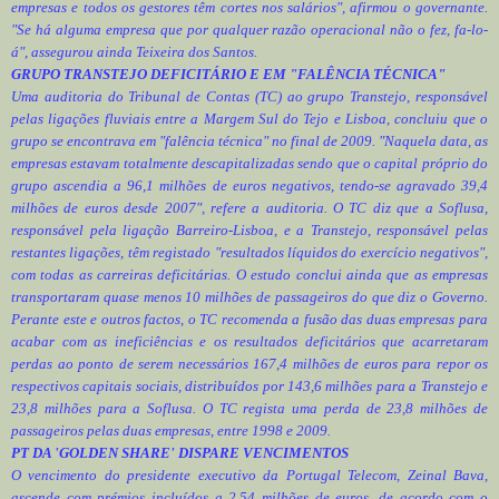
empresas e todos os gestores têm cortes nos salários", afirmou o governante.
"Se há alguma empresa que por qualquer razão operacional não o fez, fa-lo-
á", assegurou ainda Teixeira dos Santos.
GRUPO TRANSTEJO DEFICITÁRIO E EM "FALÊNCIA TÉCNICA"
Uma auditoria do Tribunal de Contas (TC) ao grupo Transtejo, responsável
pelas ligações fluviais entre a Margem Sul do Tejo e Lisboa, concluiu que o
grupo se encontrava em "falência técnica" no final de 2009. "Naquela data, as
empresas estavam totalmente descapitalizadas sendo que o capital próprio do
grupo ascendia a 96,1 milhões de euros negativos, tendo-se agravado 39,4
milhões de euros desde 2007", refere a auditoria. O TC diz que a Soflusa,
responsável pela ligação Barreiro-Lisboa, e a Transtejo, responsável pelas
restantes ligações, têm registado "resultados líquidos do exercício negativos",
com todas as carreiras deficitárias. O estudo conclui ainda que as empresas
transportaram quase menos 10 milhões de passageiros do que diz o Governo.
Perante este e outros factos, o TC recomenda a fusão das duas empresas para
acabar com as ineficiências e os resultados deficitários que acarretaram
perdas ao ponto de serem necessários 167,4 milhões de euros para repor os
respectivos capitais sociais, distribuídos por 143,6 milhões para a Transtejo e
23,8 milhões para a Soflusa. O TC regista uma perda de 23,8 milhões de
passageiros pelas duas empresas, entre 1998 e 2009.
PT DA 'GOLDEN SHARE' DISPARE VENCIMENTOS
O vencimento do presidente executivo da Portugal Telecom, Zeinal Bava,
ascende com prémios incluídos a 2,54 milhões de euros, de acordo com o