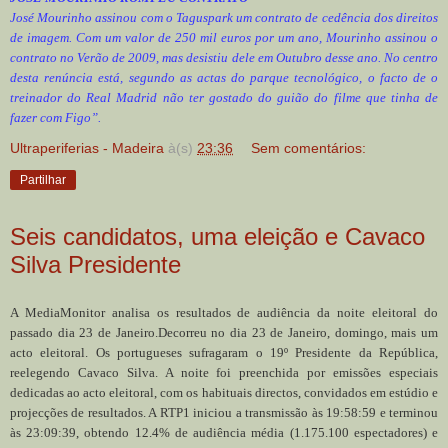
José Mourinho assinou com o Taguspark um contrato de cedência dos direitos
de imagem. Com um valor de 250 mil euros por um ano, Mourinho assinou o
contrato no Verão de 2009, mas desistiu dele em Outubro desse ano. No centro
desta renúncia está, segundo as actas do parque tecnológico, o facto de o
treinador do Real Madrid não ter gostado do guião do filme que tinha de
fazer com Figo”.
Ultraperiferias - Madeira
à(s)
23:36
Sem comentários:
Partilhar
Seis candidatos, uma eleição e Cavaco
Silva Presidente
A MediaMonitor analisa os resultados de audiência da noite eleitoral do
passado dia 23 de Janeiro.Decorreu no dia 23 de Janeiro, domingo, mais um
acto eleitoral. Os portugueses sufragaram o 19º Presidente da República,
reelegendo Cavaco Silva. A noite foi preenchida por emissões especiais
dedicadas ao acto eleitoral, com os habituais directos, convidados em estúdio e
projecções de resultados. A RTP1 iniciou a transmissão às 19:58:59 e terminou
às 23:09:39, obtendo 12.4% de audiência média (1.175.100 espectadores) e