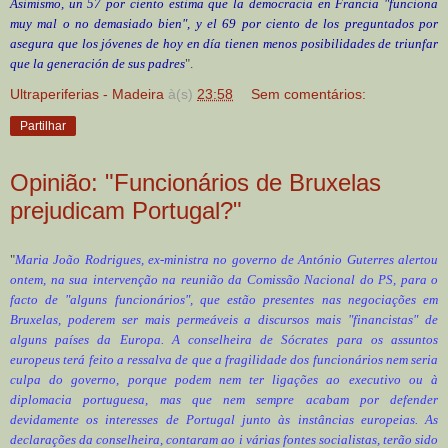
Asimismo, un 57 por ciento estima que la democracia en Francia "funciona
muy mal o no demasiado bien", y el 69 por ciento de los preguntados por
asegura que los jóvenes de hoy en día tienen menos posibilidades de triunfar
que la generación de sus padres
".
Ultraperiferias - Madeira
à(s)
23:58
Sem comentários:
Partilhar
Opinião: "Funcionários de Bruxelas
prejudicam Portugal?"
"
Maria João Rodrigues, ex-ministra no governo de António Guterres alertou
ontem, na sua intervenção na reunião da Comissão Nacional do PS, para o
facto de "alguns funcionários", que estão presentes nas negociações em
Bruxelas, poderem ser mais permeáveis a discursos mais "financistas" de
alguns países da Europa. A conselheira de Sócrates para os assuntos
europeus terá feito a ressalva de que a fragilidade dos funcionários nem seria
culpa do governo, porque podem nem ter ligações ao executivo ou à
diplomacia portuguesa, mas que nem sempre acabam por defender
devidamente os interesses de Portugal junto às instâncias europeias. As
declarações da conselheira, contaram ao i várias fontes socialistas, terão sido