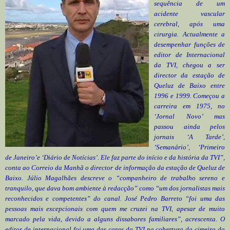
sequência de um
acidente vascular
cerebral, após uma
cirurgia. Actualmente a
desempenhar funções de
editor de Internacional
da TVI, chegou a ser
director da estação de
Queluz de Baixo entre
1996 e 1999. Começou a
carreira em 1975, no
‘Jornal Novo’ mas
passou ainda pelos
jornais ‘A Tarde’,
‘Semanário’, ‘Primeiro
de Janeiro’e ‘Diário de Notícias’. Ele faz parte do início e da história da TVI”,
conta ao Correio da Manhã o director de informação da estação de Queluz de
Baixo. Júlio Magalhães descreve o “companheiro de trabalho sereno e
tranquilo, que dava bom ambiente à redacção” como “um dos jornalistas mais
reconhecidos e competentes” do canal. José Pedro Barreto “foi uma das
pessoas mais excepcionais com quem me cruzei na TVI, apesar de muito
marcado pela vida, devido a alguns dissabores familiares”, acrescenta. O
editor de internacional foi uma das caras da TVI na cobertura da cimeira da