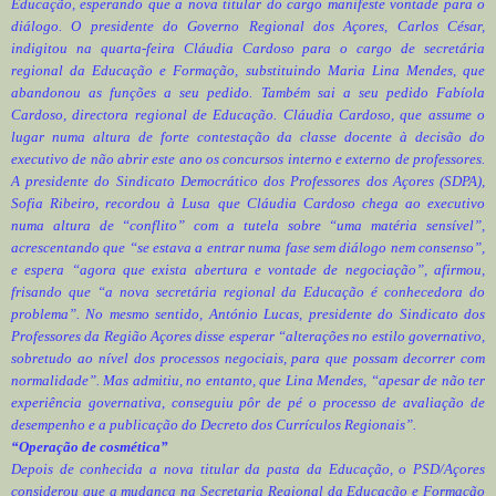
Educação, esperando que a nova titular do cargo manifeste vontade para o
diálogo. O presidente do Governo Regional dos Açores, Carlos César,
indigitou na quarta-feira Cláudia Cardoso para o cargo de secretária
regional da Educação e Formação, substituindo Maria Lina Mendes, que
abandonou as funções a seu pedido. Também sai a seu pedido Fabíola
Cardoso, directora regional de Educação. Cláudia Cardoso, que assume o
lugar numa altura de forte contestação da classe docente à decisão do
executivo de não abrir este ano os concursos interno e externo de professores.
A presidente do Sindicato Democrático dos Professores dos Açores (SDPA),
Sofia Ribeiro, recordou à Lusa que Cláudia Cardoso chega ao executivo
numa altura de “conflito” com a tutela sobre “uma matéria sensível”,
acrescentando que “se estava a entrar numa fase sem diálogo nem consenso”,
e espera “agora que exista abertura e vontade de negociação”, afirmou,
frisando que “a nova secretária regional da Educação é conhecedora do
problema”. No mesmo sentido, António Lucas, presidente do Sindicato dos
Professores da Região Açores disse esperar “alterações no estilo governativo,
sobretudo ao nível dos processos negociais, para que possam decorrer com
normalidade”. Mas admitiu, no entanto, que Lina Mendes, “apesar de não ter
experiência governativa, conseguiu pôr de pé o processo de avaliação de
desempenho e a publicação do Decreto dos Currículos Regionais”.
“Operação de cosmética”
Depois de conhecida a nova titular da pasta da Educação, o PSD/Açores
considerou que a mudança na Secretaria Regional da Educação e Formação