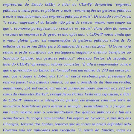
empresarial do Estado (SEE), o líder do CDS-PP denunciou "empresas
públicas a mais, gestores públicos a mais, remunerações de gestores públicos
a mais e endividamento das empresas públicas a mais". De acordo com Portas,
"o sector empresarial do Estado não pára de crescer, mesmo num tempo em
que a economia portuguesa não cessa de se retrair". Para além do número
crescente de empresas e de gestores ano após ano, o CDS-PP notou ainda que
o valor global gasto em remunerações de gestores públicos subiu de 35
milhões de euros, em 2008, para 39 milhões de euros, em 2009. "O Governo já
estava a pedir sacrifícios aos portugueses enquanto atribuía benefícios ao
Sindicato Oficioso dos gestores públicos", observou Portas. De seguida, o
líder do CDS-PP apresentou valores concretos: "É difícil compreender como é
que o governador do Banco de Portugal tem um salário de 243 mil euros por
ano, que é quase o dobro dos 137 mil euros recebidos pelo presidente da
reserva federal dos Estados Unidos; ou que o presidente da Anacom receba,
anualmente, 234 mil euros, um salário paradoxalmente superior aos 220 mil
euros da chanceler Merkel", exemplificou Portas. Feita esta exposição, o líder
do CDS-PP anunciou a intenção do partido em avançar com uma série de
iniciativas legislativas para alterar a situação, nomeadamente a fixação de
um limite máximo para o vencimento-base dos gestores públicos e o fim das
acumulações de cargos remunerados. Em defesa do Governo, o ministro das
Finanças, Teixeira dos Santos, reiterou que os cortes salariais definidos pelo
Governo vão ser aplicados sem excepção. "A partir de Janeiro, todas as