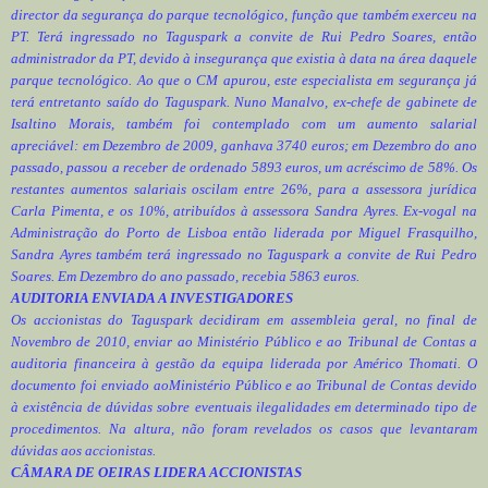
director da segurança do parque tecnológico, função que também exerceu na
PT. Terá ingressado no Taguspark a convite de Rui Pedro Soares, então
administrador da PT, devido à insegurança que existia à data na área daquele
parque tecnológico. Ao que o CM apurou, este especialista em segurança já
terá entretanto saído do Taguspark. Nuno Manalvo, ex-chefe de gabinete de
Isaltino Morais, também foi contemplado com um aumento salarial
apreciável: em Dezembro de 2009, ganhava 3740 euros; em Dezembro do ano
passado, passou a receber de ordenado 5893 euros, um acréscimo de 58%. Os
restantes aumentos salariais oscilam entre 26%, para a assessora jurídica
Carla Pimenta, e os 10%, atribuídos à assessora Sandra Ayres. Ex-vogal na
Administração do Porto de Lisboa então liderada por Miguel Frasquilho,
Sandra Ayres também terá ingressado no Taguspark a convite de Rui Pedro
Soares. Em Dezembro do ano passado, recebia 5863 euros.
AUDITORIA ENVIADA A INVESTIGADORES
Os accionistas do Taguspark decidiram em assembleia geral, no final de
Novembro de 2010, enviar ao Ministério Público e ao Tribunal de Contas a
auditoria financeira à gestão da equipa liderada por Américo Thomati. O
documento foi enviado aoMinistério Público e ao Tribunal de Contas devido
à existência de dúvidas sobre eventuais ilegalidades em determinado tipo de
procedimentos. Na altura, não foram revelados os casos que levantaram
dúvidas aos accionistas.
CÂMARA DE OEIRAS LIDERA ACCIONISTAS