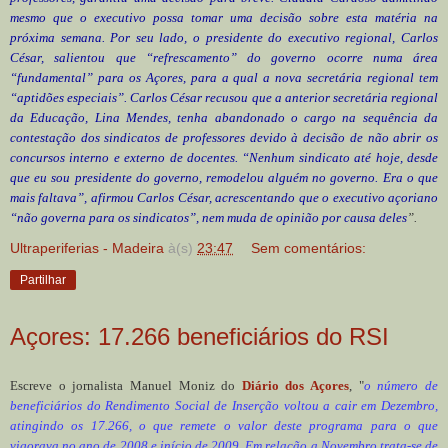
mesmo que o executivo possa tomar uma decisão sobre esta matéria na
próxima semana. Por seu lado, o presidente do executivo regional, Carlos
César, salientou que “refrescamento” do governo ocorre numa área
“fundamental” para os Açores, para a qual a nova secretária regional tem
“aptidões especiais”. Carlos César recusou que a anterior secretária regional
da Educação, Lina Mendes, tenha abandonado o cargo na sequência da
contestação dos sindicatos de professores devido à decisão de não abrir os
concursos interno e externo de docentes. “Nenhum sindicato até hoje, desde
que eu sou presidente do governo, remodelou alguém no governo. Era o que
mais faltava”, afirmou Carlos César, acrescentando que o executivo açoriano
“não governa para os sindicatos”, nem muda de opinião por causa deles
”.
Ultraperiferias - Madeira
à(s)
23:47
Sem comentários:
Partilhar
Açores: 17.266 beneficiários do RSI
Escreve o jornalista Manuel Moniz do
Diário dos Açores
, "
o número de
beneficiários do Rendimento Social de Inserção voltou a cair em Dezembro,
atingindo os 17.266, o que remete o valor deste programa para o que
vigorava no ano de 2008 e início de 2009. Em relação a Novembro trata-se de