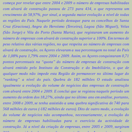
começa por revelar que entre 2004 e 2009 o número de empresas habilitadas
com alvará de construção passou de 273 para 434, o que representa um
crescimento de 58,97%, por sinal, a segunda maior evolução a nível de todas
as regiões do País. Naquele período destaque para os concelhos de Santa
Cruz (Graciosa), Angra do Heroísmo (Terceira), Lagoa (São Miguel), Velas
(São Jorge) e Vila do Porto (Santa Maria), que registaram um aumento do
número de empresas com alvará de construção superior a 100%. Em termos de
peso relativo das várias regiões, no que respeita ao número de empresas com
alvará de construção, os Açores elevaram a sua percentagem no total do País
de 1,08% para 1,79% entre 2004 e 2009. Assim, os Açores conquistaram 0,71
pontos percentuais na “quota” do número de empresas de construção com
alvará emitido pelo Instituto da Construção e do Imobiliário, o que de
qualquer modo não impede esta Região de permanecer no último lugar do
“ranking” a nível do país. Quebra de 182 milhões O estudo analisou
igualmente a evolução do volume de negócios das empresas de construção
com alvará entre 2004 e 2009. E conclui que se registou naquele período um
aumento da ordem dos 18,27%, ainda que no último ano em análise, portanto,
entre 2008 e 2009, se tenha assistido a uma quebra significativa de 740 para
568 milhões de euros (-182 milhões de euros). Dito de outro modo, a evolução
do volume de negócios não acompanhou, necessariamente, a evolução do
número de empresas habilitadas para o exercício da actividade de
construção. Já a nível da criação de empresas, entre 2005 e 2009, surgiram