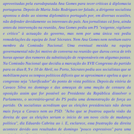
aproveitadas pela eurodeputada Ana Gomes para tecer críticas à diplomacia
portuguesa. Depois de Maria João Rodrigues ter falado, a dirigente socialista
apontou o dedo ao sistema diplomático português por, em diversas ocasiões,
não defender devidamente os interesses do país. Aos jornalistas cá fora, ainda
antes da intervenção na reunião, Ana Gomes pediu um PS "exigente, vigilante
e crítico" à actuação do governo, mas nem por uma única vez pediu
remodelações da equipa de José Sócrates. Nem Ana Gomes nem nenhum outro
membro da Comissão Nacional. Uma eventual mexida na equipa
governamental não foi motivo de conversa na reunião que durou cerca de três
horas apesar dos rumores da substituição de responsáveis em algumas pastas.
Na Comissão Nacional que decidiu a marcação do XVII Congresso do partido
para os dias 8, 9 e 10 de Abril, no Porto, Sócrates pediu aos socialistas que se
mobilizem para os tempos políticos difíceis que se aproximam e apelou a que o
congresso seja "clarificador" do ponto de vista político. Depois da vitória de
Cavaco Silva no domingo e das ameaças de uma moção de censura da
oposição assim que for possível ao Presidente da República dissolver o
Parlamento, o secretário-geral do PS pediu uma demonstração de força ao
partido. Os socialistas acreditam que as eleições presidenciais não deram
mais força a Cavaco nem ao PSD: "Acho que se frustrou aquela visão da
direita de que as eleições seriam o início de um novo ciclo de mudança
política", diz Eduardo Cabrita ao i. E, esclarece, essa frustração da direita
acontece devido aos resultados de domingo "pouco expressivos" para uma