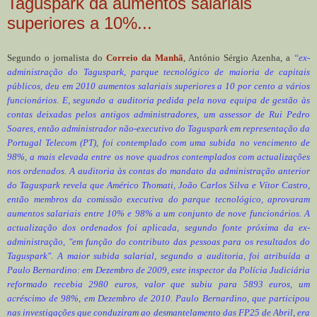
Taguspark dá aumentos salariais
superiores a 10%...
Segundo o jornalista do
Correio da Manhã
, António Sérgio Azenha, a
“ex-
administração do Taguspark, parque tecnológico de maioria de capitais
públicos, deu em 2010 aumentos salariais superiores a 10 por cento a vários
funcionários. E, segundo a auditoria pedida pela nova equipa de gestão às
contas deixadas pelos antigos administradores, um assessor de Rui Pedro
Soares, então administrador não-executivo do Taguspark em representação da
Portugal Telecom (PT), foi contemplado com uma subida no vencimento de
98%, a mais elevada entre os nove quadros contemplados com actualizações
nos ordenados. A auditoria às contas do mandato da administração anterior
do Taguspark revela que Américo Thomati, João Carlos Silva e Vítor Castro,
então membros da comissão executiva do parque tecnológico, aprovaram
aumentos salariais entre 10% e 98% a um conjunto de nove funcionários. A
actualização dos ordenados foi aplicada, segundo fonte próxima da ex-
administração, "em função do contributo das pessoas para os resultados do
Taguspark". A maior subida salarial, segundo a auditoria, foi atribuída a
Paulo Bernardino: em Dezembro de 2009, este inspector da Polícia Judiciária
reformado recebia 2980 euros, valor que subiu para 5893 euros, um
acréscimo de 98%, em Dezembro de 2010. Paulo Bernardino, que participou
nas investigações que conduziram ao desmantelamento das FP25 de Abril, era