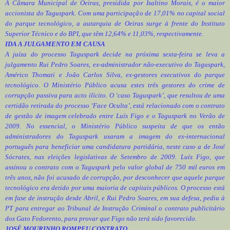
A Câmara Municipal de Oeiras, presidida por Isaltino Morais, é o maior
accionista do Taguspark. Com uma participação de 17,01% no capital social
do parque tecnológico, a autarquia de Oeiras surge à frente do Instituto
Superior Técnico e do BPI, que têm 12,64% e 11,03%, respectivamente.
IDA A JULGAMENTO EM CAUSA
A juíza do processo Taguspark decide na próxima sexta-feira se leva a
julgamento Rui Pedro Soares, ex-administrador não-executivo do Taguspark,
Américo Thomati e João Carlos Silva, ex-gestores executivos do parque
tecnológico. O Ministério Público acusa estes três gestores do crime de
corrupção passiva para acto ilícito. O ‘caso Taguspark’, que resultou de uma
certidão retirada do processo ‘Face Oculta’, está relacionado com o contrato
de gestão de imagem celebrado entre Luís Figo e o Taguspark no Verão de
2009. No essencial, o Ministério Público suspeita de que os então
administradores do Taguspark usaram a imagem do ex-internacional
português para beneficiar uma candidatura partidária, neste caso a de José
Sócrates, nas eleições legislativas de Setembro de 2009. Luís Figo, que
assinou o contrato com o Taguspark pelo valor global de 750 mil euros em
três anos, não foi acusado de corrupção, por desconhecer que aquele parque
tecnológico era detido por uma maioria de capitais públicos. O processo está
em fase de instrução desde Abril, e Rui Pedro Soares, em sua defesa, pediu à
PT para entregar ao Tribunal de Instrução Criminal o contrato publicitário
dos Gato Fedorento, para provar que Figo não terá sido favorecido.
JOSÉ MOURINHO ROMPEU CONTRATO