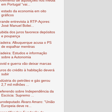
ovimento de aquisições nos media
em Portugal “vai...
 estado da economia em oito
gráficos
rande entrevista à RTP-Açores:
José Manuel Boliei...
ubida dos juros favorece depósitos
e poupança
adeira: Albuquerque acusa o PS
de espalhar mentiras
adeira: Estudos e informação
sobre a Autonomia
ovid e guerra vão deixar marcas
uros do crédito à habitação deverá
subir
ndústria do petróleo e gás gerou
2,7 mil milhões ...
eferendo sobre Independência da
Escócia: Supremo ...
urodeputado Álvaro Amaro: “União
Europeia deve re...