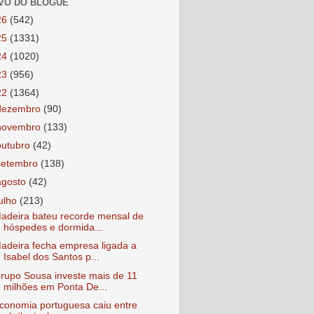
VO DO BLOGUE
26
(542)
25
(1331)
24
(1020)
23
(956)
22
(1364)
dezembro
(90)
novembro
(133)
outubro
(42)
setembro
(138)
agosto
(42)
julho
(213)
adeira bateu recorde mensal de
hóspedes e dormida...
adeira fecha empresa ligada a
Isabel dos Santos p...
rupo Sousa investe mais de 11
milhões em Ponta De...
conomia portuguesa caiu entre