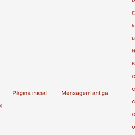
D
E
I
B
N
B
O
O
Página inicial
Mensagem antiga
O
m)
O
U