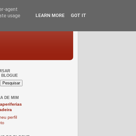
ser-agent
rate usage
LEARN MORE
GOT IT
ISAR
 BLOGUE
A DE MIM
raperiferias
adeira
eu perfil
to