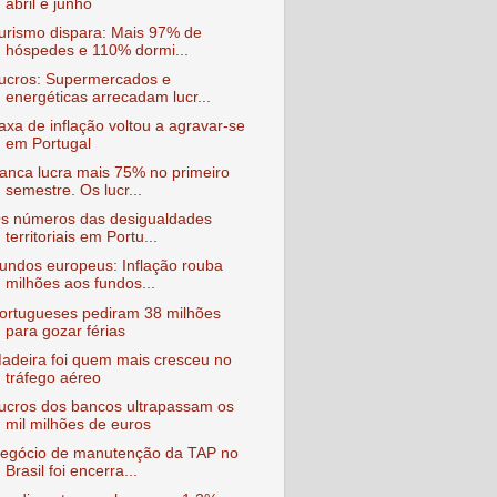
abril e junho
urismo dispara: Mais 97% de
hóspedes e 110% dormi...
ucros: Supermercados e
energéticas arrecadam lucr...
axa de inflação voltou a agravar-se
em Portugal
anca lucra mais 75% no primeiro
semestre. Os lucr...
s números das desigualdades
territoriais em Portu...
undos europeus: Inflação rouba
milhões aos fundos...
ortugueses pediram 38 milhões
para gozar férias
adeira foi quem mais cresceu no
tráfego aéreo
ucros dos bancos ultrapassam os
mil milhões de euros
egócio de manutenção da TAP no
Brasil foi encerra...