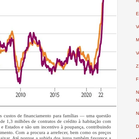
R
E
V
M
V
Z
F
N
N
N
res custos de financiamento para famílias — uma questão
 de 1,3 milhões de contratos de crédito à habitação com
D
 e Estados e são um incentivo à poupança, contribuindo
timento. Com a procura a arrefecer, bem como os preços
 baixar. Até porque a subida dos juros também favorece a