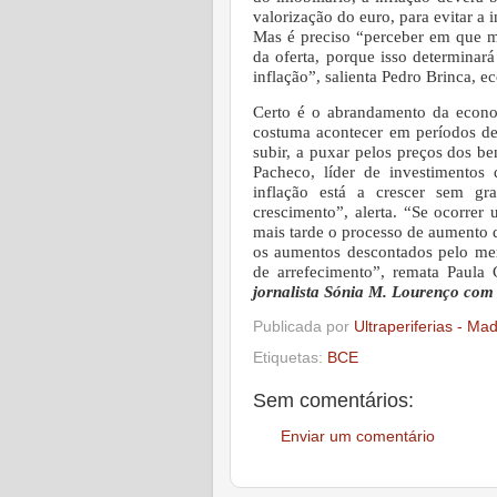
valorização do euro, para evitar a 
Mas é preciso “perceber em que m
da oferta, porque isso determinar
inflação”, salienta Pedro Brinca, 
Certo é o abrandamento da econom
costuma acontecer em períodos de 
subir, a puxar pelos preços dos be
Pacheco, líder de investimentos
inflação está a crescer sem gr
crescimento”, alerta. “Se ocorrer
mais tarde o processo de aumento d
os aumentos descontados pelo merc
de arrefecimento”, remata Paula
jornalista Sónia M. Lourenço com 
Publicada por
Ultraperiferias - Ma
Etiquetas:
BCE
Sem comentários:
Enviar um comentário