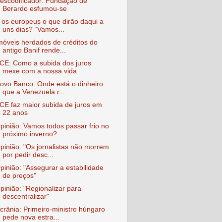
escodificador: Fundação de
Berardo esfumou-se
 os europeus o que dirão daqui a
uns dias? “Vamos...
móveis herdados de créditos do
antigo Banif rende...
CE: Como a subida dos juros
mexe com a nossa vida
ovo Banco: Onde está o dinheiro
que a Venezuela r...
CE faz maior subida de juros em
22 anos
pinião: Vamos todos passar frio no
próximo inverno?
pinião: "Os jornalistas não morrem
por pedir desc...
pinião: "Assegurar a estabilidade
de preços"
pinião: "Regionalizar para
descentralizar"
crânia: Primeiro-ministro húngaro
pede nova estra...