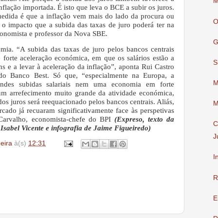
M
inflação importada. É isto que leva o BCE a subir os juros.
edida é que a inflação vem mais do lado da procura ou
O
á o impacto que a subida das taxas de juro poderá ter na
economista e professor da Nova SBE.
G
ia. “A subida das taxas de juro pelos bancos centrais
forte aceleração económica, em que os salários estão a
S
ns e a levar à aceleração da inflação”, aponta Rui Castro
 do Banco Best. Só que, “especialmente na Europa, a
M
andes subidas salariais nem uma economia em forte
 um arrefecimento muito grande da atividade económica,
os juros será reequacionado pelos bancos centrais. Aliás,
M
ado já recuaram significativamente face às perspetivas
 Carvalho, economista-chefe do BPI
(Expreso, texto da
C
Isabel Vicente e infografia de Jaime Figueiredo)
J
deira
à(s)
12:31
I
R
E