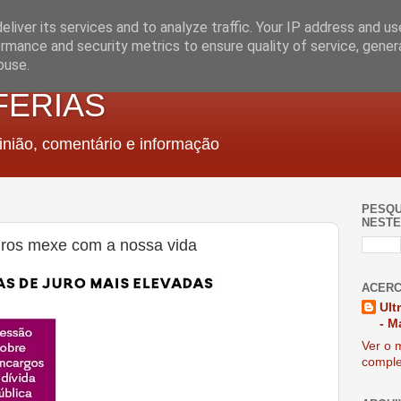
liver its services and to analyze traffic. Your IP address and u
rmance and security metrics to ensure quality of service, gene
buse.
FERIAS
nião, comentário e informação
PESQU
NESTE
ros mexe com a nossa vida
ACERC
Ult
- M
Ver o m
comple