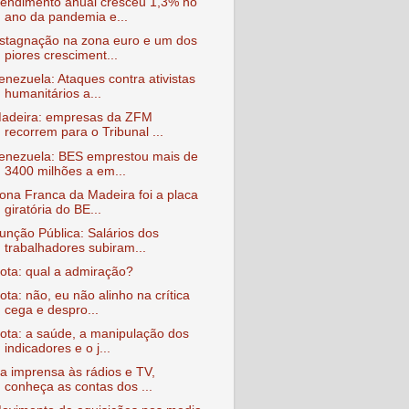
endimento anual cresceu 1,3% no
ano da pandemia e...
stagnação na zona euro e um dos
piores cresciment...
enezuela: Ataques contra ativistas
humanitários a...
adeira: empresas da ZFM
recorrem para o Tribunal ...
enezuela: BES emprestou mais de
3400 milhões a em...
ona Franca da Madeira foi a placa
giratória do BE...
unção Pública: Salários dos
trabalhadores subiram...
ota: qual a admiração?
ota: não, eu não alinho na crítica
cega e despro...
ota: a saúde, a manipulação dos
indicadores e o j...
a imprensa às rádios e TV,
conheça as contas dos ...