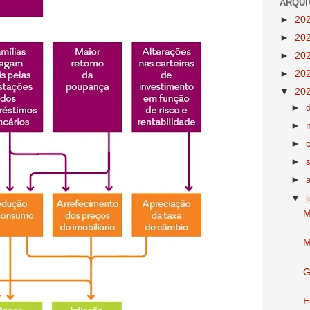
ARQUI
►
20
►
20
►
20
►
20
▼
20
►
►
►
►
►
▼
M
M
G
E