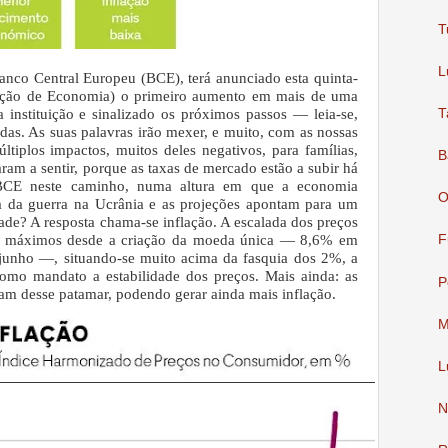
T
L
Banco Central Europeu (BCE), terá anunciado esta quinta-
edição de Economia) o primeiro aumento em mais de uma
a instituição e sinalizado os próximos passos — leia-se,
T
das. As suas palavras irão mexer, e muito, com as nossas
ltiplos impactos, muitos deles negativos, para famílias,
B
ram a sentir, porque as taxas de mercado estão a subir há
BCE neste caminho, numa altura em que a economia
O
sa da guerra na Ucrânia e as projeções apontam para um
ade? A resposta chama-se inflação. A escalada dos preços
em máximos desde a criação da moeda única — 8,6% em
F
junho —, situando-se muito acima da fasquia dos 2%, a
omo mandato a estabilidade dos preços. Mais ainda: as
P
ram desse patamar, podendo gerar ainda mais inflação.
M
L
N