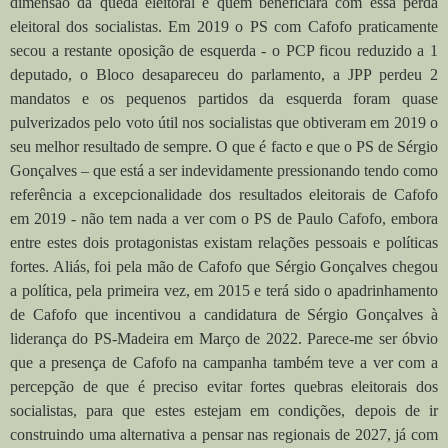
dimensão da queda eleitoral e quem beneficiará com essa perda
eleitoral dos socialistas. Em 2019 o PS com Cafofo praticamente
secou a restante oposição de esquerda - o PCP ficou reduzido a 1
deputado, o Bloco desapareceu do parlamento, a JPP perdeu 2
mandatos e os pequenos partidos da esquerda foram quase
pulverizados pelo voto útil nos socialistas que obtiveram em 2019 o
seu melhor resultado de sempre. O que é facto e que o PS de Sérgio
Gonçalves – que está a ser indevidamente pressionando tendo como
referência a excepcionalidade dos resultados eleitorais de Cafofo
em 2019 - não tem nada a ver com o PS de Paulo Cafofo, embora
entre estes dois protagonistas existam relações pessoais e políticas
fortes. Aliás, foi pela mão de Cafofo que Sérgio Gonçalves chegou
a política, pela primeira vez, em 2015 e terá sido o apadrinhamento
de Cafofo que incentivou a candidatura de Sérgio Gonçalves à
liderança do PS-Madeira em Março de 2022. Parece-me ser óbvio
que a presença de Cafofo na campanha também teve a ver com a
percepção de que é preciso evitar fortes quebras eleitorais dos
socialistas, para que estes estejam em condições, depois de ir
construindo uma alternativa a pensar nas regionais de 2027, já com