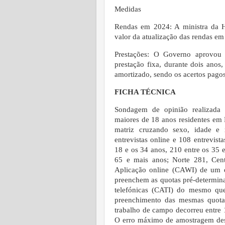
Medidas
Rendas em 2024: A ministra da H
valor da atualização das rendas em
Prestações: O Governo aprovou
prestação fixa, durante dois ano
amortizado, sendo os acertos pagos
FICHA TÉCNICA
Sondagem de opinião realizada 
maiores de 18 anos residentes em 
matriz cruzando sexo, idade e r
entrevistas online e 108 entrevis
18 e os 34 anos, 210 entre os 35 
65 e mais anos; Norte 281, Cent
Aplicação online (CAWI) de um q
preenchem as quotas pré-determina
telefónicas (CATI) do mesmo que
preenchimento das mesmas quota
trabalho de campo decorreu entre 
O erro máximo de amostragem dest