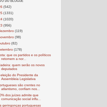
VO DO BLOGUE
26
(542)
25
(1331)
24
(1020)
23
(956)
dezembro
(119)
novembro
(98)
outubro
(82)
setembro
(178)
ota: que os partidos e os políticos
retomem a nor...
adeira: quem serão os novos
deputados
 eleição do Presidente da
Assembleia Legislativa
ortugueses são crentes no
atlantismo, confiam nos...
0% dos juízes admite que
comunicação social influ...
s geringonças portuguesas