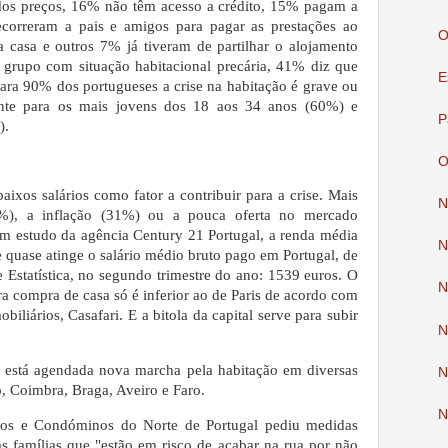
dos preços, 16% não têm acesso a crédito, 15% pagam a
ecorreram a pais e amigos para pagar as prestações ao
O
 casa e outros 7% já tiveram de partilhar o alojamento
e grupo com situação habitacional precária, 41% diz que
E
ara 90% dos portugueses a crise na habitação é grave ou
ente para os mais jovens dos 18 aos 34 anos (60%) e
P
).
O
xos salários como fator a contribuir para a crise. Mais
N
%), a inflação (31%) ou a pouca oferta no mercado
m estudo da agência Century 21 Portugal, a renda média
N
 quase atinge o salário médio bruto pago em Portugal, de
 Estatística, no segundo trimestre do ano: 1539 euros. O
N
a compra de casa só é inferior ao de Paris de acordo com
iliários, Casafari. E a bitola da capital serve para subir
N
 está agendada nova marcha pela habitação em diversas
N
, Coimbra, Braga, Aveiro e Faro.
N
nos e Condóminos do Norte de Portugal pediu medidas
s famílias que "estão em risco de acabar na rua por não