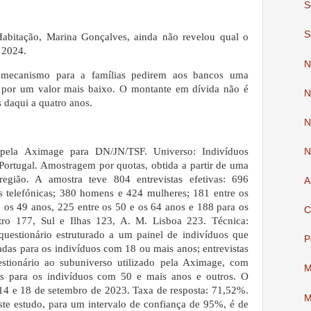
S
S
abitação, Marina Gonçalves, ainda não revelou qual o
 2024.
N
 mecanismo para a famílias pedirem aos bancos uma
s, por um valor mais baixo. O montante em dívida não é
N
 daqui a quatro anos.
N
pela Aximage para DN/JN/TSF. Universo: Indivíduos
N
Portugal. Amostragem por quotas, obtida a partir de uma
egião. A amostra teve 804 entrevistas efetivas: 696
A
tas telefónicas; 380 homens e 424 mulheres; 181 entre os
e os 49 anos, 225 entre os 50 e os 64 anos e 188 para os
C
ro 177, Sul e Ilhas 123, A. M. Lisboa 223. Técnica:
uestionário estruturado a um painel de indivíduos que
P
das para os indivíduos com 18 ou mais anos; entrevistas
stionário ao subuniverso utilizado pela Aximage, com
M
s para os indivíduos com 50 e mais anos e outros. O
14 e 18 de setembro de 2023. Taxa de resposta: 71,52%.
M
e estudo, para um intervalo de confiança de 95%, é de