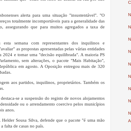
C
N
sbonenses alerta para uma situação "insustentável". "O
preços totalmente incomportáveis para a generalidade das
do, assegurando que para muitos agregados a taxa de
N
N
u esta semana com representantes dos inquilinos e
avaliar" as propostas apresentadas pelas várias entidades
N
ra 2024 e tomar uma "decisão equilibrada". A maioria PS
arlamento, sem alterações, o pacote "Mais Habitação",
N
 República em agosto. A Oposição entregou mais de 320
mbadas.
N
ngem aos partidos, inquilinos, proprietários. Também os
as.
N
 destaca-se a suspensão do registo de novos alojamentos
N
xa densidade ou o arrendamento coercivo pelos municípios
is anos.
N
, Helder Sousa Silva, defende que o pacote "é uma mão
A
a falta de casas no país.