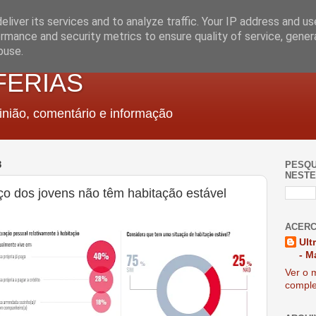
liver its services and to analyze traffic. Your IP address and u
rmance and security metrics to ensure quality of service, gene
buse.
FERIAS
nião, comentário e informação
3
PESQU
NESTE
o dos jovens não têm habitação estável
ACERC
Ult
- M
Ver o m
comple