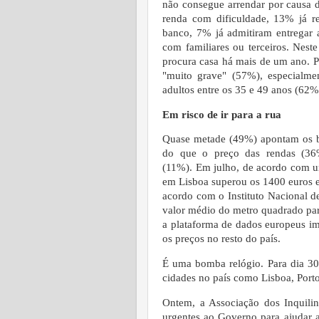
não consegue arrendar por causa 
renda com dificuldade, 13% já r
banco, 7% já admitiram entregar a
com familiares ou terceiros. Nest
procura casa há mais de um ano.
P
"muito grave" (57%), especialm
adultos entre os 35 e 49 anos (62%
Em risco de ir para a rua
Quase metade (49%) apontam os bai
do que o preço das rendas (36
(11%).
Em julho, de acordo com u
em Lisboa superou os 1400 euros e
acordo com o Instituto Nacional de
valor médio do metro quadrado par
a plataforma de dados europeus imob
os preços no resto do país.
É uma bomba relógio. Para dia 30
cidades no país como Lisboa, Porto
Ontem, a Associação dos Inquili
urgentes ao Governo para ajudar a