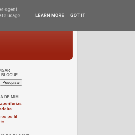
ser-agent
rate usage
LEARN MORE
GOT IT
ISAR
 BLOGUE
A DE MIM
raperiferias
adeira
eu perfil
to