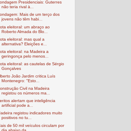
ondagem Presidenciais: Guterres
não teria rival à...
ondagem: Mais de um terço dos
jovens não têm habi...
ota eleitoral: um abraço ao
Roberto Almada do Blo...
ota eleitoral: mas qual a
alternativa? Eleições e...
ota eleitoral: na Madeira a
geringonça pelo menos...
ota eleitoral: as cautelas de Sérgio
Gonçalves
lberto João Jardim critica Luís
Montenegro: "Esto...
onstrução Civil na Madeira
registou os números ma...
eritos alertam que inteligência
artificial pode a...
adeira registou indicadores muito
positivos no tu...
ais de 50 mil veículos circulam por
dia abaixo da...