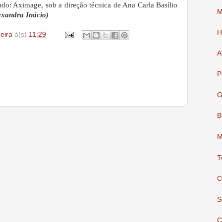
udo: Aximage, sob a direção técnica de Ana Carla Basílio
M
lexandra Inácio)
H
deira
à(s)
11:29
A
P
G
B
M
T
C
S
C