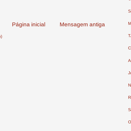
S
Página inicial
Mensagem antiga
M
T
m)
C
A
J
N
R
S
O