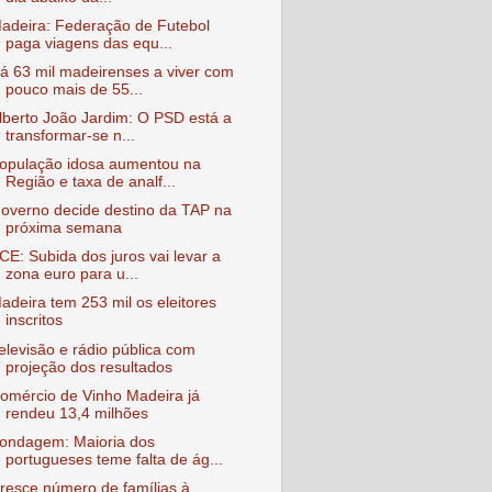
adeira: Federação de Futebol
paga viagens das equ...
á 63 mil madeirenses a viver com
pouco mais de 55...
lberto João Jardim: O PSD está a
transformar-se n...
opulação idosa aumentou na
Região e taxa de analf...
overno decide destino da TAP na
próxima semana
CE: Subida dos juros vai levar a
zona euro para u...
adeira tem 253 mil os eleitores
inscritos
elevisão e rádio pública com
projeção dos resultados
omércio de Vinho Madeira já
rendeu 13,4 milhões
ondagem: Maioria dos
portugueses teme falta de ág...
resce número de famílias à