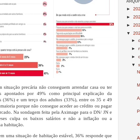
ARQUI
►
20
►
20
►
20
▼
20
►
►
►
▼
N
M
 situação precária não conseguem arrendar casa ou ter
ios apontados por 49% como principal explicação da
A
s (36%) e um terço dos adultos (33%), entre os 35 e 49
A maioria porque não consegue aceder ao crédito ou pagar
P
ercado. Na sondagem feita pela Aximage para o DN/ JN e
ses culpa os baixos salários e não a inflação ou a
na habitação.
4
em uma situação de habitação estável, 36% responde que
A