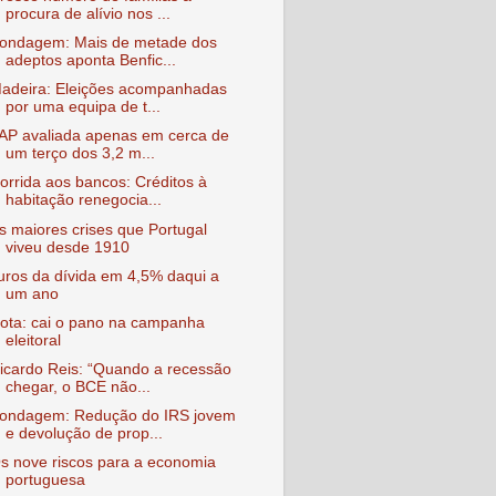
procura de alívio nos ...
ondagem: Mais de metade dos
adeptos aponta Benfic...
adeira: Eleições acompanhadas
por uma equipa de t...
AP avaliada apenas em cerca de
um terço dos 3,2 m...
orrida aos bancos: Créditos à
habitação renegocia...
s maiores crises que Portugal
viveu desde 1910
uros da dívida em 4,5% daqui a
um ano
ota: cai o pano na campanha
eleitoral
icardo Reis: “Quando a recessão
chegar, o BCE não...
ondagem: Redução do IRS jovem
e devolução de prop...
s nove riscos para a economia
portuguesa