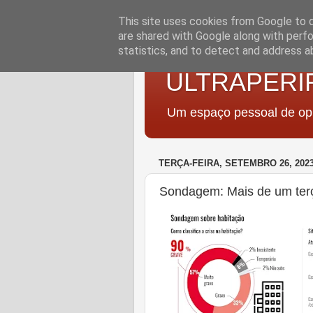
This site uses cookies from Google to de
are shared with Google along with perfo
statistics, and to detect and address a
ULTRAPERI
Um espaço pessoal de opi
TERÇA-FEIRA, SETEMBRO 26, 202
Sondagem: Mais de um terç