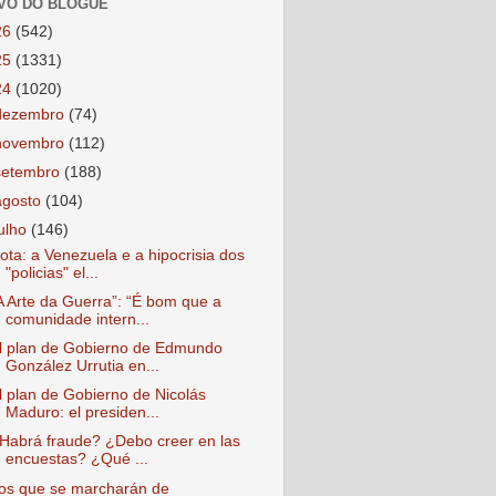
VO DO BLOGUE
26
(542)
25
(1331)
24
(1020)
dezembro
(74)
novembro
(112)
setembro
(188)
agosto
(104)
julho
(146)
ota: a Venezuela e a hipocrisia dos
"policias" el...
A Arte da Guerra”: “É bom que a
comunidade intern...
l plan de Gobierno de Edmundo
González Urrutia en...
l plan de Gobierno de Nicolás
Maduro: el presiden...
Habrá fraude? ¿Debo creer en las
encuestas? ¿Qué ...
os que se marcharán de