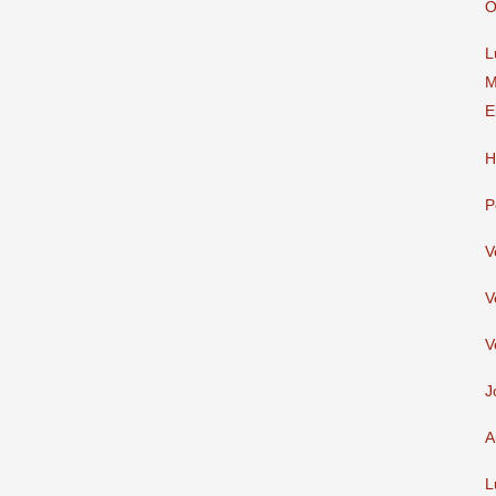
O
L
M
E
H
P
V
V
V
J
A
L