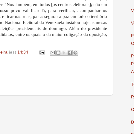
er. "Nós também, em todos [os centros eleitorais]; não em
sso povo vai ficar lá, para verificar, acompanhar os
V
 ficar nas ruas, par assegurar a paz em todo o território
ho Nacional Eleitoral da Venezuela instalou hoje as mesas
V
eleições presidenciais de domingo. Além do presidente
idatos, entre os quais o da maior coligação da oposição,
P
O
deira
à(s)
14:34
P
P
A
T
R
O
D