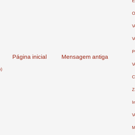
E
O
V
V
P
Página inicial
Mensagem antiga
V
m)
C
Z
I
V
M