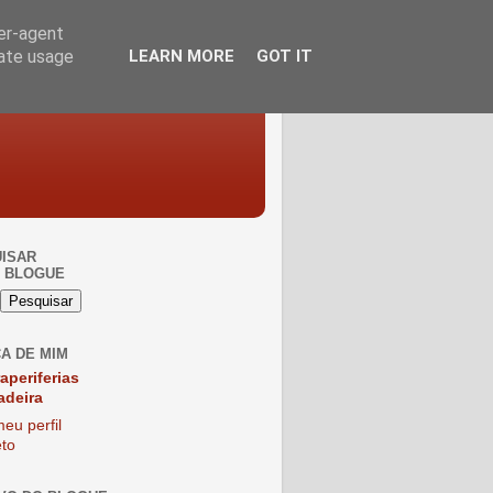
ser-agent
rate usage
LEARN MORE
GOT IT
ISAR
 BLOGUE
A DE MIM
raperiferias
adeira
eu perfil
to