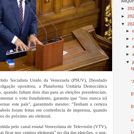
ARQUI
►
20
►
20
▼
20
►
►
►
►
▼
N
artido Socialista Unido da Venezuela (PSUV), Diosdado
“
oligação opositora, a Plataforma Unitária Democrática
, quando faltam dois dias para as eleições presidenciais.
E
mentar o voto fraudulento, garantiu que "isso nunca irá
vernar este país", garantindo mesmo: "Tenham a certeza
E
cabelo foram feitas em conferência de imprensa, quando
os do próximo ato eleitoral.
¿
itida pelo canal estatal Venezolana de Televisión (VTV),
L
i ficar nos centros eleitorais" no dia das eleições, o que,