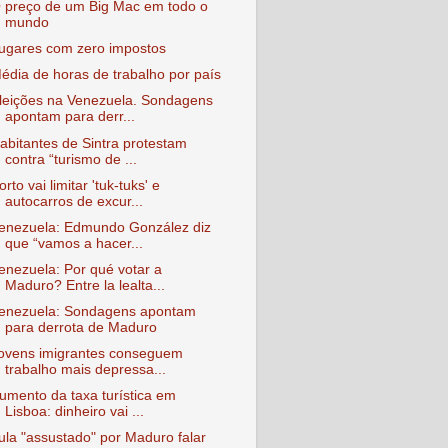
 preço de um Big Mac em todo o
mundo
ugares com zero impostos
édia de horas de trabalho por país
leições na Venezuela. Sondagens
apontam para derr...
abitantes de Sintra protestam
contra “turismo de ...
orto vai limitar 'tuk-tuks' e
autocarros de excur...
enezuela: Edmundo González diz
que “vamos a hacer...
enezuela: Por qué votar a
Maduro? Entre la lealta...
enezuela: Sondagens apontam
para derrota de Maduro
ovens imigrantes conseguem
trabalho mais depressa...
umento da taxa turística em
Lisboa: dinheiro vai ...
ula "assustado" por Maduro falar