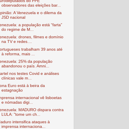
urodeputados do PPE
observadores das eleições bar...
pinião: A Venezuela e o dilema da
JSD nacional
enezuela: a população está “farta”
do regime de M...
enezuela: drones, filmes e domínio
na TV e redes....
ortugueses trabalham 39 anos até
à reforma, mais ...
enezuela: 25% da população
abandonou o país. Amni...
artel nos testes Covid e análises
clínicas vale m...
ona Euro está à beira da
estagnação
mprensa internacional vê lisboetas
e nómadas digi...
enezuela: MADURO dispara contra
LULA: "tome um ch...
aduro intensifica ataques à
imprensa internaciona...