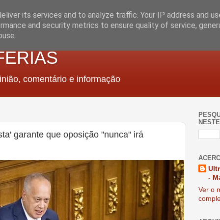
liver its services and to analyze traffic. Your IP address and u
rmance and security metrics to ensure quality of service, gene
buse.
FERIAS
nião, comentário e informação
PESQU
NESTE
sta' garante que oposição "nunca" irá
ACERC
Ult
- M
Ver o m
comple