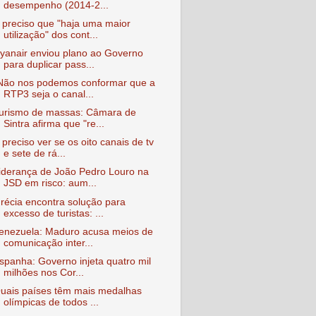
desempenho (2014-2...
 preciso que "haja uma maior
utilização" dos cont...
yanair enviou plano ao Governo
para duplicar pass...
Não nos podemos conformar que a
RTP3 seja o canal...
urismo de massas: Câmara de
Sintra afirma que "re...
 preciso ver se os oito canais de tv
e sete de rá...
iderança de João Pedro Louro na
JSD em risco: aum...
récia encontra solução para
excesso de turistas: ...
enezuela: Maduro acusa meios de
comunicação inter...
spanha: Governo injeta quatro mil
milhões nos Cor...
uais países têm mais medalhas
olímpicas de todos ...