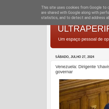
This site uses cookies from Google to de
are shared with Google along with perfo
statistics, and to detect and address a
ULTRAPERI
Um espaço pessoal de opi
SÁBADO, JULHO 27, 2024
Venezuela: Dirigente 'chavi
governar