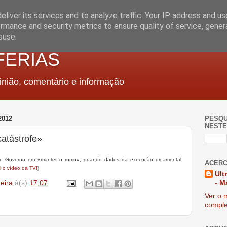
liver its services and to analyze traffic. Your IP address and u
rmance and security metrics to ensure quality of service, gene
buse.
FERIAS
nião, comentário e informação
2012
PESQU
NESTE
catástrofe»
 do Governo em «manter o rumo», quando dados da execução orçamental
ACERC
i o vídeo da TVI
)
Ult
deira
à(s)
17:07
- M
Ver o m
comple