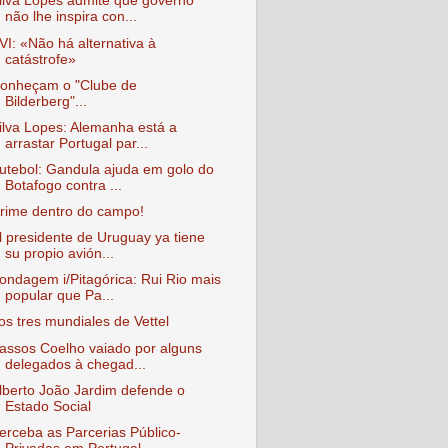
ilva Lopes admite que governo
não lhe inspira con...
VI: «Não há alternativa à
catástrofe»
onheçam o "Clube de
Bilderberg"...
ilva Lopes: Alemanha está a
arrastar Portugal par...
utebol: Gandula ajuda em golo do
Botafogo contra ...
rime dentro do campo!
l presidente de Uruguay ya tiene
su propio avión...
ondagem i/Pitagórica: Rui Rio mais
popular que Pa...
os tres mundiales de Vettel
assos Coelho vaiado por alguns
delegados à chegad...
lberto João Jardim defende o
Estado Social
erceba as Parcerias Público-