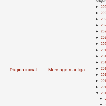
ARQUI
►
20
►
20
►
20
►
20
►
20
►
20
►
20
►
20
►
20
►
20
►
20
Página inicial
Mensagem antiga
►
20
►
20
►
20
▼
20
►
▼