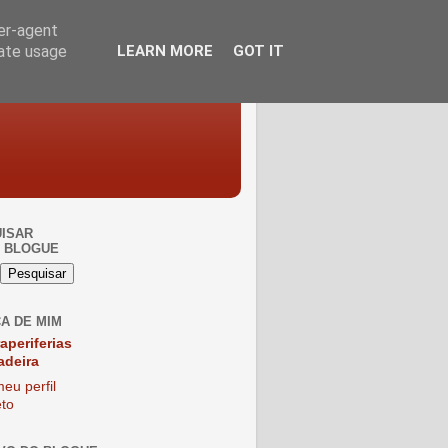
ser-agent
rate usage
LEARN MORE
GOT IT
ISAR
 BLOGUE
A DE MIM
raperiferias
adeira
eu perfil
to