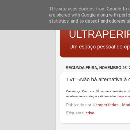
This site uses cookies from Google to de
are shared with Google along with perfo
statistics, and to detect and address a
ULTRAPERI
Um espaço pessoal de opi
SEGUNDA-FEIRA, NOVEMBRO 26, 
TVI: «Não há alternativa à 
Constança Cunha e Sá reprova insistência
revelam que estratégia está «errada» (
veja aqu
Publicada por
Ultraperiferias - Ma
Etiquetas:
crise