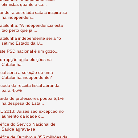
otimistas quanto à co...
andeira estrelada catalã inspira-se
na independên...
atalunha: "A independência está
tão perto que já ...
atalunha independente seria "o
sétimo Estado da U...
ste PSD nacional é um gozo...
orrupção agita eleições na
Catalunha
ual seria a seleção de uma
Catalunha independente?
ueda da receita fiscal abranda
para 4,6%
aída de professores poupa 6,1%
na despesa do Esta...
E 2013: Juízes são excepção no
aumento da idade d...
éfice do Serviço Nacional de
Saúde agrava-se
éfice de Outubro a 855 milhões da