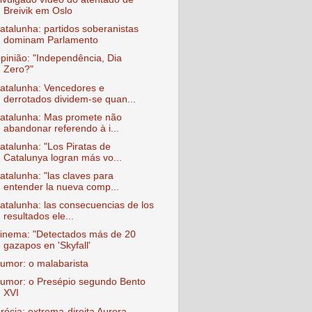
Breivik em Oslo
atalunha: partidos soberanistas
dominam Parlamento
pinião: "Independência, Dia
Zero?"
atalunha: Vencedores e
derrotados dividem-se quan...
atalunha: Mas promete não
abandonar referendo à i...
atalunha: "Los Piratas de
Catalunya logran más vo...
atalunha: "las claves para
entender la nueva comp...
atalunha: las consecuencias de los
resultados ele...
inema: "Detectados más de 20
gazapos en 'Skyfall'
umor: o malabarista
umor: o Presépio segundo Bento
XVI
récia: extrema-direita Aurora