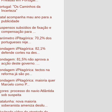
Privadas em Portugal...
ortugal: "Os Caminhos da
Incerteza"
atal acompanha mau ano para a
publicidade
uspensos subsídios de fixação e
compensação para ...
arómetro i/Pitagórica: 70,2% dos
portugueses reje...
ondagem i/Pitagórica: 82,1%
defende cortes na des...
ondagem: 81,5% não aprova a
acção deste governo. ...
ondagem i/Pitagórica: tectos na
reforma já são po...
ondagem i/Pitagórica: maioria quer
Marcelo como P...
çores: processo do navio Atlântida
sob suspeita
atalunha: nova maioria
soberanista ameniza desilu...
ivulgado vídeo do atentado de