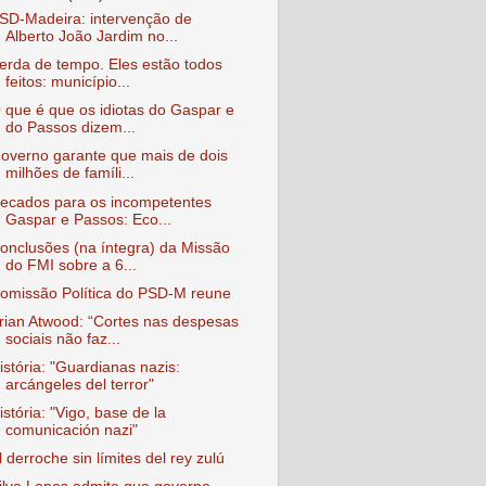
SD-Madeira: intervenção de
Alberto João Jardim no...
erda de tempo. Eles estão todos
feitos: município...
 que é que os idiotas do Gaspar e
do Passos dizem...
overno garante que mais de dois
milhões de famíli...
ecados para os incompetentes
Gaspar e Passos: Eco...
onclusões (na íntegra) da Missão
do FMI sobre a 6...
omissão Política do PSD-M reune
rian Atwood: “Cortes nas despesas
sociais não faz...
istória: "Guardianas nazis:
arcángeles del terror"
istória: "Vigo, base de la
comunicación nazi"
l derroche sin límites del rey zulú