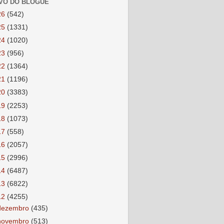
VO DO BLOGUE
26
(542)
25
(1331)
24
(1020)
23
(956)
22
(1364)
21
(1196)
20
(3383)
19
(2253)
18
(1073)
17
(558)
16
(2057)
15
(2996)
14
(6487)
13
(6822)
12
(4255)
dezembro
(435)
novembro
(513)