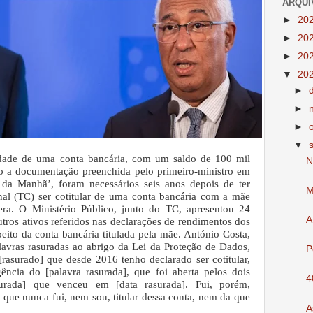
ARQUI
►
20
►
20
►
20
▼
20
►
►
►
▼
ridade de uma conta bancária, com um saldo de 100 mil
N
do a documentação preenchida pelo primeiro-ministro em
da Manhã’, foram necessários seis anos depois de ter
M
nal (TC) ser cotitular de uma conta bancária com a mãe
era.
O Ministério Público, junto do TC, apresentou 24
A
tros ativos referidos nas declarações de rendimentos dos
eito da conta bancária titulada pela mãe. António Costa,
avras rasuradas ao abrigo da Lei da Proteção de Dados,
P
[rasurado] que desde 2016 tenho declarado ser cotitular,
ência do [palavra rasurada], que foi aberta pelos dois
4
asurada] que venceu em [data rasurada]. Fui, porém,
que nunca fui, nem sou, titular dessa conta, nem da que
A