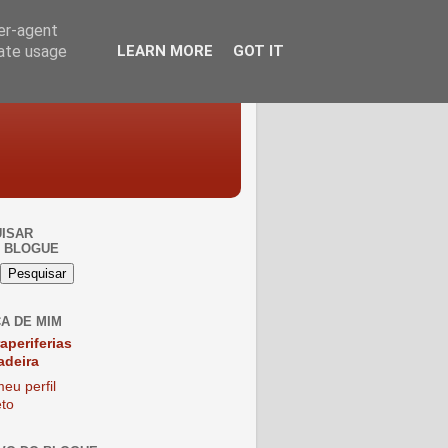
ser-agent
rate usage
LEARN MORE
GOT IT
ISAR
 BLOGUE
A DE MIM
raperiferias
adeira
eu perfil
to