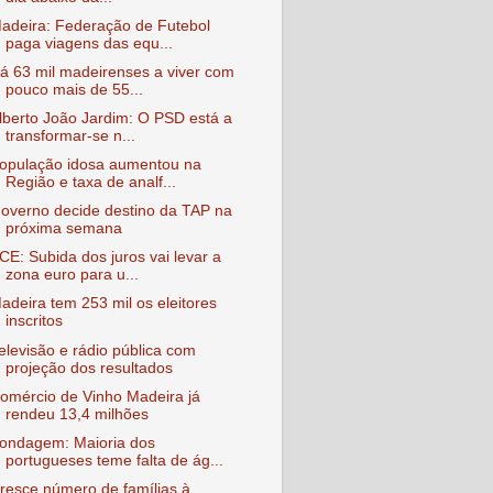
adeira: Federação de Futebol
paga viagens das equ...
á 63 mil madeirenses a viver com
pouco mais de 55...
lberto João Jardim: O PSD está a
transformar-se n...
opulação idosa aumentou na
Região e taxa de analf...
overno decide destino da TAP na
próxima semana
CE: Subida dos juros vai levar a
zona euro para u...
adeira tem 253 mil os eleitores
inscritos
elevisão e rádio pública com
projeção dos resultados
omércio de Vinho Madeira já
rendeu 13,4 milhões
ondagem: Maioria dos
portugueses teme falta de ág...
resce número de famílias à