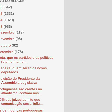
VO DO BLOGUE
26
(542)
25
(1331)
24
(1020)
23
(956)
dezembro
(119)
novembro
(98)
outubro
(82)
setembro
(178)
ota: que os partidos e os políticos
retomem a nor...
adeira: quem serão os novos
deputados
 eleição do Presidente da
Assembleia Legislativa
ortugueses são crentes no
atlantismo, confiam nos...
0% dos juízes admite que
comunicação social influ...
s geringonças portuguesas