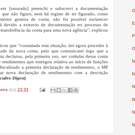
em [rasurado] preenchi e subscrevi a documentação
O
 é que não figuro, nem há registo de ter figurado, como
terior gestora de conta, não foi possível esclarecer
E
rá devido a extravio de documentação no processo de
a transferência da conta para uma nova agência”, explicou
P
dicou que “constatada esta situação, irei agora proceder à
O
ridade da nova conta, pelo que comunicarei logo que a
a declarou, pela primeira vez, ser cotitular dessa conta
N
 rendimentos que entregou relativa ao início de funções
fiscalizado a primeira declaração de rendimentos, o MP
ar nova declaração de rendimentos com a descrição
N
cutive Digest)
N
deira
à(s)
23:33
N
N
N