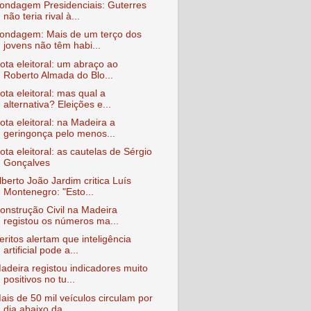
ondagem Presidenciais: Guterres
não teria rival à...
ondagem: Mais de um terço dos
jovens não têm habi...
ota eleitoral: um abraço ao
Roberto Almada do Blo...
ota eleitoral: mas qual a
alternativa? Eleições e...
ota eleitoral: na Madeira a
geringonça pelo menos...
ota eleitoral: as cautelas de Sérgio
Gonçalves
lberto João Jardim critica Luís
Montenegro: "Esto...
onstrução Civil na Madeira
registou os números ma...
eritos alertam que inteligência
artificial pode a...
adeira registou indicadores muito
positivos no tu...
ais de 50 mil veículos circulam por
dia abaixo da...