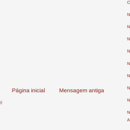
C
N
N
N
N
N
N
N
Página inicial
Mensagem antiga
N
m)
N
A