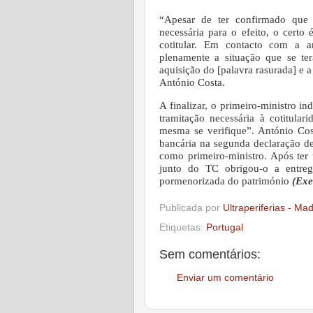
“Apesar de ter confirmado que 
necessária para o efeito, o certo
cotitular. Em contacto com a an
plenamente a situação que se te
aquisição do [palavra rasurada] e 
António Costa.
A finalizar, o primeiro-ministro in
tramitação necessária à cotitula
mesma se verifique”.
António Cost
bancária na segunda declaração de
como primeiro-ministro. Após ter 
junto do TC obrigou-o a entreg
pormenorizada do património
(Exe
Publicada por
Ultraperiferias - Ma
Etiquetas:
Portugal
Sem comentários:
Enviar um comentário