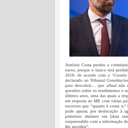
António Costa perdeu a cotitula
euros, porque o banco terá perdi
2016: de acordo com o ‘Correio 
declarado ao Tribunal Constitucio
para descobrir… que afinal não 
questões sobre os rendimentos e ou
últimos anos, uma das quais a resp
em resposta ao MP, com várias pal
escreveu que “quanto à conta n.º 
pude apurar, por deslocação à ag
primeiros titulares em [data r
surpreendido com a informação de 
lhe sucedeu”.