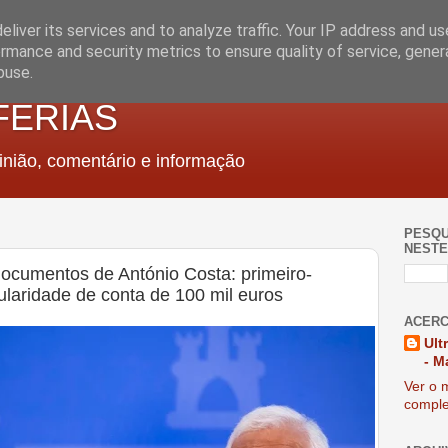
liver its services and to analyze traffic. Your IP address and u
rmance and security metrics to ensure quality of service, gene
buse.
FERIAS
nião, comentário e informação
PESQU
NESTE
 documentos de António Costa: primeiro-
ularidade de conta de 100 mil euros
ACERC
Ult
- M
Ver o m
comple