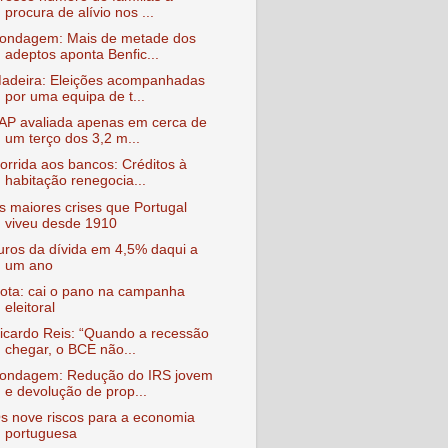
procura de alívio nos ...
ondagem: Mais de metade dos
adeptos aponta Benfic...
adeira: Eleições acompanhadas
por uma equipa de t...
AP avaliada apenas em cerca de
um terço dos 3,2 m...
orrida aos bancos: Créditos à
habitação renegocia...
s maiores crises que Portugal
viveu desde 1910
uros da dívida em 4,5% daqui a
um ano
ota: cai o pano na campanha
eleitoral
icardo Reis: “Quando a recessão
chegar, o BCE não...
ondagem: Redução do IRS jovem
e devolução de prop...
s nove riscos para a economia
portuguesa