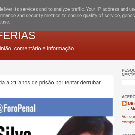
liver its services and to analyze traffic. Your IP address and u
rmance and security metrics to ensure quality of service, gene
buse.
FERIAS
nião, comentário e informação
PESQU
NESTE
 a 21 anos de prisão por tentar derrubar
ACERC
Ult
- M
Ver o m
comple