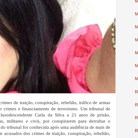
M
M
M
M
M
M
M
R
rimes de traição, conspiração, rebelião, tráfico de armas
R
r crimes e financiamento de terrorismo. Um tribunal de
 lusodescendente Carla da Silva a 21 anos de prisão,
R
s, militares e civis, por conspirarem para derrubar o
 do tribunal foi conhecida após uma audiência de mais de
R
 acusados dos crimes de traição, conspiração, rebelião,