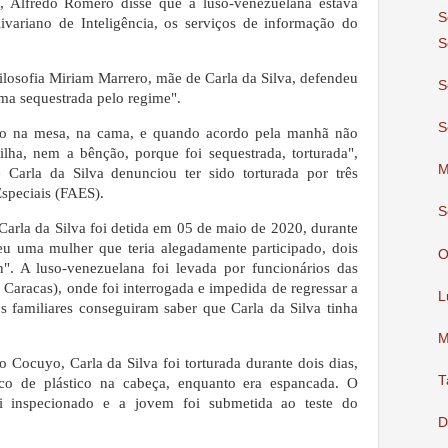
, Alfredo Romero disse que a luso-venezuelana estava
S
ivariano de Inteligência, os serviços de informação do
S
ilosofia Miriam Marrero, mãe de Carla da Silva, defendeu
S
uma sequestrada pelo regime".
S
io na mesa, na cama, e quando acordo pela manhã não
lha, nem a bênção, porque foi sequestrada, torturada",
M
 Carla da Silva denunciou ter sido torturada por três
Especiais (FAES).
S
arla da Silva foi detida em 05 de maio de 2020, durante
eu uma mulher que teria alegadamente participado, dois
O
". A luso-venezuelana foi levada por funcionários das
Caracas), onde foi interrogada e impedida de regressar a
L
s familiares conseguiram saber que Carla da Silva tinha
M
o Cocuyo, Carla da Silva foi torturada durante dois dias,
T
co de plástico na cabeça, enquanto era espancada. O
oi inspecionado e a jovem foi submetida ao teste do
D