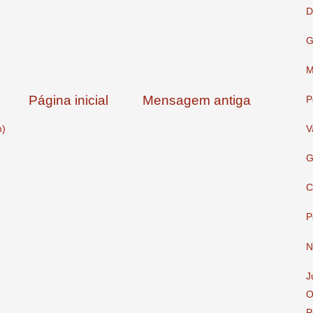
D
G
M
Página inicial
Mensagem antiga
P
m)
V
G
C
P
N
J
O
P