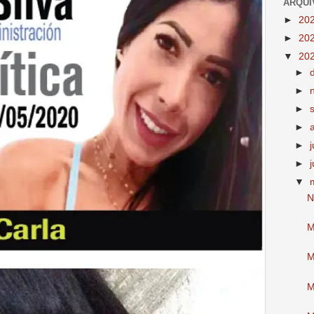
ARQUI
►
20
►
20
▼
20
►
►
►
►
►
►
▼
N
M
M
M