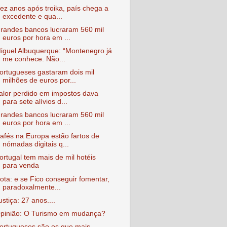
ez anos após troika, país chega a
excedente e qua...
randes bancos lucraram 560 mil
euros por hora em ...
iguel Albuquerque: “Montenegro já
me conhece. Não...
ortugueses gastaram dois mil
milhões de euros por...
alor perdido em impostos dava
para sete alívios d...
randes bancos lucraram 560 mil
euros por hora em ...
afés na Europa estão fartos de
nómadas digitais q...
ortugal tem mais de mil hotéis
para venda
ota: e se Fico conseguir fomentar,
paradoxalmente...
ustiça: 27 anos....
pinião: O Turismo em mudança?
ortugueses são os que mais