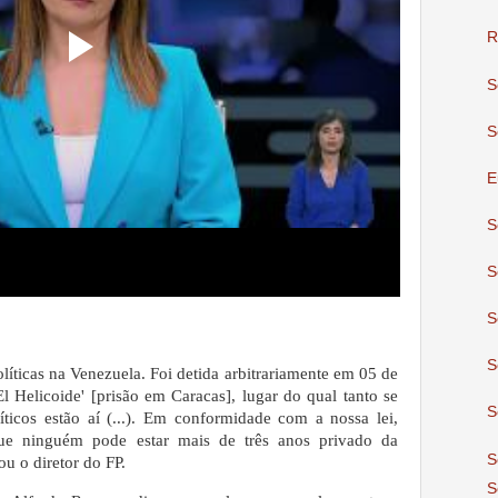
R
S
S
E
S
S
S
S
líticas na Venezuela. Foi detida arbitrariamente em 05 de
l Helicoide' [prisão em Caracas], lugar do qual tanto se
S
ticos estão aí (...). Em conformidade com a nossa lei,
que ninguém pode estar mais de três anos privado da
S
u o diretor do FP.
S