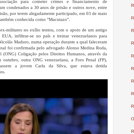
ssociação para cometer crimes e financiamento de
R
am condenados a 30 anos de prisão e outros nove, entre
prisão, por terem alegadamente participado, em 03 de maio
R
 também conhecida como "Macutazo".
 ex-militares no exílio tentou, com o apoio de um antigo
R
EUA, infiltrar-se no país e treinar venezuelanos para
Nicolás Maduro, numa operação durante a qual faleceram
R
unal foi confirmada pelo advogado Alonso Medina Roda,
l (ONG) Coligação pelos Direitos Humanos, através da
R
 outubro, outra ONG venezuelana, a Foro Penal (FP),
rtassem a jovem Carla da Silva, que estava detida
R
os.
R
R
R
O
R