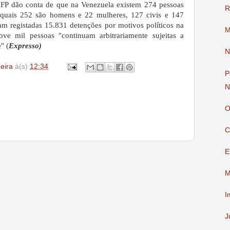
 FP dão conta de que na Venezuela existem 274 pessoas
R
s quais 252 são homens e 22 mulheres, 127 civis e 147
ram registadas 15.831 detenções por motivos políticos na
M
ve mil pessoas "continuam arbitrariamente sujeitas a
" (
Expresso)
N
deira
à(s)
12:34
P
N
O
C
E
M
I
J