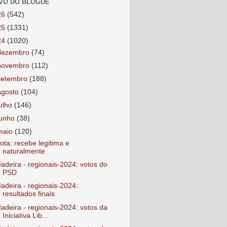
VO DO BLOGUE
26
(542)
25
(1331)
24
(1020)
dezembro
(74)
novembro
(112)
setembro
(188)
agosto
(104)
julho
(146)
junho
(38)
maio
(120)
ota: recebe legitima e
naturalmente
adeira - regionais-2024: votos do
PSD
adeira - regionais-2024:
resultados finais
adeira - regionais-2024: votos da
Iniciativa Lib...