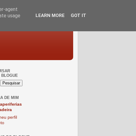
ser-agent
rate usage
LEARN MORE
GOT IT
ISAR
 BLOGUE
A DE MIM
raperiferias
adeira
eu perfil
to