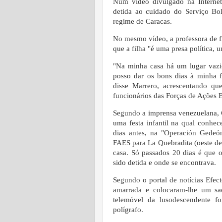
Num vídeo divulgado na Internet
detida ao cuidado do Serviço Bol
regime de Caracas.
No mesmo vídeo, a professora de f
que a filha "é uma presa política, 
"Na minha casa há um lugar vaz
posso dar os bons dias à minha fi
disse Marrero, acrescentando que
funcionários das Forças de Ações 
Segundo a imprensa venezuelana, C
uma festa infantil na qual conhec
dias antes, na "Operación Gedeón
FAES para La Quebradita (oeste de 
casa. Só passados 20 dias é que o
sido detida e onde se encontrava.
Segundo o portal de notícias Efect
amarrada e colocaram-lhe um sa
telemóvel da lusodescendente f
polígrafo.