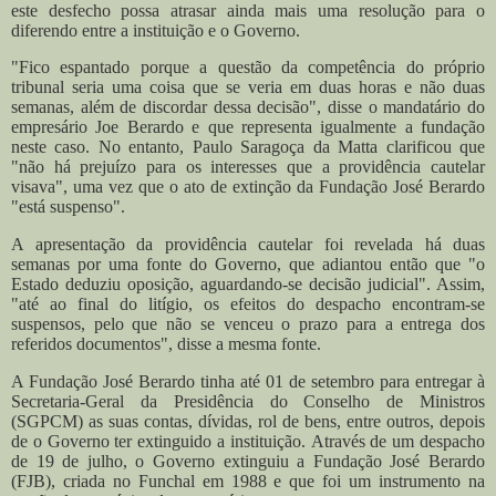
este desfecho possa atrasar ainda mais uma resolução para o
diferendo entre a instituição e o Governo.
"Fico espantado porque a questão da competência do próprio
tribunal seria uma coisa que se veria em duas horas e não duas
semanas, além de discordar dessa decisão", disse o mandatário do
empresário Joe Berardo e que representa igualmente a fundação
neste caso.
No entanto, Paulo Saragoça da Matta clarificou que
"não há prejuízo para os interesses que a providência cautelar
visava", uma vez que o ato de extinção da Fundação José Berardo
"está suspenso".
A apresentação da providência cautelar foi revelada há duas
semanas por uma fonte do Governo, que adiantou então que "o
Estado deduziu oposição, aguardando-se decisão judicial". Assim,
"até ao final do litígio, os efeitos do despacho encontram-se
suspensos, pelo que não se venceu o prazo para a entrega dos
referidos documentos", disse a mesma fonte.
A Fundação José Berardo tinha até 01 de setembro para entregar à
Secretaria-Geral da Presidência do Conselho de Ministros
(SGPCM) as suas contas, dívidas, rol de bens, entre outros, depois
de o Governo ter extinguido a instituição.
Através de um despacho
de 19 de julho, o Governo extinguiu a Fundação José Berardo
(FJB), criada no Funchal em 1988 e que foi um instrumento na