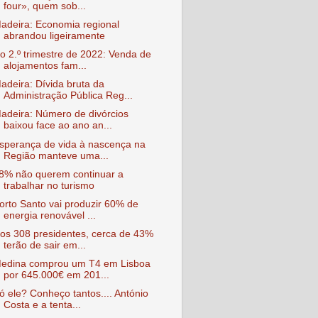
four», quem sob...
adeira: Economia regional
abrandou ligeiramente
o 2.º trimestre de 2022: Venda de
alojamentos fam...
adeira: Dívida bruta da
Administração Pública Reg...
adeira: Número de divórcios
baixou face ao ano an...
sperança de vida à nascença na
Região manteve uma...
8% não querem continuar a
trabalhar no turismo
orto Santo vai produzir 60% de
energia renovável ...
os 308 presidentes, cerca de 43%
terão de sair em...
edina comprou um T4 em Lisboa
por 645.000€ em 201...
ó ele? Conheço tantos.... António
Costa e a tenta...