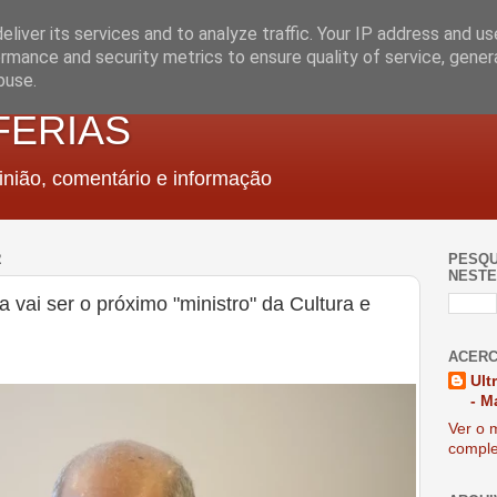
liver its services and to analyze traffic. Your IP address and u
rmance and security metrics to ensure quality of service, gene
buse.
FERIAS
nião, comentário e informação
2
PESQU
NESTE
vai ser o próximo "ministro" da Cultura e
ACERC
Ult
- M
Ver o m
comple