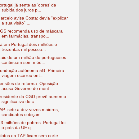
ortugal já sente as ‘dores’ da
subida dos juros p...
arcelo avisa Costa: devia “explicar
a sua visão” ...
GS recomenda uso de máscara
em farmácias, transpo...
á em Portugal dois milhões e
trezentas mil pessoa...
ais de um milhão de portugueses
continuam sem méd...
ondução autónoma 5G: Primeira
viagem ocorreu ent...
ensões de reforma: Oposição
acusa Governo de ment...
residente da CGD prevê aumento
significativo do c...
AP: sete a dez vezes maiores,
candidatos cobiçam ...
,3 milhões de pobres: Portugal foi
o país da UE q...
ilotos da TAP ficam sem corte