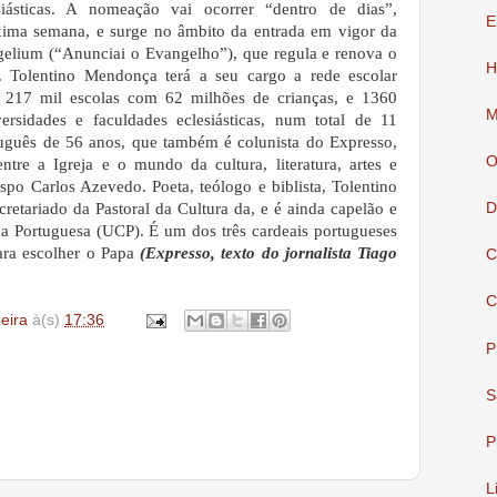
siásticas. A nomeação vai ocorrer “dentro de dias”,
E
óxima semana, e surge no âmbito da entrada em vigor da
gelium (“Anunciai o Evangelho”), que regula e renova o
H
a.
Tolentino Mendonça terá a seu cargo a rede escolar
as 217 mil escolas com 62 milhões de crianças, e 1360
M
versidades e faculdades eclesiásticas, num total de 11
tuguês de 56 anos, que também é colunista do Expresso,
O
ntre a Igreja e o mundo da cultura, literatura, artes e
spo Carlos Azevedo. Poeta, teólogo e biblista, Tolentino
retariado da Pastoral da Cultura da, e é ainda capelão e
D
ica Portuguesa (UCP). É um dos três cardeais portugueses
ra escolher o Papa
(Expresso, texto do jornalista Tiago
C
C
deira
à(s)
17:36
P
S
P
L