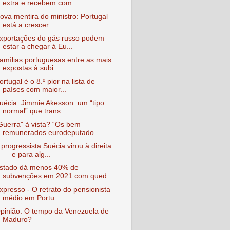
extra e recebem com...
ova mentira do ministro: Portugal
está a crescer ...
xportações do gás russo podem
estar a chegar à Eu...
amílias portuguesas entre as mais
expostas à subi...
ortugal é o 8.º pior na lista de
países com maior...
uécia: Jimmie Akesson: um “tipo
normal” que trans...
Guerra" à vista? “Os bem
remunerados eurodeputado...
 progressista Suécia virou à direita
— e para alg...
stado dá menos 40% de
subvenções em 2021 com qued...
xpresso - O retrato do pensionista
médio em Portu...
pinião: O tempo da Venezuela de
Maduro?