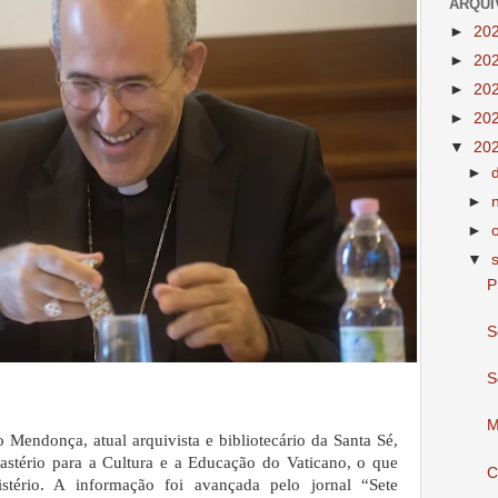
ARQUI
►
20
►
20
►
20
►
20
▼
20
►
►
►
▼
P
S
S
M
 Mendonça, atual arquivista e bibliotecário da Santa Sé,
astério para a Cultura e a Educação do Vaticano, o que
C
tério. A informação foi avançada pelo jornal “Sete