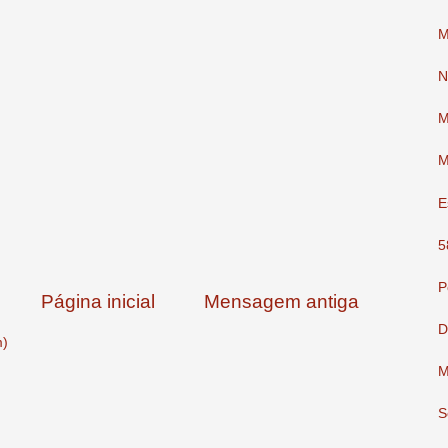
M
N
M
M
E
5
P
Página inicial
Mensagem antiga
D
m)
M
S