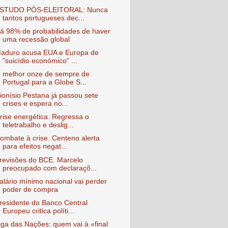
STUDO PÓS-ELEITORAL: Nunca
tantos portugueses dec...
á 98% de probabilidades de haver
uma recessão global
aduro acusa EUA e Europa de
"suicídio económico" ...
 melhor onze de sempre de
Portugal para a Globe S...
ionísio Pestana já passou sete
crises e espera no...
rise energética. Regressa o
teletrabalho e deslig...
ombate à crise. Centeno alerta
para efeitos negat...
revisões do BCE. Marcelo
preocupado com declaraçõ...
alário mínimo nacional vai perder
poder de compra
residente do Banco Central
Europeu critica políti...
iga das Nações: quem vai à «final