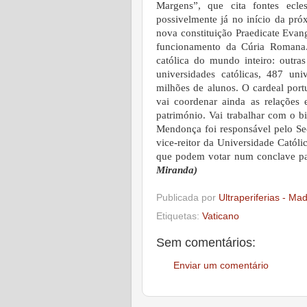
Margens”, que cita fontes ecle
possivelmente já no início da pr
nova constituição Praedicate Evan
funcionamento da Cúria Roman
católica do mundo inteiro: outr
universidades católicas, 487 uni
milhões de alunos. O cardeal por
vai coordenar ainda as relações e
património. Vai trabalhar com o bi
Mendonça foi responsável pelo Sec
vice-reitor da Universidade Catól
que podem votar num conclave pa
Miranda)
Publicada por
Ultraperiferias - Ma
Etiquetas:
Vaticano
Sem comentários:
Enviar um comentário