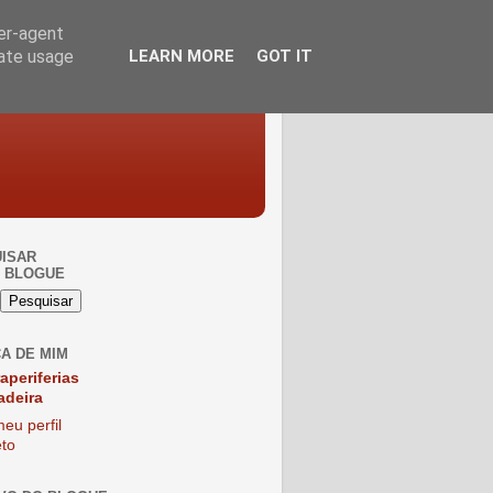
ser-agent
rate usage
LEARN MORE
GOT IT
ISAR
 BLOGUE
A DE MIM
raperiferias
adeira
eu perfil
to