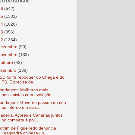
VO DO BLOGUE
26
(542)
25
(1331)
24
(1020)
23
(956)
22
(1364)
dezembro
(90)
novembro
(133)
outubro
(42)
setembro
(138)
SD foi “a reboque” do Chega e do
PS. E precisa de...
ondagem: Mulheres mais
pessimistas com evolução ...
ondagem: Governo passou do céu
ao inferno em seis...
adeira, Açores e Canárias juntos
no combate à pol...
otrim de Figueiredo denuncia
«esquadra chinesa» n...