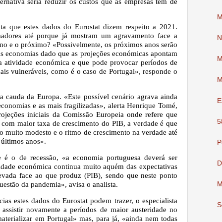
ternativa seria reduzir os custos que as empresas têm de
M
nta que estes dados do Eurostat dizem respeito a 2021.
madores até porque já mostram um agravamento face a
N
no e o próximo? «Possivelmente, os próximos anos serão
 as economias dado que as projeções económicas apontam
M
a atividade económica e que pode provocar períodos de
is vulneráveis, como é o caso de Portugal», responde o
M
 na cauda da Europa. «Este possível cenário agrava ainda
E
economias e as mais fragilizadas», alerta Henrique Tomé,
rojeções iniciais da Comissão Europeia onde refere que
5
o com maior taxa de crescimento do PIB, a verdade é que
mo muito modesto e o ritmo de crescimento na verdade até
 últimos anos».
P
e é o de recessão, «a economia portuguesa deverá ser
D
ividade económica continua muito aquém das expectativas
evada face ao que produz (PIB), sendo que neste ponto
estão da pandemia», avisa o analista.
M
as estes dados do Eurostat podem trazer, o especialista
S
assistir novamente a períodos de maior austeridade no
materializar em Portugal» mas, para já, «ainda nem todas