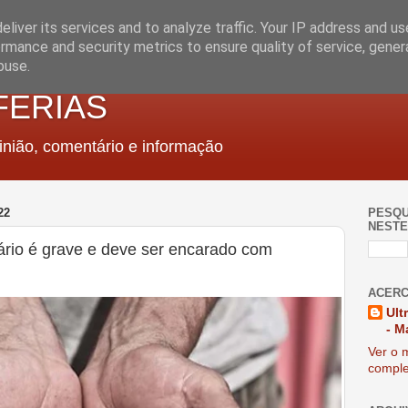
liver its services and to analyze traffic. Your IP address and u
rmance and security metrics to ensure quality of service, gene
buse.
FERIAS
nião, comentário e informação
22
PESQU
NESTE
ário é grave e deve ser encarado com
ACERC
Ult
- M
Ver o m
comple