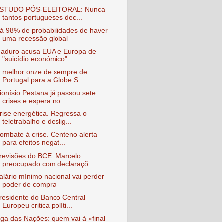
STUDO PÓS-ELEITORAL: Nunca
tantos portugueses dec...
á 98% de probabilidades de haver
uma recessão global
aduro acusa EUA e Europa de
"suicídio económico" ...
 melhor onze de sempre de
Portugal para a Globe S...
ionísio Pestana já passou sete
crises e espera no...
rise energética. Regressa o
teletrabalho e deslig...
ombate à crise. Centeno alerta
para efeitos negat...
revisões do BCE. Marcelo
preocupado com declaraçõ...
alário mínimo nacional vai perder
poder de compra
residente do Banco Central
Europeu critica políti...
iga das Nações: quem vai à «final