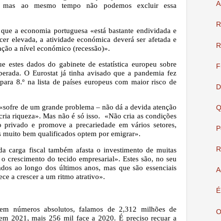
A
s, mas ao mesmo tempo não podemos excluir essa
R
 que a economia portuguesa «está bastante endividada e
er elevada, a atividade económica deverá ser afetada e
R
ação a nível económico (recessão)».
e estes dados do gabinete de estatística europeu sobre
F
perada. O Eurostat já tinha avisado que a pandemia fez
para 8.º na lista de países europeus com maior risco de
D
ís «sofre de um grande problema – não dá a devida atenção
Q
cria riqueza». Mas não é só isso.
«Não cria as condições
o privado e promove a precariedade em vários setores,
P
s muito bem qualificados optem por emigrar».
R
da carga fiscal também afasta o investimento de muitas
 crescimento do tecido empresarial». Estes são, no seu
iados ao longo dos últimos anos, mas que são essenciais
A
e a crescer a um ritmo atrativo».
É
em números absolutos, falamos de 2,312 milhões de
O
em 2021, mais 256 mil face a 2020. É preciso recuar a