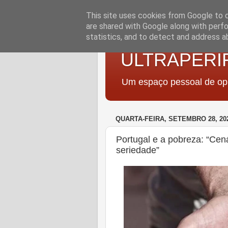
This site uses cookies from Google to de
are shared with Google along with perfo
statistics, and to detect and address a
ULTRAPERI
Um espaço pessoal de opi
QUARTA-FEIRA, SETEMBRO 28, 20
Portugal e a pobreza: “Cen
seriedade”