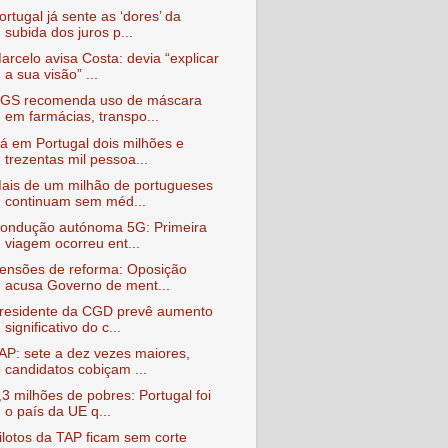
ortugal já sente as ‘dores’ da
subida dos juros p...
arcelo avisa Costa: devia “explicar
a sua visão” ...
GS recomenda uso de máscara
em farmácias, transpo...
á em Portugal dois milhões e
trezentas mil pessoa...
ais de um milhão de portugueses
continuam sem méd...
ondução autónoma 5G: Primeira
viagem ocorreu ent...
ensões de reforma: Oposição
acusa Governo de ment...
residente da CGD prevê aumento
significativo do c...
AP: sete a dez vezes maiores,
candidatos cobiçam ...
,3 milhões de pobres: Portugal foi
o país da UE q...
ilotos da TAP ficam sem corte