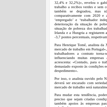
32,4% e 32,2%)», revelou o gabin
trabalho a recibos verdes e sem c
também se degradou, mas nã
comparativamente com 2020 e an
‘empregado’ e ‘trabalhador inde
deterioração da situação de pob
situação de pobreza dos trabalh
Irlanda e a Hungria a registarem 
-3,7 pontos percentuais, respetivam
Para Henrique Tomé, analista da 
mercado de trabalho em Portugal»,
trabalhadores a contrato torna
influenciando muitas empresas 
acrescenta: «Contudo, para o tra
demasiado exposto às condições 
despedimento».
Por isso, o analista ouvido pelo 
deverá ser encarado com seriedad
mercado de trabalho será naturalme
Para mudar esta tendência, pode
preciso que sejam criadas condiç
também apoios às empresas para