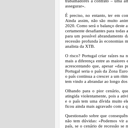
trabalhadores a contrato – uma al
assegurar».
É preciso, no entanto, ter em co
Ainda assim, não são muito ani
2020. Como será o balanço deste a
certamente desafiantes para todas
para um possível abrandamento d
recessão profunda às economias ma
analista da XTB.
O risco? Portugal criar raízes na
mais a diferença entre as maiores 
acrescentando que, apesar «das p
Portugal seria o país da Zona Eur
o país continua a crescer a um rit
tem vindo a abrandar ao longo dos
Olhando para o pior cenário, qu
atingida violentamente, pois a at
e o país tem uma dívida muito el
ficou ainda mais agravado com a qu
Questionado sobre que consequênci
não tem dúvidas: «Podemos vir a 
país, se o cenário de recessão se 