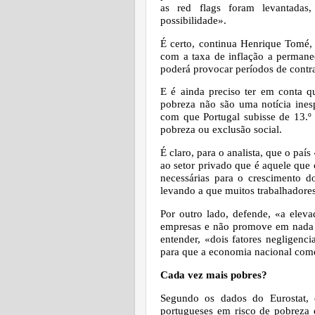
as red flags foram levantada
possibilidade».
É certo, continua Henrique Tomé,
com a taxa de inflação a permanec
poderá provocar períodos de contr
E é ainda preciso ter em conta qu
pobreza não são uma notícia ines
com que Portugal subisse de 13.º 
pobreza ou exclusão social.
É claro, para o analista, que o pa
ao setor privado que é aquele que 
necessárias para o crescimento d
levando a que muitos trabalhadore
Por outro lado, defende, «a eleva
empresas e não promove em nada o
entender, «dois fatores negligenc
para que a economia nacional comec
Cada vez mais pobres?
Segundo os dados do Eurostat, 
portugueses em risco de pobreza 