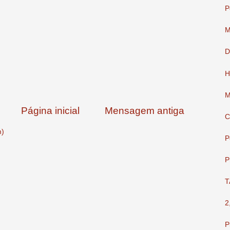
P
M
D
H
M
Página inicial
Mensagem antiga
C
m)
P
P
T
2
P