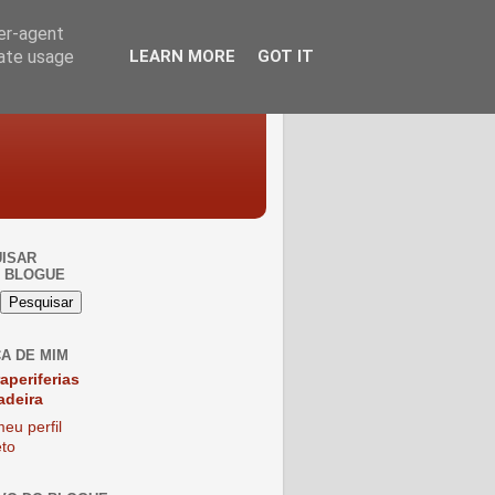
ser-agent
rate usage
LEARN MORE
GOT IT
ISAR
 BLOGUE
A DE MIM
raperiferias
adeira
eu perfil
to