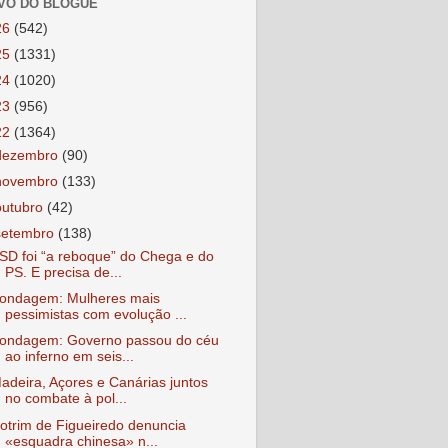
VO DO BLOGUE
26
(542)
25
(1331)
24
(1020)
23
(956)
22
(1364)
dezembro
(90)
novembro
(133)
outubro
(42)
setembro
(138)
SD foi “a reboque” do Chega e do
PS. E precisa de...
ondagem: Mulheres mais
pessimistas com evolução ...
ondagem: Governo passou do céu
ao inferno em seis...
adeira, Açores e Canárias juntos
no combate à pol...
otrim de Figueiredo denuncia
«esquadra chinesa» n...