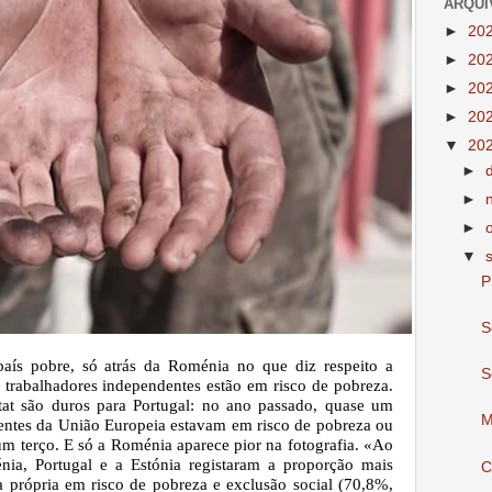
ARQUI
►
20
►
20
►
20
►
20
▼
20
►
►
►
▼
P
S
ís pobre, só atrás da Roménia no que diz respeito a
S
 trabalhadores independentes estão em risco de pobreza.
tat são duros para Portugal: no ano passado, quase um
M
entes da União Europeia estavam em risco de pobreza ou
um terço. E só a Roménia aparece pior na fotografia. «Ao
nia, Portugal e a Estónia registaram a proporção mais
C
a própria em risco de pobreza e exclusão social (70,8%,