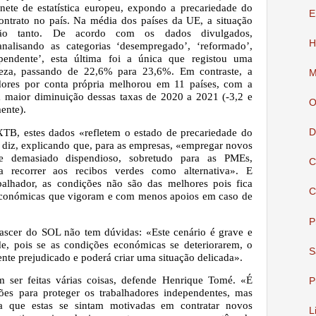
ete de estatística europeu, expondo a precariedade do
E
ontrato no país. Na média dos países da UE, a situação
o tanto. De acordo com os dados divulgados,
H
alisando as categorias ‘desempregado’, ‘reformado’,
pendente’, esta última foi a única que registou uma
reza, passando de 22,6% para 23,6%. Em contraste, a
M
adores por conta própria melhorou em 11 países, com a
a maior diminuição dessas taxas de 2020 a 2021 (-3,2 e
O
ente).
XTB, estes dados «refletem o estado de precariedade do
D
 diz, explicando que, para as empresas, «empregar novos
-se demasiado dispendioso, sobretudo para as PMEs,
C
a recorrer aos recibos verdes como alternativa». E
balhador, as condições não são das melhores pois fica
C
económicas que vigoram e com menos apoios em caso de
P
Nascer do SOL não tem dúvidas: «Este cenário é grave e
e, pois se as condições económicas se deteriorarem, o
S
nte prejudicado e poderá criar uma situação delicada».
m ser feitas várias coisas, defende Henrique Tomé. «É
P
ões para proteger os trabalhadores independentes, mas
 que estas se sintam motivadas em contratar novos
L