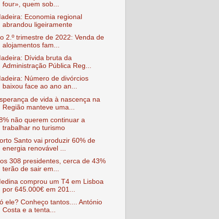
four», quem sob...
adeira: Economia regional
abrandou ligeiramente
o 2.º trimestre de 2022: Venda de
alojamentos fam...
adeira: Dívida bruta da
Administração Pública Reg...
adeira: Número de divórcios
baixou face ao ano an...
sperança de vida à nascença na
Região manteve uma...
8% não querem continuar a
trabalhar no turismo
orto Santo vai produzir 60% de
energia renovável ...
os 308 presidentes, cerca de 43%
terão de sair em...
edina comprou um T4 em Lisboa
por 645.000€ em 201...
ó ele? Conheço tantos.... António
Costa e a tenta...