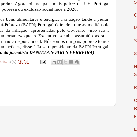
S
perior. Agora oitavo país mais pobre da UE, Portugal
e pobreza ou exclusão social face a 2020.
C
s bens alimentares e energia, a situação tende a piorar.
ti-Pobreza (EAPN) Portugal defendeu que as medidas de
M
ias da inflação, apresentadas pelo Governo, «não são a
 «importante» que o Executivo «tenha assumido as suas
S
ta não é resposta ideal. Nós somos um país pobre e temos
limitações», disse à Lusa o presidente da EAPN Portugal,
texto da jornalista DANIELA SOARES FERREIRA)
S
deira
à(s)
16:15
N
S
R
C
R
F
E