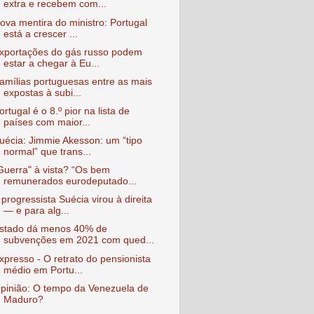
extra e recebem com...
ova mentira do ministro: Portugal
está a crescer ...
xportações do gás russo podem
estar a chegar à Eu...
amílias portuguesas entre as mais
expostas à subi...
ortugal é o 8.º pior na lista de
países com maior...
uécia: Jimmie Akesson: um “tipo
normal” que trans...
Guerra" à vista? “Os bem
remunerados eurodeputado...
 progressista Suécia virou à direita
— e para alg...
stado dá menos 40% de
subvenções em 2021 com qued...
xpresso - O retrato do pensionista
médio em Portu...
pinião: O tempo da Venezuela de
Maduro?