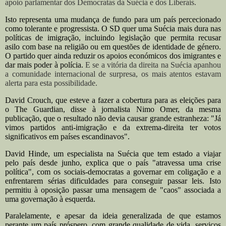
apoio parlamentar dos Democratas da Suécia e dos Liberais.
Isto representa uma mudança de fundo para um país percecionado
como tolerante e progressista.
O SD quer uma Suécia mais dura nas
políticas de imigração, incluindo legislação que permita recusar
asilo com base na religião ou em questões de identidade de género.
O partido quer ainda reduzir os apoios económicos dos imigrantes e
dar mais poder à polícia.
E se a vitória da direita na Suécia apanhou
a comunidade internacional de surpresa, os mais atentos estavam
alerta para esta possibilidade.
David Crouch, que esteve a fazer a cobertura para as eleições para
o The Guardian, disse à jornalista Nimo Omer, da mesma
publicação, que o resultado não devia causar grande estranheza: "Já
vimos partidos anti-imigração e da extrema-direita ter votos
significativos em países escandinavos".
David Hinde, um especialista na Suécia que tem estado a viajar
pelo país desde junho, explica que o país "atravessa uma crise
política", com os sociais-democratas a governar em coligação e a
enfrentarem sérias dificuldades para conseguir passar leis. Isto
permitiu à oposição passar uma mensagem de "caos" associada a
uma governação à esquerda.
Paralelamente, e apesar da ideia generalizada de que estamos
perante um país próspero, com grande qualidade de vida, serviços