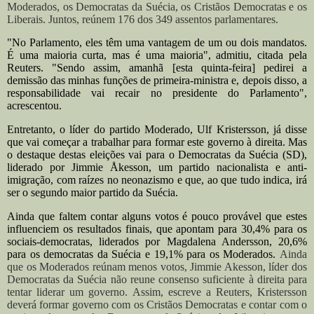
Moderados, os Democratas da Suécia, os Cristãos Democratas e os
Liberais. Juntos, reúnem 176 dos 349 assentos parlamentares.
"No Parlamento, eles têm uma vantagem de um ou dois mandatos.
É uma maioria curta, mas é uma maioria", admitiu, citada pela
Reuters. "Sendo assim, amanhã [esta quinta-feira] pedirei a
demissão das minhas funções de primeira-ministra e, depois disso, a
responsabilidade vai recair no presidente do Parlamento",
acrescentou.
Entretanto, o líder do partido Moderado, Ulf Kristersson, já disse
que vai começar a trabalhar para formar este governo à direita. Mas
o destaque destas eleições vai para o Democratas da Suécia (SD),
liderado por Jimmie Åkesson, um partido nacionalista e anti-
imigração, com raízes no neonazismo e que, ao que tudo indica, irá
ser o segundo maior partido da Suécia.
Ainda que faltem contar alguns votos é pouco provável que estes
influenciem os resultados finais, que apontam para 30,4% para os
sociais-democratas, liderados por Magdalena Andersson, 20,6%
para os democratas da Suécia e 19,1% para os Moderados.
Ainda
que os Moderados reúnam menos votos, Jimmie Akesson, líder dos
Democratas da Suécia não reune consenso suficiente à direita para
tentar liderar um governo. Assim, escreve a Reuters, Kristersson
deverá formar governo com os Cristãos Democratas e contar com o