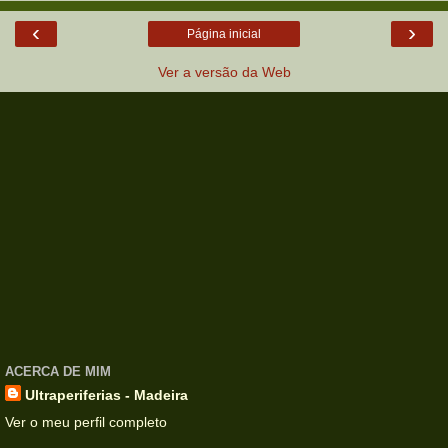
‹
›
Página inicial
Ver a versão da Web
ACERCA DE MIM
Ultraperiferias - Madeira
Ver o meu perfil completo