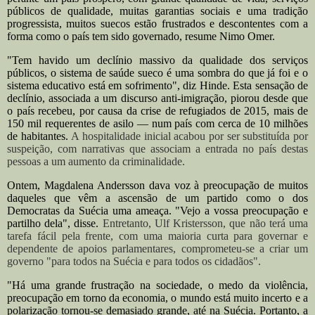
públicos de qualidade, muitas garantias sociais e uma tradição
progressista, muitos suecos estão frustrados e descontentes com a
forma como o país tem sido governado, resume Nimo Omer.
"Tem havido um declínio massivo da qualidade dos serviços
públicos, o sistema de saúde sueco é uma sombra do que já foi e o
sistema educativo está em sofrimento", diz Hinde. Esta sensação de
declínio, associada a um discurso anti-imigração, piorou desde que
o país recebeu, por causa da crise de refugiados de 2015, mais de
150 mil requerentes de asilo — num país com cerca de 10 milhões
de habitantes.
A hospitalidade inicial acabou por ser substituída por
suspeição, com narrativas que associam a entrada no país destas
pessoas a um aumento da criminalidade.
Ontem, Magdalena Andersson dava voz à preocupação de muitos
daqueles que vêm a ascensão de um partido como o dos
Democratas da Suécia uma ameaça. "Vejo a vossa preocupação e
partilho dela", disse.
Entretanto, Ulf Kristersson, que não terá uma
tarefa fácil pela frente, com uma maioria curta para governar e
dependente de apoios parlamentares, comprometeu-se a criar um
governo "para todos na Suécia e para todos os cidadãos".
"Há uma grande frustração na sociedade, o medo da violência,
preocupação em torno da economia, o mundo está muito incerto e a
polarização tornou-se demasiado grande, até na Suécia. Portanto, a