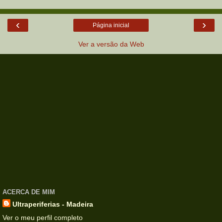
‹
›
Página inicial
Ver a versão da Web
ACERCA DE MIM
Ultraperiferias - Madeira
Ver o meu perfil completo