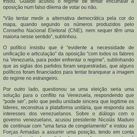
frisou. Guaidó acusou o regime de tentar encurralar a
oposição num falso dilema de votar ou não.
“Vão tentar medir a alternativa democrática pela cor do
mapa, quando segundo os números produzidos pelo
Conselho Nacional Eleitoral (CNE), nem sequer têm uma
maioria nesse sentido”, sublinhou.
O político insistiu que é “evidente a necessidade de
unificação e articulação” da oposição “com todos os fatores
na Venezuela, para poder enfrentar o regime”, sublinhando
que as siglas dos partidos foram sequestradas, que alguns
políticos foram financiados para tentar branquear a imagem
do regime no estrangeiro.
Por outro lado, questionou se uma eleição seria uma
solução para o conflito na Venezuela, respondendo que
“pode ser", pelo que pediu unidade sincera que legitime os
líderes, reconstrua a plataforma unitária, que responda aos
interesses dos venezuelanos. Sobre o diálogo com o
governo venezuelano, acusou presidente Nicolás Maduro
de continuar com “uma farsa de congelamento” e instou as
Forças Armadas a assumir uma posição, tendo em conta