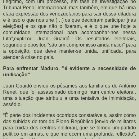
ilegítimo, com um processo, em fase de investigação no
Tribunal Penal Internacional, mas também, em que há uma
clara expressão dos venezuelanos para sair dessa ditadura
e é isso o que nos une (…) os que decidiram participar [nas
eleições] e os que não o fizeram, e é o que une hoje a
comunidade internacional para acompanhar-nos nessa
luta”,explicou Juan Guaidó. Os resultados eleitorais,
segundo o opositor, “são um compromisso ainda maior” para
a oposição, que deve manter-se unida, unificada, para
atender à crise no país.
Para enfrentar Maduro, "é evidente a necessidade de
unificação"
Juan Guaidó enviou os pêsames aos familiares de António
Renet, que foi assassinado domingo num centro eleitoral,
uma situação que atribuiu a uma tentativa de intimidação,
assédio.
“É parte dos incidentes ocorridos constatáveis, assim como
das subidas de tom do Plano República [envio de militares
para cuidar dos centros eleitorai], que se tornou um partido
político em armas, e que merecem uma profunda reflexão”,