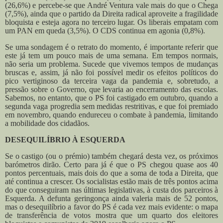
(26,6%) e percebe-se que André Ventura vale mais do que o Chega
(7,5%), ainda que o partido da Direita radical aproveite a fragilidade
bloquista e esteja agora no terceiro lugar. Os liberais empatam com
um PAN em queda (3,5%). O CDS continua em agonia (0,8%).
Se uma sondagem é o retrato do momento, é importante referir que
este já tem um pouco mais de uma semana. Em tempos normais,
não seria um problema. Sucede que vivemos tempos de mudanças
bruscas e, assim, já não foi possível medir os efeitos políticos do
pico vertiginoso da terceira vaga da pandemia e, sobretudo, a
pressão sobre o Governo, que levaria ao encerramento das escolas.
Sabemos, no entanto, que o PS foi castigado em outubro, quando a
segunda vaga progredia sem medidas restritivas, e que foi premiado
em novembro, quando endureceu o combate à pandemia, limitando
a mobilidade dos cidadãos.
DESEQUILÍBRIO À ESQUERDA
Se o castigo (ou o prémio) também chegará desta vez, os próximos
barómetros dirão. Certo para já é que o PS chegou quase aos 40
pontos percentuais, mais dois do que a soma de toda a Direita, que
até continua a crescer. Os socialistas estão mais de três pontos acima
do que conseguiram nas últimas legislativas, à custa dos parceiros à
Esquerda. A defunta geringonça ainda valeria mais de 52 pontos,
mas o desequilíbrio a favor do PS é cada vez mais evidente: o mapa
de transferência de votos mostra que um quarto dos eleitores