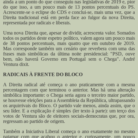
ainda a um ponto do que conseguiu nas legislativas de 2019 e, pior
do que isso, a um pouco mais de 13 pontos percentuais do PS.
Acrescente-se o eclipse do CDS e conclui-se, mais uma vez, que a
Direita tradicional está em perda face ao fulgor da nova Direita,
representada por radicais e liberais.
Uma nova Direita que, apesar de dividir, acrescenta valor. Somados
todos os partidos deste espetro político, valem agora um pouco mais
de 38 pontos percentuais, mais quatro que em outubro de 2019.
Mas corresponde também um cenário que reverbera com uma das
frases mais simbólicas da última noite presidencial: "PSD, ouve
bem, não haverá Governo em Portugal sem o Chega". André
Ventura dixit.
RADICAIS À FRENTE DO BLOCO
A Direita radical até começa o ano praticamente com a mesma
percentagem com que terminou o anterior. Mas há uma alteração
simbólica importante: o Chega seria agora o terceiro maior partido,
se houvesse eleições para a Assembleia da República, ultrapassando
os arquirrivais do Bloco. O partido vale menos, ainda assim, que o
seu líder. E a explicação é simples (ler texto à parte): um terço dos
votos de Ventura são de eleitores sociais-democratas que, por ora,
regressam ao partido de origem.
Também a Iniciativa Liberal começa o ano exatamente no mesmo
patamar com que acabou o anterior e, curiosamente, um pouco