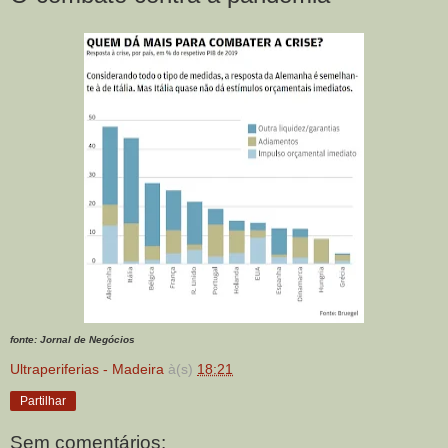
fonte: Jornal de Negócios
Ultraperiferias - Madeira
à(s)
18:21
Partilhar
Sem comentários: