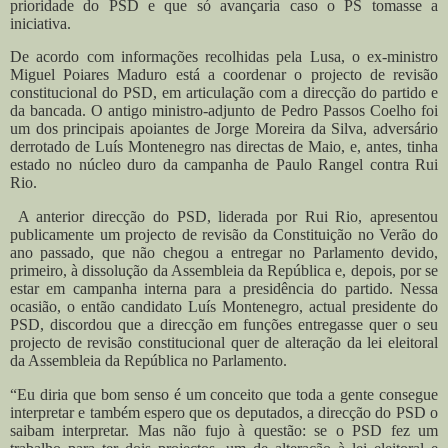
prioridade do PSD e que só avançaria caso o PS tomasse a
iniciativa.
De acordo com informações recolhidas pela Lusa, o ex-ministro
Miguel Poiares Maduro está a coordenar o projecto de revisão
constitucional do PSD, em articulação com a direcção do partido e
da bancada. O antigo ministro-adjunto de Pedro Passos Coelho foi
um dos principais apoiantes de Jorge Moreira da Silva, adversário
derrotado de Luís Montenegro nas directas de Maio, e, antes, tinha
estado no núcleo duro da campanha de Paulo Rangel contra Rui
Rio.
A anterior direcção do PSD, liderada por Rui Rio, apresentou
publicamente um projecto de revisão da Constituição no Verão do
ano passado, que não chegou a entregar no Parlamento devido,
primeiro, à dissolução da Assembleia da República e, depois, por se
estar em campanha interna para a presidência do partido. Nessa
ocasião, o então candidato Luís Montenegro, actual presidente do
PSD, discordou que a direcção em funções entregasse quer o seu
projecto de revisão constitucional quer de alteração da lei eleitoral
da Assembleia da República no Parlamento.
“Eu diria que bom senso é um conceito que toda a gente consegue
interpretar e também espero que os deputados, a direcção do PSD o
saibam interpretar. Mas não fujo à questão: se o PSD fez um