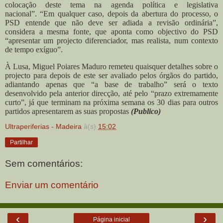
colocação deste tema na agenda política e legislativa
nacional”.
“Em qualquer caso, depois da abertura do processo, o
PSD entende que não deve ser adiada a revisão ordinária”,
considera a mesma fonte, que aponta como objectivo do PSD
“apresentar um projecto diferenciador, mas realista, num contexto
de tempo exíguo”.
À Lusa, Miguel Poiares Maduro remeteu quaisquer detalhes sobre o
projecto para depois de este ser avaliado pelos órgãos do partido,
adiantando apenas que “a base de trabalho” será o texto
desenvolvido pela anterior direcção, até pelo “prazo extremamente
curto”, já que terminam na próxima semana os 30 dias para outros
partidos apresentarem as suas propostas
(Publico)
Ultraperiferias - Madeira
à(s)
15:02
Partilhar
Sem comentários:
Enviar um comentário
‹
›
Página inicial