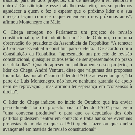
trabalho para ter dois projectos, um de alteração à lei eleitoral e
outro à Constituição e esse trabalho está feito, nós só podemos
agradecer a quem o fez e esperar que o próximo líder e a sua
direcção façam com ele o que entenderem nos próximos anos”,
afirmou Montenegro em Maio.
O Chega entregou no Parlamento um projecto de revisão
constitucional que foi admitido em 12 de Outubro, com uma
observação do presidente da Assembleia da República: “A remeter
à Comissão Eventual a constituir para o efeito.” De acordo com a
Constituição da República, “apresentado um projecto de revisão
constitucional, quaisquer outros terão de ser apresentados no prazo
de trinta dias”.
Quando apresentou publicamente o seu projecto, o
líder do Chega, André Ventura, disse que “algumas das propostas
foram faladas por alto” com o líder do PSD e acrescentou que, “da
parte de Luís Montenegro, não houve nenhuma garantia de apoio
nem de reprovação”, mas afirmou ter esperança em “consensos à
direita”.
O líder do Chega indicou no início de Outubro que iria enviar
pessoalmente “todo o projecto para o líder do PSD” para terem
“uma conversa produtiva” e para que os deputados dos dois
partidos pudessem “entrar em contacto e trabalhar sobre eventuais
propostas de mudança que o PSD queira fazer ou que queira
avançar até em matéria de revisão constitucional”.