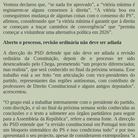
Ventura declarou que, “se nada for aprovado”, a “vitória mínima é
registarem-se alguns consensos à direita”. “A vitória boa era
conseguirmos mudança de algumas coisas com o consenso do PS”,
afirmou, considerando que “a vitória mínima é garantir que à direita
se começam a traçar caminhos de convergência” que “permita
começar a vislumbrar uma alternativa política em 2026”.
Aberto o processo, revisão ordinária não deve ser adiada
A direcção do PSD defende que não deve ser adiada a revisão
ordinária da Constituição, depois de o processo ter sido
desencadeado pelo Chega, prometendo “um projecto diferenciador,
mas realista”, que será conhecido no final da próxima semana. Esse
trabalho está a ser feito “em articulação com vice-presidentes do
partido, representantes das regiões autónomas, com contributo de
professores de Direito Constitucional e alguns antigos deputados”,
acrescentou.
“O grupo está a trabalhar internamente com o presidente do partido,
com discrição, e só no final da próxima semana serão conhecidas as
conclusões e o texto a submeter aos órgãos partidários para seguir
para a Assembleia da República”, refere a mesma fonte.
A direcção
do PSD entende que “a revisão constitucional em Portugal tem tido
um bloqueio sistemático do PS e isso condiciona tudo” e por isso
apresentará o seu projecto, apesar de considerarem extemporânea “a