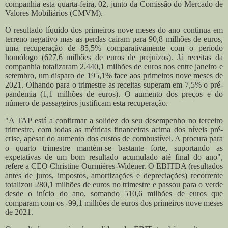
companhia esta quarta-feira, 02, junto da Comissão do Mercado de
Valores Mobiliários (CMVM).
O resultado líquido dos primeiros nove meses do ano continua em
terreno negativo mas as perdas caíram para 90,8 milhões de euros,
uma recuperação de 85,5% comparativamente com o período
homólogo (627,6 milhões de euros de prejuízos).
Já receitas da
companhia totalizaram 2.440,1 milhões de euros nos entre janeiro e
setembro, um disparo de 195,1% face aos primeiros nove meses de
2021. Olhando para o trimestre as receitas superam em 7,5% o pré-
pandemia (1,1 milhões de euros). O aumento dos preços e do
número de passageiros justificam esta recuperação.
"A TAP está a confirmar a solidez do seu desempenho no terceiro
trimestre, com todas as métricas financeiras acima dos níveis pré-
crise, apesar do aumento dos custos de combustível. A procura para
o quarto trimestre mantém-se bastante forte, suportando as
expetativas de um bom resultado acumulado até final do ano",
refere a CEO Christine Ourmières-Widener.
O EBITDA (resultados
antes de juros, impostos, amortizações e depreciações) recorrente
totalizou 280,1 milhões de euros no trimestre e passou para o verde
desde o início do ano, somando 510,6 milhões de euros que
comparam com os -99,1 milhões de euros dos primeiros nove meses
de 2021.