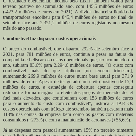
O resultado operacional, medido pelo EBIT, também voltou para
terreno positivo no acumulado ano, com 145,5 milhões de euros
(-423,2 milhões de euros em 2021). A dívida financeira líquida da
transportadora encolheu para 845,4 milhões de euros no final de
setembro face aos 2.351,2 milhões de euros registados no mesmo
mês do ano passado.
Combustível faz disparar custos operacionais
O preço do combustível, que disparou 292% até setembro face a
2021, para 781 milhões de euros, continua a pesar na fatura da
companhia e beliscar os custos operacionais que, no acumulado do
ano, subiram 83,6% para 2.294,6 milhões de euros.
"O custo com
combustível mais do que triplicou [no terceiro trimestre],
aumentando 269,9 milhões de euros numa base anual para 371,9
milhões. de euros Apesar de ter gerado um efeito positivo de 15,9
milhões de euros, a estratégia de cobertura apenas conseguiu
reduzir de forma marginal o efeito dos preços de mercado do jet
fuel mais elevados, que contribuíram com 153 milhões de euros
para o aumento do custo com combustível", justifica a TAP.
Os
custos operacionais com tráfego até setembro também pesaram mais
113% nas contas da empresa bem como os gastos com materiais
consumidos (+273%) e com a manutenção de aeronaves (+55,6%).
Já as despesas com pessoal aumentaram 15% no terceiro trimestre
para 106,6 milhões de euros, mantendo-se praticamente iguais no