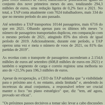
conjunto dos nove primeiros meses do ano, totalizando 294,3
milhões de euros, uma redução ligeira de 0,2% face a 2021. No
total, a TAP conta atualmente com 7024 trabalhadores, mais 334 do
que no mesmo período do ano passado.
Até setembro a TAP transportou 10144 passageiros, mais 6716 do
que em 2021. Olhando apenas para os últimos três meses "o
número de passageiros transportados duplicou, em comparação com
o mesmo período de 2021, atingindo 85% dos níveis de igual
período de 2019. Adicionalmente, durante este período, a TAP
operou uma vez e meia o número de voos de 2021, ou 81% das
partidas de 2019".
As receitas com o transporte de passageiros ascenderam a 2.154,6
milhões de euros até setembro (608,8 milhões de euros em 2021) e
também o segmento de carga e correio registou uma melhoria no
ano de +21,5% para 196,3 milhões de euros.
Apesar da recuperação, a CEO da TAP sublinha que "a visibilidade
para o próximo ano é, no entanto, ainda limitada" e, atendendo às
incertezas da atual conjuntura, a responsável refere ser crucial
manter o foco "no plano estratégico" que, diz "tem, até agora,
provado ser eficaz".
"Os próximos passos decisivos a tomar são: levar a cabo discussões