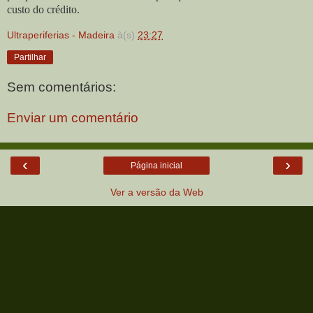
custo do crédito.
Ultraperiferias - Madeira
à(s)
23:27
Partilhar
Sem comentários:
Enviar um comentário
‹
›
Página inicial
Ver a versão da Web