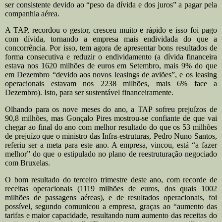
ser consistente devido ao “peso da dívida e dos juros” a pagar pela
companhia aérea.
A TAP, recordou o gestor, cresceu muito e rápido e isso foi pago
com dívida, tornando a empresa mais endividada do que a
concorrência. Por isso, tem agora de apresentar bons resultados de
forma consecutiva e reduzir o endividamento (a dívida financeira
estava nos 1620 milhões de euros em Setembro, mais 9% do que
em Dezembro “devido aos novos leasings de aviões”, e os leasing
operacionais estavam nos 2238 milhões, mais 6% face a
Dezembro). Isto, para ser sustentável financeiramente.
Olhando para os nove meses do ano, a TAP sofreu prejuízos de
90,8 milhões, mas Gonçalo Pires mostrou-se confiante de que vai
chegar ao final do ano com melhor resultado do que os 53 milhões
de prejuízo que o ministro das Infra-estruturas, Pedro Nuno Santos,
referiu ser a meta para este ano. A empresa, vincou, está “a fazer
melhor” do que o estipulado no plano de reestruturação negociado
com Bruxelas.
O bom resultado do terceiro trimestre deste ano, com recorde de
receitas operacionais (1119 milhões de euros, dos quais 1002
milhões de passagens aéreas), e de resultados operacionais, foi
possível, segundo comunicou a empresa, graças ao “aumento das
tarifas e maior capacidade, resultando num aumento das receitas do