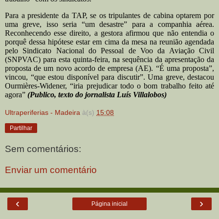
Para a presidente da TAP, se os tripulantes de cabina optarem por
uma greve, isso seria “um desastre” para a companhia aérea.
Reconhecendo esse direito, a gestora afirmou que não entendia o
porquê dessa hipótese estar em cima da mesa na reunião agendada
pelo Sindicato Nacional do Pessoal de Voo da Aviação Civil
(SNPVAC) para esta quinta-feira, na sequência da apresentação da
proposta de um novo acordo de empresa (AE). “É uma proposta”,
vincou, “que estou disponível para discutir”. Uma greve, destacou
Ourmières-Widener, “iria prejudicar todo o bom trabalho feito até
agora”
(Publico, texto do jornalista Luís Villalobos)
Ultraperiferias - Madeira
à(s)
15:08
Partilhar
Sem comentários:
Enviar um comentário
‹
›
Página inicial