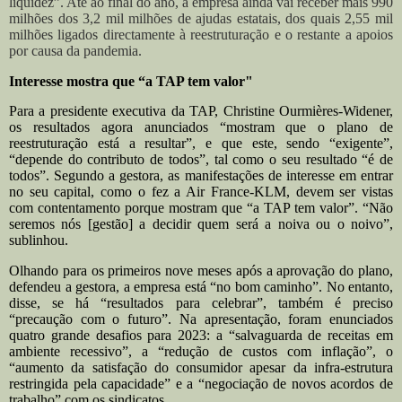
liquidez”. Até ao final do ano, a empresa ainda vai receber mais 990
milhões dos 3,2 mil milhões de ajudas estatais, dos quais 2,55 mil
milhões ligados directamente à reestruturação e o restante a apoios
por causa da pandemia.
Interesse mostra que “a TAP tem valor"
Para a presidente executiva da TAP, Christine Ourmières-Widener,
os resultados agora anunciados “mostram que o plano de
reestruturação está a resultar”, e que este, sendo “exigente”,
“depende do contributo de todos”, tal como o seu resultado “é de
todos”. Segundo a gestora, as manifestações de interesse em entrar
no seu capital, como o fez a Air France-KLM, devem ser vistas
com contentamento porque mostram que “a TAP tem valor”. “Não
seremos nós [gestão] a decidir quem será a noiva ou o noivo”,
sublinhou.
Olhando para os primeiros nove meses após a aprovação do plano,
defendeu a gestora, a empresa está “no bom caminho”. No entanto,
disse, se há “resultados para celebrar”, também é preciso
“precaução com o futuro”. Na apresentação, foram enunciados
quatro grande desafios para 2023: a “salvaguarda de receitas em
ambiente recessivo”, a “redução de custos com inflação”, o
“aumento da satisfação do consumidor apesar da infra-estrutura
restringida pela capacidade” e a “negociação de novos acordos de
trabalho” com os sindicatos.