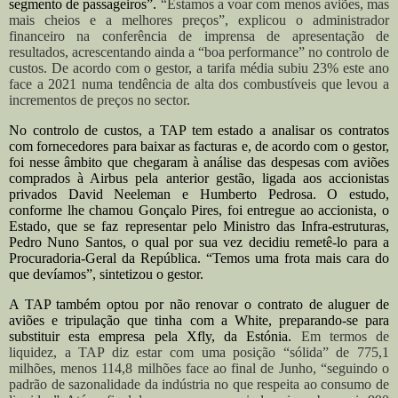
segmento de passageiros”.
“Estamos a voar com menos aviões, mas
mais cheios e a melhores preços”, explicou o administrador
financeiro na conferência de imprensa de apresentação de
resultados, acrescentando ainda a “boa performance” no controlo de
custos. De acordo com o gestor, a tarifa média subiu 23% este ano
face a 2021 numa tendência de alta dos combustíveis que levou a
incrementos de preços no sector.
No controlo de custos, a TAP tem estado a analisar os contratos
com fornecedores para baixar as facturas e, de acordo com o gestor,
foi nesse âmbito que chegaram à análise das despesas com aviões
comprados à Airbus pela anterior gestão, ligada aos accionistas
privados David Neeleman e Humberto Pedrosa. O estudo,
conforme lhe chamou Gonçalo Pires, foi entregue ao accionista, o
Estado, que se faz representar pelo Ministro das Infra-estruturas,
Pedro Nuno Santos, o qual por sua vez decidiu remetê-lo para a
Procuradoria-Geral da República. “Temos uma frota mais cara do
que devíamos”, sintetizou o gestor.
A TAP também optou por não renovar o contrato de aluguer de
aviões e tripulação que tinha com a White, preparando-se para
substituir esta empresa pela Xfly, da Estónia.
Em termos de
liquidez, a TAP diz estar com uma posição “sólida” de 775,1
milhões, menos 114,8 milhões face ao final de Junho, “seguindo o
padrão de sazonalidade da indústria no que respeita ao consumo de