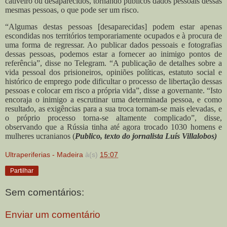
cativeiro ou desaparecidos, tornando públicos dados pessoais dessas
mesmas pessoas, o que pode ser um risco.
“Algumas destas pessoas [desaparecidas] podem estar apenas
escondidas nos territórios temporariamente ocupados e à procura de
uma forma de regressar. Ao publicar dados pessoais e fotografias
dessas pessoas, podemos estar a fornecer ao inimigo pontos de
referência”, disse no Telegram.
“A publicação de detalhes sobre a
vida pessoal dos prisioneiros, opiniões políticas, estatuto social e
histórico de emprego pode dificultar o processo de libertação dessas
pessoas e colocar em risco a própria vida”, disse a governante. “Isto
encoraja o inimigo a escrutinar uma determinada pessoa, e como
resultado, as exigências para a sua troca tornam-se mais elevadas, e
o próprio processo torna-se altamente complicado”, disse,
observando que a Rússia tinha até agora trocado 1030 homens e
mulheres ucranianos (
Publico, texto do jornalista Luís Villalobos)
Ultraperiferias - Madeira
à(s)
15:07
Partilhar
Sem comentários:
Enviar um comentário