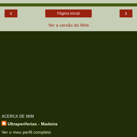
‹
›
Página inicial
Ver a versão da Web
ACERCA DE MIM
Ultraperiferias - Madeira
Ver o meu perfil completo