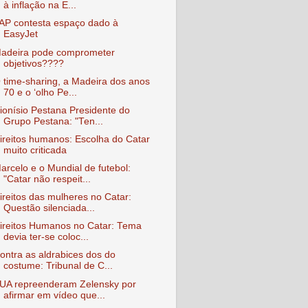
à inflação na E...
AP contesta espaço dado à
EasyJet
adeira pode comprometer
objetivos????
 time-sharing, a Madeira dos anos
70 e o ‘olho Pe...
ionísio Pestana Presidente do
Grupo Pestana: "Ten...
ireitos humanos: Escolha do Catar
muito criticada
arcelo e o Mundial de futebol:
"Catar não respeit...
ireitos das mulheres no Catar:
Questão silenciada...
ireitos Humanos no Catar: Tema
devia ter-se coloc...
ontra as aldrabices dos do
costume: Tribunal de C...
UA repreenderam Zelensky por
afirmar em vídeo que...