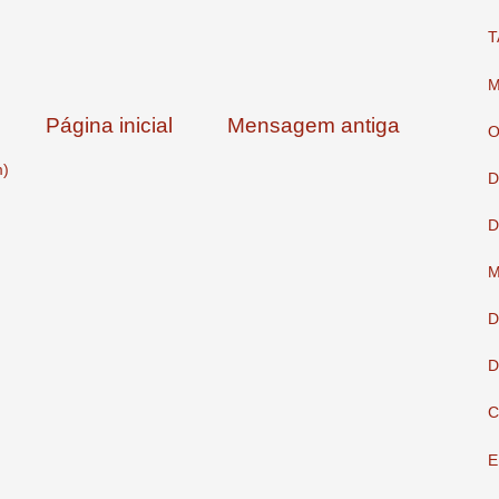
T
M
Página inicial
Mensagem antiga
O
m)
D
D
M
D
D
C
E