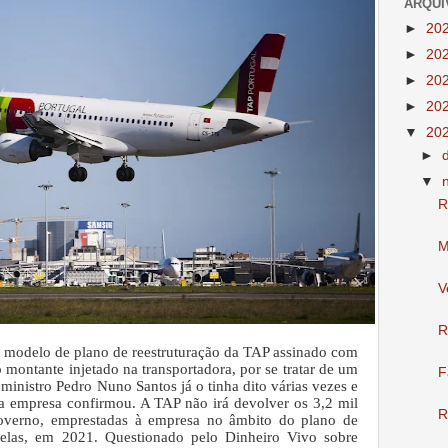
ARQUI
►
20
►
20
►
20
►
20
▼
20
►
▼
R
M
V
R
 modelo de plano de reestruturação da TAP assinado com
montante injetado na transportadora, por se tratar de um
F
ministro Pedro Nuno Santos já o tinha dito várias vezes e
 da empresa confirmou. A TAP não irá devolver os 3,2 mil
R
overno, emprestadas à empresa no âmbito do plano de
xelas, em 2021.
Questionado pelo Dinheiro Vivo sobre