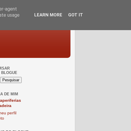
ser-agent
rate usage
LEARN MORE
GOT IT
ISAR
 BLOGUE
A DE MIM
raperiferias
adeira
eu perfil
to