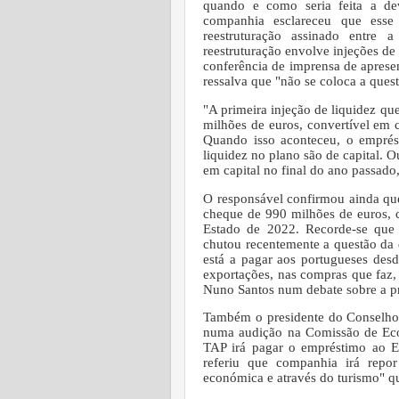
quando e como seria feita a d
companhia esclareceu que esse
reestruturação assinado entr
reestruturação envolve injeções de 
conferência de imprensa de apresen
ressalva que "não se coloca a que
"A primeira injeção de liquidez qu
milhões de euros, convertível em 
Quando isso aconteceu, o emprés
liquidez no plano são de capital. 
em capital no final do ano passado,
O responsável confirmou ainda que
cheque de 990 milhões de euros, 
Estado de 2022.
Recorde-se que 
chutou recentemente a questão da
está a pagar aos portugueses desd
exportações, nas compras que faz,
Nuno Santos num debate sobre a p
Também o presidente do Conselho
numa audição na Comissão de Eco
TAP irá pagar o empréstimo ao E
referiu que companhia irá repo
económica e através do turismo" q