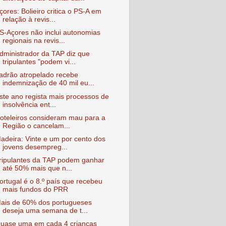
çores: Bolieiro critica o PS-A em
relação à revis...
S-Açores não inclui autonomias
regionais na revis...
dministrador da TAP diz que
tripulantes "podem vi...
adrão atropelado recebe
indemnização de 40 mil eu...
ste ano regista mais processos de
insolvência ent...
oteleiros consideram mau para a
Região o cancelam...
adeira: Vinte e um por cento dos
jovens desempreg...
ripulantes da TAP podem ganhar
até 50% mais que n...
ortugal é o 8.º país que recebeu
mais fundos do PRR
ais de 60% dos portugueses
deseja uma semana de t...
uase uma em cada 4 crianças