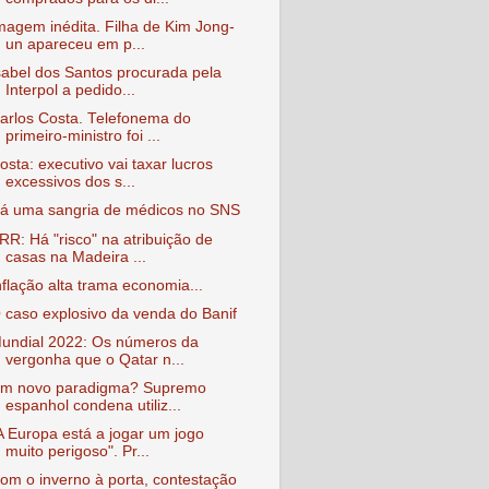
magem inédita. Filha de Kim Jong-
un apareceu em p...
sabel dos Santos procurada pela
Interpol a pedido...
arlos Costa. Telefonema do
primeiro-ministro foi ...
osta: executivo vai taxar lucros
excessivos dos s...
á uma sangria de médicos no SNS
RR: Há "risco" na atribuição de
casas na Madeira ...
nflação alta trama economia...
 caso explosivo da venda do Banif
undial 2022: Os números da
vergonha que o Qatar n...
m novo paradigma? Supremo
espanhol condena utiliz...
A Europa está a jogar um jogo
muito perigoso". Pr...
om o inverno à porta, contestação