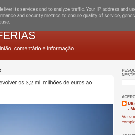
liver its services and to analyze traffic. Your IP address and u
rmance and security metrics to ensure quality of service, gene
buse.
FERIAS
nião, comentário e informação
2
PESQU
NESTE
evolver os 3,2 mil milhões de euros ao
ACERC
Ult
- M
Ver o m
comple