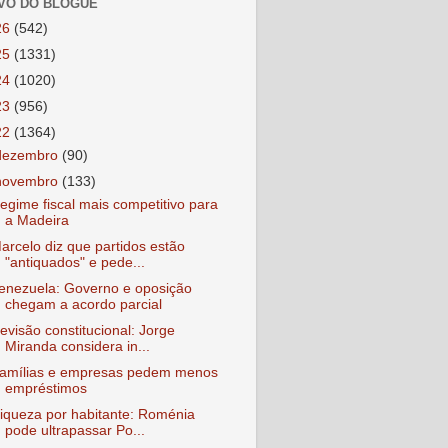
VO DO BLOGUE
26
(542)
25
(1331)
24
(1020)
23
(956)
22
(1364)
dezembro
(90)
novembro
(133)
egime fiscal mais competitivo para
a Madeira
arcelo diz que partidos estão
"antiquados" e pede...
enezuela: Governo e oposição
chegam a acordo parcial
evisão constitucional: Jorge
Miranda considera in...
amílias e empresas pedem menos
empréstimos
iqueza por habitante: Roménia
pode ultrapassar Po...