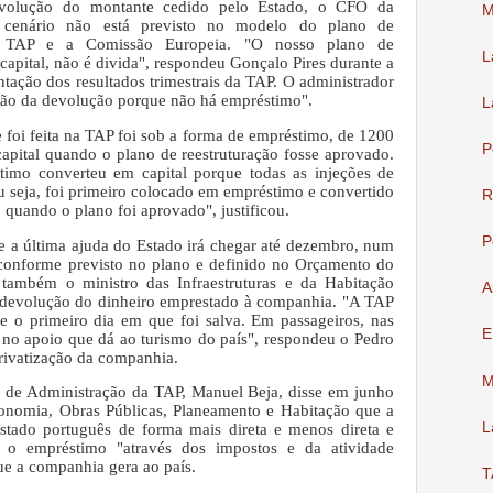
evolução do montante cedido pelo Estado, o CFO da
M
 cenário não está previsto no modelo do plano de
e a TAP e a Comissão Europeia.
"O nosso plano de
L
capital, não é divida", respondeu Gonçalo Pires durante a
tação dos resultados trimestrais da TAP.
O administrador
stão da devolução porque não há empréstimo".
L
e foi feita na TAP foi sob a forma de empréstimo, de 1200
P
capital quando o plano de reestruturação fosse aprovado.
timo converteu em capital porque todas as injeções de
Ou seja, foi primeiro colocado em empréstimo e convertido
R
 quando o plano foi aprovado", justificou.
P
 a última ajuda do Estado irá chegar até dezembro, num
conforme previsto no plano e definido no Orçamento do
também o ministro das Infraestruturas e da Habitação
A
 devolução do dinheiro emprestado à companhia.
"A TAP
e o primeiro dia em que foi salva. Em passageiros, nas
E
 no apoio que dá ao turismo do país", respondeu o Pedro
rivatização da companhia.
M
 de Administração da TAP, Manuel Beja, disse em junho
nomia, Obras Públicas, Planeamento e Habitação que a
L
stado português de forma mais direta e menos direta e
r o empréstimo "através dos impostos e da atividade
ue a companhia gera ao país.
T