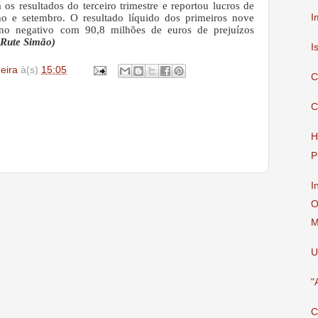
 os resultados do terceiro trimestre e reportou lucros de
I
ho e setembro. O resultado líquido dos primeiros nove
no negativo com 90,8 milhões de euros de prejuízos
a Rute Simão)
I
deira
à(s)
15:05
C
C
H
P
I
O
M
U
"
C