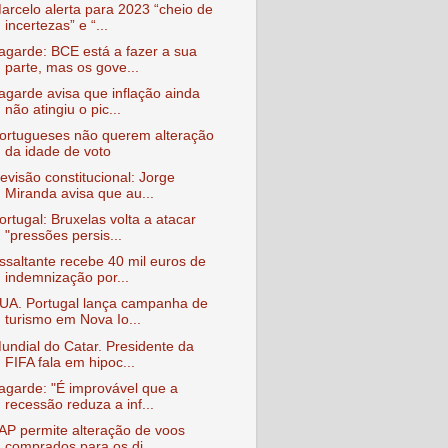
arcelo alerta para 2023 “cheio de
incertezas” e “...
agarde: BCE está a fazer a sua
parte, mas os gove...
agarde avisa que inflação ainda
não atingiu o pic...
ortugueses não querem alteração
da idade de voto
evisão constitucional: Jorge
Miranda avisa que au...
ortugal: Bruxelas volta a atacar
"pressões persis...
ssaltante recebe 40 mil euros de
indemnização por...
UA. Portugal lança campanha de
turismo em Nova Io...
undial do Catar. Presidente da
FIFA fala em hipoc...
agarde: "É improvável que a
recessão reduza a inf...
AP permite alteração de voos
comprados para os di...