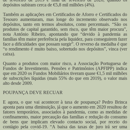
depósitos subiram cerca de €5,8 mil milhões (4%).
Também as aplicações em Certificados de Aforro e Certificados do
Tesouro aumentaram, mas longe do incremento observado nos
depósitos, tanto em termos absolutos, como percentuais. “São os
produtos de capital garantido, sem risco, que têm maior procura”,
nota António Ribeiro, apontando que “devido à pandemia as
famílias têm maior preferência pela liquidez, para conseguirem fazer
face a dificuldades que possam surgir”. O reverso da medalha é que
“o rendimento é muito baixo, sobretudo nos depósitos”, vinca (ver
caixa).
Quanto a produtos com maior risco, a Associação Portuguesa de
Fundos de Investimento, Pensões e Patrimónios (APFIPP) indica
que em 2020 os Fundos Mobiliários tiveram quase €1,5 mil milhões
de subscrições líquidas (mais 55% do que em 2019), o valor mais
alto desde 2009.
POUPANÇA DEVE RECUAR
E agora, o que vai acontecer à taxa de poupança? Pedro Brinca
aponta para uma diminuição, já que o aumento em 2020 resultou de
fatores temporários, associados à pandemia, como as medidas de
confinamento, maior precaução das famílias e redução do consumo
de bens que implicam elevado contacto social, por receio do
contágio pela covid-19. “A baixa das taxas de juro irá ser uma