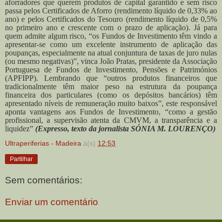
aforradores que querem produtos de capital garantido e sem risco
passa pelos Certificados de Aforro (rendimento líquido de 0,33% ao
ano) e pelos Certificados do Tesouro (rendimento líquido de 0,5%
no primeiro ano e crescente com o prazo de aplicação). Já para
quem admite algum risco, “os Fundos de Investimento têm vindo a
apresentar-se como um excelente instrumento de aplicação das
poupanças, especialmente na atual conjuntura de taxas de juro nulas
(ou mesmo negativas)”, vinca João Pratas, presidente da Associação
Portuguesa de Fundos de Investimento, Pensões e Patrimónios
(APFIPP). Lembrando que “outros produtos financeiros que
tradicionalmente têm maior peso na estrutura da poupança
financeira dos particulares (como os depósitos bancários) têm
apresentado níveis de remuneração muito baixos”, este responsável
aponta vantagens aos Fundos de Investimento, “como a gestão
profissional, a supervisão atenta da CMVM, a transparência e a
liquidez”
(Expresso, texto da jornalista
SÓNIA M. LOURENÇO
)
Ultraperiferias - Madeira
à(s)
12:53
Partilhar
Sem comentários:
Enviar um comentário