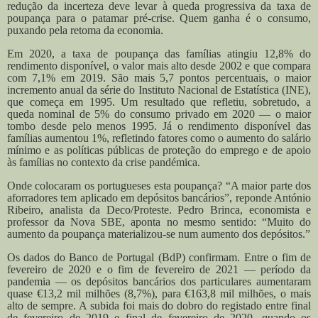
redução da incerteza deve levar à queda progressiva da taxa de
poupança para o patamar pré-crise. Quem ganha é o consumo,
puxando pela retoma da economia.
Em 2020, a taxa de poupança das famílias atingiu 12,8% do
rendimento disponível, o valor mais alto desde 2002 e que compara
com 7,1% em 2019. São mais 5,7 pontos percentuais, o maior
incremento anual da série do Instituto Nacional de Estatística (INE),
que começa em 1995. Um resultado que refletiu, sobretudo, a
queda nominal de 5% do consumo privado em 2020 — o maior
tombo desde pelo menos 1995. Já o rendimento disponível das
famílias aumentou 1%, refletindo fatores como o aumento do salário
mínimo e as políticas públicas de proteção do emprego e de apoio
às famílias no contexto da crise pandémica.
Onde colocaram os portugueses esta poupança? “A maior parte dos
aforradores tem aplicado em depósitos bancários”, reponde António
Ribeiro, analista da Deco/Proteste. Pedro Brinca, economista e
professor da Nova SBE, aponta no mesmo sentido: “Muito do
aumento da poupança materializou-se num aumento dos depósitos.”
Os dados do Banco de Portugal (BdP) confirmam. Entre o fim de
fevereiro de 2020 e o fim de fevereiro de 2021 — período da
pandemia — os depósitos bancários dos particulares aumentaram
quase €13,2 mil milhões (8,7%), para €163,8 mil milhões, o mais
alto de sempre. A subida foi mais do dobro do registado entre final
de fevereiro de 2019 e final de fevereiro de 2020, quando os