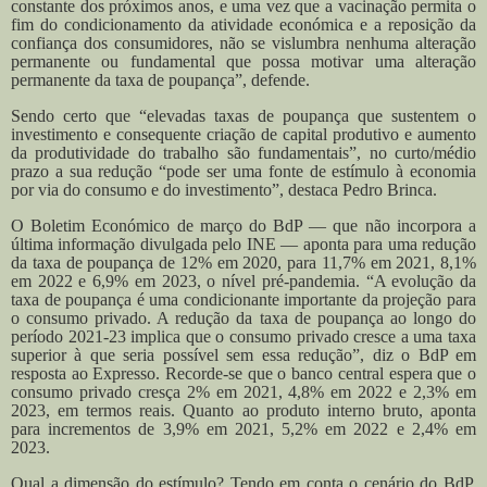
constante dos próximos anos, e uma vez que a vacinação permita o
fim do condicionamento da atividade económica e a reposição da
confiança dos consumidores, não se vislumbra nenhuma alteração
permanente ou fundamental que possa motivar uma alteração
permanente da taxa de poupança”, defende.
Sendo certo que “elevadas taxas de poupança que sustentem o
investimento e consequente criação de capital produtivo e aumento
da produtividade do trabalho são fundamentais”, no curto/médio
prazo a sua redução “pode ser uma fonte de estímulo à economia
por via do consumo e do investimento”, destaca Pedro Brinca.
O Boletim Económico de março do BdP — que não incorpora a
última informação divulgada pelo INE — aponta para uma redução
da taxa de poupança de 12% em 2020, para 11,7% em 2021, 8,1%
em 2022 e 6,9% em 2023, o nível pré-pandemia. “A evolução da
taxa de poupança é uma condicionante importante da projeção para
o consumo privado. A redução da taxa de poupança ao longo do
período 2021-23 implica que o consumo privado cresce a uma taxa
superior à que seria possível sem essa redução”, diz o BdP em
resposta ao Expresso. Recorde-se que o banco central espera que o
consumo privado cresça 2% em 2021, 4,8% em 2022 e 2,3% em
2023, em termos reais. Quanto ao produto interno bruto, aponta
para incrementos de 3,9% em 2021, 5,2% em 2022 e 2,4% em
2023.
Qual a dimensão do estímulo? Tendo em conta o cenário do BdP,