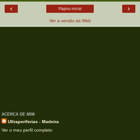
‹
›
Página inicial
Ver a versão da Web
ACERCA DE MIM
Ultraperiferias - Madeira
Ver o meu perfil completo