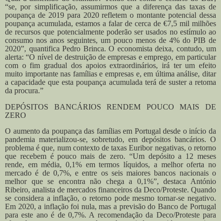
“se, por simplificação, assumirmos que a diferença das taxas de
poupança de 2019 para 2020 refletem o montante potencial dessa
poupança acumulada, estamos a falar de cerca de €7,5 mil milhões
de recursos que potencialmente poderão ser usados no estímulo ao
consumo nos anos seguintes, um pouco menos de 4% do PIB de
2020”, quantifica Pedro Brinca. O economista deixa, contudo, um
alerta: “O nível de destruição de empresas e emprego, em particular
com o fim gradual dos apoios extraordinários, irá ter um efeito
muito importante nas famílias e empresas e, em última análise, ditar
a capacidade que esta poupança acumulada terá de suster a retoma
da procura.”
DEPÓSITOS BANCÁRIOS RENDEM POUCO MAIS DE
ZERO
O aumento da poupança das famílias em Portugal desde o início da
pandemia materializou-se, sobretudo, em depósitos bancários. O
problema é que, num contexto de taxas Euribor negativas, o retorno
que recebem é pouco mais de zero. “Um depósito a 12 meses
rende, em média, 0,1% em termos líquidos, a melhor oferta no
mercado é de 0,7%, e entre os seis maiores bancos nacionais o
melhor que se encontra não chega a 0,1%”, destaca António
Ribeiro, analista de mercados financeiros da Deco/Proteste. Quando
se considera a inflação, o retorno pode mesmo tornar-se negativo.
Em 2020, a inflação foi nula, mas a previsão do Banco de Portugal
para este ano é de 0,7%. A recomendação da Deco/Proteste para