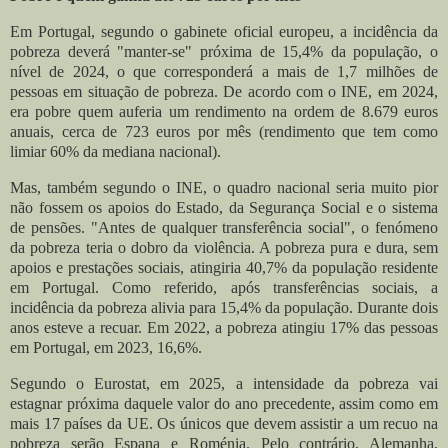
Em Portugal, segundo o gabinete oficial europeu, a incidência da
pobreza deverá "manter-se" próxima de 15,4% da população, o
nível de 2024, o que corresponderá a mais de 1,7 milhões de
pessoas em situação de pobreza.
De acordo com o INE, em 2024,
era pobre quem auferia um rendimento na ordem de 8.679 euros
anuais, cerca de 723 euros por mês (rendimento que tem como
limiar 60% da mediana nacional).
Mas, também segundo o INE, o quadro nacional seria muito pior
não fossem os apoios do Estado, da Segurança Social e o sistema
de pensões. "Antes de qualquer transferência social", o fenómeno
da pobreza teria o dobro da violência. A pobreza pura e dura, sem
apoios e prestações sociais, atingiria 40,7% da população residente
em Portugal.
Como referido, após transferências sociais, a
incidência da pobreza alivia para 15,4% da população. Durante dois
anos esteve a recuar. Em 2022, a pobreza atingiu 17% das pessoas
em Portugal, em 2023, 16,6%.
Segundo o Eurostat, em 2025, a intensidade da pobreza vai
estagnar próxima daquele valor do ano precedente, assim como em
mais 17 países da UE.
Os únicos que devem assistir a um recuo na
pobreza serão Espana e Roménia. Pelo contrário, Alemanha,