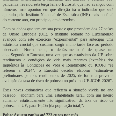
pandemia, revelou esta terça-feira o Eurostat, que não avançou com
números, mas apontou em que direção irá o indicador que será
apurado pelo Instituto Nacional de Estatística (INE) mais no final
do corrente ano, em princípio, em dezembro.
Com os dados que tem em sua posse e que procedem dos 27 países
da União Europeia (UE), o instituto sediado no Luxemburgo
avançou com este exercício "experimental" para antecipar uma
estatística crucial que costuma surgir muito tarde face ao período
observado. Normalmente, o desfasamento é de quase um
ano.
Segundo o Eurostat, uma vez que as estatísticas da UE sobre
rendimento e condições de vida mais recentes [extraídas dos
Inquéritos às Condições de Vida e Rendimento ou ICOR] "se
referem a 2024", o Eurostat decidiu elaborar "estimativas
preliminares para os rendimentos de 2025, de forma a prever a
evolução da taxa de risco de pobreza no próximo UE-ICOR 2026".
Estas novas estimativas que refletem a situação vivida no ano
passado, "apontam para uma estabilidade geral, com um ligeiro
aumento, estatisticamente não significativo, da taxa de risco de
pobreza na UE, para 16,4% [da população total]".
Pobre é quem ganha até 723 euros por mês