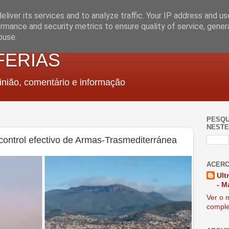
liver its services and to analyze traffic. Your IP address and u
rmance and security metrics to ensure quality of service, gene
buse.
FERIAS
nião, comentário e informação
PESQU
NESTE
 control efectivo de Armas-Trasmediterránea
ACERC
Ult
- M
Ver o m
comple