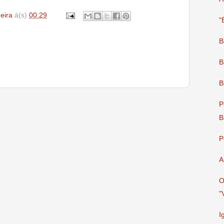
deira
à(s)
00:29
"
B
B
B
P
B
P
A
O
"
I