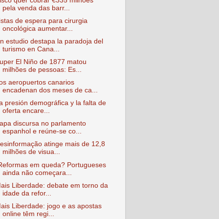
isco quer cobrar €335 milhões
pela venda das barr...
istas de espera para cirurgia
oncológica aumentar...
n estudio destapa la paradoja del
turismo en Cana...
uper El Niño de 1877 matou
milhões de pessoas: Es...
os aeropuertos canarios
encadenan dos meses de ca...
a presión demográfica y la falta de
oferta encare...
apa discursa no parlamento
espanhol e reúne-se co...
esinformação atinge mais de 12,8
milhões de visua...
Reformas em queda? Portugueses
ainda não começara...
ais Liberdade : debate em torno da
idade da refor...
ais Liberdade : jogo e as apostas
online têm regi...