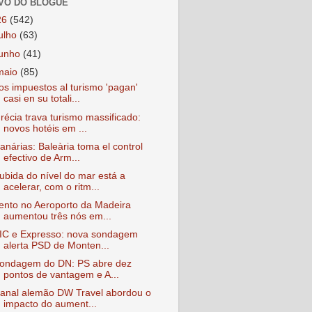
VO DO BLOGUE
26
(542)
julho
(63)
junho
(41)
maio
(85)
os impuestos al turismo 'pagan'
casi en su totali...
récia trava turismo massificado:
novos hotéis em ...
anárias: Baleària toma el control
efectivo de Arm...
ubida do nível do mar está a
acelerar, com o ritm...
ento no Aeroporto da Madeira
aumentou três nós em...
IC e Expresso: nova sondagem
alerta PSD de Monten...
ondagem do DN: PS abre dez
pontos de vantagem e A...
anal alemão DW Travel abordou o
impacto do aument...