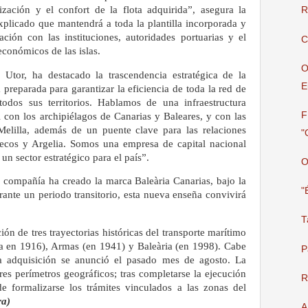
lización y el confort de la flota adquirida”, asegura la
R
xplicado que mantendrá a toda la plantilla incorporada y
ación con las instituciones, autoridades portuarias y el
C
económicos de las islas.
O
 Utor, ha destacado la trascendencia estratégica de la
E
preparada para garantizar la eficiencia de toda la red de
todos sus territorios. Hablamos de una infraestructura
F
al con los archipiélagos de Canarias y Baleares, y con las
elilla, además de un puente clave para las relaciones
"
uecos y Argelia. Somos una empresa de capital nacional
un sector estratégico para el país”.
O
a compañía ha creado la marca Baleària Canarias, bajo la
"
rante un periodo transitorio, esta nueva enseña convivirá
T
ión de tres trayectorias históricas del transporte marítimo
a en 1916), Armas (en 1941) y Baleària (en 1998). Cabe
P
ta adquisición se anunció el pasado mes de agosto. La
res perímetros geográficos; tras completarse la ejecución
R
e formalizarse los trámites vinculados a las zonas del
ra)
A