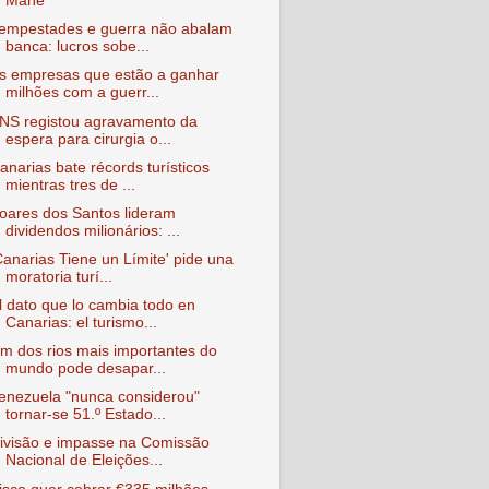
Mané
empestades e guerra não abalam
banca: lucros sobe...
s empresas que estão a ganhar
milhões com a guerr...
NS registou agravamento da
espera para cirurgia o...
anarias bate récords turísticos
mientras tres de ...
oares dos Santos lideram
dividendos milionários: ...
Canarias Tiene un Límite' pide una
moratoria turí...
l dato que lo cambia todo en
Canarias: el turismo...
m dos rios mais importantes do
mundo pode desapar...
enezuela "nunca considerou"
tornar-se 51.º Estado...
ivisão e impasse na Comissão
Nacional de Eleições...