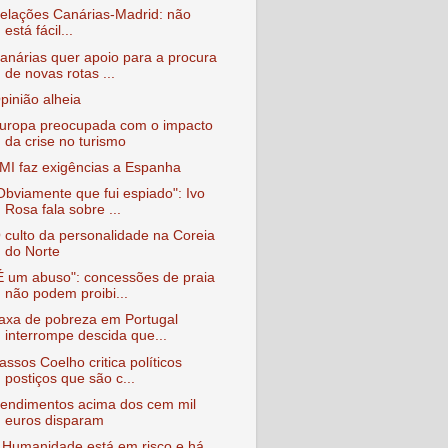
elações Canárias-Madrid: não
está fácil...
anárias quer apoio para a procura
de novas rotas ...
pinião alheia
uropa preocupada com o impacto
da crise no turismo
MI faz exigências a Espanha
Obviamente que fui espiado": Ivo
Rosa fala sobre ...
 culto da personalidade na Coreia
do Norte
É um abuso": concessões de praia
não podem proibi...
axa de pobreza em Portugal
interrompe descida que...
assos Coelho critica políticos
postiços que são c...
endimentos acima dos cem mil
euros disparam
 Humanidade está em risco e há