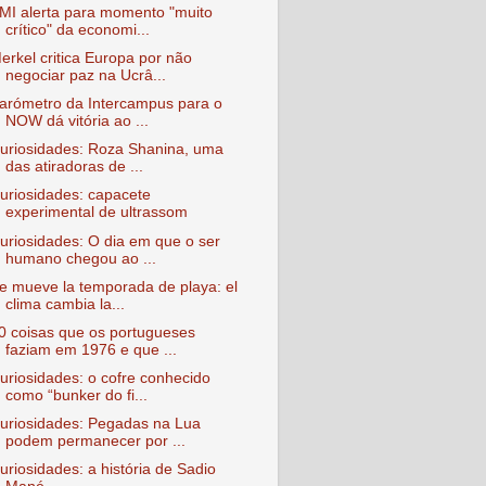
MI alerta para momento "muito
crítico" da economi...
erkel critica Europa por não
negociar paz na Ucrâ...
arómetro da Intercampus para o
NOW dá vitória ao ...
uriosidades: Roza Shanina, uma
das atiradoras de ...
uriosidades: capacete
experimental de ultrassom
uriosidades: O dia em que o ser
humano chegou ao ...
e mueve la temporada de playa: el
clima cambia la...
0 coisas que os portugueses
faziam em 1976 e que ...
uriosidades: o cofre conhecido
como “bunker do fi...
uriosidades: Pegadas na Lua
podem permanecer por ...
uriosidades: a história de Sadio