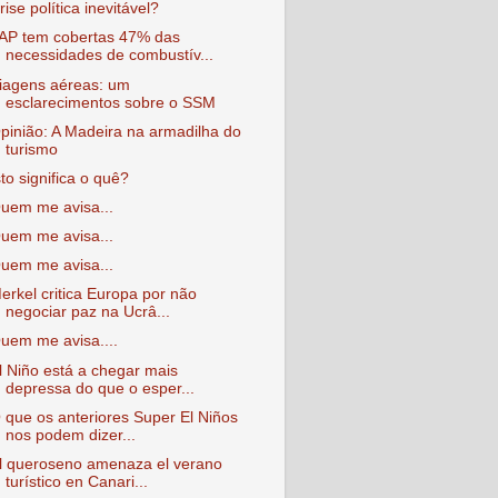
rise política inevitável?
AP tem cobertas 47% das
necessidades de combustív...
iagens aéreas: um
esclarecimentos sobre o SSM
pinião: A Madeira na armadilha do
turismo
sto significa o quê?
uem me avisa...
uem me avisa...
uem me avisa...
erkel critica Europa por não
negociar paz na Ucrâ...
uem me avisa....
l Niño está a chegar mais
depressa do que o esper...
 que os anteriores Super El Niños
nos podem dizer...
l queroseno amenaza el verano
turístico en Canari...