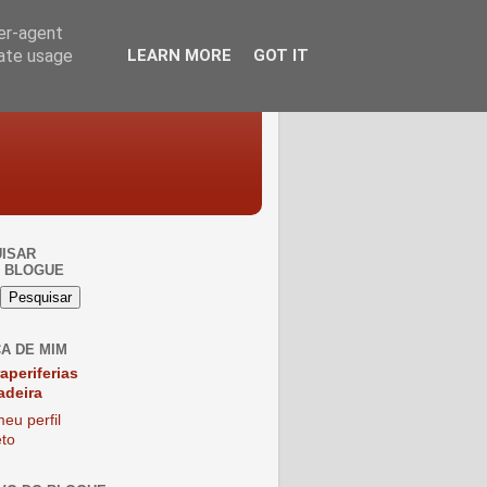
ser-agent
rate usage
LEARN MORE
GOT IT
ISAR
 BLOGUE
A DE MIM
raperiferias
adeira
eu perfil
to