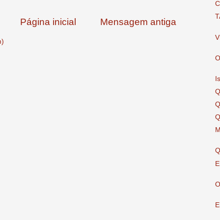
C
T
Página inicial
Mensagem antiga
V
m)
O
I
Q
Q
Q
M
Q
E
O
E