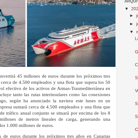
ARQUI
▼
20
►
►
▼
L
G
C
invertirá 45 millones de euros durante los próximos tres
S
í cerca de 4.500 empleados y una flota que supera los 50
rol efectivo de los activos de Armas-Trasmediterránea en
V
ncluye tanto las rutas interinsulares como las conexiones
élago, según ha anunciado la naviera este lunes en un
S
mpresa sumará cerca de 4.500 empleados y una flota que
de tráfico anual conjunto se situará por encima de los 8
S
millones de metros lineales de carga, generando una
los 1.000 millones de euros.
C
es de euros durante los próximos tres años en Canarias