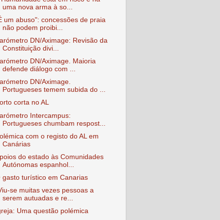
uma nova arma à so...
É um abuso": concessões de praia
não podem proibi...
arómetro DN/Aximage: Revisão da
Constituição divi...
arómetro DN/Aximage. Maioria
defende diálogo com ...
arómetro DN/Aximage.
Portugueses temem subida do ...
orto corta no AL
arómetro Intercampus:
Portugueses chumbam respost...
olémica com o registo do AL em
Canárias
poios do estado às Comunidades
Autónomas espanhol...
 gasto turístico em Canarias
Viu-se muitas vezes pessoas a
serem autuadas e re...
greja: Uma questão polémica