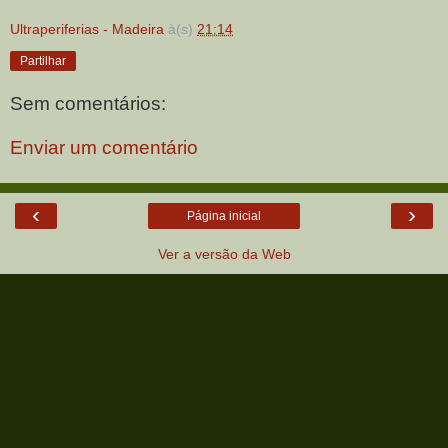
Ultraperiferias - Madeira
à(s)
21:14
Partilhar
Sem comentários:
Enviar um comentário
‹
›
Página inicial
Ver a versão da Web