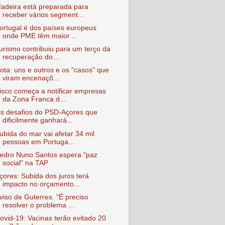
adeira está preparada para
receber vários segment...
ortugal é dos países europeus
onde PME têm maior ...
urismo contribuiu para um terço da
recuperação do...
ota: uns e outros e os "casos" que
viram encenaçõ...
isco começa a notificar empresas
da Zona Franca d...
s desafios do PSD-Açores que
dificilmente ganhará...
ubida do mar vai afetar 34 mil
pessoas em Portuga...
edro Nuno Santos espera "paz
social" na TAP
çores: Subida dos juros terá
impacto no orçamento...
viso de Guterres. "É preciso
resolver o problema ...
ovid-19: Vacinas terão evitado 20