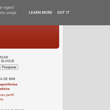
ser-agent
rate usage
LEARN MORE
GOT IT
ISAR
 BLOGUE
A DE MIM
raperiferias
adeira
eu perfil
to