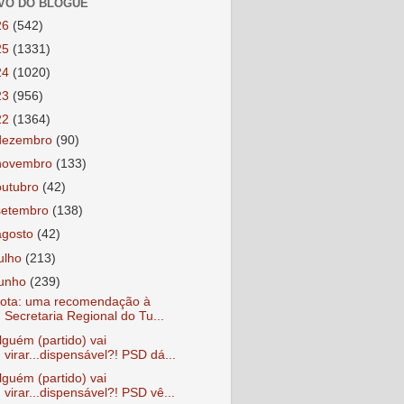
VO DO BLOGUE
26
(542)
25
(1331)
24
(1020)
23
(956)
22
(1364)
dezembro
(90)
novembro
(133)
outubro
(42)
setembro
(138)
agosto
(42)
julho
(213)
junho
(239)
ota: uma recomendação à
Secretaria Regional do Tu...
lguém (partido) vai
virar...dispensável?! PSD dá...
lguém (partido) vai
virar...dispensável?! PSD vê...