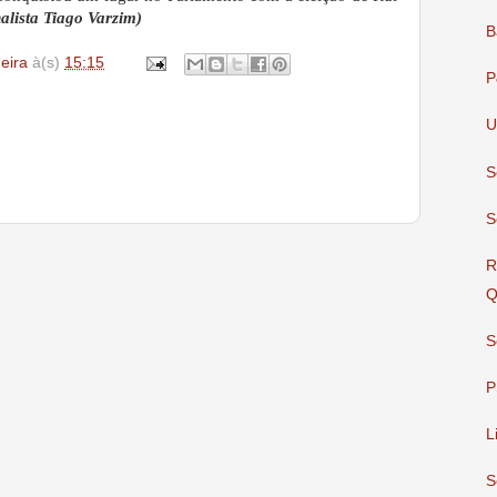
nalista Tiago Varzim)
B
deira
à(s)
15:15
P
U
S
S
R
Q
S
P
L
S