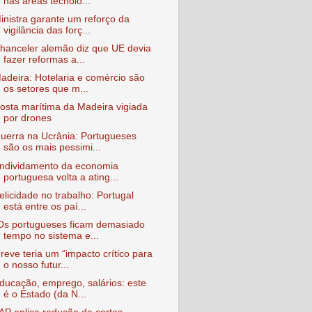
nas áreas tecnoló...
inistra garante um reforço da
vigilância das forç...
hanceler alemão diz que UE devia
fazer reformas a...
adeira: Hotelaria e comércio são
os setores que m...
osta marítima da Madeira vigiada
por drones
uerra na Ucrânia: Portugueses
são os mais pessimi...
ndividamento da economia
portuguesa volta a ating...
elicidade no trabalho: Portugal
está entre os paí...
Os portugueses ficam demasiado
tempo no sistema e...
reve teria um “impacto crítico para
o nosso futur...
ducação, emprego, salários: este
é o Estado (da N...