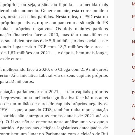
M
s próprios, ou seja, a situação líquida — a medida mais
eterminado momento. Genericamente, esta corresponde à
ivo, neste caso dos partidos. Nesta ótica, o PSD está no
P
 próprios positivos, o que compara com a situação do PS
itais próprios negativos. Os dois maiores partidos
T
tuação financeira face a 2020, mas têm uma diferença
os social-democratas é de 5,6 milhões, o dos socialistas é
N
gundo lugar está o PCP com 18,7 milhões de euros —
o” de 1,67 milhões em 2021 — e depois, bem mais longe,
F
es de euros.
O
, melhorando face a 2020, e o Chega com 239 mil euros,
or. Já a Iniciativa Liberal viu os seus capitais próprios
S
para 32 mil euros.
entação parlamentar em 2021 — tem capitais próprios
P
l representa uma melhoria significativa face há uns anos
to de um milhão de euros de capitais próprios negativos.
A
 PEV — que, a par do CDS, também tinha representação
partido não entregou as contas anuais de 2021 até ao
A
io). O Livre não se encontra nesta análise uma vez que a
partido. Apenas nas eleições legislativas antecipadas de
C
econquistou um lugar no Parlamento com a eleição de Rui