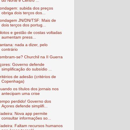
do Norte e Centro ...
ondagem: subida dos preços
obriga dois terços dos...
ondagem JN/DN/TSF: Mais de
dois terços dos portug...
ilotos e gestão de costas voltadas
aumentam press...
antana: nada a dizer, pelo
contrário
embram-se? Churchil na II Guerra
çores: Governo defende
simplificação do subsídio ...
ritérios de adesão (critérios de
Copenhaga)
uando os títulos dos jornais nos
antecipam uma crise
empo perdido! Governo dos
Açores defende simplifi...
adeira: Nova app permite
consultar informações so...
adeira: Faltam recursos humanos