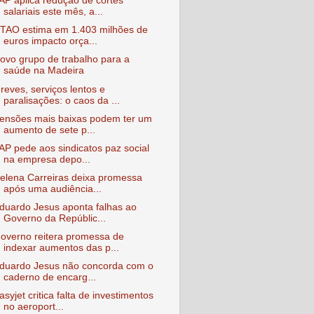
AP aplica redução de cortes
salariais este mês, a...
TAO estima em 1.403 milhões de
euros impacto orça...
ovo grupo de trabalho para a
saúde na Madeira
reves, serviços lentos e
paralisações: o caos da ...
ensões mais baixas podem ter um
aumento de sete p...
AP pede aos sindicatos paz social
na empresa depo...
elena Carreiras deixa promessa
após uma audiência...
duardo Jesus aponta falhas ao
Governo da Repúblic...
overno reitera promessa de
indexar aumentos das p...
duardo Jesus não concorda com o
caderno de encarg...
asyjet critica falta de investimentos
no aeroport...