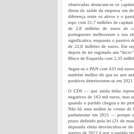
observadas destacam-se os capitai
direta da saúde da empresa em d
diferença entre os ativos e o pass
topo com 21,7 milhões de capitais
de 2,8 milhões de euros de cap
portugueses melhoraram a sua si
significativa: enquanto o passivo d
de 22,8 milhões de euros.
Em se
depois de ter registado um “lucr
Bloco de Esquerda com 2,35 milhõ
Segue-se o PAN com 433 mil euros
também melhor do que no ano anteri
positivos deteriorarem-se em 2021 
O CDS — que ainda tinha repres
negativos de 163 mil euros, mas ta
quando o partido chegou a ter per
Não há uma análise às contas do
parlamentar em 2021 — porque o 
prazo definido pela lei (31 de ma
deputada eleita desvinculou-se do 
janeiro de 2022 é que o partido r