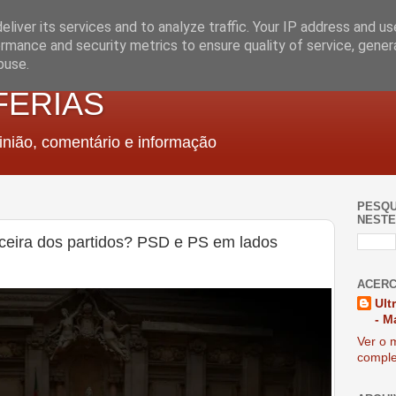
liver its services and to analyze traffic. Your IP address and u
rmance and security metrics to ensure quality of service, gene
buse.
FERIAS
nião, comentário e informação
PESQU
NESTE
nceira dos partidos? PSD e PS em lados
ACERC
Ult
- M
Ver o m
comple