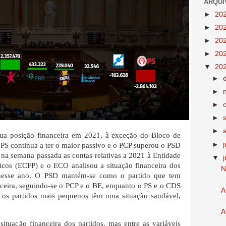
ARQUI
►
20
►
20
►
20
►
20
▼
20
►
►
►
►
►
sua posição financeira em 2021, à exceção do Bloco de
►
O PS continua a ter o maior passivo e o PCP superou o PSD
 na semana passada as contas relativas a 2021 à Entidade
▼
icos (ECFP) e o ECO analisou a situação financeira dos
N
 nesse ano. O PSD mantém-se como o partido que tem
nceira, seguindo-se o PCP e o BE, enquanto o PS e o CDS
A
á os partidos mais pequenos têm uma situação saudável,
A
situação financeira dos partidos, mas entre as variáveis